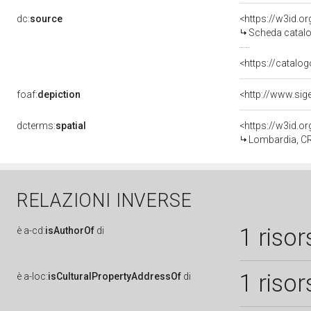
dc:
source
<https://w3id.
Scheda catalo
<https://catalog
foaf:
depiction
dcterms:
spatial
<https://w3id.
Lombardia, C
RELAZIONI INVERSE
1 risor
è
a-cd:
isAuthorOf
di
1 risor
è
a-loc:
isCulturalPropertyAddressOf
di