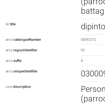
(parro
battag
dipint
dc:
title
00092212
arco:
catalogueNumber
03
arco:
regionIdentifier
A
arco:
suffix
03000
arco:
uniqueIdentifier
Persona
core:
description
(parro