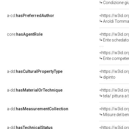
Condizione giu
a-cd:
hasPreferredAuthor
<https://w3id.
Aroldi Tomma
core:
hasAgentRole
<https://w3id.
Ente schedatore del be
<https://w3id.o
Ente competente per tu
a-dd:
hasCulturalPropertyType
<https://w3id.
dipinto
a-dd:
hasMaterialOrTechnique
<https://w3id.o
tela/ pittura a
a-dd:
hasMeasurementCollection
<https://w3id.
Misure del be
a-dd:
hasTechnicalStatus
<https://w3id.o