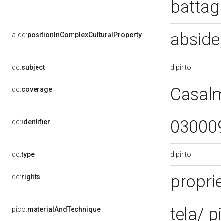
battag
abside
a-dd:
positionInComplexCulturalProperty
dipinto
dc:
subject
Casal
dc:
coverage
03000
dc:
identifier
dipinto
dc:
type
proprie
dc:
rights
tela/ 
pico:
materialAndTechnique