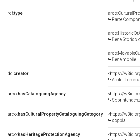
rdf:
type
arco:CulturalP
Parte Compone
arco:HistoricOrA
Bene Storico o
arco:MovableCul
Bene mobile
dc:
creator
<https://w3id.
Aroldi Tomma
arco:
hasCataloguingAgency
<https://w3id.
Soprintendenza p
arco:
hasCulturalPropertyCataloguingCategory
<https://w3id.o
coppia
arco:
hasHeritageProtectionAgency
<https://w3id.