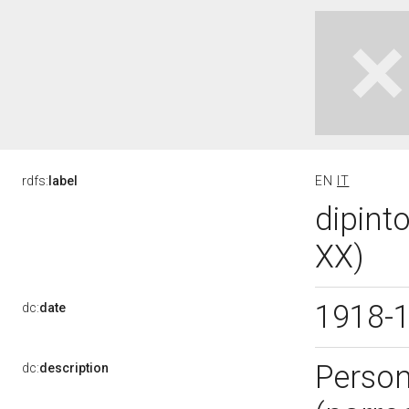
rdfs:
label
EN
IT
dipint
XX)
1918-
dc:
date
Persona
dc:
description