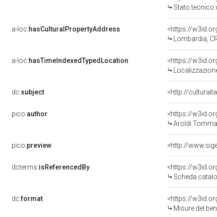
Stato tecnico
a-loc:
hasCulturalPropertyAddress
<https://w3id.
Lombardia, C
a-loc:
hasTimeIndexedTypedLocation
<https://w3id.
Localizzazione
dc:
subject
<http://culturai
pico:
author
<https://w3id.
Aroldi Tomma
pico:
preview
dcterms:
isReferencedBy
<https://w3id.
Scheda catalo
dc:
format
<https://w3id.
Misure del be