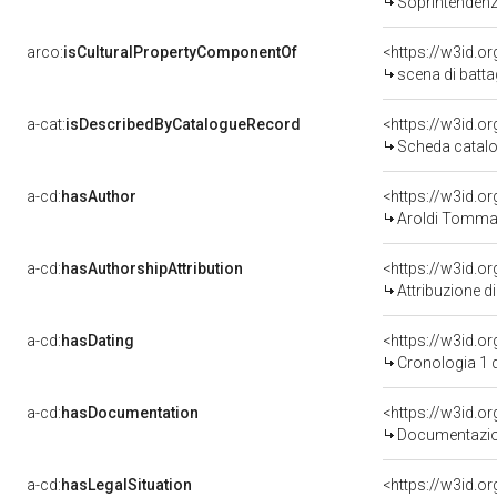
Soprintendenza
arco:
isCulturalPropertyComponentOf
<https://w3id.o
scena di batta
a-cat:
isDescribedByCatalogueRecord
<https://w3id.
Scheda catalo
a-cd:
hasAuthor
<https://w3id.
Aroldi Tomma
a-cd:
hasAuthorshipAttribution
<https://w3id.o
Attribuzione d
a-cd:
hasDating
<https://w3id.
Cronologia 1 
a-cd:
hasDocumentation
Documentazion
a-cd:
hasLegalSituation