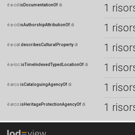
1 risor
è
a-cd:
isDocumentationOf
di
1 risor
è
a-cd:
isAuthorshipAttributionOf
di
1 risor
è
a-cat:
describesCulturalProperty
di
1 risor
è
a-loc:
isTimeIndexedTypedLocationOf
di
1 risor
è
arco:
isCataloguingAgencyOf
di
1 risor
è
arco:
isHeritageProtectionAgencyOf
di