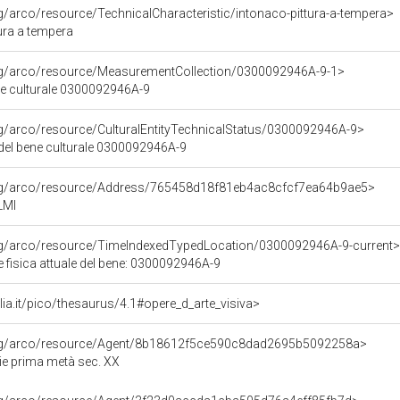
rg/arco/resource/TechnicalCharacteristic/intonaco-pittura-a-tempera>
ura a tempera
org/arco/resource/MeasurementCollection/0300092946A-9-1>
ne culturale 0300092946A-9
rg/arco/resource/CulturalEntityTechnicalStatus/0300092946A-9>
 del bene culturale 0300092946A-9
org/arco/resource/Address/765458d18f81eb4ac8cfcf7ea64b9ae5>
LMI
org/arco/resource/TimeIndexedTypedLocation/0300092946A-9-current>
 fisica attuale del bene: 0300092946A-9
talia.it/pico/thesaurus/4.1#opere_d_arte_visiva>
org/arco/resource/Agent/8b18612f5ce590c8dad2695b5092258a>
zie prima metà sec. XX