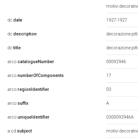
motivi decorativi
dc:
date
1927-1927
dc:
description
decorazione pit
dc:
title
decorazione pitt
00092946
arco:
catalogueNumber
17
arco:
numberOfComponents
03
arco:
regionIdentifier
A
arco:
suffix
arco:
uniqueIdentifier
0300092946A
a-cd:
subject
motivi decorativ