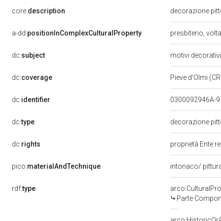
core:
description
decorazione pit
a-dd:
positionInComplexCulturalProperty
presbiterio, vo
dc:
subject
motivi decorativ
dc:
coverage
Pieve d'Olmi (C
dc:
identifier
0300092946A-
dc:
type
decorazione pit
dc:
rights
proprietà Ente r
pico:
materialAndTechnique
intonaco/ pittu
rdf:
type
arco:CulturalP
Parte Compone
arco:HistoricOrA