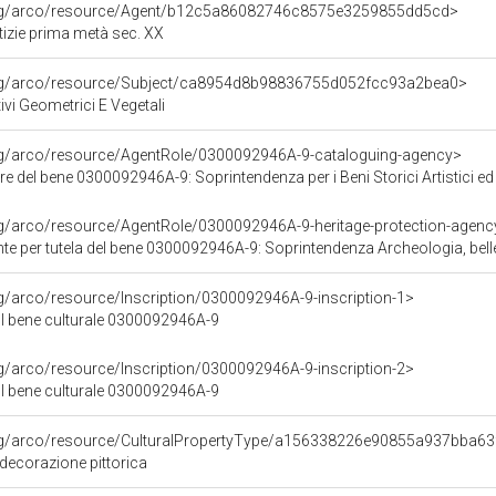
org/arco/resource/Agent/b12c5a86082746c8575e3259855dd5cd>
otizie prima metà sec. XX
org/arco/resource/Subject/ca8954d8b98836755d052fcc93a2bea0>
ivi Geometrici E Vegetali
org/arco/resource/AgentRole/0300092946A-9-cataloguing-agency>
e del bene 0300092946A-9: Soprintendenza per i Beni Storici Artistici e
rg/arco/resource/AgentRole/0300092946A-9-heritage-protection-agenc
e per tutela del bene 0300092946A-9: Soprintendenza Archeologia, belle
rg/arco/resource/Inscription/0300092946A-9-inscription-1>
ul bene culturale 0300092946A-9
rg/arco/resource/Inscription/0300092946A-9-inscription-2>
ul bene culturale 0300092946A-9
org/arco/resource/CulturalPropertyType/a156338226e90855a937bba6
 decorazione pittorica