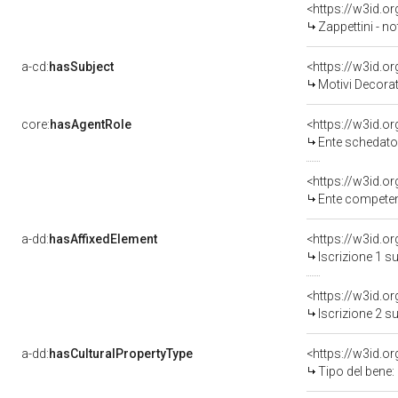
<https://w3id.
Zappettini - n
a-cd:
hasSubject
<https://w3id.
Motivi Decorat
core:
hasAgentRole
<https://w3id.
Ente schedator
<https://w3id.o
Ente competent
a-dd:
hasAffixedElement
<https://w3id.o
Iscrizione 1 s
<https://w3id.o
Iscrizione 2 s
a-dd:
hasCulturalPropertyType
<https://w3id.
Tipo del bene: