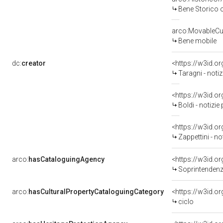
Bene Storico o
arco:MovableCul
Bene mobile
dc:
creator
<https://w3id.
Taragni - noti
<https://w3id.
Boldi - notizi
<https://w3id.
Zappettini - n
arco:
hasCataloguingAgency
<https://w3id.
Soprintendenza
arco:
hasCulturalPropertyCataloguingCategory
<https://w3id.o
ciclo