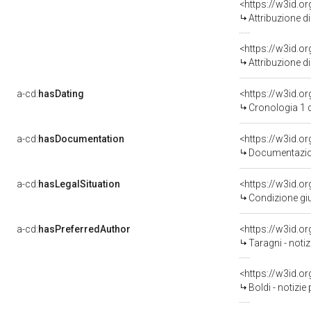
<https://w3id.o
Attribuzione d
<https://w3id.o
Attribuzione d
a-cd:
hasDating
<https://w3id.
Cronologia 1 
a-cd:
hasDocumentation
<https://w3id.
Documentazion
a-cd:
hasLegalSituation
<https://w3id.or
Condizione giu
a-cd:
hasPreferredAuthor
<https://w3id.
Taragni - noti
<https://w3id.
Boldi - notizi