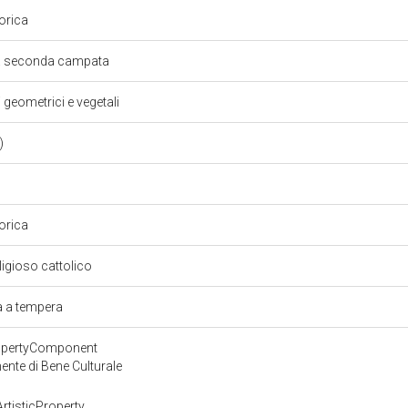
torica
lta seconda campata
i geometrici e vegetali
R)
9
torica
eligioso cattolico
ra a tempera
ropertyComponent
nte di Bene Culturale
rtisticProperty