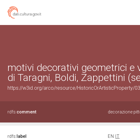
motivi decorativi geometrici e v
di Taragni, Boldi, Zappettini (s
https://w3id.org/arco/resource/HistoricOrArtisticProperty
rdfs:
comment
decorazione pitt
rdfs:
label
EN
IT