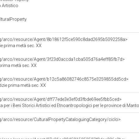
 Artistico
turalProperty
org/arco/resource/Agent/8b18612f5ce590c8dad2695b5092258a>
zie prima metà sec. XX
org/arco/resource/Agent/3f23d0accda1cba505d76a4eff85fb7d>
e prima metà sec. XX
org/arco/resource/Agent/b12c5a86082746c8575e3259855dd5cd>
otizie prima metà sec. XX
org/arco/resource/Agent/dff77ede3e3ef0d3fbde69ee5fbb5ced>
 per i Beni Storici Artistici ed Etnoantropologici per le province di Ma
rg/arco/resource/CulturalPropertyCataloguingCategory/ciclo>