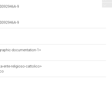
300092946A-9
300092946A-9
graphic-documentation-1>
a-ente-religioso-cattolico>
ico