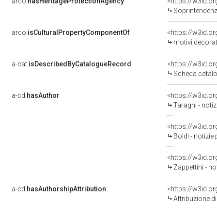
arco:
hasHeritageProtectionAgency
<https://w3id.
Soprintendenza
arco:
isCulturalPropertyComponentOf
<https://w3id.o
motivi decorati
a-cat:
isDescribedByCatalogueRecord
<https://w3id.
Scheda catalo
a-cd:
hasAuthor
<https://w3id.
Taragni - noti
<https://w3id.
Boldi - notizi
<https://w3id.
Zappettini - n
a-cd:
hasAuthorshipAttribution
<https://w3id.o
Attribuzione d