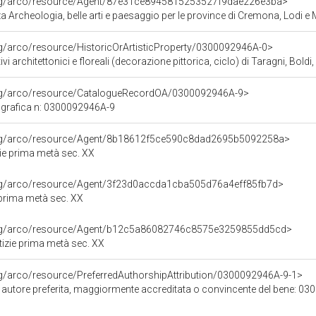
org/arco/resource/Agent/87e31ce8945815253527f9dae226e3ba>
 Archeologia, belle arti e paesaggio per le province di Cremona, Lodi e
rg/arco/resource/HistoricOrArtisticProperty/0300092946A-0>
vi architettonici e floreali (decorazione pittorica, ciclo) di Taragni, Boldi
org/arco/resource/CatalogueRecordOA/0300092946A-9>
grafica n: 0300092946A-9
org/arco/resource/Agent/8b18612f5ce590c8dad2695b5092258a>
zie prima metà sec. XX
org/arco/resource/Agent/3f23d0accda1cba505d76a4eff85fb7d>
e prima metà sec. XX
org/arco/resource/Agent/b12c5a86082746c8575e3259855dd5cd>
otizie prima metà sec. XX
rg/arco/resource/PreferredAuthorshipAttribution/0300092946A-9-1>
i autore preferita, maggiormente accreditata o convincente del bene: 0