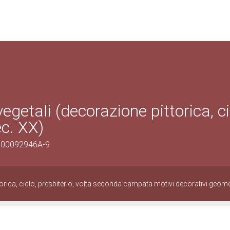
egetali (decorazione pittorica, ci
ec. XX)
/0300092946A-9
orica, ciclo, presbiterio, volta seconda campata motivi decorativi geomet