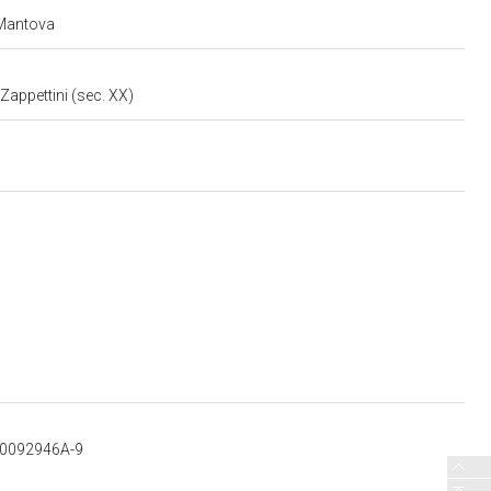
 Mantova
, Zappettini (sec. XX)
300092946A-9