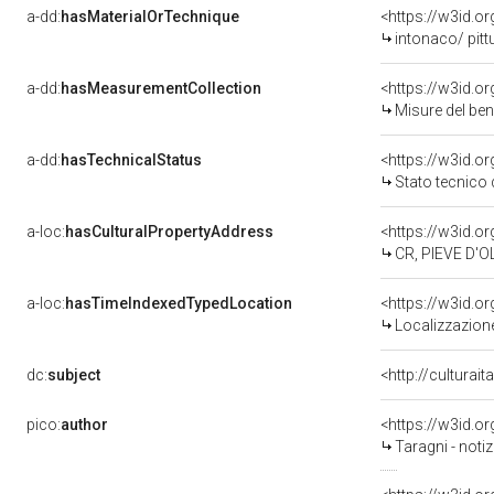
a-dd:
hasMaterialOrTechnique
<https://w3id.o
intonaco/ pitt
a-dd:
hasMeasurementCollection
<https://w3id.
Misure del be
a-dd:
hasTechnicalStatus
<https://w3id.o
Stato tecnico
a-loc:
hasCulturalPropertyAddress
<https://w3id.
CR, PIEVE D'O
a-loc:
hasTimeIndexedTypedLocation
<https://w3id.
Localizzazione
dc:
subject
<http://culturai
pico:
author
<https://w3id.
Taragni - noti