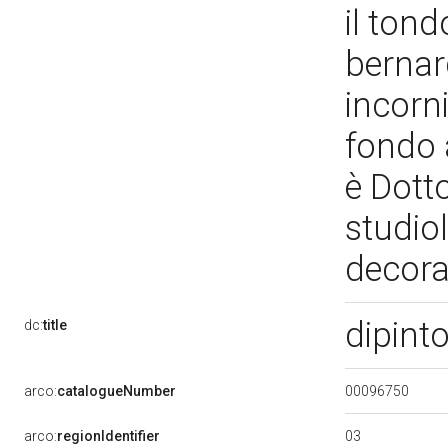
il to
bernar
incorn
fondo 
è Dott
studiol
decor
dipint
dc:
title
00096750
arco:
catalogueNumber
03
arco:
regionIdentifier