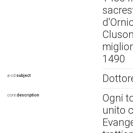
sacres
d'Ornic
Cluson
miglior
1490
Dottor
a-cd:
subject
Ogni t
core:
description
unito c
Evange