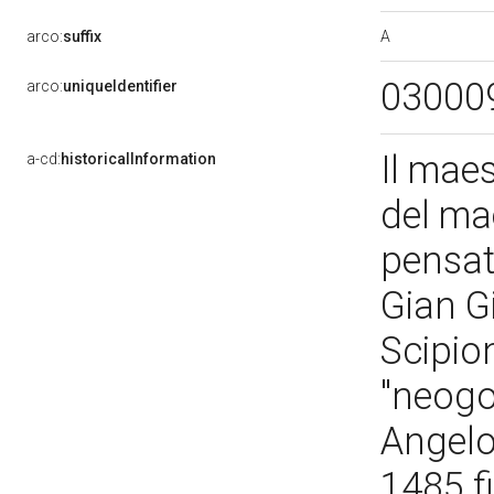
A
arco:
suffix
03000
arco:
uniqueIdentifier
Il maes
a-cd:
historicalInformation
del mae
pensat
Gian G
Scipio
"neogo
Angelo
1485 fi