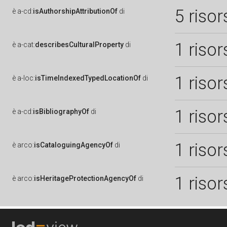
5 risor
è
a-cd:
isAuthorshipAttributionOf
di
1 risor
è
a-cat:
describesCulturalProperty
di
1 risor
è
a-loc:
isTimeIndexedTypedLocationOf
di
1 risor
è
a-cd:
isBibliographyOf
di
1 risor
è
arco:
isCataloguingAgencyOf
di
1 risor
è
arco:
isHeritageProtectionAgencyOf
di