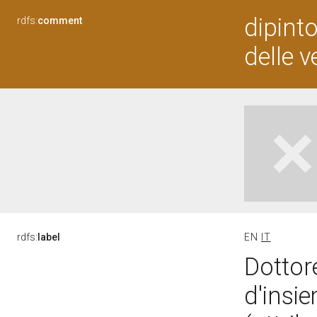
dipinto
rdfs:
comment
delle v
rdfs:
label
EN
IT
Dottor
d'insi