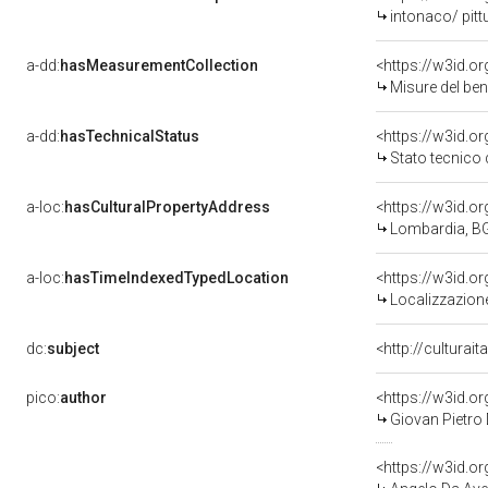
intonaco/ pitt
a-dd:
hasMeasurementCollection
<https://w3id.
Misure del be
a-dd:
hasTechnicalStatus
<https://w3id.o
Stato tecnico
a-loc:
hasCulturalPropertyAddress
<https://w3id.
Lombardia, BG
a-loc:
hasTimeIndexedTypedLocation
<https://w3id.
Localizzazione
dc:
subject
<http://culturai
pico:
author
<https://w3id.
Giovan Pietro
<https://w3id.