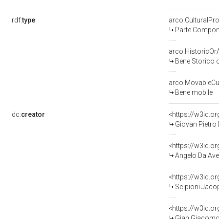
rdf:
type
arco:CulturalP
Parte Compone
arco:HistoricOrA
Bene Storico o
arco:MovableCul
Bene mobile
dc:
creator
<https://w3id.
Giovan Pietro
<https://w3id.
Angelo Da Aver
<https://w3id.
Scipioni Jacop
<https://w3id.
Gian Giacomo D