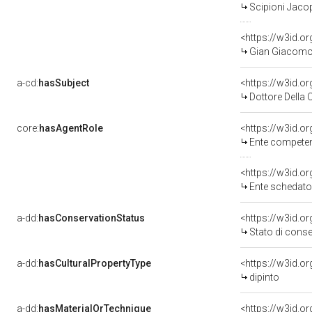
Scipioni Jacop
<https://w3id.
Gian Giacomo D
a-cd:
hasSubject
<https://w3id.
Dottore Della 
core:
hasAgentRole
<https://w3id.o
Ente competente per t
<https://w3id.
Ente schedatore del bene 03
a-dd:
hasConservationStatus
<https://w3id.o
Stato di cons
a-dd:
hasCulturalPropertyType
<https://w3id.
dipinto
a-dd:
hasMaterialOrTechnique
<https://w3id.o