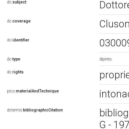
Dottor
dc:
subject
Cluso
dc:
coverage
03000
dc:
identifier
dipinto
dc:
type
proprie
dc:
rights
intona
pico:
materialAndTechnique
bibliog
dcterms:
bibliographicCitation
G - 19