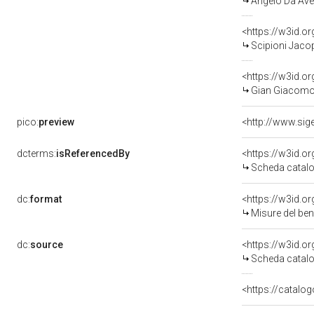
Angelo Da Aver
<https://w3id.
Scipioni Jacop
<https://w3id.
Gian Giacomo D
pico:
preview
dcterms:
isReferencedBy
<https://w3id.
Scheda catalo
dc:
format
<https://w3id.
Misure del be
dc:
source
<https://w3id.
Scheda catalo
<https://catalog