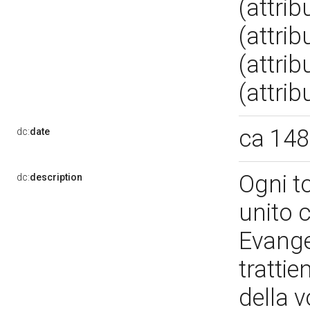
(attri
(attrib
(attrib
(attrib
ca 14
dc:
date
Ogni t
dc:
description
unito c
Evange
tratti
della 