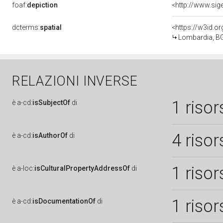
foaf:
depiction
dcterms:
spatial
<https://w3id.
Lombardia, BG
RELAZIONI INVERSE
1 risor
è
a-cd:
isSubjectOf
di
4 risor
è
a-cd:
isAuthorOf
di
1 risor
è
a-loc:
isCulturalPropertyAddressOf
di
1 risor
è
a-cd:
isDocumentationOf
di