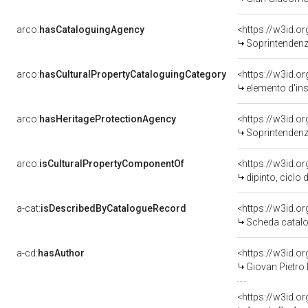
arco:
hasCataloguingAgency
<https://w3id.
Soprintendenza per i 
arco:
hasCulturalPropertyCataloguingCategory
<https://w3id.o
elemento d'in
arco:
hasHeritageProtectionAgency
<https://w3id.
Soprintendenza
arco:
isCulturalPropertyComponentOf
<https://w3id.o
dipinto, ciclo di Giovan
a-cat:
isDescribedByCatalogueRecord
<https://w3id.
Scheda catalo
a-cd:
hasAuthor
<https://w3id.
Giovan Pietro
<https://w3id.