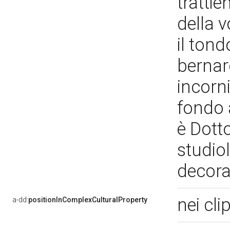
tratti
della 
il to
bernar
incorn
fondo 
è Dott
studiol
decor
nei cli
a-dd:
positionInComplexCulturalProperty