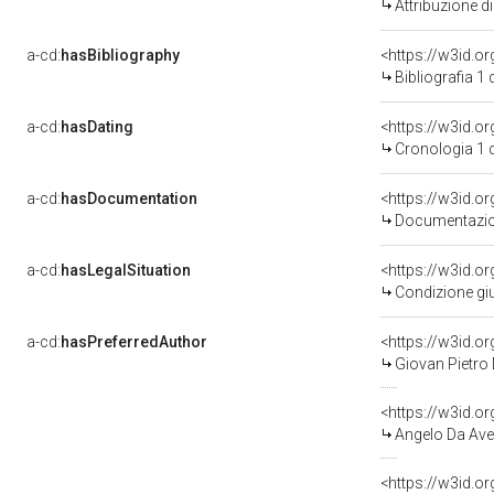
Attribuzione d
a-cd:
hasBibliography
<https://w3id.o
Bibliografia 1
a-cd:
hasDating
<https://w3id.
Cronologia 1 
a-cd:
hasDocumentation
Documentazion
a-cd:
hasLegalSituation
Condizione giu
a-cd:
hasPreferredAuthor
<https://w3id.
Giovan Pietro
<https://w3id.
Angelo Da Aver
<https://w3id.