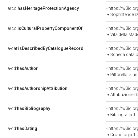
arco:
hasHeritageProtectionAgency
<https://w3id.
Soprintendenza 
arco:
isCulturalPropertyComponentOf
<https://w3id.o
Vita della Madon
a-cat:
isDescribedByCatalogueRecord
<https://w3id.
Scheda catalo
a-cd:
hasAuthor
<https://w3id.
Pittorello Giu
a-cd:
hasAuthorshipAttribution
<https://w3id.o
Attribuzione d
a-cd:
hasBibliography
<https://w3id.o
Bibliografia 1
a-cd:
hasDating
<https://w3id.o
Cronologia 1 