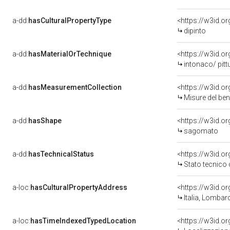
a-dd:
hasCulturalPropertyType
<https://w3id.
dipinto
a-dd:
hasMaterialOrTechnique
<https://w3id.o
intonaco/ pitt
a-dd:
hasMeasurementCollection
<https://w3id.
Misure del be
a-dd:
hasShape
<https://w3id.o
sagomato
a-dd:
hasTechnicalStatus
<https://w3id.o
Stato tecnico
a-loc:
hasCulturalPropertyAddress
<https://w3id.
Italia, Lombar
a-loc:
hasTimeIndexedTypedLocation
<https://w3id.