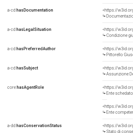
a-cd:
hasDocumentation
Documentazion
a-cd:
hasLegalSituation
Condizione giu
a-cd:
hasPreferredAuthor
<https://w3id.
Pittorello Giu
a-cd:
hasSubject
<https://w3id.
Assunzione D
core:
hasAgentRole
<https://w3id.
Ente schedatore del bene 03
<https://w3id.o
Ente competente per tu
a-dd:
hasConservationStatus
<https://w3id.o
Stato di cons