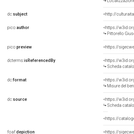
Localizzazione
dc:
subject
<http://culturai
pico:
author
<https://w3id.
Pittorello Giu
pico:
preview
<https://sigecw
dcterms:
isReferencedBy
<https://w3id.
Scheda catalo
dc:
format
<https://w3id.
Misure del be
dc:
source
<https://w3id.
Scheda catalo
<https://catalog
foaf:
depiction
<https://sigecw