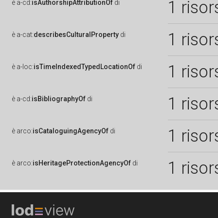
1 risor
è
a-cd:
isAuthorshipAttributionOf
di
1 risor
è
a-cat:
describesCulturalProperty
di
1 risor
è
a-loc:
isTimeIndexedTypedLocationOf
di
1 risor
è
a-cd:
isBibliographyOf
di
1 risor
è
arco:
isCataloguingAgencyOf
di
1 risor
è
arco:
isHeritageProtectionAgencyOf
di