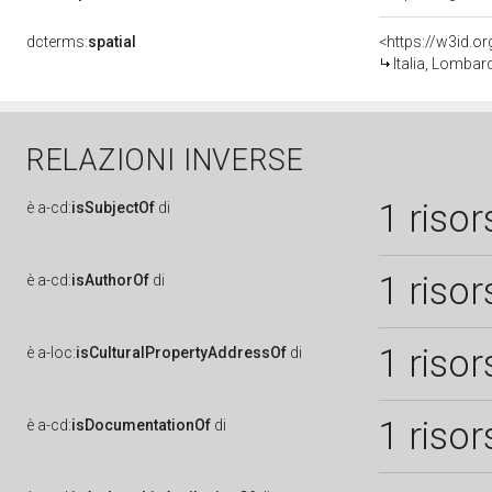
dcterms:
spatial
<https://w3id.
Italia, Lombar
RELAZIONI INVERSE
1 risor
è
a-cd:
isSubjectOf
di
1 risor
è
a-cd:
isAuthorOf
di
1 risor
è
a-loc:
isCulturalPropertyAddressOf
di
1 risor
è
a-cd:
isDocumentationOf
di