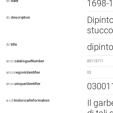
1698-
dc:
date
Dipinto
dc:
description
stucc
dipint
dc:
title
00113711
arco:
catalogueNumber
03
arco:
regionIdentifier
03001
arco:
uniqueIdentifier
Il garb
a-cd:
historicalInformation