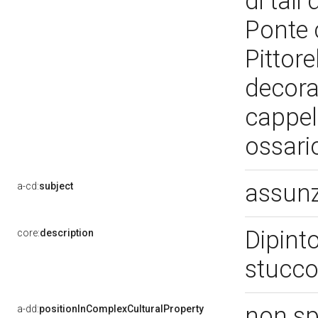
di tali
Ponte c
Pittore
decora
cappell
ossari
assun
a-cd:
subject
Dipinto
core:
description
stucc
non sp
a-dd:
positionInComplexCulturalProperty