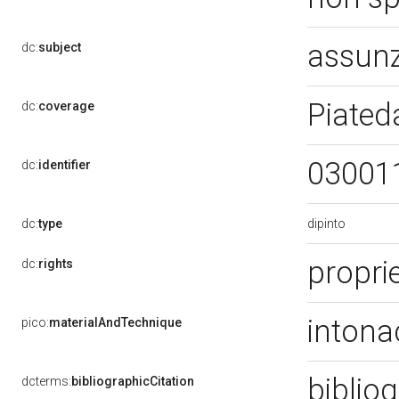
assun
dc:
subject
Piated
dc:
coverage
03001
dc:
identifier
dipinto
dc:
type
proprie
dc:
rights
intona
pico:
materialAndTechnique
bibliog
dcterms:
bibliographicCitation