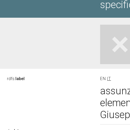
specif
rdfs:
label
EN
IT
assunz
element
Giusep