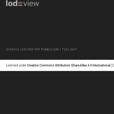
SCARICA LODVIEW PER PUBBLICARE I TUOI DATI
Licensed under
Creative Commons Attribution-ShareAlike 4.0 International
(C