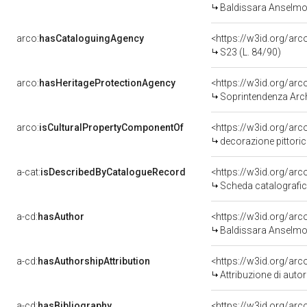
Baldissara Anselmo
arco:
hasCataloguingAgency
<https://w3id.org/a
S23 (L. 84/90)
arco:
hasHeritageProtectionAgency
<https://w3id.org/a
Soprintendenza Arche
arco:
isCulturalPropertyComponentOf
<https://w3id.org/ar
decorazione pittoric
a-cat:
isDescribedByCatalogueRecord
<https://w3id.org/a
Scheda catalografi
a-cd:
hasAuthor
<https://w3id.org/a
Baldissara Anselmo
a-cd:
hasAuthorshipAttribution
<https://w3id.org/ar
Attribuzione di aut
a-cd:
hasBibliography
<https://w3id.org/ar