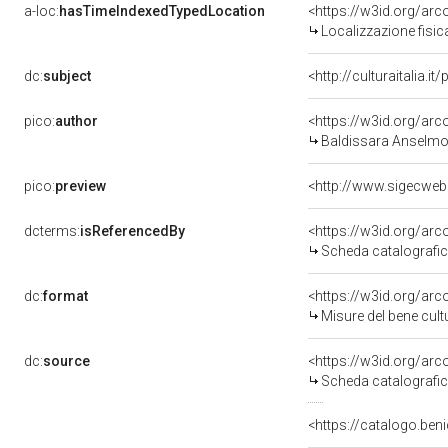
a-loc:
hasTimeIndexedTypedLocation
<https://w3id.org/ar
Localizzazione fisic
dc:
subject
<http://culturaitalia.
pico:
author
<https://w3id.org/a
Baldissara Anselmo
pico:
preview
<http://www.sigecweb
dcterms:
isReferencedBy
<https://w3id.org/a
Scheda catalografi
dc:
format
<https://w3id.org/ar
Misure del bene cul
dc:
source
<https://w3id.org/a
Scheda catalografi
<https://catalogo.beni