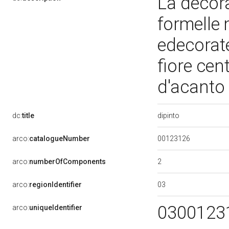
La decora
formelle 
edecorate
fiore cen
d'acanto
dipinto
dc:
title
00123126
arco:
catalogueNumber
2
arco:
numberOfComponents
03
arco:
regionIdentifier
0300123
arco:
uniqueIdentifier