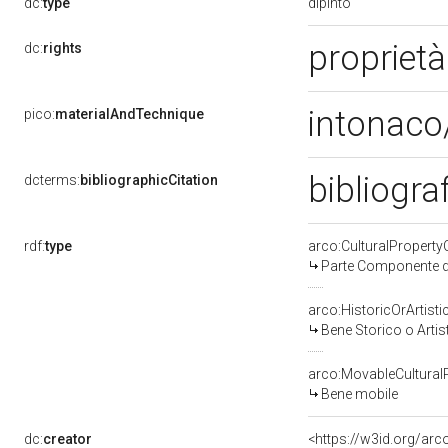
dipinto
dc:
type
proprietà
dc:
rights
intonaco
pico:
materialAndTechnique
bibliogra
dcterms:
bibliographicCitation
rdf:
type
arco:CulturalPropert
Parte Componente di
arco:HistoricOrArtisti
Bene Storico o Artis
arco:MovableCultural
Bene mobile
dc:
creator
<https://w3id.org/a