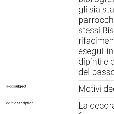
gli sia s
parrocchi
stessi Bi
rifacimen
esegui' i
dipinti e 
del bas
Motivi de
a-cd:
subject
La decora
core:
description