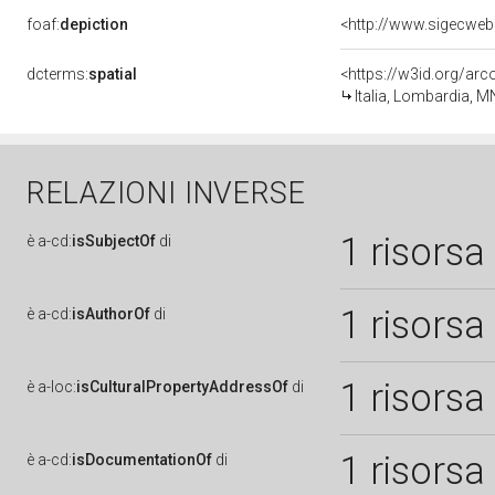
foaf:
depiction
<http://www.sigecweb
dcterms:
spatial
<https://w3id.org/a
Italia, Lombardia, M
RELAZIONI INVERSE
1 risorsa
è
a-cd:
isSubjectOf
di
1 risorsa
è
a-cd:
isAuthorOf
di
1 risorsa
è
a-loc:
isCulturalPropertyAddressOf
di
1 risorsa
è
a-cd:
isDocumentationOf
di