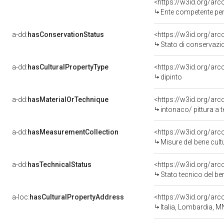
<https://w3id.org/ar
Ente competente per tutela de
a-dd:
hasConservationStatus
<https://w3id.org/ar
Stato di conservazi
a-dd:
hasCulturalPropertyType
<https://w3id.org/a
dipinto
a-dd:
hasMaterialOrTechnique
<https://w3id.org/arc
intonaco/ pittura a
a-dd:
hasMeasurementCollection
<https://w3id.org/ar
Misure del bene cul
a-dd:
hasTechnicalStatus
<https://w3id.org/ar
Stato tecnico del b
a-loc:
hasCulturalPropertyAddress
<https://w3id.org/a
Italia, Lombardia, M