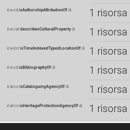
1 risorsa
è
a-cd:
isAuthorshipAttributionOf
di
1 risorsa
è
a-cat:
describesCulturalProperty
di
1 risorsa
è
a-loc:
isTimeIndexedTypedLocationOf
di
1 risorsa
è
a-cd:
isBibliographyOf
di
1 risorsa
è
arco:
isCataloguingAgencyOf
di
1 risorsa
è
arco:
isHeritageProtectionAgencyOf
di