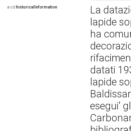
La datazio
a-cd:
historicalInformation
lapide so
ha comuni
decorazio
rifacimen
datati 1
lapide sop
Baldissara
esegui' gl
Carbonar
bibliograf