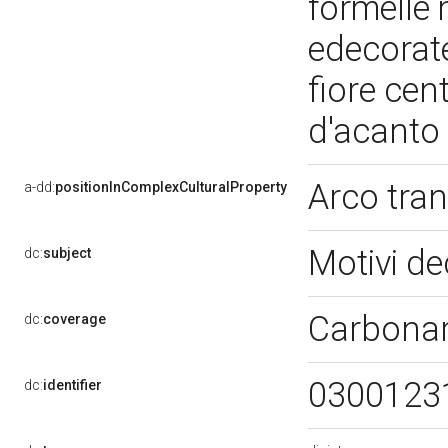
formelle 
edecorate
fiore cen
d'acanto
Arco tran
a-dd:
positionInComplexCulturalProperty
Motivi de
dc:
subject
Carbonar
dc:
coverage
0300123
dc:
identifier