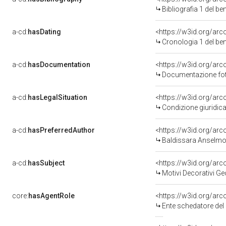
Bibliografia 1 del b
a-cd:
hasDating
<https://w3id.org/ar
Cronologia 1 del b
a-cd:
hasDocumentation
Documentazione foto
a-cd:
hasLegalSituation
Condizione giuridica
a-cd:
hasPreferredAuthor
<https://w3id.org/a
Baldissara Anselmo
a-cd:
hasSubject
<https://w3id.org/a
Motivi Decorativi Ge
core:
hasAgentRole
<https://w3id.org/ar
Ente schedatore del