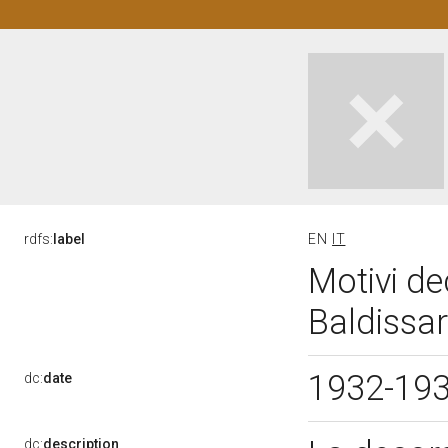
rdfs:
label
EN
IT
Motivi de
Baldissa
1932-19
dc:
date
dc:
description