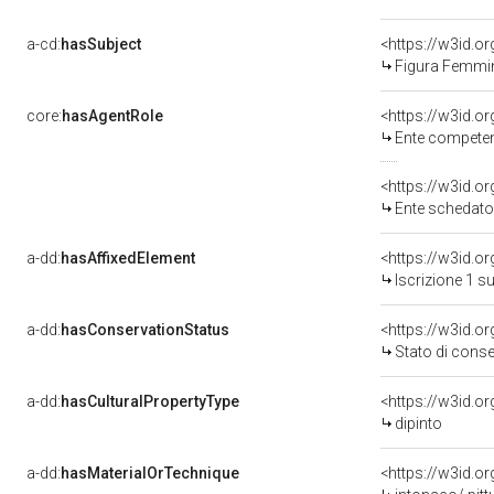
a-cd:
hasSubject
<https://w3id.
Figura Femmini
core:
hasAgentRole
<https://w3id.o
Ente competente per tu
<https://w3id.
Ente schedatore del be
a-dd:
hasAffixedElement
<https://w3id.o
Iscrizione 1 s
a-dd:
hasConservationStatus
<https://w3id.o
Stato di cons
a-dd:
hasCulturalPropertyType
<https://w3id.
dipinto
a-dd:
hasMaterialOrTechnique
<https://w3id.o