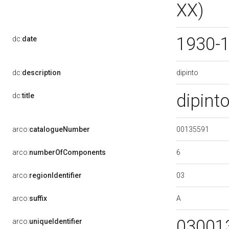
XX)
1930-
dc:
date
dipinto
dc:
description
dipinto
dc:
title
00135591
arco:
catalogueNumber
6
arco:
numberOfComponents
03
arco:
regionIdentifier
A
arco:
suffix
03001
arco:
uniqueIdentifier