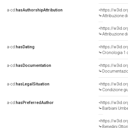
a-cd:
hasAuthorshipAttribution
<https://w3id.o
Attribuzione d
<https://w3id.o
Attribuzione d
a-cd:
hasDating
<https://w3id.
Cronologia 1 
a-cd:
hasDocumentation
Documentazion
a-cd:
hasLegalSituation
Condizione giu
a-cd:
hasPreferredAuthor
<https://w3id.
Barbiani Umber
<https://w3id.
Benedini Ottor