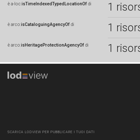
1 risor
è
a-loc:
isTimeIndexedTypedLocationOf
di
1 risor
è
arco:
isCataloguingAgencyOf
di
1 risor
è
arco:
isHeritageProtectionAgencyOf
di
SCARICA LODVIEW PER PUBBLICARE I TUOI DATI