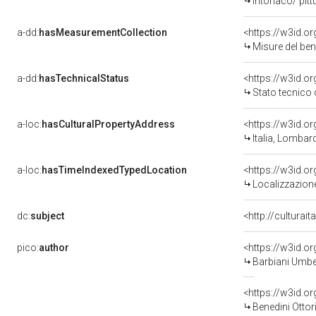
intonaco/ pitt
a-dd:
hasMeasurementCollection
<https://w3id.
Misure del be
a-dd:
hasTechnicalStatus
<https://w3id.o
Stato tecnico
a-loc:
hasCulturalPropertyAddress
<https://w3id.
Italia, Lombar
a-loc:
hasTimeIndexedTypedLocation
<https://w3id.
Localizzazione
dc:
subject
<http://culturai
pico:
author
<https://w3id.
Barbiani Umber
<https://w3id.
Benedini Ottor