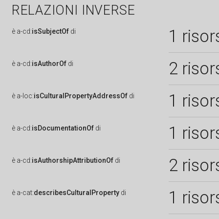
RELAZIONI INVERSE
1 risor
è
a-cd:
isSubjectOf
di
2 risor
è
a-cd:
isAuthorOf
di
1 risor
è
a-loc:
isCulturalPropertyAddressOf
di
1 risor
è
a-cd:
isDocumentationOf
di
2 risor
è
a-cd:
isAuthorshipAttributionOf
di
1 risor
è
a-cat:
describesCulturalProperty
di