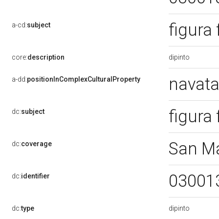
figura 
a-cd:
subject
dipinto
core:
description
navata
a-dd:
positionInComplexCulturalProperty
figura 
dc:
subject
San Ma
dc:
coverage
03001
dc:
identifier
dipinto
dc:
type