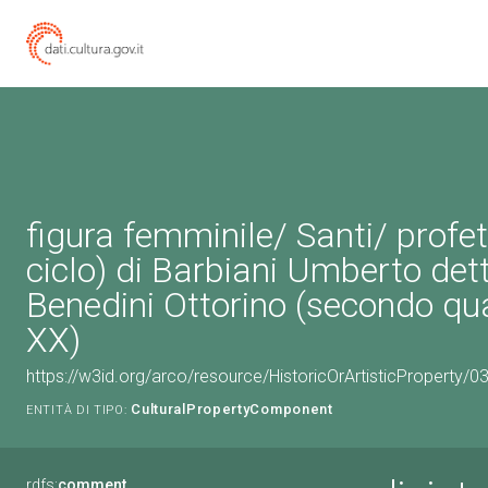
figura femminile/ Santi/ profeti
ciclo) di Barbiani Umberto det
Benedini Ottorino (secondo qu
XX)
https://w3id.org/arco/resource/HistoricOrArtisticProperty
CulturalPropertyComponent
ENTITÀ DI TIPO:
rdfs:
comment