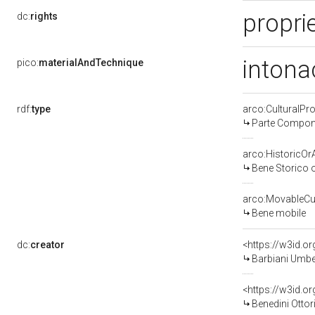
proprie
dc:
rights
intona
pico:
materialAndTechnique
rdf:
type
arco:CulturalP
Parte Compone
arco:HistoricOrA
Bene Storico o
arco:MovableCul
Bene mobile
dc:
creator
<https://w3id.
Barbiani Umber
<https://w3id.
Benedini Ottor