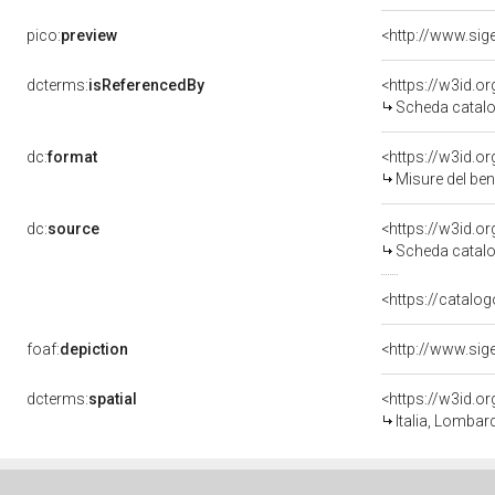
pico:
preview
<http://www.sig
dcterms:
isReferencedBy
<https://w3id.
Scheda catalo
dc:
format
<https://w3id.
Misure del be
dc:
source
<https://w3id.
Scheda catalo
<https://catalog
foaf:
depiction
<http://www.sig
dcterms:
spatial
<https://w3id.
Italia, Lombar