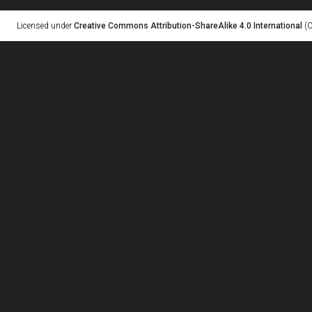
Licensed under
Creative Commons Attribution-ShareAlike 4.0 International
(C