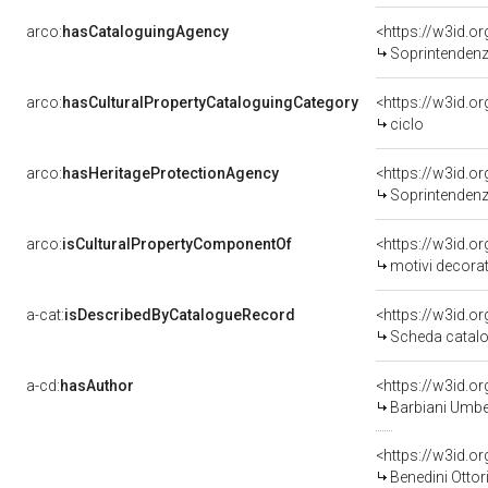
arco:
hasCataloguingAgency
<https://w3id.
Soprintendenza p
arco:
hasCulturalPropertyCataloguingCategory
<https://w3id.o
ciclo
arco:
hasHeritageProtectionAgency
<https://w3id.
Soprintendenza
arco:
isCulturalPropertyComponentOf
<https://w3id.o
motivi decorativi/ sogge
a-cat:
isDescribedByCatalogueRecord
<https://w3id.
Scheda catalo
a-cd:
hasAuthor
<https://w3id.
Barbiani Umber
<https://w3id.
Benedini Ottor