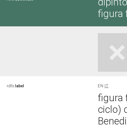
dipinto
figura 
rdfs:
label
EN
IT
figura 
ciclo)
Benedi