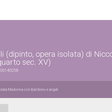
dipinto, opera isolata) di Nicc
quarto sec. XV)
0300140258
isolata Madonna con Bambino e angeli