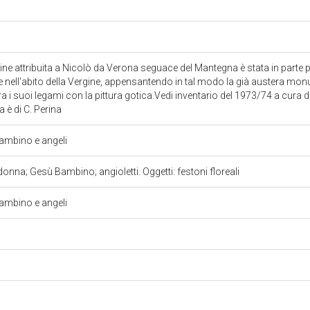
e attribuita a Nicolò da Verona seguace del Mantegna è stata in parte 
i e nell'abito della Vergine, appensantendo in tal modo la già austera mo
i suoi legami con la pittura gotica.Vedi inventario del 1973/74 a cura di 
 è di C. Perina
mbino e angeli
nna; Gesù Bambino; angioletti. Oggetti: festoni floreali
mbino e angeli