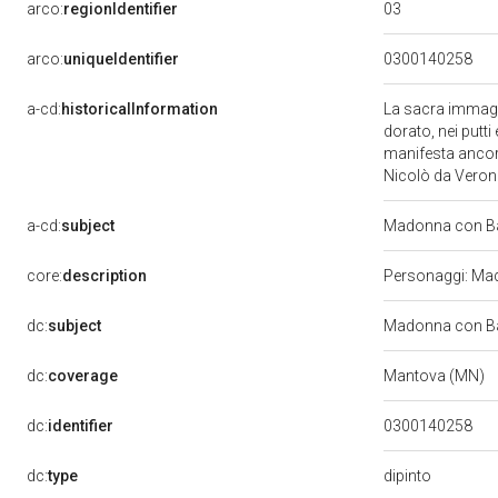
03
arco:
regionIdentifier
arco:
uniqueIdentifier
0300140258
a-cd:
historicalInformation
La sacra immagin
dorato, nei putt
manifesta ancora 
Nicolò da Verona
a-cd:
subject
Madonna con Ba
core:
description
Personaggi: Mado
dc:
subject
Madonna con Ba
dc:
coverage
Mantova (MN)
dc:
identifier
0300140258
dipinto
dc:
type