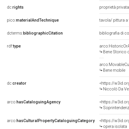
dc:
rights
proprietà privat
pico:
materialAndTechnique
tavola/ pittura 
dcterms:
bibliographicCitation
bibliografia di 
rdf:
type
arco:HistoricOrA
Bene Storico o
arco:MovableCul
Bene mobile
dc:
creator
<https://w3id.
Niccolò Da Ver
arco:
hasCataloguingAgency
<https://w3id.
Soprintendenza
arco:
hasCulturalPropertyCataloguingCategory
<https://w3id.o
opera isolata