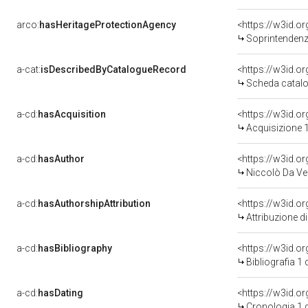
arco:
hasHeritageProtectionAgency
<https://w3id.
Soprintendenza
a-cat:
isDescribedByCatalogueRecord
<https://w3id.
Scheda catalo
a-cd:
hasAcquisition
<https://w3id.o
Acquisizione 1
a-cd:
hasAuthor
<https://w3id.
Niccolò Da Ver
a-cd:
hasAuthorshipAttribution
<https://w3id.o
Attribuzione d
a-cd:
hasBibliography
<https://w3id.o
Bibliografia 1
a-cd:
hasDating
<https://w3id.
Cronologia 1 