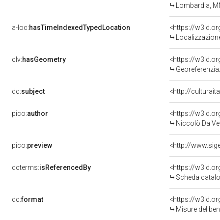
Lombardia, M
a-loc:
hasTimeIndexedTypedLocation
<https://w3id.
Localizzazione
clv:
hasGeometry
<https://w3id.
Georeferenzia
dc:
subject
<http://culturai
pico:
author
<https://w3id.
Niccolò Da Ver
pico:
preview
<http://www.sig
dcterms:
isReferencedBy
<https://w3id.
Scheda catalo
dc:
format
<https://w3id.
Misure del be