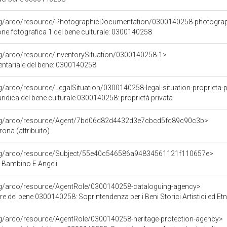
org/arco/resource/PhotographicDocumentation/0300140258-photogra
e fotografica 1 del bene culturale: 0300140258
rg/arco/resource/InventorySituation/0300140258-1>
entariale del bene: 0300140258
rg/arco/resource/LegalSituation/0300140258-legal-situation-proprieta-p
ridica del bene culturale 0300140258: proprietà privata
org/arco/resource/Agent/7bd06d82d4432d3e7cbcd5fd89c90c3b>
ona (attribuito)
org/arco/resource/Subject/55e40c546586a94834561121f110657e>
Bambino E Angeli
org/arco/resource/AgentRole/0300140258-cataloguing-agency>
e del bene 0300140258: Soprintendenza per i Beni Storici Artistici ed E
rg/arco/resource/AgentRole/0300140258-heritage-protection-agency>