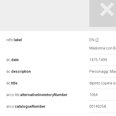
rdfs:
label
EN
IT
Madonna con Bamb
dc:
date
1475-1499
dc:
description
Personaggi: Mado
dc:
title
dipinto (opera i
1064
arco-lite:
alternativeInventoryNumber
00140258
arco:
catalogueNumber