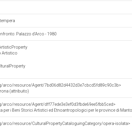
a
a tempera
confronto: Palazzo d'Arco - 1980
rtisticProperty
 Artistico
turalProperty
org/arco/resource/Agent/7bd06d82d4432d3e7cbcd5fd89c90c3b>
ona (attribuito)
org/arco/resource/Agent/dff77ede3e3ef0d3fbde69ee5fbb5ced>
 per i Beni Storici Artistici ed Etnoantropologici per le province di Ma
rg/arco/resource/CulturalPropertyCataloguingCategory/opera-isolata>