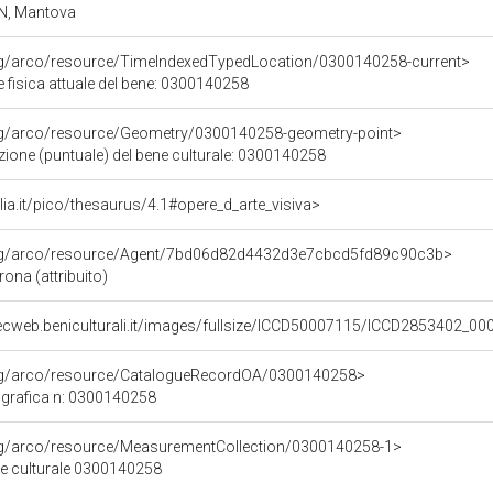
N, Mantova
org/arco/resource/TimeIndexedTypedLocation/0300140258-current>
 fisica attuale del bene: 0300140258
org/arco/resource/Geometry/0300140258-geometry-point>
zione (puntuale) del bene culturale: 0300140258
talia.it/pico/thesaurus/4.1#opere_d_arte_visiva>
org/arco/resource/Agent/7bd06d82d4432d3e7cbcd5fd89c90c3b>
ona (attribuito)
ecweb.beniculturali.it/images/fullsize/ICCD50007115/ICCD2853402_00
org/arco/resource/CatalogueRecordOA/0300140258>
grafica n: 0300140258
org/arco/resource/MeasurementCollection/0300140258-1>
ne culturale 0300140258