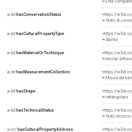
Ente competent
a-dd:
hasConservationStatus
<https://w3id.o
Stato di cons
a-dd:
hasCulturalPropertyType
<https://w3id.
dipinto
a-dd:
hasMaterialOrTechnique
<https://w3id.o
tavola/ pittur
a-dd:
hasMeasurementCollection
<https://w3id.
Misure del be
a-dd:
hasShape
<https://w3id.o
rettangolare
a-dd:
hasTechnicalStatus
<https://w3id.o
Stato tecnico
a-loc:
hasCulturalPropertyAddress
<https://w3id.