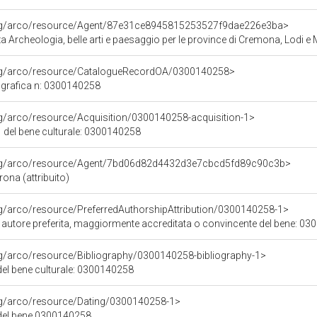
org/arco/resource/Agent/87e31ce8945815253527f9dae226e3ba>
 Archeologia, belle arti e paesaggio per le province di Cremona, Lodi e
org/arco/resource/CatalogueRecordOA/0300140258>
grafica n: 0300140258
rg/arco/resource/Acquisition/0300140258-acquisition-1>
 del bene culturale: 0300140258
org/arco/resource/Agent/7bd06d82d4432d3e7cbcd5fd89c90c3b>
ona (attribuito)
rg/arco/resource/PreferredAuthorshipAttribution/0300140258-1>
i autore preferita, maggiormente accreditata o convincente del bene: 0
rg/arco/resource/Bibliography/0300140258-bibliography-1>
 del bene culturale: 0300140258
org/arco/resource/Dating/0300140258-1>
del bene 0300140258