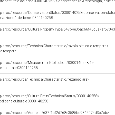
e per tutela del bene 0300140258: Soprintendenza Archeologia, belle ar
rg/arco/resource/ConservationStatus/0300140258-conservation-statu
ervazione 1 del bene: 0300140258
org/arco/resource/CulturalPropertyType/54764e0bac66f48b0e7af5704
rg/arco/resource/TechnicalCharacteristic/tavola-pittura-a-tempera>
a a tempera
org/arco/resource/MeasurementCollection/0300140258-1>
ne culturale 0300140258
rg/arco/resource/TechnicalCharacteristic/rettangolare>
rg/arco/resource/CulturalEntityTechnicalStatus/0300140258>
 del bene culturale 0300140258
org/arco/resource/Address/637f1cf2d768e3585bc9345074d3c7cb>