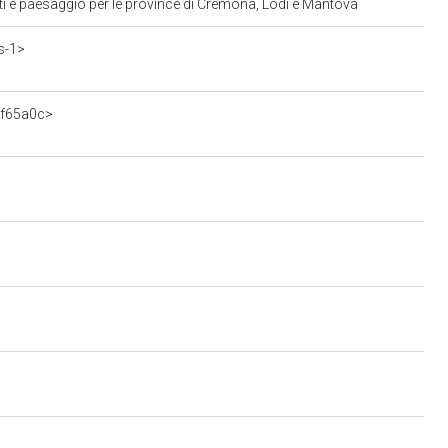
ti e paesaggio per le province di Cremona, Lodi e Mantova
s-1>
3f65a0c>