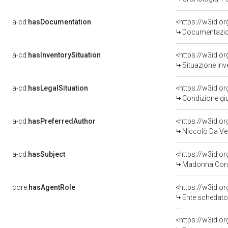
a-cd:
hasDocumentation
<https://w3id.
Documentazion
a-cd:
hasInventorySituation
<https://w3id.o
Situazione inv
a-cd:
hasLegalSituation
<https://w3id.o
Condizione giu
a-cd:
hasPreferredAuthor
<https://w3id.
Niccolò Da Ver
a-cd:
hasSubject
<https://w3id.
Madonna Con 
core:
hasAgentRole
<https://w3id.
Ente schedator
<https://w3id.o