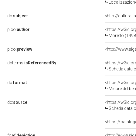
Localizzazione
dc:
subject
<http://culturai
pico:
author
<https://w3id.
Moretto (1498
pico:
preview
<http://www.sig
dcterms:
isReferencedBy
<https://w3id.
Scheda catalo
dc:
format
<https://w3id.
Misure del be
dc:
source
<https://w3id.
Scheda catalo
<https://catalog
foaf:
depiction
<http://www.sig