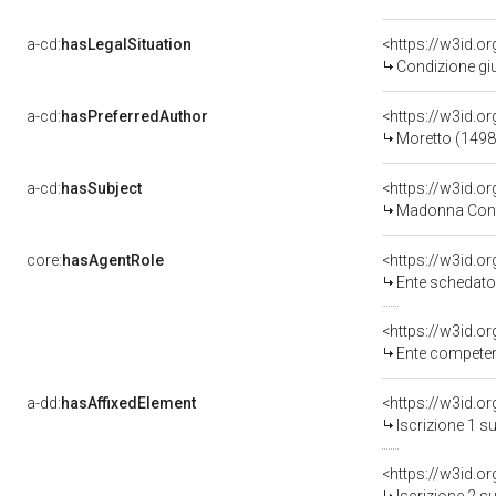
a-cd:
hasLegalSituation
Condizione giu
a-cd:
hasPreferredAuthor
<https://w3id.
Moretto (1498
a-cd:
hasSubject
<https://w3id.
Madonna Con Il Bambino
core:
hasAgentRole
<https://w3id.
Ente schedatore del be
<https://w3id.o
Ente competente per 
a-dd:
hasAffixedElement
<https://w3id.o
Iscrizione 1 s
<https://w3id.o