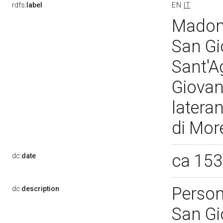
rdfs:
label
EN
IT
Madonn
San Gi
Sant'A
Giovan
latera
di Mor
ca 15
dc:
date
Person
dc:
description
San Gi