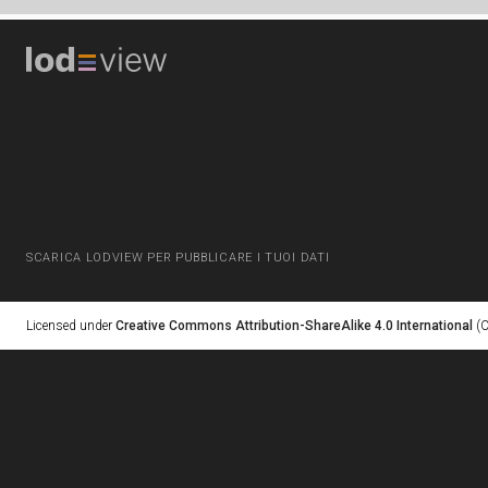
SCARICA LODVIEW PER PUBBLICARE I TUOI DATI
Licensed under
Creative Commons Attribution-ShareAlike 4.0 International
(C