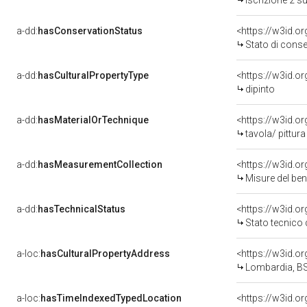
Iscrizione 2 s
a-dd:
hasConservationStatus
<https://w3id.o
Stato di cons
a-dd:
hasCulturalPropertyType
<https://w3id.
dipinto
a-dd:
hasMaterialOrTechnique
<https://w3id.or
tavola/ pittura
a-dd:
hasMeasurementCollection
<https://w3id.
Misure del be
a-dd:
hasTechnicalStatus
<https://w3id.o
Stato tecnico
a-loc:
hasCulturalPropertyAddress
<https://w3id.
Lombardia, BS
a-loc:
hasTimeIndexedTypedLocation
<https://w3id.