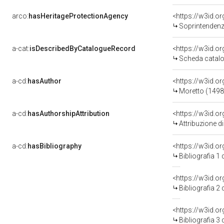
arco:
hasHeritageProtectionAgency
<https://w3id.
Soprintendenza
a-cat:
isDescribedByCatalogueRecord
<https://w3id.
Scheda catalo
a-cd:
hasAuthor
<https://w3id.
Moretto (1498
a-cd:
hasAuthorshipAttribution
<https://w3id.o
Attribuzione d
a-cd:
hasBibliography
<https://w3id.o
Bibliografia 1
<https://w3id.o
Bibliografia 2
<https://w3id.o
Bibliografia 3