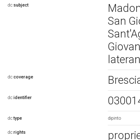
Madonn
dc:
subject
San Gi
Sant'A
Giovan
latera
Bresci
dc:
coverage
03001
dc:
identifier
dipinto
dc:
type
proprie
dc:
rights