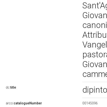
Sant'A
Giovann
canonic
Attribu
Vangelo
pastor
Giovann
cammel
dipint
dc:
title
00145096
arco:
catalogueNumber