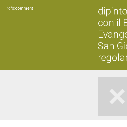
dipint
rdfs:
comment
con il
Evange
San Gi
regolar