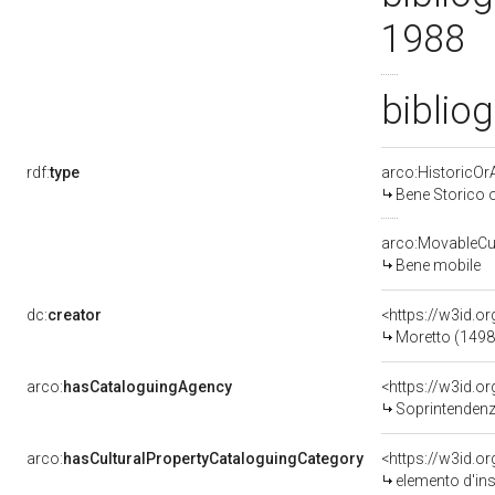
1988
bibliog
rdf:
type
arco:HistoricOrA
Bene Storico o
arco:MovableCul
Bene mobile
dc:
creator
<https://w3id.
Moretto (1498
arco:
hasCataloguingAgency
<https://w3id.
Soprintendenza p
arco:
hasCulturalPropertyCataloguingCategory
<https://w3id.o
elemento d'in