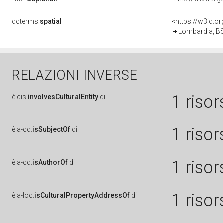
dcterms:
spatial
<https://w3id.
Lombardia, BS
RELAZIONI INVERSE
1 risor
è
cis:
involvesCulturalEntity
di
1 risor
è
a-cd:
isSubjectOf
di
1 risor
è
a-cd:
isAuthorOf
di
1 risor
è
a-loc:
isCulturalPropertyAddressOf
di