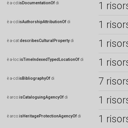
1 risor
è
a-cd:
isDocumentationOf
di
1 risor
è
a-cd:
isAuthorshipAttributionOf
di
1 risor
è
a-cat:
describesCulturalProperty
di
1 risor
è
a-loc:
isTimeIndexedTypedLocationOf
di
7 risor
è
a-cd:
isBibliographyOf
di
1 risor
è
arco:
isCataloguingAgencyOf
di
1 risor
è
arco:
isHeritageProtectionAgencyOf
di