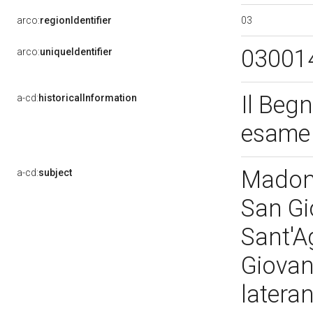
03
arco:
regionIdentifier
03001
arco:
uniqueIdentifier
Il Begn
a-cd:
historicalInformation
esame 
Madonn
a-cd:
subject
San Gi
Sant'A
Giovan
latera