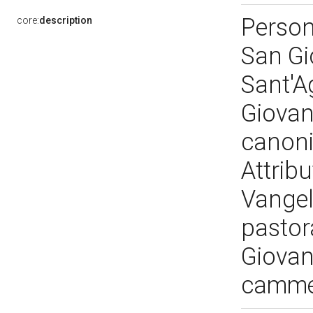
Person
core:
description
San Gi
Sant'A
Giovann
canonic
Attribu
Vangelo
pastor
Giovann
cammel