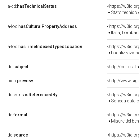
a-dd:
hasTechnicalStatus
<https://w3id.o
Stato tecnico
a-loc:
hasCulturalPropertyAddress
<https://w3id.
Italia, Lombar
a-loc:
hasTimeIndexedTypedLocation
<https://w3id.
Localizzazione
dc:
subject
<http://culturai
pico:
preview
<http://www.sig
dcterms:
isReferencedBy
<https://w3id.
Scheda catalo
dc:
format
<https://w3id.
Misure del be
dc:
source
<https://w3id.