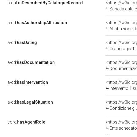
a-cat:
isDescribedByCatalogueRecord
<https://w3id.
Scheda catalo
a-cd:
hasAuthorshipAttribution
Attribuzione d
a-cd:
hasDating
<https://w3id.o
Cronologia 1 
a-cd:
hasDocumentation
Documentazion
a-cd:
hasIntervention
<https://w3id.o
Intervento 1 s
a-cd:
hasLegalSituation
Condizione giu
core:
hasAgentRole
<https://w3id.
Ente schedatore del be