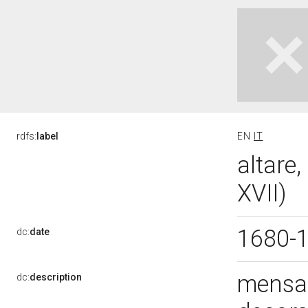
rdfs:
label
EN
IT
altare,
XVII)
1680-
dc:
date
mensa 
dc:
description