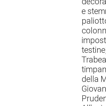
decorat
e stem
paliot
colonne
impost
testine
Trabea
timpan
della 
Giovan
Pruden