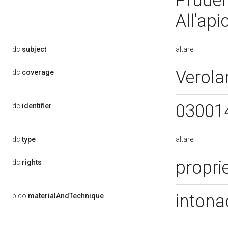
Pruden
All'api
altare
dc:
subject
Verola
dc:
coverage
03001
dc:
identifier
altare
dc:
type
proprie
dc:
rights
intona
pico:
materialAndTechnique