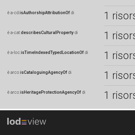
1 risor
è
a-cd:
isAuthorshipAttributionOf
di
1 risor
è
a-cat:
describesCulturalProperty
di
1 risor
è
a-loc:
isTimeIndexedTypedLocationOf
di
1 risor
è
arco:
isCataloguingAgencyOf
di
1 risor
è
arco:
isHeritageProtectionAgencyOf
di