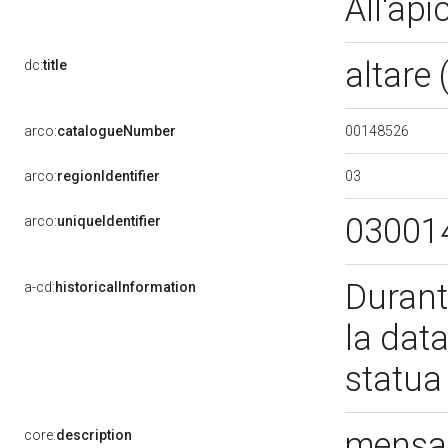
All'api
altare
dc:
title
00148526
arco:
catalogueNumber
03
arco:
regionIdentifier
03001
arco:
uniqueIdentifier
Durant
a-cd:
historicalInformation
la data
statua
mensa 
core:
description