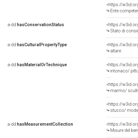
<https://w3id.o
Ente competente per t
a-dd:
hasConservationStatus
<https://w3id.o
Stato di cons
a-dd:
hasCulturalPropertyType
<https://w3id.
altare
a-dd:
hasMaterialOrTechnique
<https://w3id.o
intonaco/ pitt
<https://w3id.o
marmo/ scult
<https://w3id.o
stucco/ modell
a-dd:
hasMeasurementCollection
<https://w3id.
Misure del be