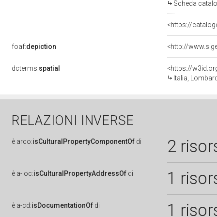
Scheda catalo
<https://catalog
foaf:
depiction
<http://www.sig
dcterms:
spatial
<https://w3id.
Italia, Lombar
RELAZIONI INVERSE
2 risor
è
arco:
isCulturalPropertyComponentOf
di
1 risor
è
a-loc:
isCulturalPropertyAddressOf
di
1 risor
è
a-cd:
isDocumentationOf
di