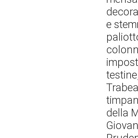
decorat
e stem
paliot
colonne
impost
testine
Trabea
timpan
della 
Giovan