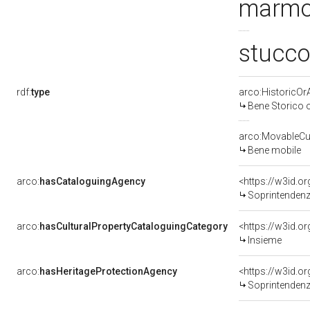
marmo
stucco
rdf:
type
arco:HistoricOrA
Bene Storico o
arco:MovableCul
Bene mobile
arco:
hasCataloguingAgency
<https://w3id.
Soprintendenza p
arco:
hasCulturalPropertyCataloguingCategory
<https://w3id.o
Insieme
arco:
hasHeritageProtectionAgency
<https://w3id.
Soprintendenza