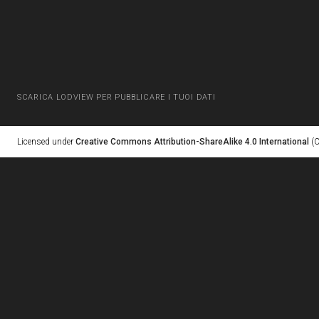
SCARICA LODVIEW PER PUBBLICARE I TUOI DATI
Licensed under
Creative Commons Attribution-ShareAlike 4.0 International
(C