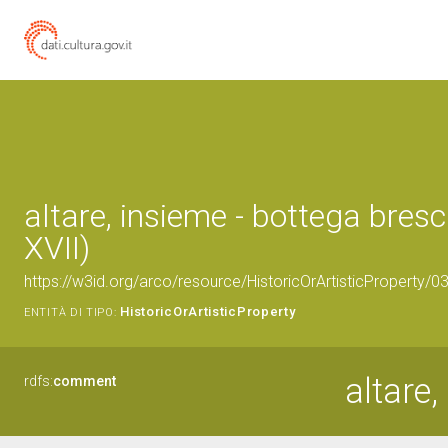
altare, insieme - bottega bresc
XVII)
https://w3id.org/arco/resource/HistoricOrArtisticProperty/
HistoricOrArtisticProperty
ENTITÀ DI TIPO:
altare,
rdfs:
comment