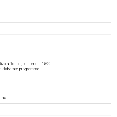
ttivo a Rodengo intorno al 1599 -
 un elaborato programma
cromo