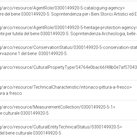
org/arco/resource/AgentRole/0300149920-5-cataloguing-agency>
e del bene 0300149920-5: Soprintendenza per i Beni Storici Artistici ed
rg/arco/resource/AgentRole/0300149920-5-heritage-protection-agency
e per tutela del bene 0300149920-5: Soprintendenza Archeologia, belle a
rg/arco/resource/ConservationStatus/0300149920-5-conservation-sta
ervazione 1 del bene: 0300149920-5
org/arco/resource/CulturalPropertyType/54764e0bac66f48b0e7af5704
rg/arco/resource/TechnicalCharacteristic/intonaco-pittura-a-fresco>
ura a fresco
org/arco/resource/MeasurementCollection/0300149920-5-1>
ne culturale 0300149920-5
rg/arco/resource/CulturalEntityTechnicalStatus/0300149920-5>
 del bene culturale 0300149920-5