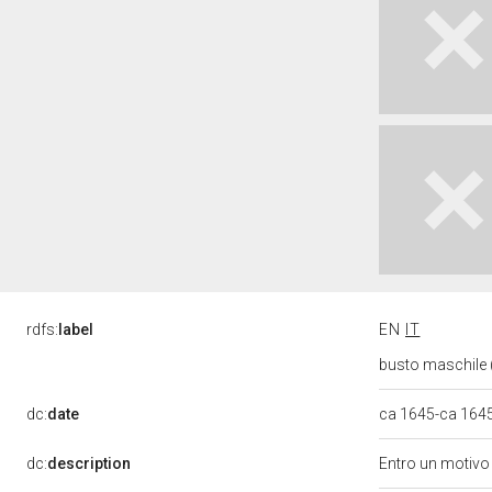
rdfs:
label
EN
IT
busto maschile 
dc:
date
ca 1645-ca 164
dc:
description
Entro un motivo 