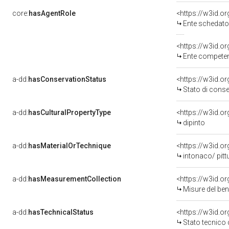
core:
hasAgentRole
<https://w3id.
Ente schedator
<https://w3id.o
Ente competent
a-dd:
hasConservationStatus
<https://w3id.o
Stato di cons
a-dd:
hasCulturalPropertyType
<https://w3id.
dipinto
a-dd:
hasMaterialOrTechnique
<https://w3id.o
intonaco/ pitt
a-dd:
hasMeasurementCollection
<https://w3id.
Misure del be
a-dd:
hasTechnicalStatus
<https://w3id.o
Stato tecnico