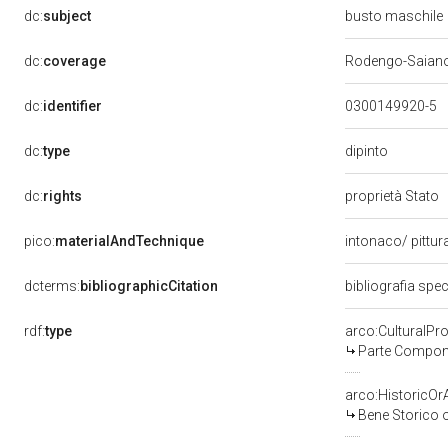
dc:
subject
busto maschile
dc:
coverage
Rodengo-Saian
dc:
identifier
0300149920-5
dipinto
dc:
type
dc:
rights
proprietà Stato
pico:
materialAndTechnique
intonaco/ pittur
dcterms:
bibliographicCitation
bibliografia spec
rdf:
type
arco:CulturalP
Parte Compone
arco:HistoricOrA
Bene Storico o