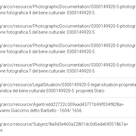
org/arco/resource/PhotographicDocumentation/0300149920-5-photogr
e fotografica 4 del bene culturale: 0300149920-5
org/arco/resource/PhotographicDocumentation/0300149920-5-photogr
e fotografica 5 del bene culturale: 0300149920-5
org/arco/resource/PhotographicDocumentation/0300149920-5-photogr
e fotografica 6 del bene culturale: 0300149920-5
org/arco/resource/PhotographicDocumentation/0300149920-5-photogr
e fotografica 7 del bene culturale: 0300149920-5
rg/arco/resource/LegalSituation/0300149920-5-legal-situation-propriet
ridica del bene culturale 0300149920-5: proprietà Stato
org/arco/resource/Agent/edd22722c309aad43771b99f034f828a>
vanni Giacomo detto Barbello - 1604/ 1656
org/arco/resource/Subject/8a9d3e460a22801dc0d5ede69051867a>
le