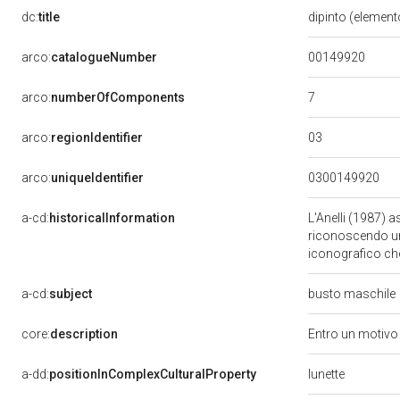
dc:
title
dipinto (element
00149920
arco:
catalogueNumber
7
arco:
numberOfComponents
03
arco:
regionIdentifier
arco:
uniqueIdentifier
0300149920
a-cd:
historicalInformation
L'Anelli (1987) 
riconoscendo un
iconografico che
a-cd:
subject
busto maschile
core:
description
Entro un motivo 
lunette
a-dd:
positionInComplexCulturalProperty