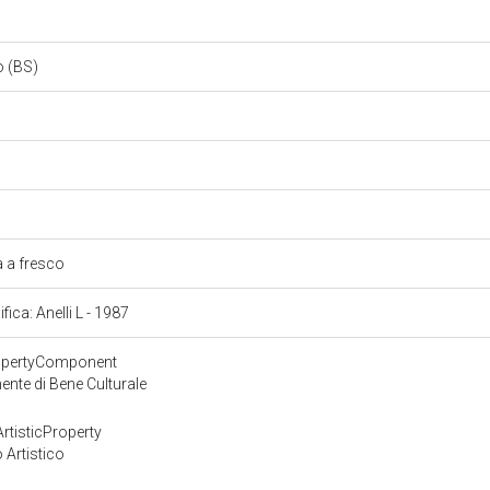
o (BS)
a a fresco
ifica: Anelli L - 1987
ropertyComponent
nte di Bene Culturale
rtisticProperty
 Artistico