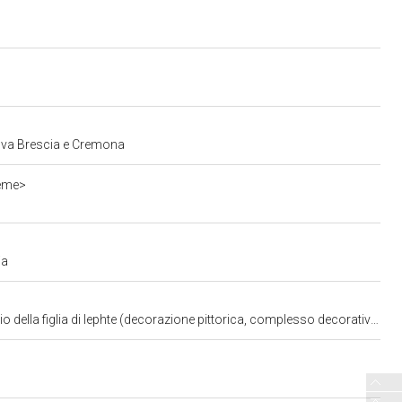
ntova Brescia e Cremona
ieme>
ia
Iephte (decorazione pittorica, complesso decorativo) di Marone Pietro (fine sec. XVI)