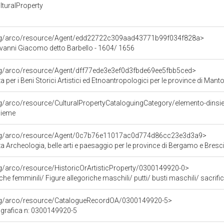
turalProperty
org/arco/resource/Agent/edd22722c309aad43771b99f034f828a>
vanni Giacomo detto Barbello - 1604/ 1656
org/arco/resource/Agent/dff77ede3e3ef0d3fbde69ee5fbb5ced>
 per i Beni Storici Artistici ed Etnoantropologici per le province di Ma
rg/arco/resource/CulturalPropertyCataloguingCategory/elemento-dins
sieme
org/arco/resource/Agent/0c7b76e11017ac0d774d86cc23e3d3a9>
 Archeologia, belle arti e paesaggio per le province di Bergamo e Bresc
rg/arco/resource/HistoricOrArtisticProperty/0300149920-0>
 femminili/ Figure allegoriche maschili/ putti/ busti maschili/ sacrificio della figlia di 
org/arco/resource/CatalogueRecordOA/0300149920-5>
grafica n: 0300149920-5