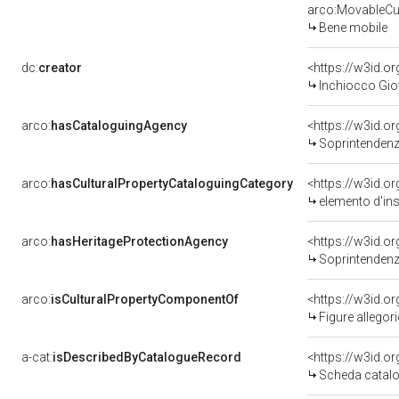
arco:MovableCul
Bene mobile
dc:
creator
<https://w3id.
Inchiocco Gio
arco:
hasCataloguingAgency
<https://w3id.
Soprintendenza
arco:
hasCulturalPropertyCataloguingCategory
<https://w3id.o
elemento d'in
arco:
hasHeritageProtectionAgency
<https://w3id.
Soprintendenza
arco:
isCulturalPropertyComponentOf
<https://w3id.o
Figure allegoriche
a-cat:
isDescribedByCatalogueRecord
<https://w3id.
Scheda catalo