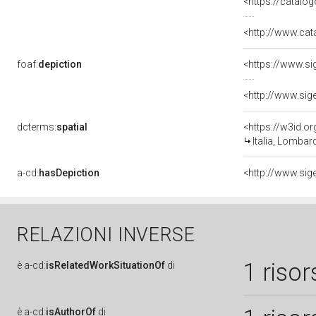
<https://catalog
foaf:
depiction
<https://www.si
<http://www.sig
dcterms:
spatial
<https://w3id.
Italia, Lomba
a-cd:
hasDepiction
<http://www.sig
RELAZIONI INVERSE
1 risor
è
a-cd:
isRelatedWorkSituationOf
di
è
a-cd:
isAuthorOf
di