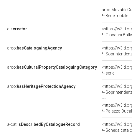
arco:MovableCul
Bene mobile
dc:
creator
<https://w3id.
Giovanni Batt
arco:
hasCataloguingAgency
<https://w3id.
Soprintendenza p
arco:
hasCulturalPropertyCataloguingCategory
<https://w3id.o
serie
arco:
hasHeritageProtectionAgency
<https://w3id.
Soprintendenza p
<https://w3id.
Palazzo Ducal
a-cat:
isDescribedByCatalogueRecord
<https://w3id.
Scheda catalo