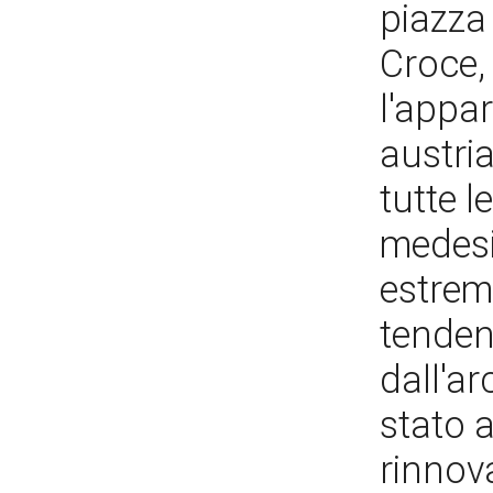
piazza 
Croce, 
l'appa
austri
tutte 
medesi
estrema
tenden
dall'ar
stato a
rinnov