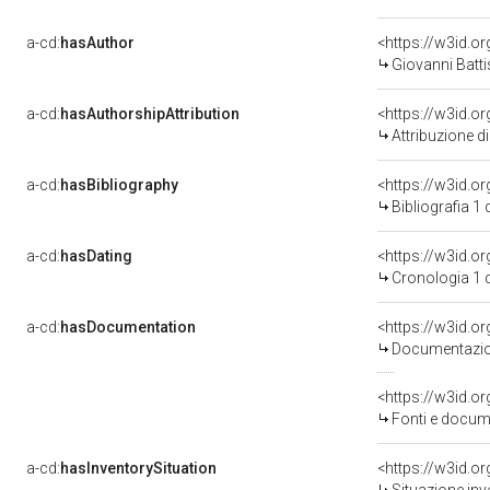
a-cd:
hasAuthor
<https://w3id.
Giovanni Batt
a-cd:
hasAuthorshipAttribution
<https://w3id.o
Attribuzione d
a-cd:
hasBibliography
<https://w3id.o
Bibliografia 1
a-cd:
hasDating
<https://w3id.
Cronologia 1 
a-cd:
hasDocumentation
Documentazion
<https://w3id.
Fonti e docume
a-cd:
hasInventorySituation
<https://w3id.o