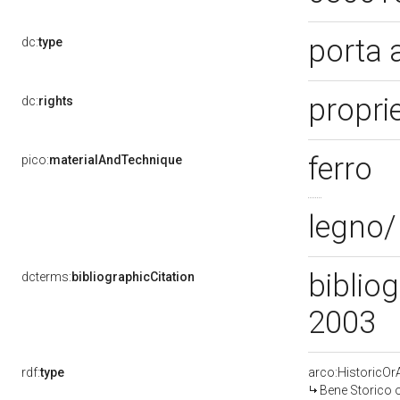
porta 
dc:
type
propri
dc:
rights
ferro
pico:
materialAndTechnique
legno/
bibliog
dcterms:
bibliographicCitation
2003
rdf:
type
arco:HistoricOrA
Bene Storico o