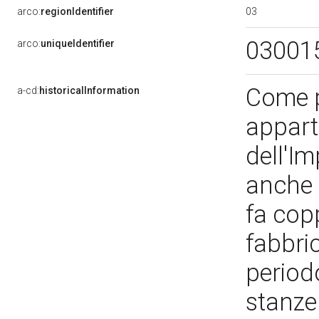
03
arco:
regionIdentifier
03001
arco:
uniqueIdentifier
Come p
a-cd:
historicalInformation
appart
dell'I
anche l
fa cop
fabbri
periodo
stanze