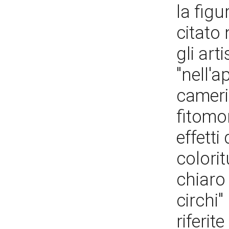
la figu
citato
gli art
"nell'
camerin
fitomor
effetti
colorit
chiaro
circhi"
riferi