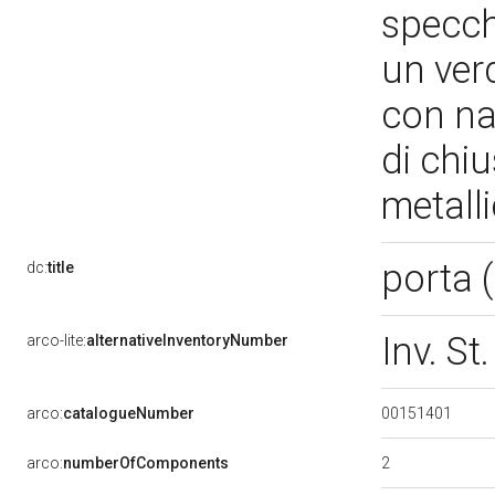
specch
un ver
con nas
di chi
metall
porta (
dc:
title
Inv. S
arco-lite:
alternativeInventoryNumber
00151401
arco:
catalogueNumber
2
arco:
numberOfComponents