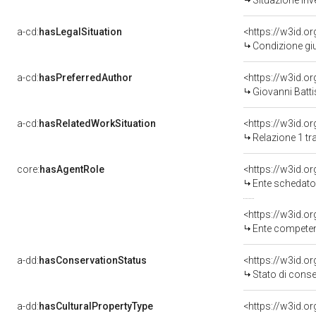
Situazione inv
a-cd:
hasLegalSituation
<https://w3id.o
Condizione giu
a-cd:
hasPreferredAuthor
<https://w3id.
Giovanni Batt
a-cd:
hasRelatedWorkSituation
Relazione 1 tr
core:
hasAgentRole
<https://w3id.
Ente schedato
<https://w3id.o
Ente competen
a-dd:
hasConservationStatus
<https://w3id.o
Stato di cons
a-dd:
hasCulturalPropertyType
<https://w3id.