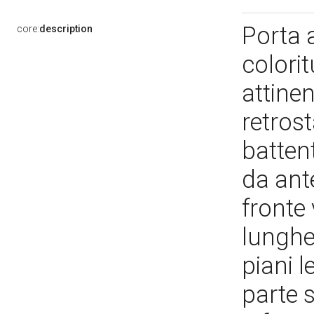
Porta a
core:
description
colorit
attine
retrost
batten
da ante
fronte
lunghe
piani l
parte 