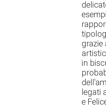
delica
esempi
rapport
tipolo
grazie 
artisti
in bisc
probab
dell'a
legati 
e Felic