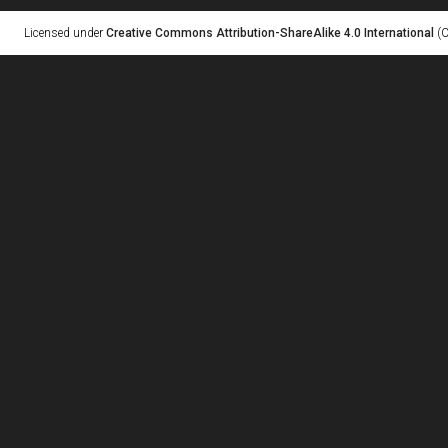
Licensed under
Creative Commons Attribution-ShareAlike 4.0 International
(C