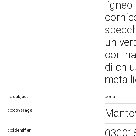
ligneo
cornic
specch
un ver
con nas
di chi
metall
porta
dc:
subject
Manto
dc:
coverage
03001
dc:
identifier