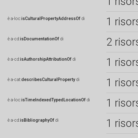
1 risor
1 risor
è
a-loc:
isCulturalPropertyAddressOf
di
2 risor
è
a-cd:
isDocumentationOf
di
1 risor
è
a-cd:
isAuthorshipAttributionOf
di
1 risor
è
a-cat:
describesCulturalProperty
di
1 risor
è
a-loc:
isTimeIndexedTypedLocationOf
di
1 risor
è
a-cd:
isBibliographyOf
di