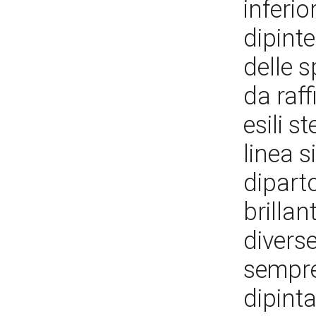
inferi
dipinte
delle 
da raff
esili s
linea s
diparto
brillan
diverse
sempre
dipint