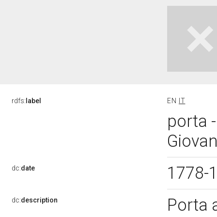
rdfs:
label
EN
IT
porta -
Giovann
1778-
dc:
date
Porta a
dc:
description