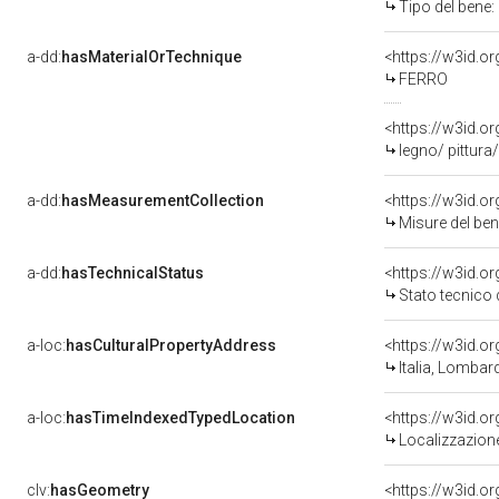
Tipo del bene: 
a-dd:
hasMaterialOrTechnique
<https://w3id.o
FERRO
<https://w3id.o
legno/ pittur
a-dd:
hasMeasurementCollection
<https://w3id.
Misure del be
a-dd:
hasTechnicalStatus
<https://w3id.o
Stato tecnico
a-loc:
hasCulturalPropertyAddress
<https://w3id.
Italia, Lomba
a-loc:
hasTimeIndexedTypedLocation
<https://w3id.
Localizzazione
clv:
hasGeometry
<https://w3id.