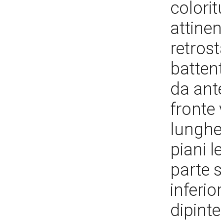
colorit
attine
retrost
batten
da ante
fronte
lunghe
piani l
parte 
inferi
dipinte