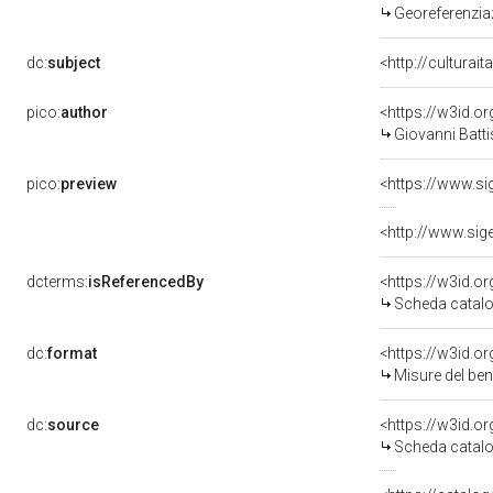
Georeferenzia
dc:
subject
<http://culturai
pico:
author
<https://w3id.
Giovanni Batt
pico:
preview
<https://www.si
<http://www.sig
dcterms:
isReferencedBy
<https://w3id.
Scheda catalo
dc:
format
<https://w3id.
Misure del be
dc:
source
<https://w3id.
Scheda catalo