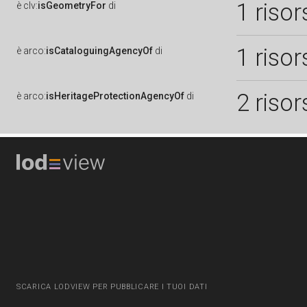
1 risor
è
clv:
isGeometryFor
di
1 risor
è
arco:
isCataloguingAgencyOf
di
2 risor
è
arco:
isHeritageProtectionAgencyOf
di
SCARICA LODVIEW PER PUBBLICARE I TUOI DATI