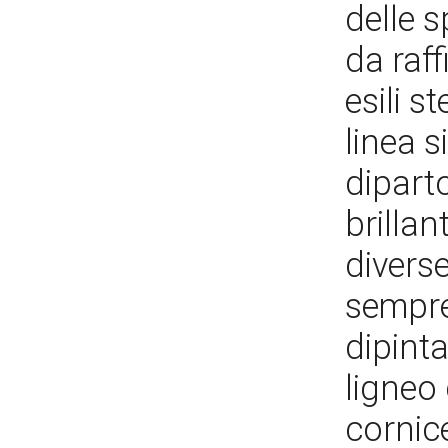
delle 
da raff
esili s
linea s
diparto
brillan
diverse
sempre
dipint
ligneo
cornic