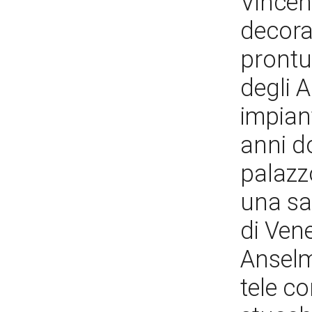
Vincen
decora
prontu
degli A
impian
anni d
palazz
una sal
di Ven
Anselm
tele co