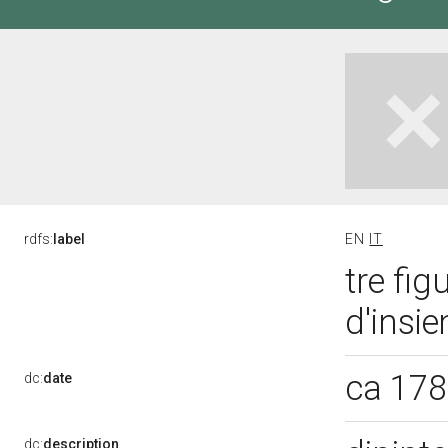
rdfs:
label
EN
IT
tre fig
d'insie
ca 17
dc:
date
dc:
description