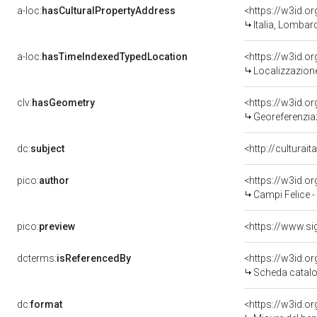
a-loc:
hasCulturalPropertyAddress
<https://w3id.
Italia, Lomba
a-loc:
hasTimeIndexedTypedLocation
<https://w3id.
Localizzazione
clv:
hasGeometry
<https://w3id.
Georeferenziaz
dc:
subject
<http://culturai
pico:
author
<https://w3id.
Campi Felice 
pico:
preview
dcterms:
isReferencedBy
<https://w3id.
Scheda catalo
dc:
format
<https://w3id.