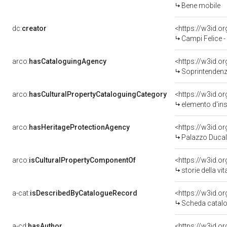
Bene mobile
dc:
creator
<https://w3id.
Campi Felice 
arco:
hasCataloguingAgency
<https://w3id.
Soprintendenza p
arco:
hasCulturalPropertyCataloguingCategory
<https://w3id.o
elemento d'in
arco:
hasHeritageProtectionAgency
<https://w3id.
Palazzo Ducal
arco:
isCulturalPropertyComponentOf
<https://w3id.o
storie della vi
a-cat:
isDescribedByCatalogueRecord
<https://w3id.
Scheda catalo
a-cd:
hasAuthor
<https://w3id.