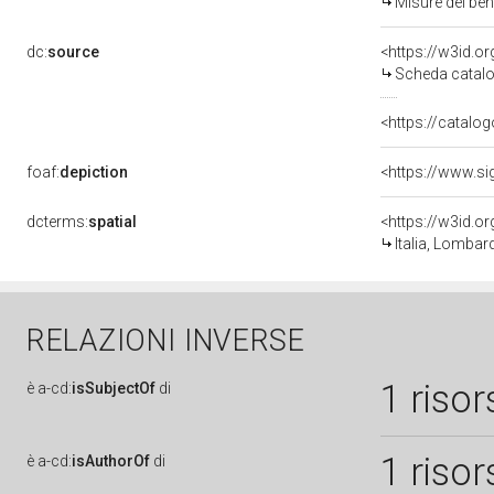
Misure del be
dc:
source
<https://w3id.
Scheda catalo
<https://catalog
foaf:
depiction
dcterms:
spatial
<https://w3id.
Italia, Lomba
RELAZIONI INVERSE
1 risor
è
a-cd:
isSubjectOf
di
1 risor
è
a-cd:
isAuthorOf
di