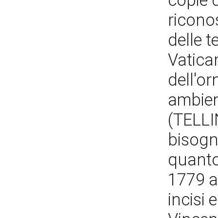
copie d
ricono
delle t
Vatica
dell'or
ambien
(TELLI
bisogn
quanto 
1779 a
incisi 