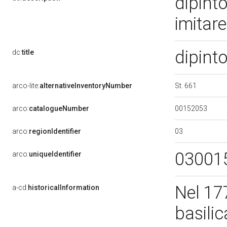
dipint
imitar
dipint
dc:
title
St. 661
arco-lite:
alternativeInventoryNumber
00152053
arco:
catalogueNumber
03
arco:
regionIdentifier
03001
arco:
uniqueIdentifier
Nel 17
a-cd:
historicalInformation
basilic