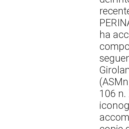
recent
PERINA
ha acc
compon
seguen
Girola
(ASMn,
106 n. 
iconogr
accompa