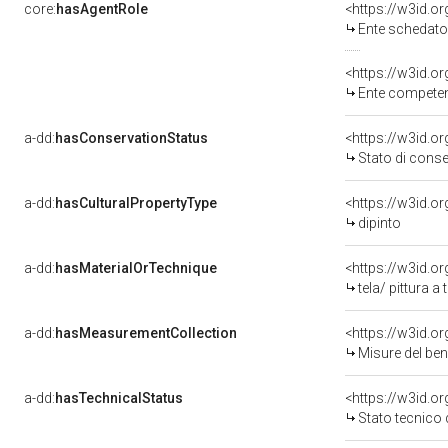
core:
hasAgentRole
<https://w3id.
Ente schedatore del be
<https://w3id.o
Ente competen
a-dd:
hasConservationStatus
<https://w3id.o
Stato di cons
a-dd:
hasCulturalPropertyType
<https://w3id.
dipinto
a-dd:
hasMaterialOrTechnique
<https://w3id.o
tela/ pittura a
a-dd:
hasMeasurementCollection
<https://w3id.
Misure del be
a-dd:
hasTechnicalStatus
<https://w3id.o
Stato tecnico