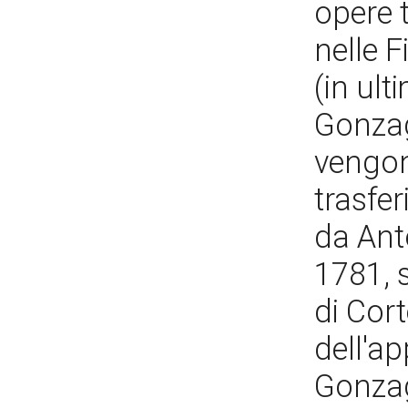
opere t
nelle 
(in ult
Gonzag
vengon
trasfer
da Ant
1781, 
di Cort
dell'a
Gonzaga