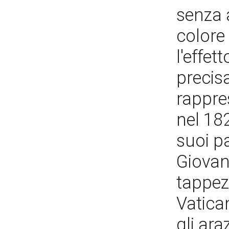
senza 
colore 
l'effet
precisa
rappre
nel 18
suoi pa
Giovan
tappezz
Vatica
gli ara