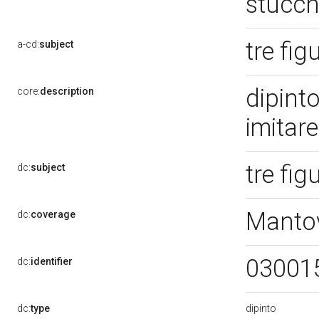
stucch
tre fig
a-cd:
subject
dipint
core:
description
imitar
tre fig
dc:
subject
Manto
dc:
coverage
03001
dc:
identifier
dipinto
dc:
type