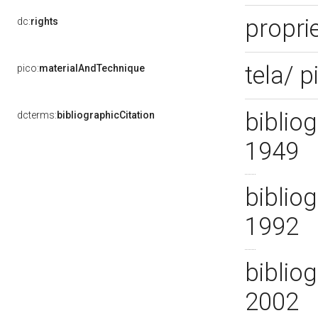
propri
dc:
rights
tela/ 
pico:
materialAndTechnique
bibliog
dcterms:
bibliographicCitation
1949
bibliog
1992
bibliog
2002