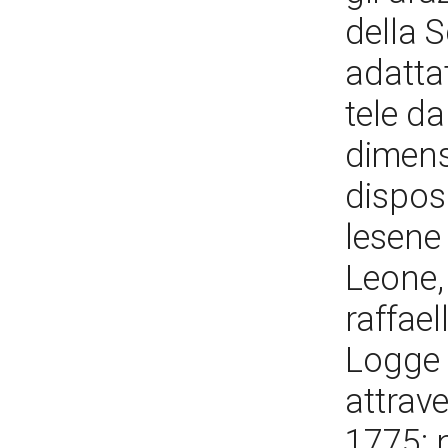
della 
adattat
tele da
dimensi
disposi
lesene 
Leone, 
raffael
Logge 
attrave
1775; n