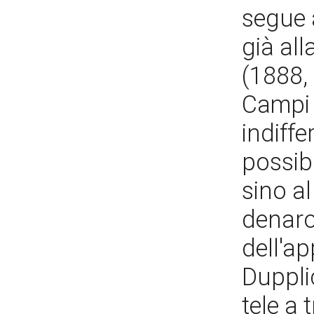
segue 
già all
(1888,
Campi 
indiffe
possib
sino a
denaro
dell'a
Dupplic
tele a