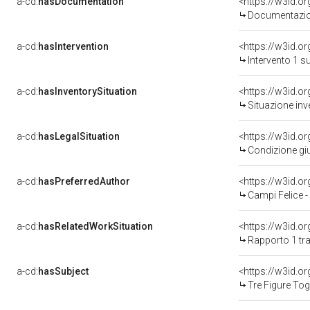
a-cd:
hasDocumentation
Documentazion
a-cd:
hasIntervention
<https://w3id.o
Intervento 1 s
a-cd:
hasInventorySituation
<https://w3id.o
Situazione inv
a-cd:
hasLegalSituation
<https://w3id.o
Condizione giu
a-cd:
hasPreferredAuthor
<https://w3id.
Campi Felice 
a-cd:
hasRelatedWorkSituation
<https://w3id.o
Rapporto 1 tra
a-cd:
hasSubject
<https://w3id.
Tre Figure Tog