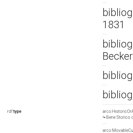
bibliog
1831
bibliog
Becker
bibliog
bibliog
rdf:
type
arco:HistoricOrA
Bene Storico o
arco:MovableCul