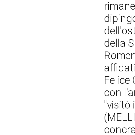
rimane
dipinge
dell'os
della 
Romena
affidat
Felice
con l'
"visitò
(MELLI
concre