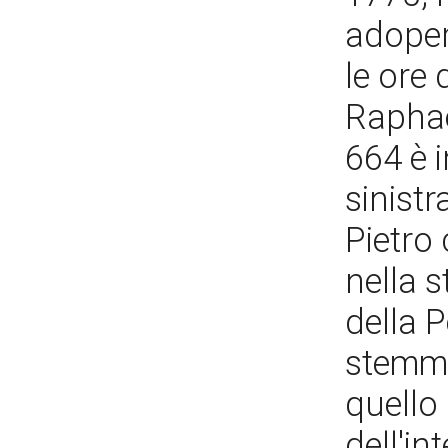
adoper
le ore 
Raphael
664 è 
sinistr
Pietro
nella s
della P
stemmi
quello
dell'in