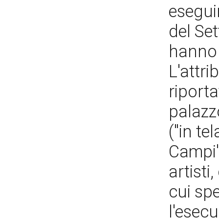
eseguir
del Set
hanno 
L'attri
riporta
palazz
("in te
Campi")
artist
cui sp
l'esecu