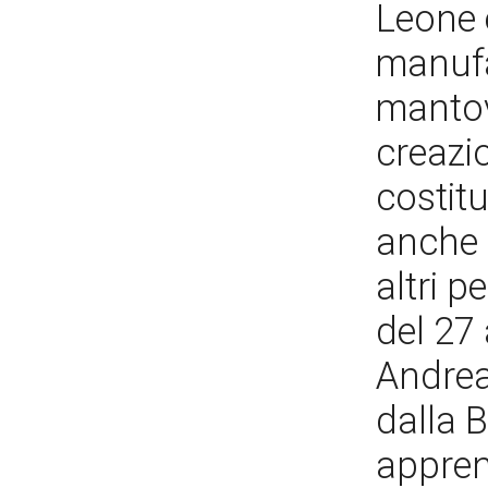
Leone e
manufat
mantov
creazi
costit
anche d
altri p
del 27
Andrea
dalla 
appren