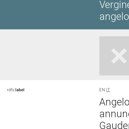
Vergine
angelo
rdfs:
label
EN
IT
Angelo
annunci
Gauden