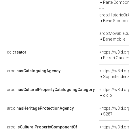
Parte Compone
arco:HistoricOrA
Bene Storico o
arco:MovableCul
Bene mobile
dc:
creator
<https://w3id.
Ferrari Gaude
arco:
hasCataloguingAgency
<https://w3id.
Soprintendenza per i 
arco:
hasCulturalPropertyCataloguingCategory
<https://w3id.o
ciclo
arco:
hasHeritageProtectionAgency
<https://w3id.
S287
arco:
isCulturalPropertyComponentOf
<https://w3id.o