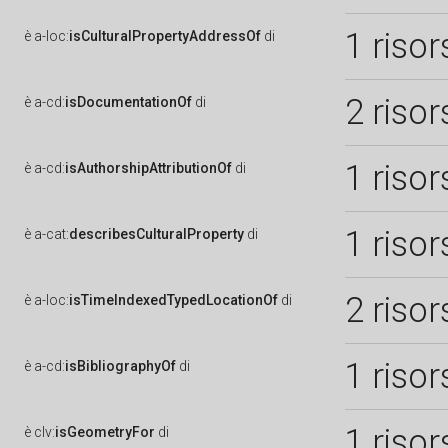
1 risor
è
a-loc:
isCulturalPropertyAddressOf
di
2 risor
è
a-cd:
isDocumentationOf
di
1 risor
è
a-cd:
isAuthorshipAttributionOf
di
1 risor
è
a-cat:
describesCulturalProperty
di
2 risor
è
a-loc:
isTimeIndexedTypedLocationOf
di
1 risor
è
a-cd:
isBibliographyOf
di
1 risor
è
clv:
isGeometryFor
di