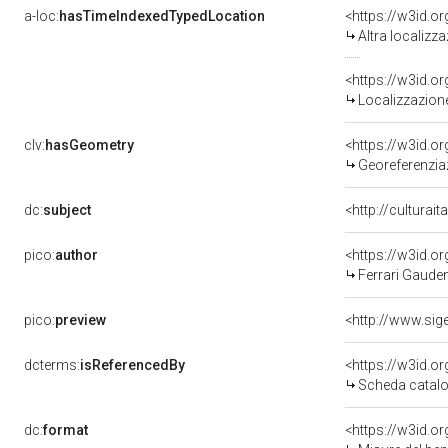
a-loc:
hasTimeIndexedTypedLocation
<https://w3id.o
Altra localizz
<https://w3id.
Localizzazione
clv:
hasGeometry
<https://w3id.
Georeferenziaz
dc:
subject
<http://culturai
pico:
author
<https://w3id.
Ferrari Gaude
pico:
preview
dcterms:
isReferencedBy
<https://w3id.
Scheda catalo
dc:
format
<https://w3id.