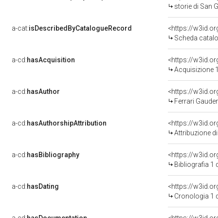
storie di San G
a-cat:
isDescribedByCatalogueRecord
<https://w3id.
Scheda catalo
a-cd:
hasAcquisition
<https://w3id.o
Acquisizione 1
a-cd:
hasAuthor
<https://w3id.
Ferrari Gaude
a-cd:
hasAuthorshipAttribution
<https://w3id.o
Attribuzione d
a-cd:
hasBibliography
<https://w3id.o
Bibliografia 1
a-cd:
hasDating
<https://w3id.o
Cronologia 1 