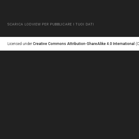
SCARICA LODVIEW PER PUBBLICARE I TUOI DATI
Licensed under
Creative Commons Attribution-ShareAlike 4.0 International
(C