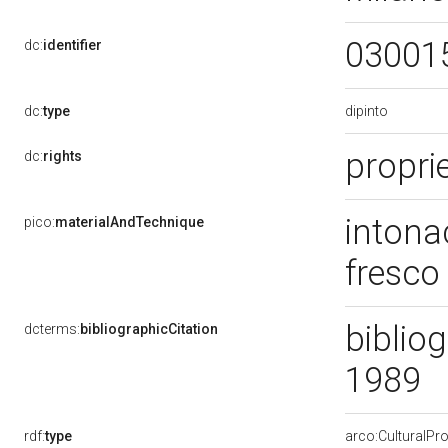
03001
dc:
identifier
dipinto
dc:
type
propri
dc:
rights
intona
pico:
materialAndTechnique
fresco
bibliog
dcterms:
bibliographicCitation
1989
rdf:
type
arco:CulturalP