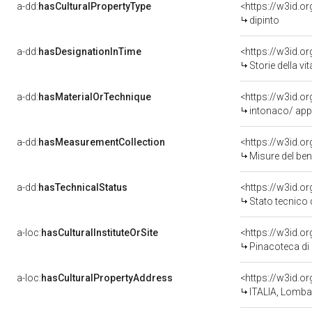
a-dd:
hasCulturalPropertyType
<https://w3id.
dipinto
a-dd:
hasDesignationInTime
Storie della vi
a-dd:
hasMaterialOrTechnique
intonaco/ appl
a-dd:
hasMeasurementCollection
<https://w3id.
Misure del be
a-dd:
hasTechnicalStatus
<https://w3id.o
Stato tecnico
a-loc:
hasCulturalInstituteOrSite
<https://w3id.o
Pinacoteca di
a-loc:
hasCulturalPropertyAddress
<https://w3id.
ITALIA, Lombar