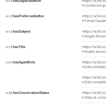
a-cd:
hasLegalSituation
<https://w3id.o
Condizione giu
a-cd:
hasPreferredAuthor
<https://w3id.
Ferrari Gaude
a-cd:
hasSubject
<https://w3id.
Angelo Annun
a-cd:
hasTitle
<https://w3id.o
Angelo annun
core:
hasAgentRole
<https://w3id.
Ente schedatore del bene 03
<https://w3id.o
Ente competente per t
a-dd:
hasConservationStatus
<https://w3id.o
Stato di cons