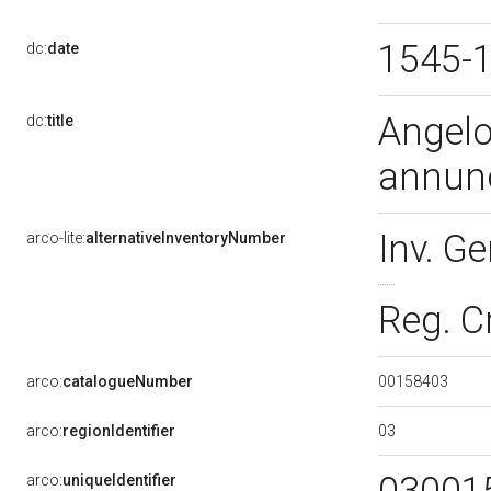
1545-
dc:
date
Angelo
dc:
title
annunc
Inv. G
arco-lite:
alternativeInventoryNumber
Reg. C
00158403
arco:
catalogueNumber
03
arco:
regionIdentifier
arco:
uniqueIdentifier