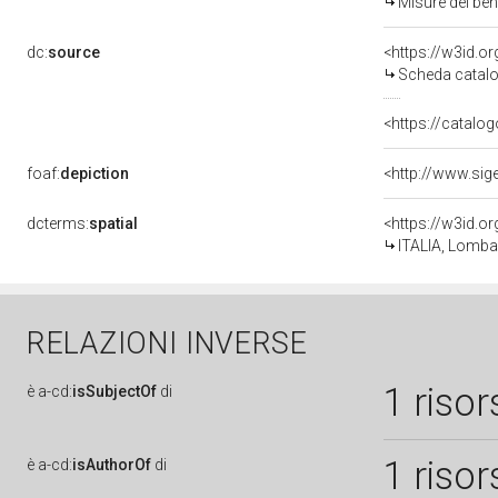
Misure del be
dc:
source
<https://w3id.
Scheda catalo
<https://catalog
foaf:
depiction
dcterms:
spatial
<https://w3id.
ITALIA, Lombar
RELAZIONI INVERSE
1 risor
è
a-cd:
isSubjectOf
di
1 risor
è
a-cd:
isAuthorOf
di