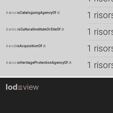
1 risor
è
arco:
isCataloguingAgencyOf
di
1 risor
è
a-loc:
isCulturalInstituteOrSiteOf
di
1 risor
è
a-cd:
isAcquisitionOf
di
1 risor
è
arco:
isHeritageProtectionAgencyOf
di