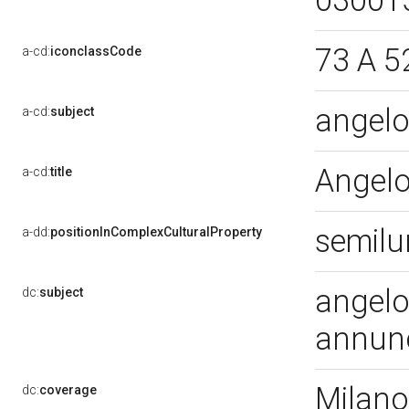
03001
73 A 5
a-cd:
iconclassCode
angel
a-cd:
subject
Angel
a-cd:
title
semilun
a-dd:
positionInComplexCulturalProperty
angelo
dc:
subject
annun
Milano
dc:
coverage