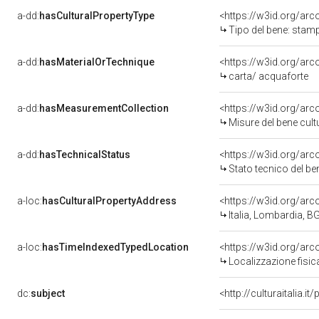
a-dd:
hasCulturalPropertyType
<https://w3id.org/a
Tipo del bene: stam
a-dd:
hasMaterialOrTechnique
<https://w3id.org/arc
carta/ acquaforte
a-dd:
hasMeasurementCollection
<https://w3id.org/ar
Misure del bene cul
a-dd:
hasTechnicalStatus
<https://w3id.org/ar
Stato tecnico del b
a-loc:
hasCulturalPropertyAddress
<https://w3id.org/a
Italia, Lombardia, B
a-loc:
hasTimeIndexedTypedLocation
<https://w3id.org/ar
Localizzazione fisic
dc:
subject
<http://culturaitalia.