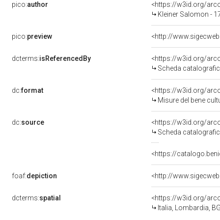
pico:
author
<https://w3id.org/a
Kleiner Salomon - 
pico:
preview
<http://www.sigecweb
dcterms:
isReferencedBy
<https://w3id.org/a
Scheda catalografi
dc:
format
<https://w3id.org/ar
Misure del bene cul
dc:
source
<https://w3id.org/a
Scheda catalografi
<https://catalogo.beni
foaf:
depiction
<http://www.sigecweb
dcterms:
spatial
<https://w3id.org/a
Italia, Lombardia, B