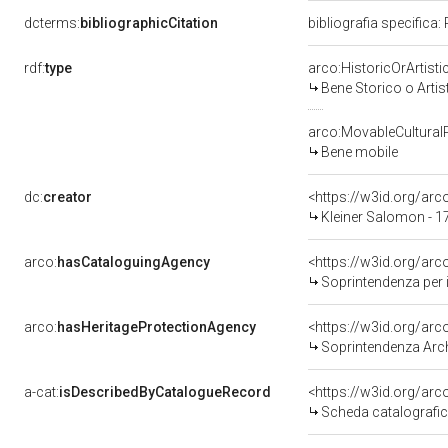
dcterms:
bibliographicCitation
bibliografia specifica: 
rdf:
type
arco:HistoricOrArtisti
Bene Storico o Artis
arco:MovableCultural
Bene mobile
dc:
creator
<https://w3id.org/a
Kleiner Salomon - 
arco:
hasCataloguingAgency
<https://w3id.org/a
Soprintendenza per 
arco:
hasHeritageProtectionAgency
<https://w3id.org/a
Soprintendenza Arche
a-cat:
isDescribedByCatalogueRecord
<https://w3id.org/a
Scheda catalografi