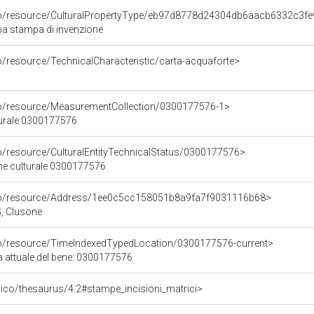
rco/resource/CulturalPropertyType/eb97d8778d24304db6aacb6332c3f
pa stampa di invenzione
o/resource/TechnicalCharacteristic/carta-acquaforte>
co/resource/MeasurementCollection/0300177576-1>
turale 0300177576
co/resource/CulturalEntityTechnicalStatus/0300177576>
ene culturale 0300177576
rco/resource/Address/1ee0c5cc158051b8a9fa7f9031116b68>
G, Clusone
co/resource/TimeIndexedTypedLocation/0300177576-current>
a attuale del bene: 0300177576
it/pico/thesaurus/4.2#stampe_incisioni_matrici>