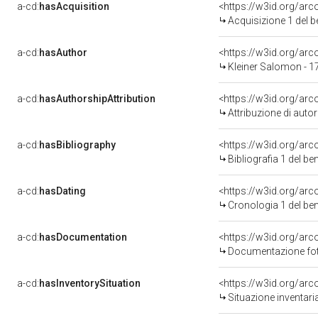
a-cd:
hasAcquisition
<https://w3id.org/ar
Acquisizione 1 del 
a-cd:
hasAuthor
<https://w3id.org/a
Kleiner Salomon - 
a-cd:
hasAuthorshipAttribution
<https://w3id.org/ar
Attribuzione di aut
a-cd:
hasBibliography
<https://w3id.org/ar
Bibliografia 1 del b
a-cd:
hasDating
<https://w3id.org/ar
Cronologia 1 del b
a-cd:
hasDocumentation
<https://w3id.org/a
Documentazione foto
a-cd:
hasInventorySituation
<https://w3id.org/ar
Situazione inventar