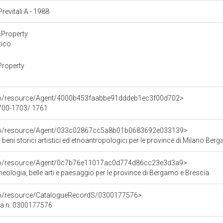
Previtali A - 1988
cProperty
tico
Property
rco/resource/Agent/4000b453faabbe91dddeb1ec3f00d702>
1700-1703/ 1761
rco/resource/Agent/033c02867cc5a8b01b0683692e033139>
i beni storici artistici ed etnoantropologici per le province di Milano
rco/resource/Agent/0c7b76e11017ac0d774d86cc23e3d3a9>
ologia, belle arti e paesaggio per le province di Bergamo e Brescia
rco/resource/CatalogueRecordS/0300177576>
ca n: 0300177576