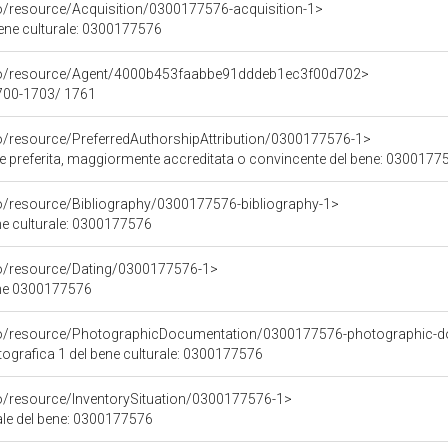
co/resource/Acquisition/0300177576-acquisition-1>
bene culturale: 0300177576
rco/resource/Agent/4000b453faabbe91dddeb1ec3f00d702>
1700-1703/ 1761
co/resource/PreferredAuthorshipAttribution/0300177576-1>
ore preferita, maggiormente accreditata o convincente del bene: 0300177
co/resource/Bibliography/0300177576-bibliography-1>
ene culturale: 0300177576
co/resource/Dating/0300177576-1>
ene 0300177576
rco/resource/PhotographicDocumentation/0300177576-photographic-d
grafica 1 del bene culturale: 0300177576
co/resource/InventorySituation/0300177576-1>
iale del bene: 0300177576