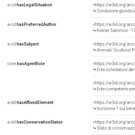
a-cd:
hasLegalSituation
<https://w3id.org/arco
Condizione giuridica
a-cd:
hasPreferredAuthor
<https://w3id.org/a
Kleiner Salomon - 
a-cd:
hasSubject
<https://w3id.org/a
Animali/ Sculture/ P
core:
hasAgentRole
<https://w3id.org/ar
Ente schedatore del be
<https://w3id.org/ar
Ente competente per 
a-dd:
hasAffixedElement
<https://w3id.org/arc
Iscrizione 1 sul be
a-dd:
hasConservationStatus
<https://w3id.org/ar
Stato di conservazi