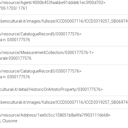
rco/resource/Agent/4000b453faabbe91dddeb1ec3f00d702>
1700-1703/ 1761
.beniculturali.it/images/fullsize/ICCD50007116/ICCD3319257_SB06974
rco/resource/CatalogueRecordS/0300177576>
ca n: 0300177576
co/resource/MeasurementCollection/0300177576-1>
turale 0300177576
rco/resource/CatalogueRecordS/0300177576>
ca n: 0300177576
culturali.it/detail/HistoricOrArtisticProperty/0300177576>
.beniculturali.it/images/fullsize/ICCD50007116/ICCD3319257_SB06974
rco/resource/Address/1ee0c5cc158051b8a9fa7f9031116b68>
G, Clusone