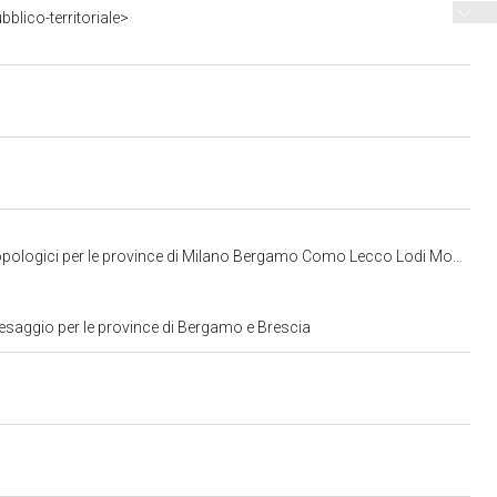
blico-territoriale>
r le province di Milano Bergamo Como Lecco Lodi Monza Pavia Sondrio Varese
aesaggio per le province di Bergamo e Brescia