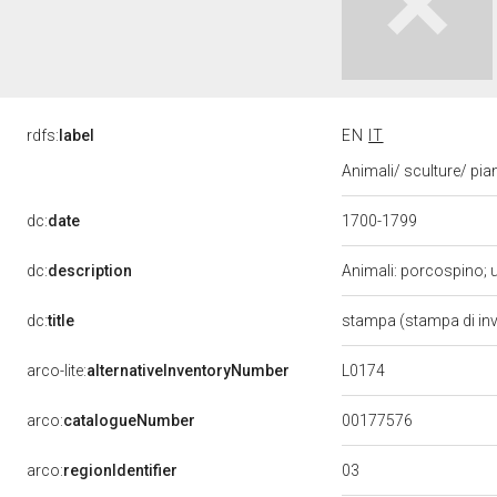
rdfs:
label
EN
IT
Animali/ sculture/ pia
dc:
date
1700-1799
dc:
description
Animali: porcospino; uc
dc:
title
stampa (stampa di in
L0174
arco-lite:
alternativeInventoryNumber
00177576
arco:
catalogueNumber
03
arco:
regionIdentifier