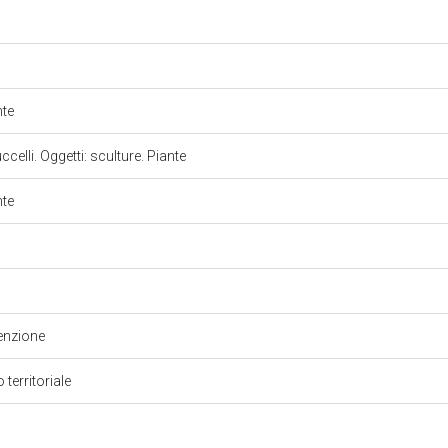
nte
celli. Oggetti: sculture. Piante
nte
enzione
 territoriale