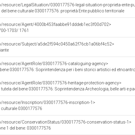
/resource/LegalSituation/0300177576-legal-situation-proprieta-ente-pub
 del bene culturale 0300177576: proprietà Ente pubblico territoriale
rco/resource/Agent/4000b453faabbe91dddeb1ec3f00d702>
1700-1703/ 1761
rco/resource/Subject/a5de2f594c0450a62f76cb1a06bf4c52>
iante
co/resource/AgentRole/0300177576-cataloguing-agency>
ne 0300177576: Soprintendenza per i beni storici artistici ed etnoantropologici pe
co/resource/AgentRole/0300177576-heritage-protection-agency>
tutela del bene 0300177576: Soprintendenza Archeologia, belle arti e p
o/resource/Inscription/0300177576-inscription-1>
ne culturale 0300177576
co/resource/ConservationStatus/0300177576-conservation-status-1>
one 1 del bene: 0300177576