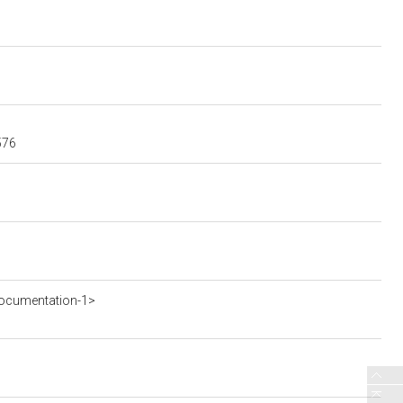
576
ocumentation-1>