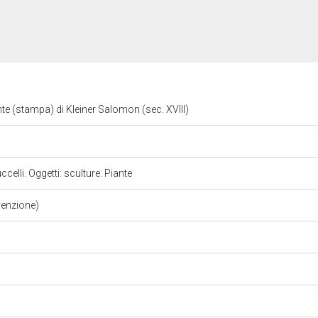
nte (stampa) di Kleiner Salomon (sec. XVIII)
celli. Oggetti: sculture. Piante
venzione)