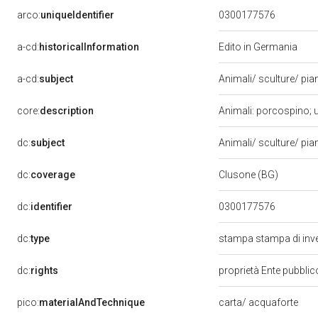
arco:
uniqueIdentifier
0300177576
a-cd:
historicalInformation
Edito in Germania
a-cd:
subject
Animali/ sculture/ pia
core:
description
Animali: porcospino; uc
dc:
subject
Animali/ sculture/ pia
dc:
coverage
Clusone (BG)
dc:
identifier
0300177576
dc:
type
stampa stampa di inv
dc:
rights
proprietà Ente pubblico
pico:
materialAndTechnique
carta/ acquaforte