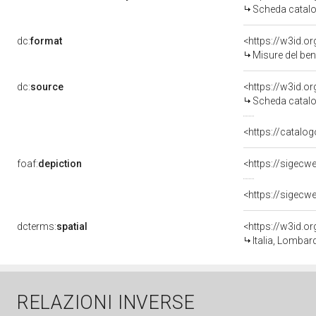
Scheda catalo
dc:
format
<https://w3id.
Misure del be
dc:
source
<https://w3id.
Scheda catalo
<https://catalog
foaf:
depiction
<https://sigecw
<https://sigecw
dcterms:
spatial
<https://w3id.
Italia, Lombar
RELAZIONI INVERSE