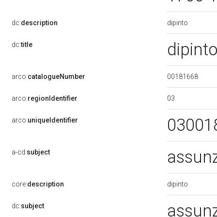
dipinto
dc:
description
dipint
dc:
title
00181668
arco:
catalogueNumber
03
arco:
regionIdentifier
03001
arco:
uniqueIdentifier
assun
a-cd:
subject
dipinto
core:
description
assun
dc:
subject