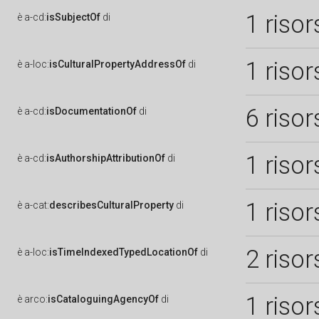
1 risor
è
a-cd:
isSubjectOf
di
1 risor
è
a-loc:
isCulturalPropertyAddressOf
di
6 risor
è
a-cd:
isDocumentationOf
di
1 risor
è
a-cd:
isAuthorshipAttributionOf
di
1 risor
è
a-cat:
describesCulturalProperty
di
2 risor
è
a-loc:
isTimeIndexedTypedLocationOf
di
1 risor
è
arco:
isCataloguingAgencyOf
di