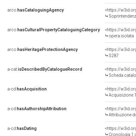
arco:
hasCataloguingAgency
<https://w3id.
Soprintendenza per i 
arco:
hasCulturalPropertyCataloguingCategory
<https://w3id.o
opera isolata
arco:
hasHeritageProtectionAgency
<https://w3id.
S287
a-cat:
isDescribedByCatalogueRecord
<https://w3id.
Scheda catalo
a-cd:
hasAcquisition
<https://w3id.o
Acquisizione 1
a-cd:
hasAuthorshipAttribution
Attribuzione d
a-cd:
hasDating
<https://w3id.
Cronologia 1 