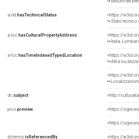
Misure del be
a-dd:
hasTechnicalStatus
<https://w3id.o
Stato tecnico
a-loc:
hasCulturalPropertyAddress
<https://w3id.
Italia, Lombar
a-loc:
hasTimeIndexedTypedLocation
<https://w3id.o
Altra localizz
<https://w3id.
Localizzazione
dc:
subject
<http://culturai
pico:
preview
<https://sigecw
<https://sigecw
dcterms:
isReferencedBy
<https://w3id.