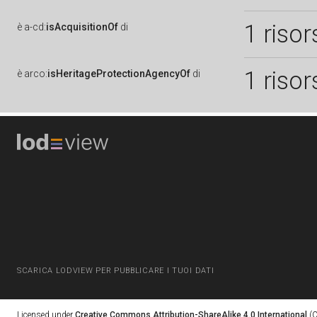
1 risor
è
a-cd:
isAcquisitionOf
di
1 risor
è
arco:
isHeritageProtectionAgencyOf
di
SCARICA LODVIEW PER PUBBLICARE I TUOI DATI
Licensed under
Creative Commons Attribution-ShareAlike 4.0 International
(C