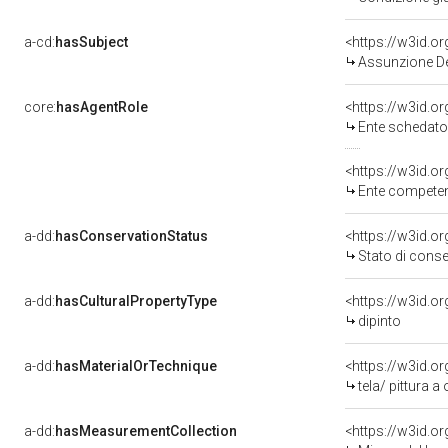
a-cd:
hasSubject
<https://w3id.
Assunzione D
core:
hasAgentRole
<https://w3id.
Ente schedatore del bene 03
<https://w3id.o
Ente competente per 
a-dd:
hasConservationStatus
<https://w3id.o
Stato di cons
a-dd:
hasCulturalPropertyType
<https://w3id.
dipinto
a-dd:
hasMaterialOrTechnique
<https://w3id.or
tela/ pittura a 
a-dd:
hasMeasurementCollection
<https://w3id.