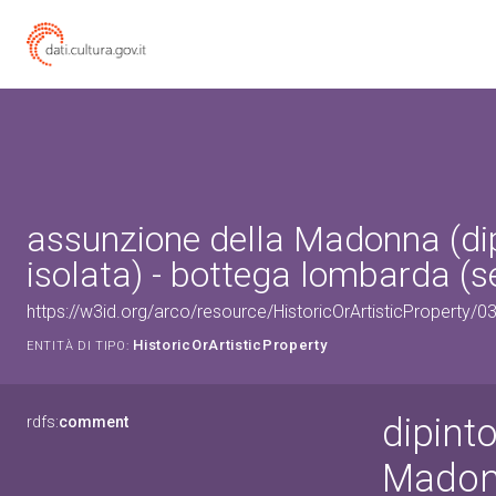
assunzione della Madonna (dip
isolata) - bottega lombarda (se
https://w3id.org/arco/resource/HistoricOrArtisticProperty/
HistoricOrArtisticProperty
ENTITÀ DI TIPO:
dipint
rdfs:
comment
Mado