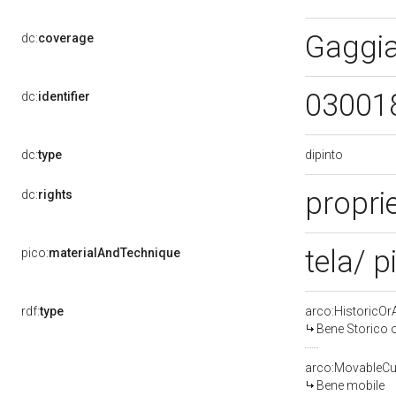
Gaggi
dc:
coverage
03001
dc:
identifier
dipinto
dc:
type
proprie
dc:
rights
tela/ p
pico:
materialAndTechnique
rdf:
type
arco:HistoricOrA
Bene Storico o
arco:MovableCul
Bene mobile