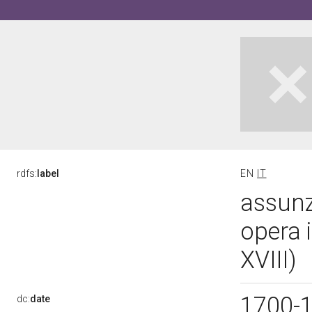
rdfs:
label
EN
IT
assunz
opera 
XVIII)
1700-
dc:
date