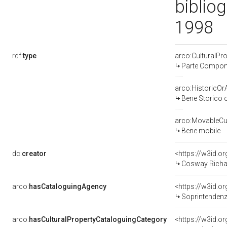
bibliog
1998
rdf:
type
arco:CulturalP
Parte Compone
arco:HistoricOrA
Bene Storico o
arco:MovableCul
Bene mobile
dc:
creator
<https://w3id.
Cosway Richa
arco:
hasCataloguingAgency
<https://w3id.
Soprintendenza per i 
arco:
hasCulturalPropertyCataloguingCategory
<https://w3id.o