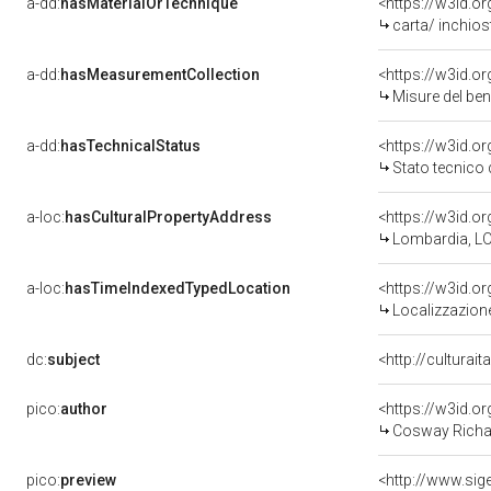
a-dd:
hasMaterialOrTechnique
<https://w3id.o
carta/ inchios
a-dd:
hasMeasurementCollection
<https://w3id.
Misure del be
a-dd:
hasTechnicalStatus
<https://w3id.o
Stato tecnico
a-loc:
hasCulturalPropertyAddress
<https://w3id.
Lombardia, LO
a-loc:
hasTimeIndexedTypedLocation
<https://w3id.
Localizzazione
dc:
subject
<http://culturai
pico:
author
<https://w3id.
Cosway Richa
pico:
preview