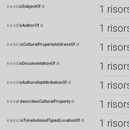
1 risor
è
a-cd:
isSubjectOf
di
1 risor
è
a-cd:
isAuthorOf
di
1 risor
è
a-loc:
isCulturalPropertyAddressOf
di
1 risor
è
a-cd:
isDocumentationOf
di
1 risor
è
a-cd:
isAuthorshipAttributionOf
di
1 risor
è
a-cat:
describesCulturalProperty
di
1 risor
è
a-loc:
isTimeIndexedTypedLocationOf
di