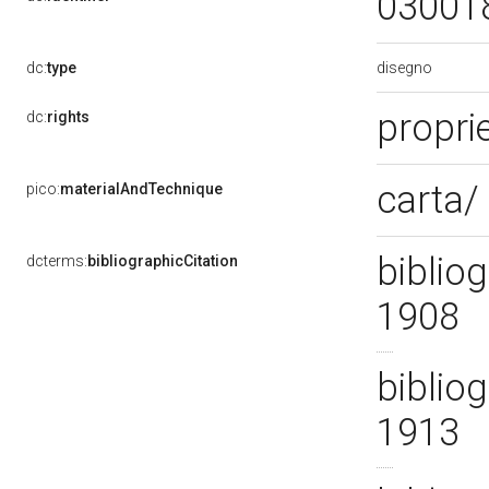
03001
disegno
dc:
type
propri
dc:
rights
carta/
pico:
materialAndTechnique
bibliog
dcterms:
bibliographicCitation
1908
bibliog
1913