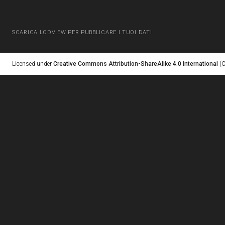
SCARICA LODVIEW PER PUBBLICARE I TUOI DATI
Licensed under
Creative Commons Attribution-ShareAlike 4.0 International
(C