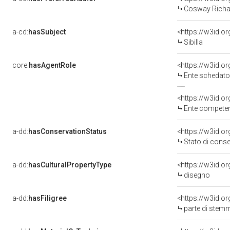
Cosway Richa
a-cd:
hasSubject
<https://w3id.
Sibilla
core:
hasAgentRole
<https://w3id.
Ente schedatore del bene 03
<https://w3id.o
Ente competente per tu
a-dd:
hasConservationStatus
<https://w3id.o
Stato di cons
a-dd:
hasCulturalPropertyType
<https://w3id.
disegno
a-dd:
hasFiligree
<https://w3id.o
parte di stem