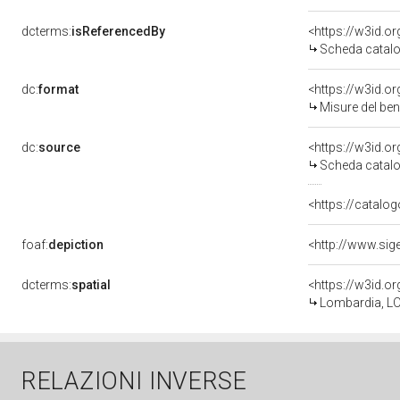
dcterms:
isReferencedBy
<https://w3id.
Scheda catalo
dc:
format
<https://w3id.
Misure del be
dc:
source
<https://w3id.
Scheda catalo
<https://catalog
foaf:
depiction
dcterms:
spatial
<https://w3id.
Lombardia, LO
RELAZIONI INVERSE