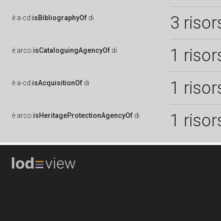
3 risor
è
a-cd:
isBibliographyOf
di
1 risor
è
arco:
isCataloguingAgencyOf
di
1 risor
è
a-cd:
isAcquisitionOf
di
1 risor
è
arco:
isHeritageProtectionAgencyOf
di