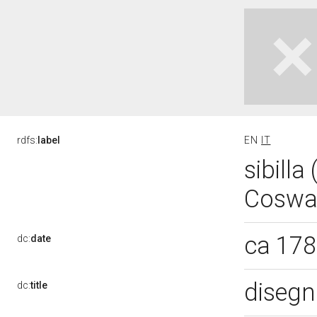
rdfs:
label
EN
IT
sibilla
Cosway
ca 17
dc:
date
disegn
dc:
title