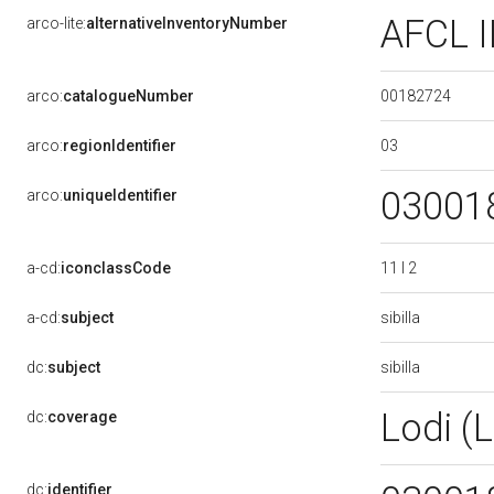
AFCL I
arco-lite:
alternativeInventoryNumber
00182724
arco:
catalogueNumber
03
arco:
regionIdentifier
03001
arco:
uniqueIdentifier
11 I 2
a-cd:
iconclassCode
sibilla
a-cd:
subject
sibilla
dc:
subject
Lodi (
dc:
coverage
dc:
identifier