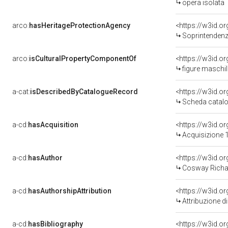
opera isolata
arco:
hasHeritageProtectionAgency
<https://w3id.
Soprintendenza
arco:
isCulturalPropertyComponentOf
<https://w3id.o
figure maschili
a-cat:
isDescribedByCatalogueRecord
<https://w3id.
Scheda catalo
a-cd:
hasAcquisition
<https://w3id.o
Acquisizione 1
a-cd:
hasAuthor
<https://w3id.
Cosway Richa
a-cd:
hasAuthorshipAttribution
<https://w3id.o
Attribuzione d
a-cd:
hasBibliography
<https://w3id.o