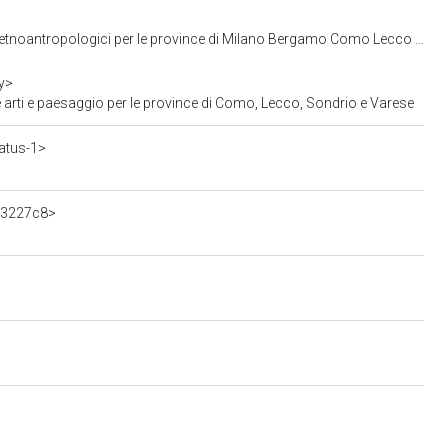
ci per le province di Milano Bergamo Como Lecco Lodi Monza Pavia Sondrio Varese
y>
arti e paesaggio per le province di Como, Lecco, Sondrio e Varese
atus-1>
13227c8>