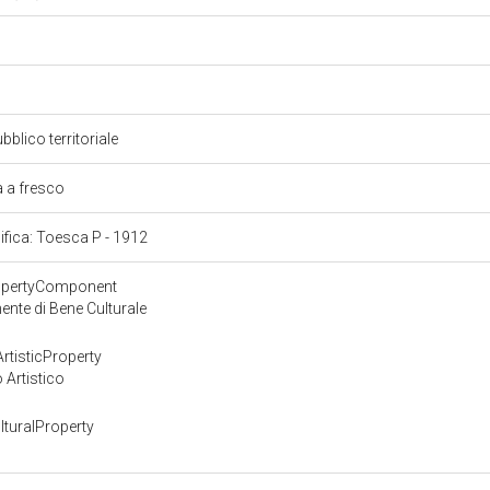
2
bblico territoriale
a a fresco
cifica: Toesca P - 1912
ropertyComponent
nte di Bene Culturale
rtisticProperty
 Artistico
turalProperty