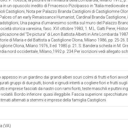
893. P. Toesca, la pittura e la miniatura della Lombardia, Milano 1912, p.
a in un opuscolo inedito di Frnacesco Pizolpasso in "Italia medioevale e 
oli Castiglioni, Nota per Palazzo Branda Castiglioni di Castigliomne Olo
e Palces of an early Renaissance Humanist, Cardinal Branda Castiglione,
adstiglioni, Una pagina d'umanesimo scritta sul muro del Palazzo Branda
società storica varesina, fasc. XVI ottobre 1983, 1. M.L. Gatti Perer, Histori
licazione del "De pictura" di Leon Battista Alberti in Arte Lombarda 1987/
torie di Maria e del Battista a Castiglione Olona, Milano 1986, pp. 25-26. 
glione Olona, Milano 1976, II ed. 1985 p. 21. S. Bandera scheda in M. Greg
ia nord occidentale, Milano,1992 p. 234.Per iscrizioni vedi allegato s
ppesso in un giardino dai grandi alberi scuri colmi di frutti e fiori avvo
ati gruppi di due putti, biondi e ignudi intenti a cogliere fiori e frutti sugl
tti e imprese fasciati da nastri con rami fioriti, teste maschili e puttini in
 e volatili. Bordo inferiore: quasi illeggibile. Fascia superiore: specchiatur
, ritmati alternati a stemmi e imprese della famiglia Castiglioni
na (VA)