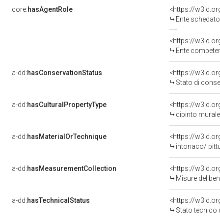
core:
hasAgentRole
<https://w3id.
Ente schedatore d
<https://w3id.o
Ente competent
a-dd:
hasConservationStatus
<https://w3id.o
Stato di cons
a-dd:
hasCulturalPropertyType
<https://w3id.
dipinto murale
a-dd:
hasMaterialOrTechnique
<https://w3id.o
intonaco/ pitt
a-dd:
hasMeasurementCollection
<https://w3id.
Misure del be
a-dd:
hasTechnicalStatus
<https://w3id.o
Stato tecnico