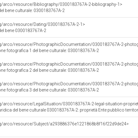
rg/arco/resource/Bibliography/0300183767A-2-bibliography-1>
 del bene culturale: 0300183767A-2
org/arco/resource/Dating/0300183767A-2-1>
del bene 0300183767A-2
org/arco/resource/PhotographicDocumentation/0300183767A-2-photo
e fotografica 1 del bene culturale: 0300183767A-2
org/arco/resource/PhotographicDocumentation/0300183767A-2-photo
e fotografica 2 del bene culturale: 0300183767A-2
org/arco/resource/PhotographicDocumentation/0300183767A-2-photo
e fotografica 3 del bene culturale: 0300183767A-2
g/arco/resource/LegalSituation/0300183767A-2-legal-situation-proprieta
ridica del bene culturale 0300183767A-2: proprietà Ente pubblico territor
org/arco/resource/Subject/a293886376e1221868b8f16f22d9de24>