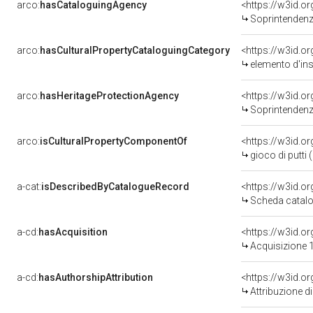
arco:
hasCataloguingAgency
<https://w3id.
Soprintendenza
arco:
hasCulturalPropertyCataloguingCategory
<https://w3id.o
elemento d'in
arco:
hasHeritageProtectionAgency
<https://w3id.
Soprintendenza
arco:
isCulturalPropertyComponentOf
<https://w3id.o
gioco di putti
a-cat:
isDescribedByCatalogueRecord
<https://w3id.
Scheda catalo
a-cd:
hasAcquisition
<https://w3id.o
Acquisizione 
a-cd:
hasAuthorshipAttribution
<https://w3id.o
Attribuzione d