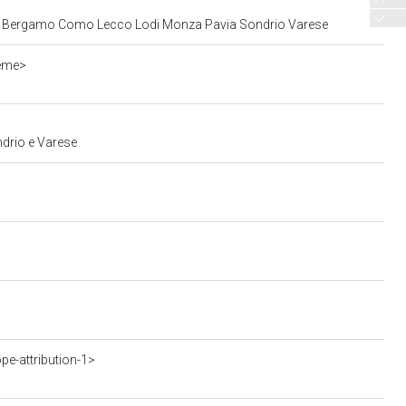
Milano Bergamo Como Lecco Lodi Monza Pavia Sondrio Varese
ieme>
ndrio e Varese
pe-attribution-1>