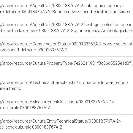
org/arco/resource/AgentRole/0300183767A-2-cataloguing-agency>
el bene 0300183767A-2: Soprintendenza per i beni storici artistici ed etnoantropologi
rg/arco/resource/AgentRole/0300183767A-2-heritage-protection-agenc
e per tutela del bene 0300183767A-2: Soprintendenza Archeologia belle 
rg/arco/resource/ConservationStatus/0300183767A-2-conservation-st
ervazione 1 del bene: 0300183767A-2
org/arco/resource/CulturalPropertyType/7e262a1901f3c06d5525e1d0f
rg/arco/resource/TechnicalCharacteristic/intonaco-pittura-a-fresco>
ura a fresco
org/arco/resource/MeasurementCollection/0300183767A-2-1>
ne culturale 0300183767A-2
rg/arco/resource/CulturalEntityTechnicalStatus/0300183767A-2>
 del bene culturale 0300183767A-2