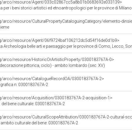
org/arco/resource/Agent/033c02867cc5a8b01b0683692e033139>
 per i beni storici artistici ed etnoantropologici per le province di 
rg/arco/resource/CulturalPropertyCataloguingCategory/elemento-dins
sieme
org/arco/resource/Agent/06f9724baf106212dc5d54f16de0d1b9>
 Archeologia belle arti e paesaggio per le province di Como, Lecco, So
rg/arco/resource/HistoricOrArtisticProperty/0300183767A-0>
 (decorazione pittorica, ciclo) - ambito lombardo (sec. XV)
org/arco/resource/CatalogueRecordOA/0300183767A-2>
grafica n: 0300183767A-2
rg/arco/resource/Acquisition/0300183767A-2-acquisition-1>
1 del bene culturale: 0300183767A-2
rg/arco/resource/CulturalScopeAttribution/0300183767A-2-cultural-sco
i ambito culturale del bene: 0300183767A-2