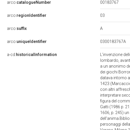
00183767
arco:
catalogueNumber
03
arco:
regionIdentifier
A
arco:
suffix
arco:
uniqueIdentifier
0300183767A
a-cd:
historicalInformation
L'invenzione dell
lombardo, avanti
a un anonimo de
dei giochi Borrom
datava intorno a
1423 (Marcacciol
con altri affres
interpretare seco
figura del commi
Gatti (1986 p. 2
1606, p. 245) un
dell'anima.Bibli
personaggi della