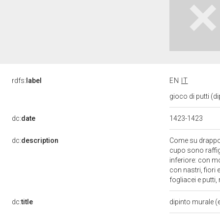
rdfs:
label
EN
IT
gioco di putti (
dc:
date
1423-1423
dc:
description
Come su drappo a
cupo sono raffigur
inferiore: con mo
con nastri, fiori
fogliacei e putti
dc:
title
dipinto murale 