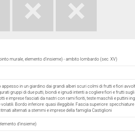
dipinto murale, elemento d'insieme) - ambito lombardo (sec. XV)
ppesso in un giardino dai grandi alberi scuri colmi di frutti e fiori avvo
ati gruppi di due putti, biondi e ignudi intenti a cogliere fiori e frutti sugl
tti e imprese fasciati da nastri con rami fioriti, teste maschili e puttini in
 e volatili. Bordo inferiore: quasi illeggibile. Fascia superiore: specchiatur
, ritmati alternati a stemmi e imprese della famiglia Castiglioni
(elemento d'insieme)