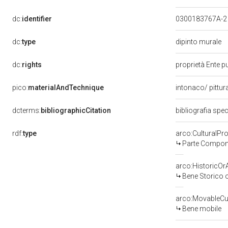
dc:
identifier
0300183767A-
dc:
type
dipinto murale
dc:
rights
proprietà Ente pu
pico:
materialAndTechnique
intonaco/ pittur
dcterms:
bibliographicCitation
bibliografia spe
rdf:
type
arco:CulturalP
Parte Compone
arco:HistoricOrA
Bene Storico o
arco:MovableCul
Bene mobile