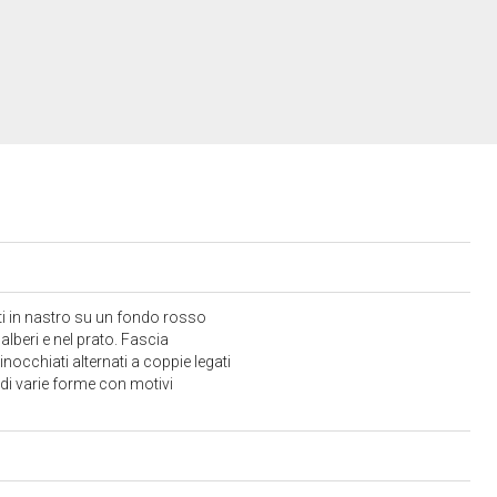
lti in nastro su un fondo rosso
i alberi e nel prato. Fascia
ginocchiati alternati a coppie legati
e di varie forme con motivi