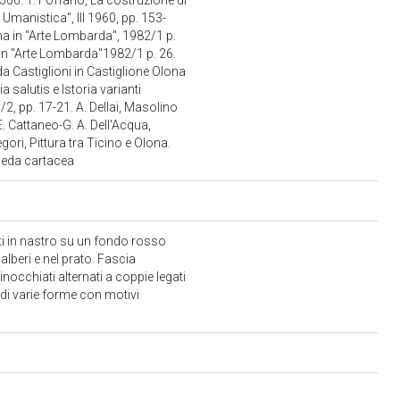
 506. T. Foffano, La costruzione di
Umanistica", III 1960, pp. 153-
na in "Arte Lombarda", 1982/1 p.
 in "Arte Lombarda"1982/1 p. 26.
 Castiglioni in Castiglione Olona
a salutis e Istoria varianti
2, pp. 17-21. A. Dellai, Masolino
E. Cattaneo-G. A. Dell'Acqua,
ori, Pittura tra Ticino e Olona.
cheda cartacea
lti in nastro su un fondo rosso
i alberi e nel prato. Fascia
ginocchiati alternati a coppie legati
e di varie forme con motivi