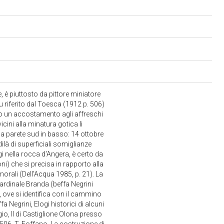
, è piuttosto da pittore miniatore
riferito dal Toesca (1912 p. 506)
o un accostamento agli affreschi
cini alla minatura gotica li
la parete sud in basso: 14 ottobre
ilà di superficiali somiglianze
 nella rocca d'Angera, è certo da
ni) che si precisa in rapporto alla
orali (Dell'Acqua 1985, p. 21). La
Cardinale Branda (beffa Negrini
, ove si identifica con il cammino
Negrini, Elogi historici di alcuni
o, Il di Castiglione Olona presso