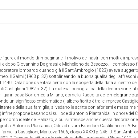
e figure e il mondo di impaginarle, il motivo dei nastri con motti e imprese
 e dopo Giovannino De grassi e Micheliono da Besozzo. Il complesso fu 
coratore lombardo quando già il Sant'Ambrogio (1823) aveva suggerit
eo. Il Salmi (1963 p. 32) sottolineando la buona qualità degli affreschi vi
l 1440. Datazione diventata certa con la scoperta della data al centro del
i Castiglioni 1982 p. 32). La materia iconografica della decorazione, al d
chi già in casa Borromeo a Milano, come la Raccolta delle melograne oggi
ndo un significato emblematico (l'albero fiorito è tra le imprese Castiglio
ttente e della sua famiglia, si vedano le scritte con aforismi e massime m
1) infine propone basandosi sull'ode di antonio Plantanida, in onore del 
 percorso ideale del Palazzo, a cui si riferisce anche questa decorazione
ografia: Antonius Plantanida, Ode ad divum Brandam Castilioneum. A. Beffa 
 famiglia Castiglioni, Mantova 1606, elogio XXXXI p. 245. D. Sant'Ambrogi