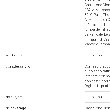
Varese, Milano 1
Castiglione Olon
187. A. Marcacci
32. C. Pulin, Th
A. Marcaccioli C
in "Rivista della 
lombarde nell'app
da Panicale, Le s
Immagini di Casti
Varese e Lombard
a-cd:
subject
gioco di putti
core:
description
Come su drappo a
cupo sono raffigur
inferiore: con mo
con nastri, fiori
fogliacei e putti
dc:
subject
gioco di putti
dc:
coverage
Castiglione Olo