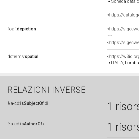
Scheda catalo
<https://catalog
foaf:
depiction
<https://sigecw
<https://sigecw
dcterms:
spatial
<https://w3id.
ITALIA, Lombar
RELAZIONI INVERSE
1 risor
è
a-cd:
isSubjectOf
di
1 risor
è
a-cd:
isAuthorOf
di