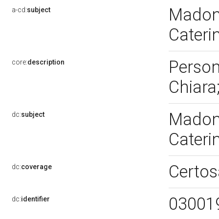
Madonn
a-cd:
subject
Cateri
Person
core:
description
Chiara
Madonn
dc:
subject
Cateri
Certos
dc:
coverage
03001
dc:
identifier