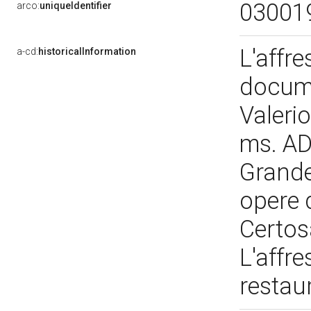
03001
arco:
uniqueIdentifier
L'affr
a-cd:
historicalInformation
docume
Valeri
ms. AD
Grande"
opere 
Certosa
L'affre
restau