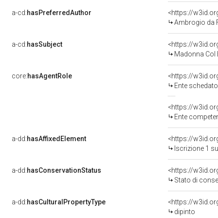
a-cd:
hasPreferredAuthor
<https://w3id.
Ambrogio da 
a-cd:
hasSubject
<https://w3id.
Madonna Col B
core:
hasAgentRole
<https://w3id.
Ente schedatore del bene 03
<https://w3id.o
Ente competente
a-dd:
hasAffixedElement
<https://w3id.o
Iscrizione 1 s
a-dd:
hasConservationStatus
<https://w3id.o
Stato di cons
a-dd:
hasCulturalPropertyType
<https://w3id.
dipinto