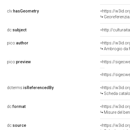
clv:
hasGeometry
<https://w3id.
Georeferenzia
dc:
subject
<http://culturai
pico:
author
<https://w3id.
Ambrogio da 
pico:
preview
<https://sigecw
<https://sigecw
dcterms:
isReferencedBy
<https://w3id.
Scheda catalo
dc:
format
<https://w3id.
Misure del be
dc:
source
<https://w3id.