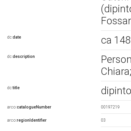
(dipin
Fossan
ca 14
dc:
date
Person
dc:
description
Chiara
dipint
dc:
title
00197219
arco:
catalogueNumber
03
arco:
regionIdentifier