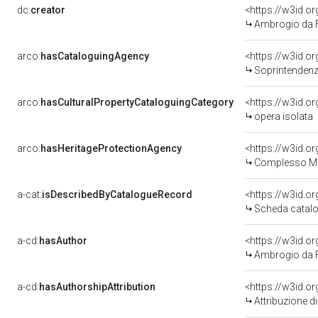
dc:
creator
<https://w3id.
Ambrogio da 
arco:
hasCataloguingAgency
<https://w3id.
Soprintendenza per i 
arco:
hasCulturalPropertyCataloguingCategory
<https://w3id.o
opera isolata
arco:
hasHeritageProtectionAgency
<https://w3id.
Complesso Mon
a-cat:
isDescribedByCatalogueRecord
<https://w3id.
Scheda catalo
a-cd:
hasAuthor
<https://w3id.
Ambrogio da 
a-cd:
hasAuthorshipAttribution
<https://w3id.o
Attribuzione d