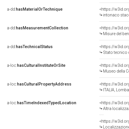
a-dd:
hasMaterialOrTechnique
<https://w3id.o
intonaco stacc
a-dd:
hasMeasurementCollection
<https://w3id.
Misure del be
a-dd:
hasTechnicalStatus
<https://w3id.o
Stato tecnico
a-loc:
hasCulturalInstituteOrSite
<https://w3id.o
Museo della C
a-loc:
hasCulturalPropertyAddress
<https://w3id.
ITALIA, Lombar
a-loc:
hasTimeIndexedTypedLocation
<https://w3id.o
Altra localizz
<https://w3id.
Localizzazione