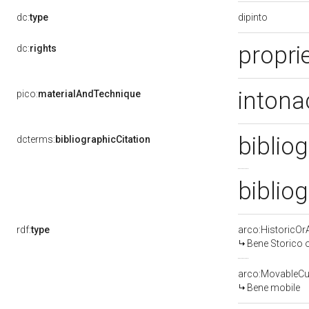
dipinto
dc:
type
propri
dc:
rights
intona
pico:
materialAndTechnique
bibliog
dcterms:
bibliographicCitation
biblio
rdf:
type
arco:HistoricOrA
Bene Storico o
arco:MovableCul
Bene mobile