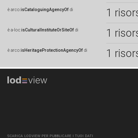
1 risor
è
arco:
isCataloguingAgencyOf
di
1 risor
è
a-loc:
isCulturalInstituteOrSiteOf
di
1 risor
è
arco:
isHeritageProtectionAgencyOf
di
SCARICA LODVIEW PER PUBBLICARE I TUOI DATI