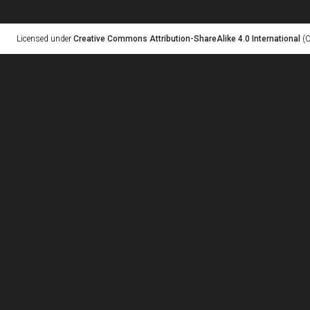
Licensed under
Creative Commons Attribution-ShareAlike 4.0 International
(C