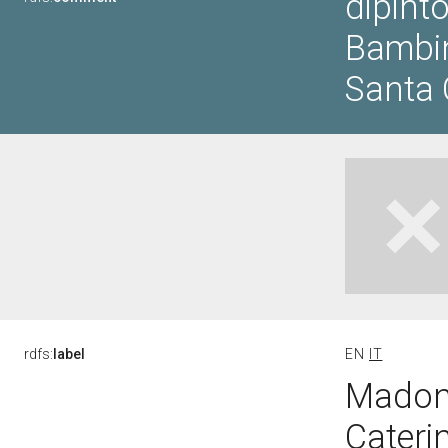
dipint
Bambin
Santa 
rdfs:
label
EN
IT
Madonn
Cateri