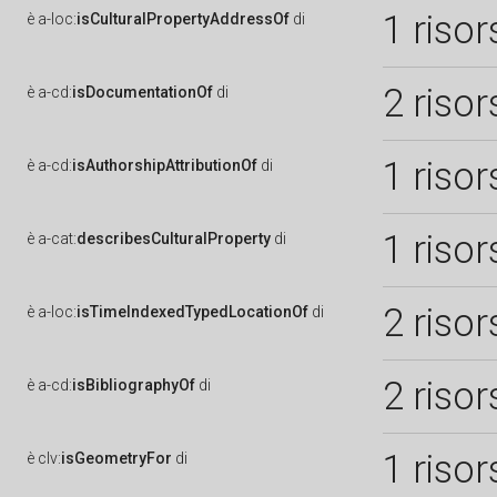
1 risor
è
a-loc:
isCulturalPropertyAddressOf
di
2 risor
è
a-cd:
isDocumentationOf
di
1 risor
è
a-cd:
isAuthorshipAttributionOf
di
1 risor
è
a-cat:
describesCulturalProperty
di
2 risor
è
a-loc:
isTimeIndexedTypedLocationOf
di
2 risor
è
a-cd:
isBibliographyOf
di
1 risor
è
clv:
isGeometryFor
di