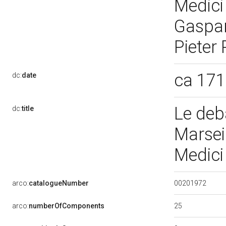
Medici
Gaspar
Pieter 
ca 17
dc:
date
Le deb
dc:
title
Marseil
Medici
00201972
arco:
catalogueNumber
25
arco:
numberOfComponents