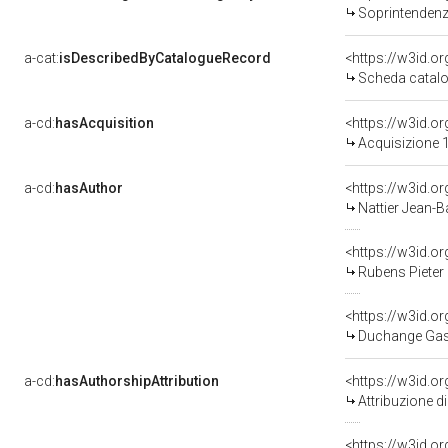
Soprintendenza
a-cat:
isDescribedByCatalogueRecord
<https://w3id.
Scheda catalo
a-cd:
hasAcquisition
<https://w3id.o
Acquisizione 1
a-cd:
hasAuthor
<https://w3id.
Nattier Jean-B
<https://w3id.
Rubens Pieter
<https://w3id.
Duchange Gas
a-cd:
hasAuthorshipAttribution
<https://w3id.o
Attribuzione d
<https://w3id.o