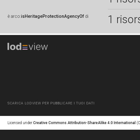
1 risor
è
arco:
isHeritageProtectionAgencyOf
di
SCARICA LODVIEW PER PUBBLICARE I TUOI DATI
Licensed under
Creative Commons Attribution-ShareAlike 4.0 International
(C