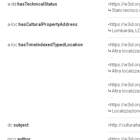
a-dd:
hasTechnicalStatus
<https://w3id.o
Stato tecnico
a-loc:
hasCulturalPropertyAddress
<https://w3id.
Lombardia, LO
a-loc:
hasTimeIndexedTypedLocation
<https://w3id.o
Altra localizz
<https://w3id.o
Altra localizz
<https://w3id.o
Altra localizz
<https://w3id.
Localizzazione
dc:
subject
<http://culturai
pico:
author
<https://w3id.