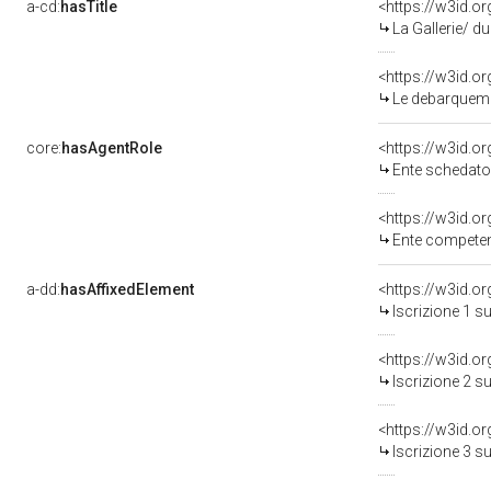
a-cd:
hasTitle
La Gallerie/ du Palais
Le debarquemen
core:
hasAgentRole
<https://w3id.
Ente schedatore del bene 03
<https://w3id.o
Ente competente per t
a-dd:
hasAffixedElement
<https://w3id.o
Iscrizione 1 s
<https://w3id.o
Iscrizione 2 s
<https://w3id.o
Iscrizione 3 s