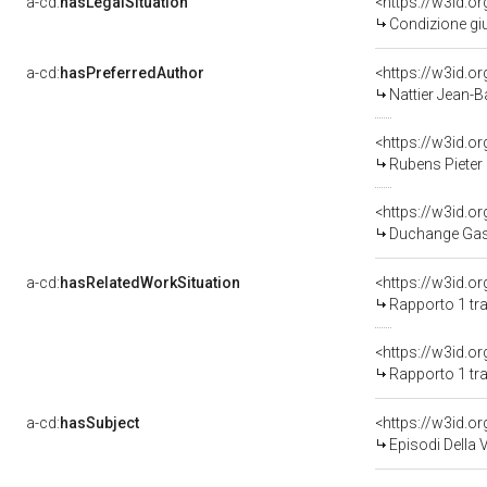
a-cd:
hasLegalSituation
<https://w3id.o
Condizione giu
a-cd:
hasPreferredAuthor
<https://w3id.
Nattier Jean-B
<https://w3id.
Rubens Pieter
<https://w3id.
Duchange Gas
a-cd:
hasRelatedWorkSituation
<https://w3id.o
Rapporto 1 tra
<https://w3id.o
Rapporto 1 tr
a-cd:
hasSubject
<https://w3id.
Episodi Della 