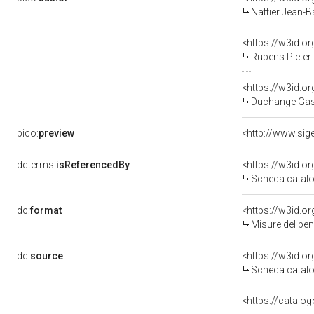
Nattier Jean-B
<https://w3id.
Rubens Pieter
<https://w3id.
Duchange Gas
pico:
preview
dcterms:
isReferencedBy
<https://w3id.
Scheda catalo
dc:
format
<https://w3id.
Misure del be
dc:
source
<https://w3id.
Scheda catalo
<https://catalog