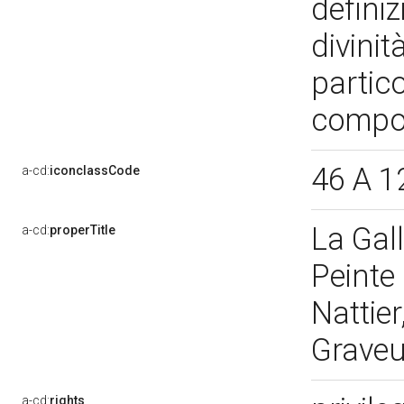
definiz
divinit
partic
compo
46 A 1
a-cd:
iconclassCode
La Gal
a-cd:
properTitle
Peinte
Nattier
Graveu
a-cd:
rights