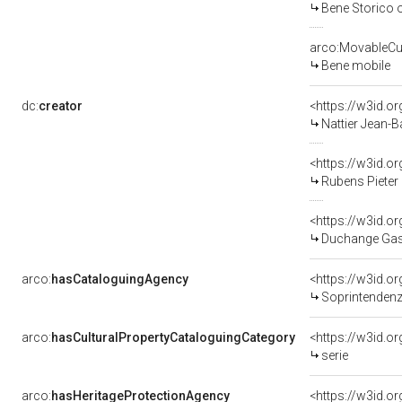
Bene Storico o
arco:MovableCul
Bene mobile
dc:
creator
<https://w3id.
Nattier Jean-B
<https://w3id.
Rubens Pieter
<https://w3id.
Duchange Gas
arco:
hasCataloguingAgency
<https://w3id.
Soprintendenza per i 
arco:
hasCulturalPropertyCataloguingCategory
<https://w3id.o
serie
arco:
hasHeritageProtectionAgency
<https://w3id.