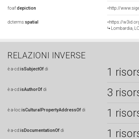
foaf:
depiction
dcterms:
spatial
<https://w3id.
Lombardia, LO
RELAZIONI INVERSE
1 risor
è
a-cd:
isSubjectOf
di
3 risor
è
a-cd:
isAuthorOf
di
1 risor
è
a-loc:
isCulturalPropertyAddressOf
di
1 risor
è
a-cd:
isDocumentationOf
di