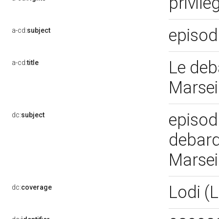
privile
episodi
a-cd:
subject
Le deb
a-cd:
title
Marsei
episodi
dc:
subject
debarq
Marsei
Lodi (
dc:
coverage