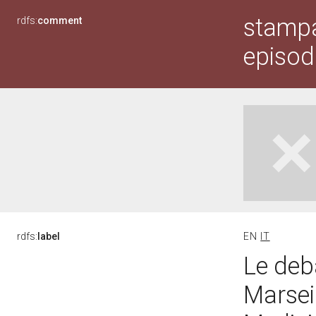
stampa
rdfs:
comment
episodi
rdfs:
label
EN
IT
Le deb
Marseil