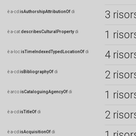
3 risor
è
a-cd:
isAuthorshipAttributionOf
di
1 risor
è
a-cat:
describesCulturalProperty
di
4 risor
è
a-loc:
isTimeIndexedTypedLocationOf
di
2 risor
è
a-cd:
isBibliographyOf
di
1 risor
è
arco:
isCataloguingAgencyOf
di
2 risor
è
a-cd:
isTitleOf
di
1 risor
è
a-cd:
isAcquisitionOf
di