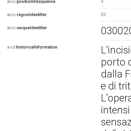
9
arco:
positionInSequence
03
arco:
regionIdentifier
03002
arco:
uniqueIdentifier
L'incis
a-cd:
historicalInformation
porto 
dalla 
e di tr
L'oper
intensi
sensaz