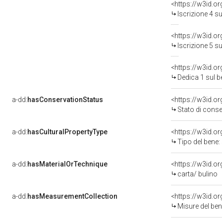
<https://w3id.o
Iscrizione 4 s
<https://w3id.o
Iscrizione 5 s
<https://w3id.o
Dedica 1 sul 
a-dd:
hasConservationStatus
<https://w3id.o
Stato di cons
a-dd:
hasCulturalPropertyType
<https://w3id.
Tipo del bene
a-dd:
hasMaterialOrTechnique
<https://w3id.o
carta/ bulino
a-dd:
hasMeasurementCollection
<https://w3id.
Misure del be