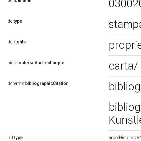
03002
dc:
identifier
stampa
dc:
type
propri
dc:
rights
carta/
pico:
materialAndTechnique
bibliog
dcterms:
bibliographicCitation
biblio
Kunstl
rdf:
type
arco:HistoricOrA