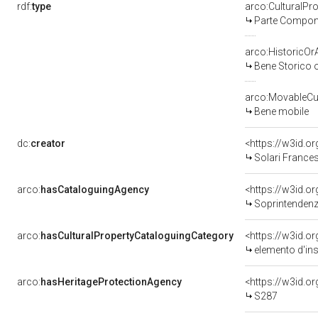
rdf:
type
arco:CulturalP
Parte Compone
arco:HistoricOrA
Bene Storico o
arco:MovableCul
Bene mobile
dc:
creator
<https://w3id.
Solari Frances
arco:
hasCataloguingAgency
<https://w3id.
Soprintendenza
arco:
hasCulturalPropertyCataloguingCategory
<https://w3id.o
elemento d'in
arco:
hasHeritageProtectionAgency
<https://w3id.
S287