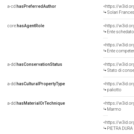
a-cd:
hasPreferredAuthor
<https://w3id.
Solari Frances
core:
hasAgentRole
<https://w3id.
Ente schedatore d
<https://w3id.o
Ente competent
a-dd:
hasConservationStatus
<https://w3id.o
Stato di cons
a-dd:
hasCulturalPropertyType
<https://w3id.
paliotto
a-dd:
hasMaterialOrTechnique
<https://w3id.o
Marmo
<https://w3id.o
PIETRA DURA