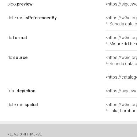
pico:
preview
<https://sigecw
dcterms:
isReferencedBy
<https://w3id.
Scheda catalo
dc:
format
<https://w3id.
Misure del be
dc:
source
<https://w3id.
Scheda catalo
<https://catalog
foaf:
depiction
<https://sigecw
dcterms:
spatial
<https://w3id.
Italia, Lombar
RELAZIONI INVERSE