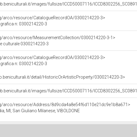
eb.beniculturali.it/images/fullsize/ICCD50007116/ICCD8302256_SC0891
org/arco/resource/CatalogueRecordOA/0300214220-3>
grafica n: 0300214220-3
org/arco/resource/MeasurementCollection/0300214220-3-1>
ne culturale 0300214220-3
org/arco/resource/CatalogueRecordOA/0300214220-3>
grafica n: 0300214220-3
o.beniculturali.it/detail/HistoricOrArtisticProperty/0300214220-3>
eb.beniculturali.it/images/fullsize/ICCD50007116/ICCD8302256_SC0891
org/arco/resource/Address/8d9cda4a8e54f6d110e21dc9e1b8a671>
dia, MI, San Giuliano Milanese, VIBOLDONE