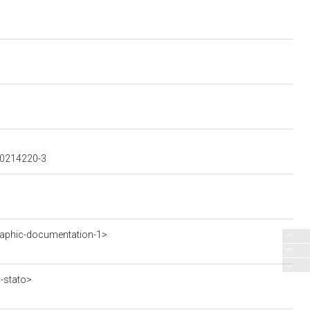
300214220-3
aphic-documentation-1>
a-stato>