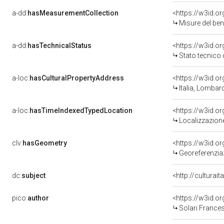
a-dd:
hasMeasurementCollection
<https://w3id.
Misure del be
a-dd:
hasTechnicalStatus
<https://w3id.o
Stato tecnico
a-loc:
hasCulturalPropertyAddress
<https://w3id.
Italia, Lombar
a-loc:
hasTimeIndexedTypedLocation
<https://w3id.
Localizzazione
clv:
hasGeometry
<https://w3id.
Georeferenziaz
dc:
subject
<http://culturai
pico:
author
<https://w3id.
Solari Frances