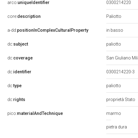
arco:
uniqueIdentifier
0300214220
Paliotto
core:
description
in basso
a-dd:
positionInComplexCulturalProperty
paliotto
dc:
subject
dc:
coverage
San Giuliano Mi
dc:
identifier
0300214220-3
paliotto
dc:
type
dc:
rights
proprietà Stato
pico:
materialAndTechnique
marmo
pietra dura