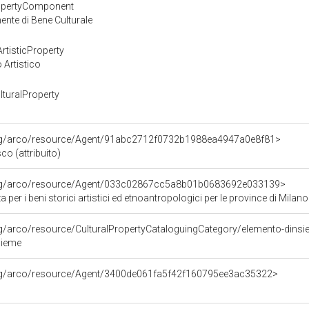
ropertyComponent
nte di Bene Culturale
rtisticProperty
 Artistico
turalProperty
org/arco/resource/Agent/91abc2712f0732b1988ea4947a0e8f81>
co (attribuito)
org/arco/resource/Agent/033c02867cc5a8b01b0683692e033139>
 per i beni storici artistici ed etnoantropologici per le province di 
rg/arco/resource/CulturalPropertyCataloguingCategory/elemento-dins
sieme
org/arco/resource/Agent/3400de061fa5f42f160795ee3ac35322>