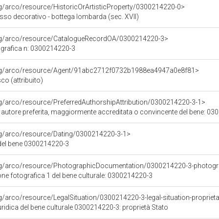
rg/arco/resource/HistoricOrArtisticProperty/0300214220-0>
sso decorativo - bottega lombarda (sec. XVII)
org/arco/resource/CatalogueRecordOA/0300214220-3>
grafica n: 0300214220-3
org/arco/resource/Agent/91abc2712f0732b1988ea4947a0e8f81>
co (attribuito)
rg/arco/resource/PreferredAuthorshipAttribution/0300214220-3-1>
i autore preferita, maggiormente accreditata o convincente del bene: 0
rg/arco/resource/Dating/0300214220-3-1>
del bene 0300214220-3
org/arco/resource/PhotographicDocumentation/0300214220-3-photogr
e fotografica 1 del bene culturale: 0300214220-3
rg/arco/resource/LegalSituation/0300214220-3-legal-situation-propriet
ridica del bene culturale 0300214220-3: proprietà Stato