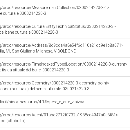
org/arco/resource/MeasurementCollection/0300214220-3-1>
ne culturale 0300214220-3
rg/arco/resource/CulturalEntityTechnicalStatus/0300214220-3>
 del bene culturale 0300214220-3
org/arco/resource/Address/8d9cda4a8e54f6d110e21dc9e1b8a671>
dia, MI, San Giuliano Milanese, VIBOLDONE
org/arco/resource/TimeIndexedTypedLocation/0300214220-3-current>
 fisica attuale del bene: 0300214220-3
org/arco/resource/Geometry/0300214220-3-geometry-point>
ione (puntuale) del bene culturale: 0300214220-3
talia.it/pico/thesaurus/4.1#opere_d_arte_visiva>
org/arco/resource/Agent/91abc2712f0732b1988ea4947a0e8f81>
co (attribuito)