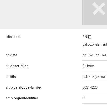
rdfs:
label
EN
IT
paliotto, element
dc:
date
ca 1693-ca 169
Paliotto
dc:
description
dc:
title
paliotto (elemen
00214220
arco:
catalogueNumber
03
arco:
regionIdentifier