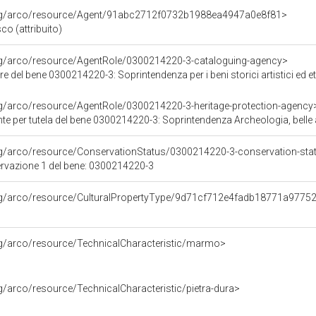
org/arco/resource/Agent/91abc2712f0732b1988ea4947a0e8f81>
co (attribuito)
org/arco/resource/AgentRole/0300214220-3-cataloguing-agency>
el bene 0300214220-3: Soprintendenza per i beni storici artistici ed etnoantropologi
rg/arco/resource/AgentRole/0300214220-3-heritage-protection-agency
e per tutela del bene 0300214220-3: Soprintendenza Archeologia, belle ar
rg/arco/resource/ConservationStatus/0300214220-3-conservation-sta
ervazione 1 del bene: 0300214220-3
org/arco/resource/CulturalPropertyType/9d71cf712e4fadb18771a9775
rg/arco/resource/TechnicalCharacteristic/marmo>
rg/arco/resource/TechnicalCharacteristic/pietra-dura>