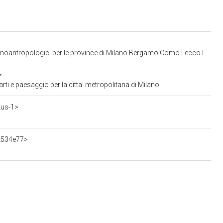
ci per le province di Milano Bergamo Como Lecco Lodi Monza Pavia Sondrio Varese
>
ti e paesaggio per la citta' metropolitana di Milano
tus-1>
2534e77>