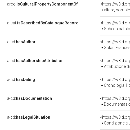
arco:
isCulturalPropertyComponentOf
<https://w3id.o
altare, comple
a-cat:
isDescribedByCatalogueRecord
<https://w3id.
Scheda catalo
a-cd:
hasAuthor
<https://w3id.
Solari Frances
a-cd:
hasAuthorshipAttribution
<https://w3id.o
Attribuzione d
a-cd:
hasDating
<https://w3id.o
Cronologia 1 
a-cd:
hasDocumentation
<https://w3id.
Documentazion
a-cd:
hasLegalSituation
<https://w3id.o
Condizione giu