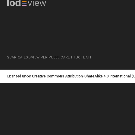
SCARICA LODVIEW PER PUBBLICARE I TUOI DATI
Licensed under
Creative Commons Attribution-ShareAlike 4.0 International
(C