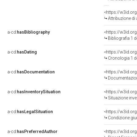
<https://w3id.or
Attribuzione di
a-cd:
hasBibliography
<https://w3id.or
Bibliografia 1 
a-cd:
hasDating
<https://w3id.o
Cronologia 1 
a-cd:
hasDocumentation
Documentazione
a-cd:
hasInventorySituation
<https://w3id.or
Situazione inv
a-cd:
hasLegalSituation
<https://w3id.or
Condizione giur
a-cd:
hasPreferredAuthor
<https://w3id.o