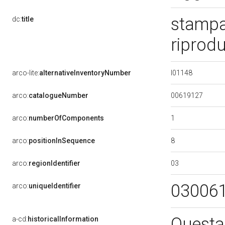
stampa
dc:
title
riprod
I01148
arco-lite:
alternativeInventoryNumber
00619127
arco:
catalogueNumber
1
arco:
numberOfComponents
8
arco:
positionInSequence
03
arco:
regionIdentifier
03006
arco:
uniqueIdentifier
Questa
a-cd:
historicalInformation