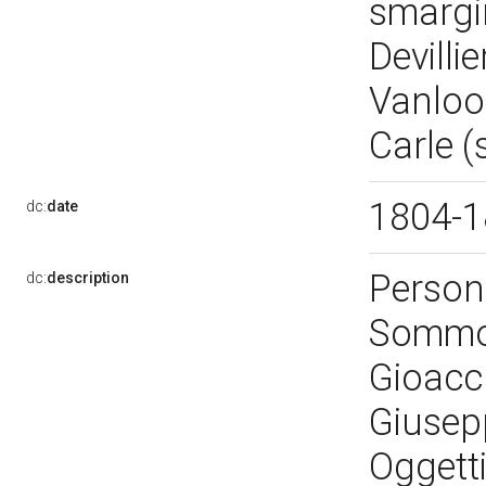
smargin
Devilli
Vanloo
Carle (
1804-
dc:
date
Person
dc:
description
Sommo 
Gioacch
Giusepp
Oggetti