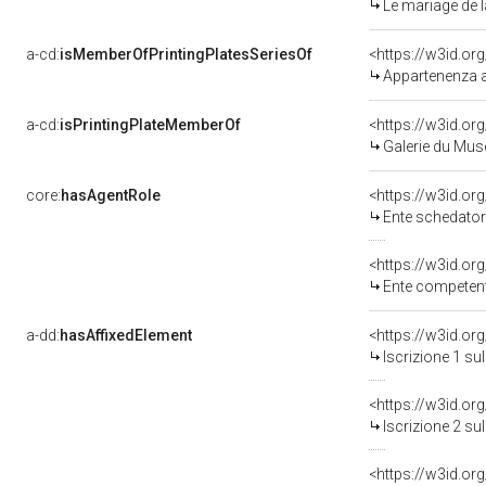
Le mariage de l
a-cd:
isMemberOfPrintingPlatesSeriesOf
<https://w3id.o
Appartenenza a 
a-cd:
isPrintingPlateMemberOf
Galerie du Mu
core:
hasAgentRole
<https://w3id.o
Ente schedator
<https://w3id.o
Ente competente per t
a-dd:
hasAffixedElement
<https://w3id.or
Iscrizione 1 s
<https://w3id.or
Iscrizione 2 s
<https://w3id.or