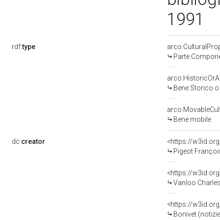
1991
rdf:
type
arco:CulturalPr
Parte Componen
arco:HistoricOrAr
Bene Storico o 
arco:MovableCult
Bene mobile
dc:
creator
<https://w3id.o
Pigeot Françoi
<https://w3id.o
Vanloo Charles
<https://w3id.
Bonivet (notizie