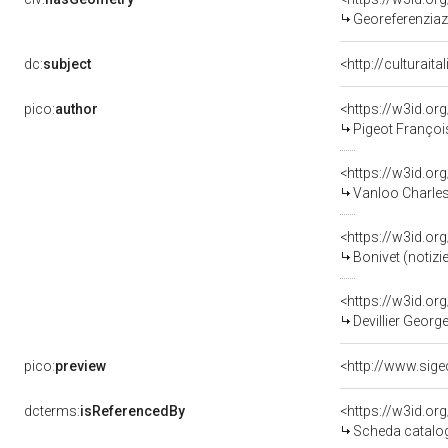
Georeferenziaz
dc:
subject
<http://culturait
pico:
author
<https://w3id.o
Pigeot Françoi
<https://w3id.o
Vanloo Charles
<https://w3id.
Bonivet (notizie
<https://w3id.o
Devillier George
pico:
preview
dcterms:
isReferencedBy
<https://w3id.o
Scheda catalog