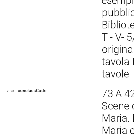
esempl
pubbli
Bibliot
T - V- 
origina
tavola 
tavole
73 A 4
a-cd:
iconclassCode
Scene d
Maria. 
Maria 