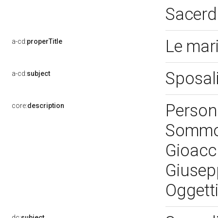
Sacerd
Le mar
a-cd:
properTitle
Sposali
a-cd:
subject
Person
core:
description
Sommo 
Gioacch
Giusepp
Oggetti
dc:
subject