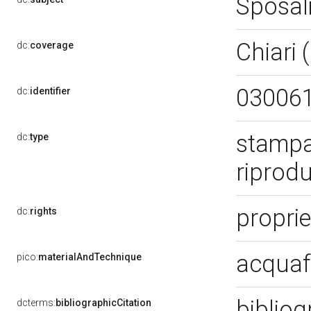
Sposali
Chiari 
dc:
coverage
03006
dc:
identifier
stampa
dc:
type
riprod
proprie
dc:
rights
acquaf
pico:
materialAndTechnique
bibliog
dcterms:
bibliographicCitation