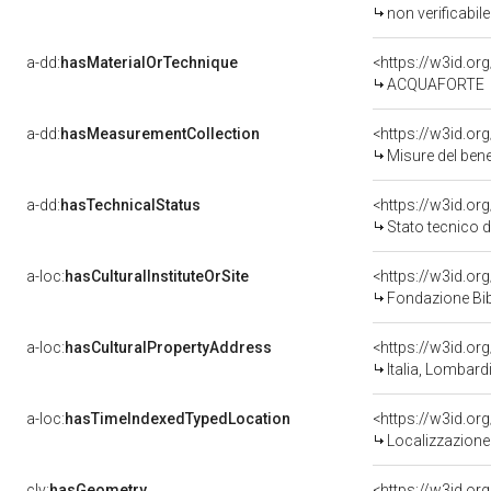
non verificabi
a-dd:
hasMaterialOrTechnique
<https://w3id.or
ACQUAFORTE
a-dd:
hasMeasurementCollection
<https://w3id.o
Misure del ben
a-dd:
hasTechnicalStatus
<https://w3id.or
Stato tecnico 
a-loc:
hasCulturalInstituteOrSite
<https://w3id.o
Fondazione Bib
a-loc:
hasCulturalPropertyAddress
<https://w3id.
Italia, Lombardi
a-loc:
hasTimeIndexedTypedLocation
<https://w3id.o
Localizzazione 
clv:
hasGeometry
<https://w3id.o