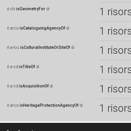
1 risor
è
clv:
isGeometryFor
di
1 risor
è
arco:
isCataloguingAgencyOf
di
1 risor
è
a-loc:
isCulturalInstituteOrSiteOf
di
1 risor
è
a-cd:
isTitleOf
di
1 risor
è
a-cd:
isAcquisitionOf
di
1 risor
è
arco:
isHeritageProtectionAgencyOf
di