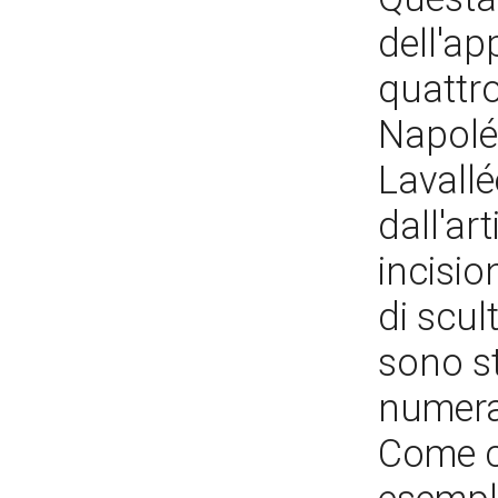
dell'ap
quattr
Napolé
Lavallé
dall'art
incisio
di scul
sono st
numera
Come c