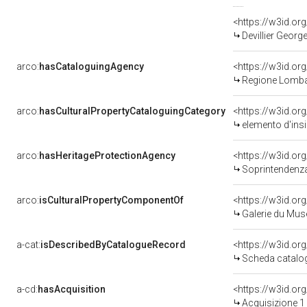
<https://w3id.o
Devillier George
arco:
hasCataloguingAgency
<https://w3id.
Regione Lomba
arco:
hasCulturalPropertyCataloguingCategory
<https://w3id.or
elemento d'ins
arco:
hasHeritageProtectionAgency
<https://w3id.
Soprintendenza 
arco:
isCulturalPropertyComponentOf
<https://w3id.or
Galerie du Musée Napo
a-cat:
isDescribedByCatalogueRecord
<https://w3id.o
Scheda catalog
a-cd:
hasAcquisition
<https://w3id.or
Acquisizione 1