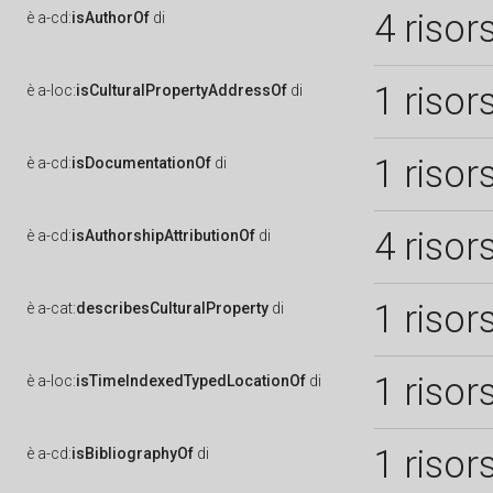
4 risor
è
a-cd:
isAuthorOf
di
1 risor
è
a-loc:
isCulturalPropertyAddressOf
di
1 risor
è
a-cd:
isDocumentationOf
di
4 risor
è
a-cd:
isAuthorshipAttributionOf
di
1 risor
è
a-cat:
describesCulturalProperty
di
1 risor
è
a-loc:
isTimeIndexedTypedLocationOf
di
1 risor
è
a-cd:
isBibliographyOf
di