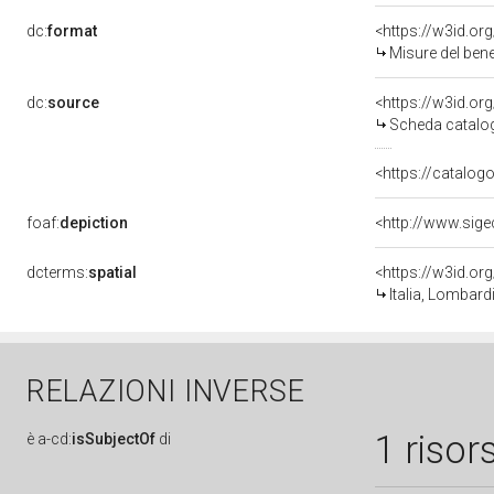
dc:
format
<https://w3id.o
Misure del ben
dc:
source
<https://w3id.o
Scheda catalog
<https://catalogo
foaf:
depiction
dcterms:
spatial
<https://w3id.
Italia, Lombardi
RELAZIONI INVERSE
1 risor
è
a-cd:
isSubjectOf
di