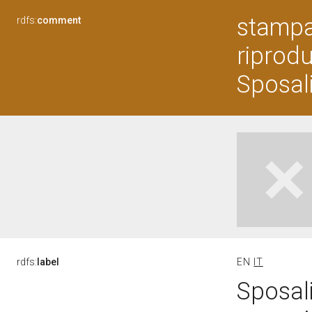
stampa
rdfs:
comment
riprodu
Sposali
rdfs:
label
EN
IT
Sposali