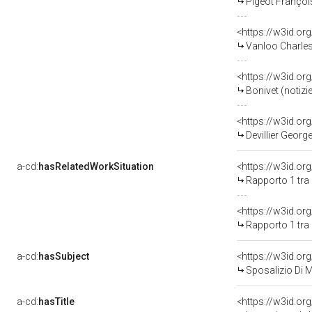
Pigeot Françoi
<https://w3id.o
Vanloo Charles
<https://w3id.
Bonivet (notizie
<https://w3id.o
Devillier George
a-cd:
hasRelatedWorkSituation
<https://w3id.or
Rapporto 1 tra 
<https://w3id.or
Rapporto 1 tra
a-cd:
hasSubject
<https://w3id.o
Sposalizio Di M
a-cd:
hasTitle
<https://w3id.or