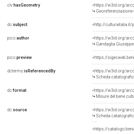
clv:
hasGeometry
<https://w3id.org/ar
Georeferenziazione 
dc:
subject
<http://culturaitalia.
pico:
author
<https://w3id.org/a
Gandaglia Giuseppe 
pico:
preview
dcterms:
isReferencedBy
<https://w3id.org/a
Scheda catalografi
dc:
format
<https://w3id.org/ar
Misure del bene cul
dc:
source
<https://w3id.org/a
Scheda catalografi
<https://catalogo.beni