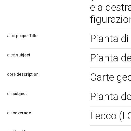
e a destra
figurazi
Pianta di
a-cd:
properTitle
Pianta de
a-cd:
subject
Carte ge
core:
description
Pianta de
dc:
subject
Lecco (L
dc:
coverage