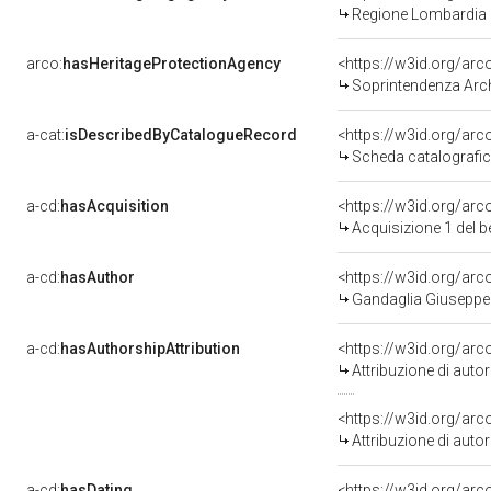
Regione Lombardia
arco:
hasHeritageProtectionAgency
<https://w3id.org/a
Soprintendenza Arch
a-cat:
isDescribedByCatalogueRecord
<https://w3id.org/a
Scheda catalografi
a-cd:
hasAcquisition
<https://w3id.org/ar
Acquisizione 1 del 
a-cd:
hasAuthor
<https://w3id.org/a
Gandaglia Giuseppe 
a-cd:
hasAuthorshipAttribution
<https://w3id.org/ar
Attribuzione di aut
<https://w3id.org/ar
Attribuzione di aut
a-cd:
hasDating
<https://w3id.org/ar