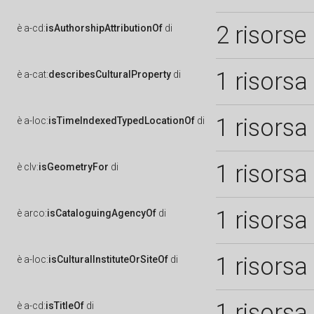
2 risorse
è
a-cd:
isAuthorshipAttributionOf
di
1 risorsa
è
a-cat:
describesCulturalProperty
di
1 risorsa
è
a-loc:
isTimeIndexedTypedLocationOf
di
1 risorsa
è
clv:
isGeometryFor
di
1 risorsa
è
arco:
isCataloguingAgencyOf
di
1 risorsa
è
a-loc:
isCulturalInstituteOrSiteOf
di
1 risorsa
è
a-cd:
isTitleOf
di