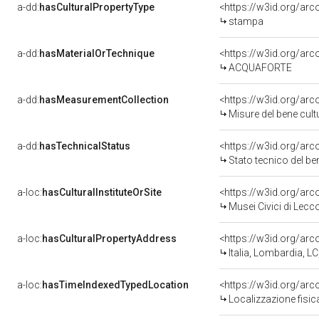
a-dd:
hasCulturalPropertyType
<https://w3id.org/a
stampa
a-dd:
hasMaterialOrTechnique
<https://w3id.org/arc
ACQUAFORTE
a-dd:
hasMeasurementCollection
<https://w3id.org/ar
Misure del bene cul
a-dd:
hasTechnicalStatus
<https://w3id.org/ar
Stato tecnico del b
a-loc:
hasCulturalInstituteOrSite
<https://w3id.org/ar
Musei Civici di Lecc
a-loc:
hasCulturalPropertyAddress
<https://w3id.org/a
Italia, Lombardia, L
a-loc:
hasTimeIndexedTypedLocation
<https://w3id.org/ar
Localizzazione fisic