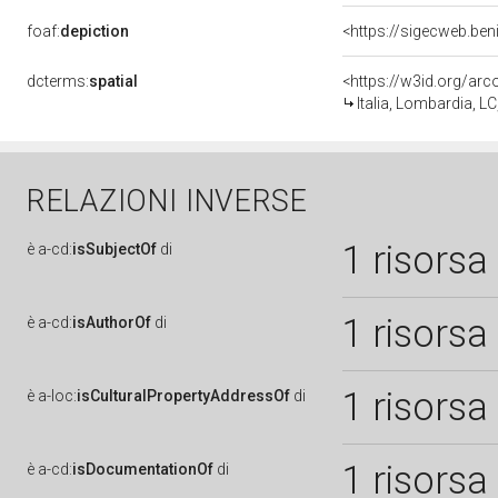
foaf:
depiction
dcterms:
spatial
<https://w3id.org/a
Italia, Lombardia, L
RELAZIONI INVERSE
1 risorsa
è
a-cd:
isSubjectOf
di
1 risorsa
è
a-cd:
isAuthorOf
di
1 risorsa
è
a-loc:
isCulturalPropertyAddressOf
di
1 risorsa
è
a-cd:
isDocumentationOf
di