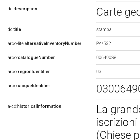
Carte ge
dc:
description
stampa
dc:
title
PA/532
arco-lite:
alternativeInventoryNumber
00649088
arco:
catalogueNumber
03
arco:
regionIdentifier
0300649
arco:
uniqueIdentifier
La gran
a-cd:
historicalInformation
iscrizioni
(Chiese p