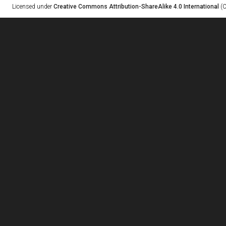
Licensed under
Creative Commons Attribution-ShareAlike 4.0 International
(C