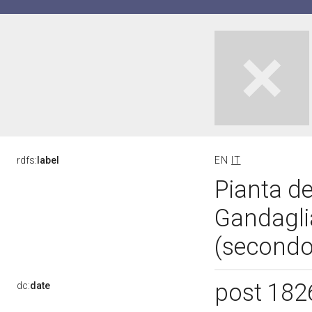
rdfs:
label
EN
IT
Pianta de
Gandagli
(secondo
post 182
dc:
date