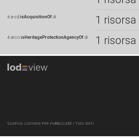
1 risorsa
è
a-cd:
isAcquisitionOf
di
1 risorsa
è
arco:
isHeritageProtectionAgencyOf
di
SCARICA LODVIEW PER PUBBLICARE I TUOI DATI