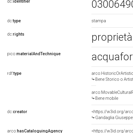
0300649
dc:
identifier
stampa
dc:
type
proprietà
dc:
rights
acquafo
pico:
materialAndTechnique
rdf:
type
arco:HistoricOrArtisti
Bene Storico o Artis
arco:MovableCultural
Bene mobile
dc:
creator
<https://w3id.org/a
Gandaglia Giuseppe 
arco:
hasCataloguingAgency
<https://w3id.org/a