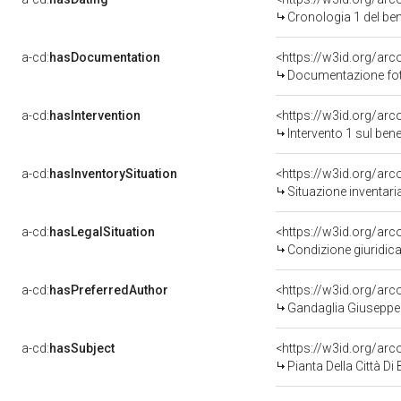
Cronologia 1 del b
a-cd:
hasDocumentation
Documentazione foto
a-cd:
hasIntervention
<https://w3id.org/arc
Intervento 1 sul be
a-cd:
hasInventorySituation
<https://w3id.org/ar
Situazione inventar
a-cd:
hasLegalSituation
Condizione giuridica
a-cd:
hasPreferredAuthor
<https://w3id.org/a
Gandaglia Giuseppe 
a-cd:
hasSubject
<https://w3id.org/a
Pianta Della Città Di