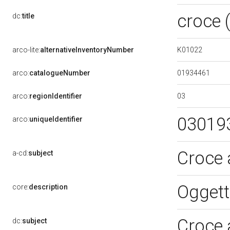
croce 
dc:
title
K01022
arco-lite:
alternativeInventoryNumber
01934461
arco:
catalogueNumber
03
arco:
regionIdentifier
03019
arco:
uniqueIdentifier
Croce 
a-cd:
subject
Oggett
core:
description
Croce 
dc:
subject