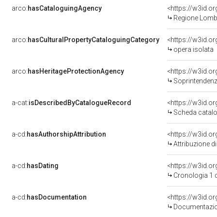
arco:
hasCataloguingAgency
<https://w3id.
Regione Lomb
arco:
hasCulturalPropertyCataloguingCategory
<https://w3id.o
opera isolata
arco:
hasHeritageProtectionAgency
<https://w3id.
Soprintendenza
a-cat:
isDescribedByCatalogueRecord
<https://w3id.
Scheda catalo
a-cd:
hasAuthorshipAttribution
Attribuzione d
a-cd:
hasDating
<https://w3id.
Cronologia 1 
a-cd:
hasDocumentation
Documentazion