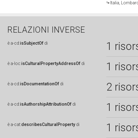
Italia, Lombard
RELAZIONI INVERSE
1 risor
è
a-cd:
isSubjectOf
di
1 risor
è
a-loc:
isCulturalPropertyAddressOf
di
2 risor
è
a-cd:
isDocumentationOf
di
1 risor
è
a-cd:
isAuthorshipAttributionOf
di
1 risor
è
a-cat:
describesCulturalProperty
di