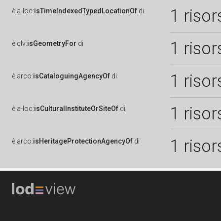
1 risor
è
a-loc:
isTimeIndexedTypedLocationOf
di
1 risor
è
clv:
isGeometryFor
di
1 risor
è
arco:
isCataloguingAgencyOf
di
1 risor
è
a-loc:
isCulturalInstituteOrSiteOf
di
1 risor
è
arco:
isHeritageProtectionAgencyOf
di