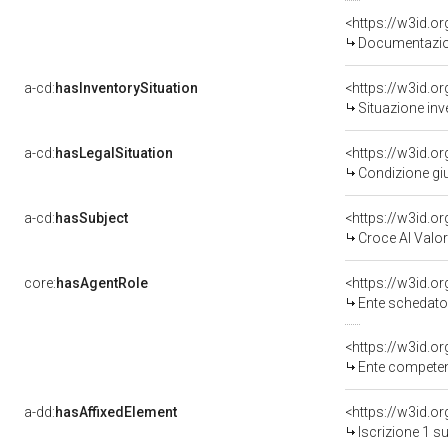
Documentazion
a-cd:
hasInventorySituation
<https://w3id.o
Situazione inv
a-cd:
hasLegalSituation
<https://w3id.o
Condizione giu
a-cd:
hasSubject
<https://w3id.
Croce Al Valo
core:
hasAgentRole
<https://w3id.
Ente schedato
<https://w3id.o
Ente competente per 
a-dd:
hasAffixedElement
<https://w3id.o
Iscrizione 1 s