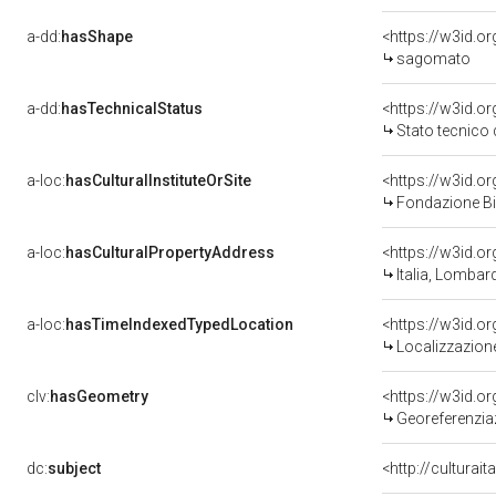
a-dd:
hasShape
<https://w3id.o
sagomato
a-dd:
hasTechnicalStatus
<https://w3id.o
Stato tecnico
a-loc:
hasCulturalInstituteOrSite
Fondazione Bi
a-loc:
hasCulturalPropertyAddress
<https://w3id.
Italia, Lombard
a-loc:
hasTimeIndexedTypedLocation
<https://w3id.
Localizzazione
clv:
hasGeometry
<https://w3id.
Georeferenzia
dc:
subject
<http://culturai