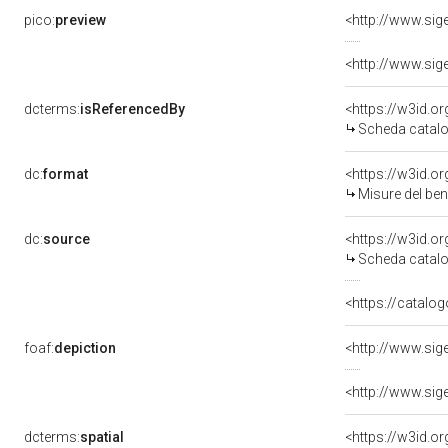
pico:
preview
dcterms:
isReferencedBy
<https://w3id.
Scheda catalo
dc:
format
<https://w3id.
Misure del be
dc:
source
<https://w3id.
Scheda catalo
<https://catalog
foaf:
depiction
dcterms:
spatial
<https://w3id.