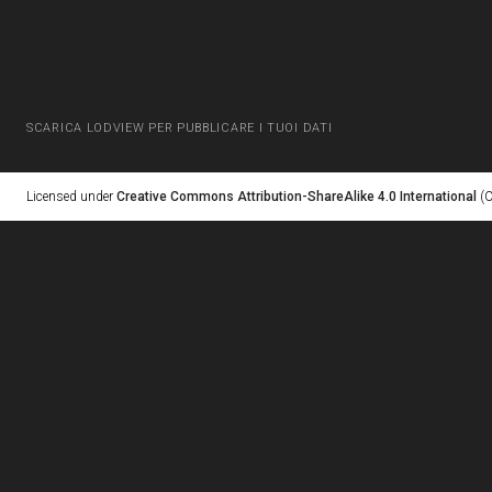
SCARICA LODVIEW PER PUBBLICARE I TUOI DATI
Licensed under
Creative Commons Attribution-ShareAlike 4.0 International
(C