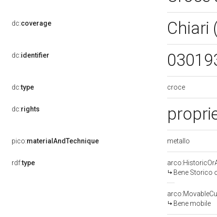
Chiari
dc:
coverage
03019
dc:
identifier
croce
dc:
type
propri
dc:
rights
metallo
pico:
materialAndTechnique
rdf:
type
arco:HistoricOrA
Bene Storico o
arco:MovableCul
Bene mobile