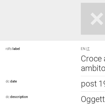
rdfs:
label
EN
IT
Croce a
ambito
post 1
dc:
date
Oggett
dc:
description