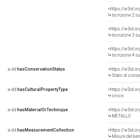
<https://w3id.o
Iscrizione 2 s
<https://w3id.o
Iscrizione 3 s
<https://w3id.o
Iscrizione 4 s
a-dd:
hasConservationStatus
<https://w3id.o
Stato di cons
a-dd:
hasCulturalPropertyType
<https://w3id.
croce
a-dd:
hasMaterialOrTechnique
<https://w3id.o
METALLO
a-dd:
hasMeasurementCollection
<https://w3id.
Misure del be