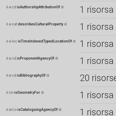
1 risorsa
è
a-cd:
isAuthorshipAttributionOf
di
1 risorsa
è
a-cat:
describesCulturalProperty
di
1 risorsa
è
a-loc:
isTimeIndexedTypedLocationOf
di
1 risorsa
è
a-cd:
isProponentAgencyOf
di
20 risors
è
a-cd:
isBibliographyOf
di
1 risorsa
è
clv:
isGeometryFor
di
1 risorsa
è
arco:
isCataloguingAgencyOf
di