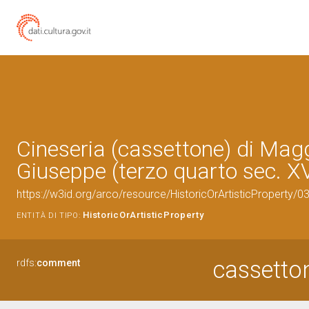
Cineseria (cassettone) di Maggi
Giuseppe (terzo quarto sec. XV
https://w3id.org/arco/resource/HistoricOrArtisticProperty/
HistoricOrArtisticProperty
ENTITÀ DI TIPO:
cassetto
rdfs:
comment