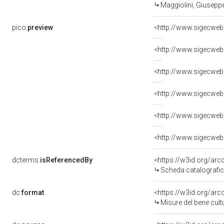
Maggiolini, Giusepp
pico:
preview
dcterms:
isReferencedBy
<https://w3id.org/a
Scheda catalografi
dc:
format
<https://w3id.org/ar
Misure del bene cul