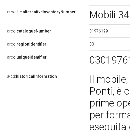
Mobili 3
arco-lite:
alternativeInventoryNumber
01976199
arco:
catalogueNumber
03
arco:
regionIdentifier
0301976
arco:
uniqueIdentifier
Il mobile
a-cd:
historicalInformation
Ponti, è 
prime ope
per forma
eseguita 