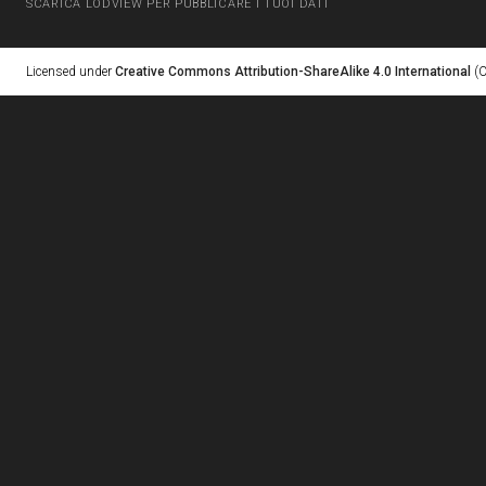
SCARICA LODVIEW PER PUBBLICARE I TUOI DATI
Licensed under
Creative Commons Attribution-ShareAlike 4.0 International
(C