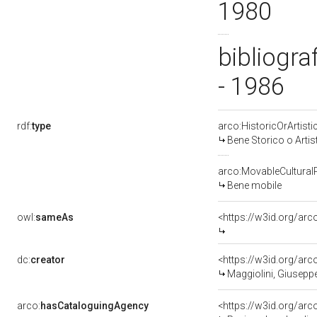
1980
bibliogra
- 1986
rdf:
type
arco:HistoricOrArtisti
Bene Storico o Artis
arco:MovableCultural
Bene mobile
owl:
sameAs
<https://w3id.org/ar
dc:
creator
<https://w3id.org/a
Maggiolini, Giusepp
arco:
hasCataloguingAgency
<https://w3id.org/a