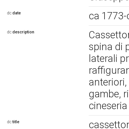
ca 1773-
dc:
date
Cassetton
dc:
description
spina di 
laterali 
raffiguran
anteriori,
gambe, ri
cineseri
cassetto
dc:
title