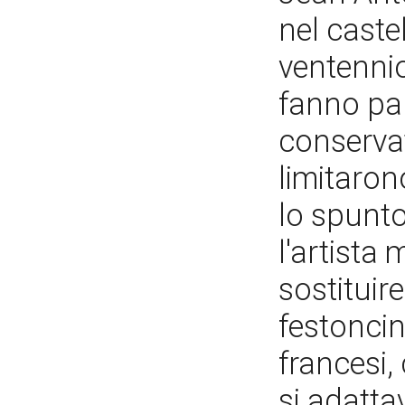
nel caste
ventennio
fanno pa
conservat
limitaron
lo spunt
l'artista
sostituir
festoncini
francesi,
si adatta