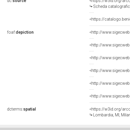
dc:
source
<https://w3id.org/a
Scheda catalografi
<https://catalogo.beni
foaf:
depiction
dcterms:
spatial
<https://w3id.org/a
Lombardia, MI, Mila