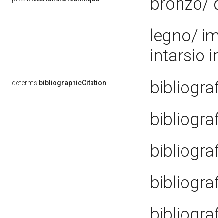
bronzo/ 
legno/ im
intarsio 
bibliogra
dcterms:
bibliographicCitation
bibliogra
bibliogra
bibliogra
bibliogra