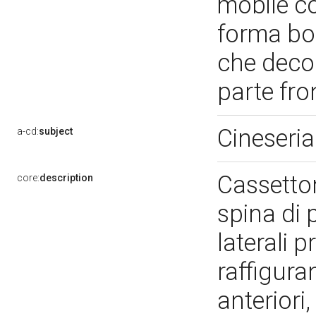
mobile co
forma bom
che decora
parte fro
Cineseri
a-cd:
subject
Cassetton
core:
description
spina di 
laterali 
raffiguran
anteriori,