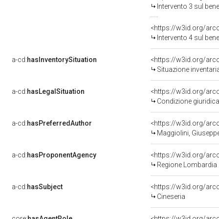
Intervento 3 sul be
<https://w3id.org/arc
Intervento 4 sul be
a-cd:
hasInventorySituation
<https://w3id.org/ar
Situazione inventar
a-cd:
hasLegalSituation
Condizione giuridica
a-cd:
hasPreferredAuthor
<https://w3id.org/a
Maggiolini, Giusepp
a-cd:
hasProponentAgency
<https://w3id.org/a
Regione Lombardia
a-cd:
hasSubject
<https://w3id.org/a
Cineseria
core:
hasAgentRole
<https://w3id.org/ar