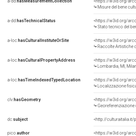
a-dd:
hasMeasurementCollection
<https://w3id.org/ar
Misure del bene cul
a-dd:
hasTechnicalStatus
<https://w3id.org/ar
Stato tecnico del b
a-loc:
hasCulturalInstituteOrSite
<https://w3id.org/ar
Raccolte Artistiche 
a-loc:
hasCulturalPropertyAddress
<https://w3id.org/a
Lombardia, MI, Mila
a-loc:
hasTimeIndexedTypedLocation
<https://w3id.org/ar
Localizzazione fisic
clv:
hasGeometry
<https://w3id.org/ar
Georeferenziazione 
dc:
subject
<http://culturaitalia.
pico:
author
<https://w3id.org/a