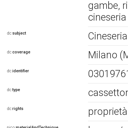
gambe, ri
cineseri
Cineseri
dc:
subject
Milano (
dc:
coverage
0301976
dc:
identifier
cassetto
dc:
type
proprietà
dc:
rights
pico:
materialAndTechnique