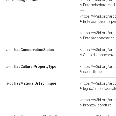
Ente schedatore de
<https://w3id.org/ar
Ente competente per tutela 
<https://w3id.org/ar
Ente proponente de
a-dd:
hasConservationStatus
<https://w3id.org/ar
Stato di conservazi
a-dd:
hasCulturalPropertyType
<https://w3id.org/a
cassettone
a-dd:
hasMaterialOrTechnique
legno/ impiallacciat
<https://w3id.org/arc
bronzo/ doratura