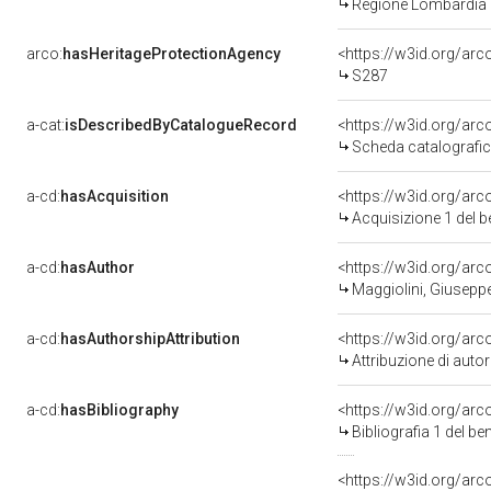
Regione Lombardia
arco:
hasHeritageProtectionAgency
<https://w3id.org/a
S287
a-cat:
isDescribedByCatalogueRecord
<https://w3id.org/a
Scheda catalografi
a-cd:
hasAcquisition
<https://w3id.org/ar
Acquisizione 1 del 
a-cd:
hasAuthor
<https://w3id.org/a
Maggiolini, Giusepp
a-cd:
hasAuthorshipAttribution
<https://w3id.org/ar
Attribuzione di aut
a-cd:
hasBibliography
<https://w3id.org/ar
Bibliografia 1 del b
<https://w3id.org/ar