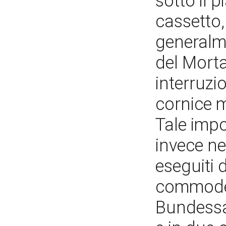
sotto il 
cassetto,
generalme
del Mort
interruzi
cornice m
Tale impo
invece ne
eseguiti 
commode 
Bundessam