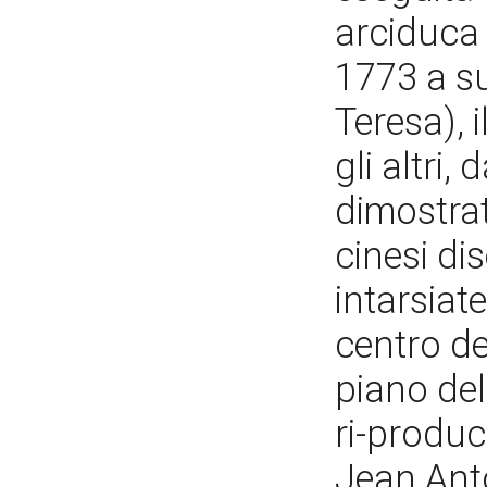
arciduca
1773 a su
Teresa), 
gli altri
dimostrat
cinesi di
intarsiate
centro del
piano del
ri-produc
Jean Anto