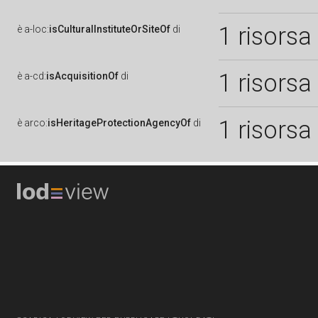
1 risorsa
è
a-loc:
isCulturalInstituteOrSiteOf
di
1 risorsa
è
a-cd:
isAcquisitionOf
di
1 risorsa
è
arco:
isHeritageProtectionAgencyOf
di