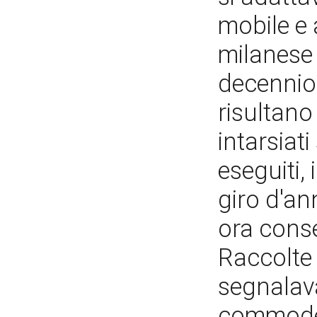
mobile e 
milanese 
decennio 
risultano 
intarsiat
eseguiti, 
giro d'an
ora conser
Raccolte
segnalava
commode 