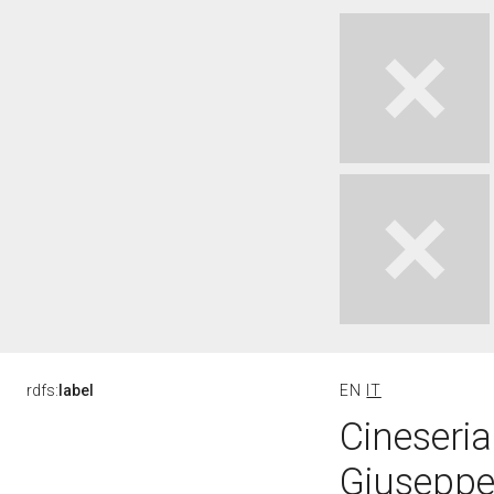
rdfs:
label
EN
IT
Cineseria
Giuseppe 