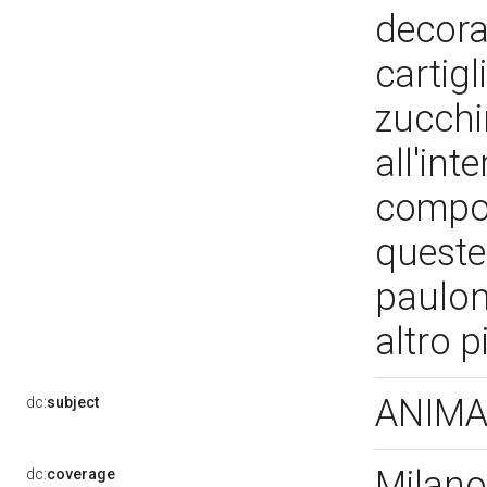
decora
cartigl
zucchi
all'int
composi
queste
pauloni
altro p
ANIMALI
dc:
subject
Milano
dc:
coverage