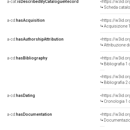
a-cat:
isDescribedByCatalogueRecord
<https://w3id.
Scheda catalo
a-cd:
hasAcquisition
<https://w3id.o
Acquisizione 1
a-cd:
hasAuthorshipAttribution
Attribuzione d
a-cd:
hasBibliography
<https://w3id.o
Bibliografia 1
<https://w3id.o
Bibliografia 2
a-cd:
hasDating
<https://w3id.o
Cronologia 1 
a-cd:
hasDocumentation
Documentazion