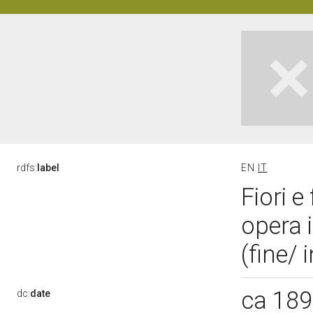
rdfs:
label
EN
IT
Fiori e
opera 
(fine/ 
ca 18
dc:
date