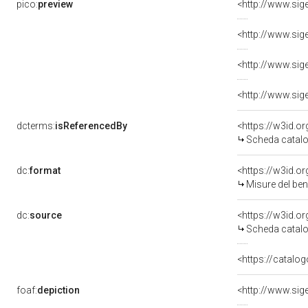
pico:
preview
dcterms:
isReferencedBy
<https://w3id.
Scheda catalo
dc:
format
<https://w3id.
Misure del be
dc:
source
<https://w3id.
Scheda catalo
<https://catalog
foaf:
depiction