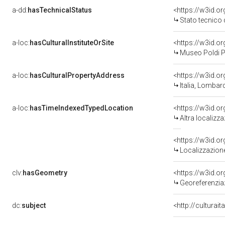
a-dd:
hasTechnicalStatus
<https://w3id.o
Stato tecnico
a-loc:
hasCulturalInstituteOrSite
<https://w3id.o
Museo Poldi P
a-loc:
hasCulturalPropertyAddress
<https://w3id.
Italia, Lombard
a-loc:
hasTimeIndexedTypedLocation
<https://w3id.o
Altra localizz
<https://w3id.
Localizzazione
clv:
hasGeometry
<https://w3id.
Georeferenziaz
dc:
subject
<http://culturai