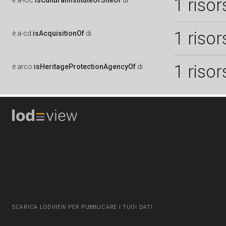
1 risor
è
a-loc:
isCulturalInstituteOrSiteOf
di
1 risor
è
a-cd:
isAcquisitionOf
di
1 risor
è
arco:
isHeritageProtectionAgencyOf
di
SCARICA LODVIEW PER PUBBLICARE I TUOI DATI