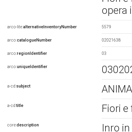
opera 
5579
arco-lite:
alternativeInventoryNumber
02021638
arco:
catalogueNumber
03
arco:
regionIdentifier
03020
arco:
uniqueIdentifier
ANIMAL
a-cd:
subject
Fiori e
a-cd:
title
Inro i
core:
description