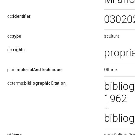
03020
dc:
identifier
scultura
dc:
type
propri
dc:
rights
Ottone
pico:
materialAndTechnique
bibliog
dcterms:
bibliographicCitation
1962
biblio