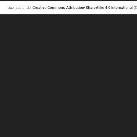
Licensed under
Creative Commons Attribution-ShareAlike 4.0 International
(C