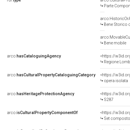
rdf:
type
arco:CulturalP
Parte Compone
arco:HistoricOrA
Bene Storico o
arco:MovableCul
Bene mobile
arco:
hasCataloguingAgency
<https://w3id.
Regione Lomb
arco:
hasCulturalPropertyCataloguingCategory
<https://w3id.o
opera isolata
arco:
hasHeritageProtectionAgency
<https://w3id.
S287
arco:
isCulturalPropertyComponentOf
<https://w3id.o
Set composto da inro, oji