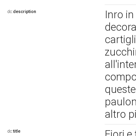
Inro i
dc:
description
decora
cartigl
zucchi
all'int
composi
queste
pauloni
altro p
Fiori e
dc:
title