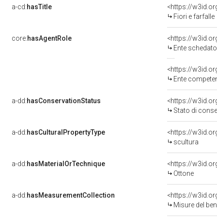
a-cd:
hasTitle
<https://w3id.or
Fiori e farfalle
core:
hasAgentRole
<https://w3id.
Ente schedato
<https://w3id.o
Ente competente per t
a-dd:
hasConservationStatus
<https://w3id.o
Stato di cons
a-dd:
hasCulturalPropertyType
<https://w3id.
scultura
a-dd:
hasMaterialOrTechnique
<https://w3id.o
Ottone
a-dd:
hasMeasurementCollection
<https://w3id.
Misure del be