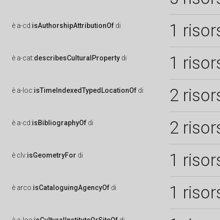
1 risor
è
a-cd:
isAuthorshipAttributionOf
di
1 risor
è
a-cat:
describesCulturalProperty
di
2 risor
è
a-loc:
isTimeIndexedTypedLocationOf
di
2 risor
è
a-cd:
isBibliographyOf
di
1 risor
è
clv:
isGeometryFor
di
1 risor
è
arco:
isCataloguingAgencyOf
di