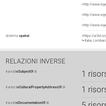
dcterms:
spatial
<https://w3id.
Italia, Lombard
RELAZIONI INVERSE
1 risor
è
a-cd:
isSubjectOf
di
1 risor
è
a-loc:
isCulturalPropertyAddressOf
di
5 risor
è
a-cd:
isDocumentationOf
di