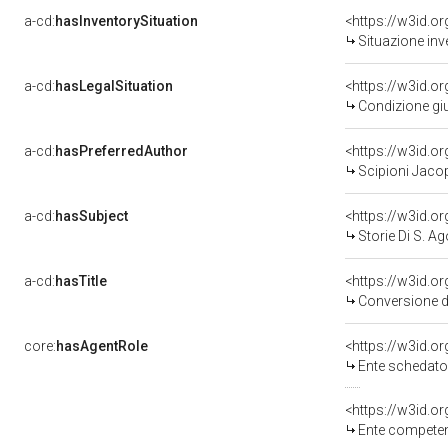
a-cd:
hasInventorySituation
<https://w3id.o
Situazione inv
a-cd:
hasLegalSituation
<https://w3id.o
Condizione giu
a-cd:
hasPreferredAuthor
<https://w3id.
Scipioni Jacop
a-cd:
hasSubject
<https://w3id.
Storie Di S. A
a-cd:
hasTitle
<https://w3id.o
Conversione d
core:
hasAgentRole
<https://w3id.
Ente schedatore d
<https://w3id.o
Ente competente pe