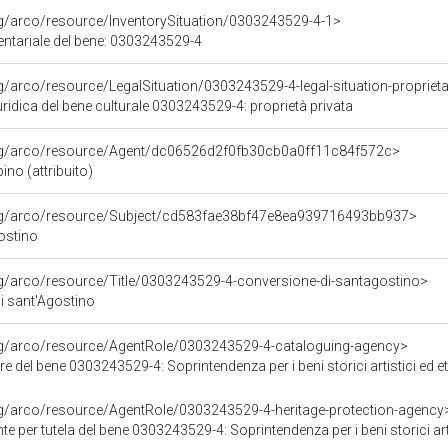
rg/arco/resource/InventorySituation/0303243529-4-1>
entariale del bene: 0303243529-4
rg/arco/resource/LegalSituation/0303243529-4-legal-situation-proprieta
ridica del bene culturale 0303243529-4: proprietà privata
org/arco/resource/Agent/dc06526d2f0fb30cb0a0ff11c84f572c>
ino (attribuito)
org/arco/resource/Subject/cd583fae38bf47e8ea939716493bb937>
gostino
rg/arco/resource/Title/0303243529-4-conversione-di-santagostino>
i sant'Agostino
org/arco/resource/AgentRole/0303243529-4-cataloguing-agency>
el bene 0303243529-4: Soprintendenza per i beni storici artistici ed etnoantropologi
rg/arco/resource/AgentRole/0303243529-4-heritage-protection-agency
r tutela del bene 0303243529-4: Soprintendenza per i beni storici artistici ed etnoantrop