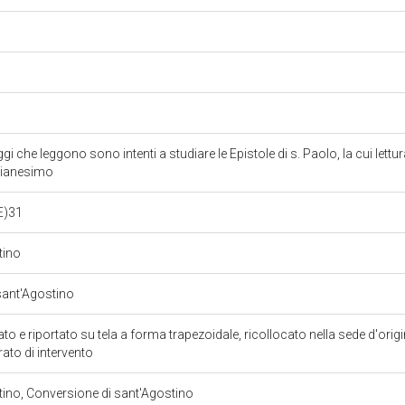
i che leggono sono intenti a studiare le Epistole di s. Paolo, la cui lettu
stianesimo
E)31
stino
sant'Agostino
to e riportato su tela a forma trapezoidale, ricollocato nella sede d'ori
rato di intervento
stino, Conversione di sant'Agostino