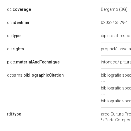
dc:
coverage
Bergamo (BG)
dc:
identifier
0303243529-4
dc:
type
dipinto affresc
dc:
rights
proprietà privat
pico:
materialAndTechnique
intonaco/ pittur
dcterms:
bibliographicCitation
bibliografia spec
bibliografia speci
bibliografia spec
rdf:
type
arco:CulturalP
Parte Compone