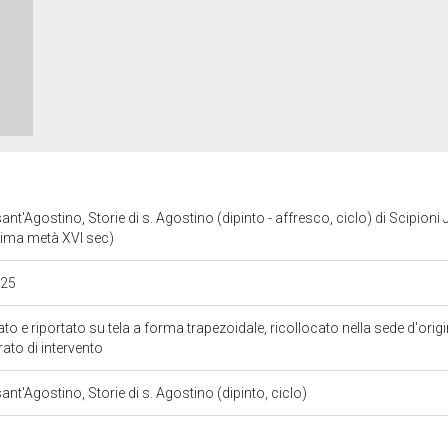
nt'Agostino, Storie di s. Agostino (dipinto - affresco, ciclo) di Scipioni 
ima metà XVI sec)
525
to e riportato su tela a forma trapezoidale, ricollocato nella sede d'ori
rato di intervento
ant'Agostino, Storie di s. Agostino (dipinto, ciclo)