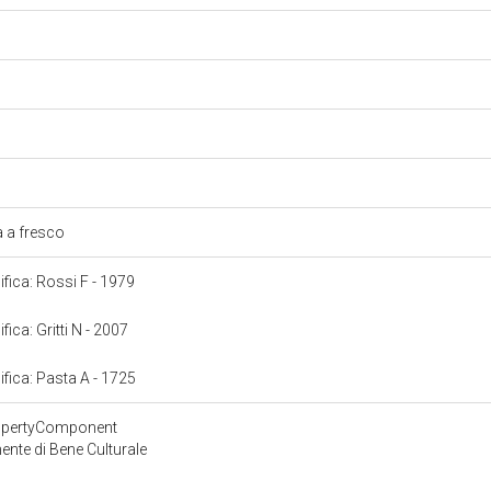
o
a
a a fresco
ifica: Rossi F - 1979
fica: Gritti N - 2007
ifica: Pasta A - 1725
ropertyComponent
nte di Bene Culturale