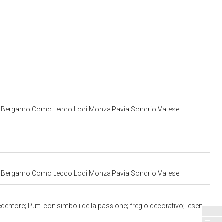
Milano Bergamo Como Lecco Lodi Monza Pavia Sondrio Varese
Milano Bergamo Como Lecco Lodi Monza Pavia Sondrio Varese
nto - affresco, ciclo) di Scipioni Jacopino (attribuito), Baschenis Cristoforo il Vecchio (attribuito) - ambito bergamasco (XVI sec)