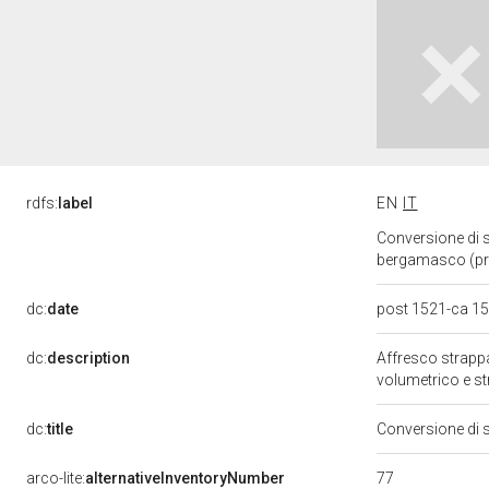
rdfs:
label
EN
IT
Conversione di sa
bergamasco (pr
dc:
date
post 1521-ca 1
dc:
description
Affresco strappa
volumetrico e st
dc:
title
Conversione di s
77
arco-lite:
alternativeInventoryNumber