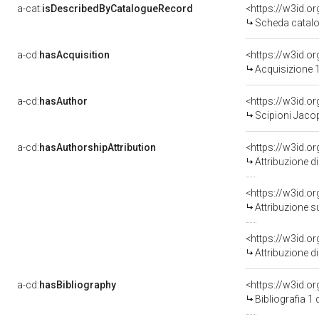
a-cat:
isDescribedByCatalogueRecord
<https://w3id.
Scheda catalo
a-cd:
hasAcquisition
<https://w3id.o
Acquisizione 1
a-cd:
hasAuthor
<https://w3id.
Scipioni Jacop
a-cd:
hasAuthorshipAttribution
<https://w3id.o
Attribuzione d
<https://w3id.o
Attribuzione s
<https://w3id.o
Attribuzione d
a-cd:
hasBibliography
<https://w3id.o
Bibliografia 1