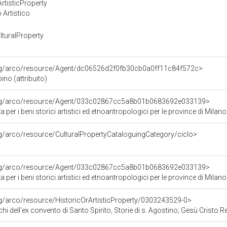
rtisticProperty
 Artistico
turalProperty
org/arco/resource/Agent/dc06526d2f0fb30cb0a0ff11c84f572c>
ino (attribuito)
org/arco/resource/Agent/033c02867cc5a8b01b0683692e033139>
 per i beni storici artistici ed etnoantropologici per le province di 
rg/arco/resource/CulturalPropertyCataloguingCategory/ciclo>
org/arco/resource/Agent/033c02867cc5a8b01b0683692e033139>
 per i beni storici artistici ed etnoantropologici per le province di 
rg/arco/resource/HistoricOrArtisticProperty/0303243529-0>
onvento di Santo Spirito, Storie di s. Agostino; Gesù Cristo Redentore; Putti con simboli della passione; fregio decorativo; lesene dipinte (dipi