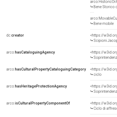
arco:HistoricOrA
Bene Storico o
arco:MovableCul
Bene mobile
dc:
creator
<https://w3id.
Scipioni Jacop
arco:
hasCataloguingAgency
<https://w3id.
Soprintendenza
arco:
hasCulturalPropertyCataloguingCategory
<https://w3id.o
ciclo
arco:
hasHeritageProtectionAgency
<https://w3id.
Soprintendenza
arco:
isCulturalPropertyComponentOf
<https://w3id.o
Ciclo di affreschi dell'ex c