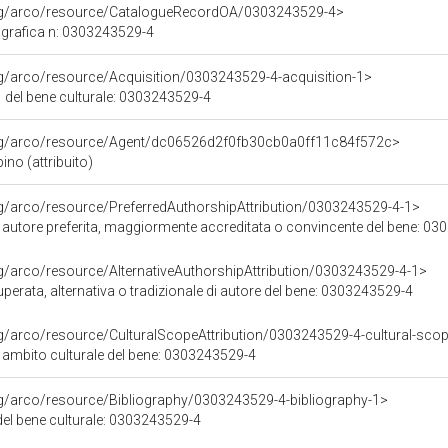
org/arco/resource/CatalogueRecordOA/0303243529-4>
grafica n: 0303243529-4
rg/arco/resource/Acquisition/0303243529-4-acquisition-1>
 del bene culturale: 0303243529-4
org/arco/resource/Agent/dc06526d2f0fb30cb0a0ff11c84f572c>
ino (attribuito)
rg/arco/resource/PreferredAuthorshipAttribution/0303243529-4-1>
i autore preferita, maggiormente accreditata o convincente del bene: 0
rg/arco/resource/AlternativeAuthorshipAttribution/0303243529-4-1>
uperata, alternativa o tradizionale di autore del bene: 0303243529-4
rg/arco/resource/CulturalScopeAttribution/0303243529-4-cultural-scope
i ambito culturale del bene: 0303243529-4
rg/arco/resource/Bibliography/0303243529-4-bibliography-1>
 del bene culturale: 0303243529-4