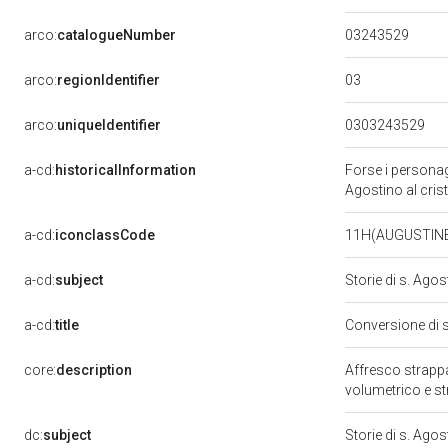
03243529
arco:
catalogueNumber
03
arco:
regionIdentifier
arco:
uniqueIdentifier
0303243529
a-cd:
historicalInformation
Forse i personagg
Agostino al cri
a-cd:
iconclassCode
11H(AUGUSTIN
a-cd:
subject
Storie di s. Ago
a-cd:
title
Conversione di 
core:
description
Affresco strappa
volumetrico e st
dc:
subject
Storie di s. Ago