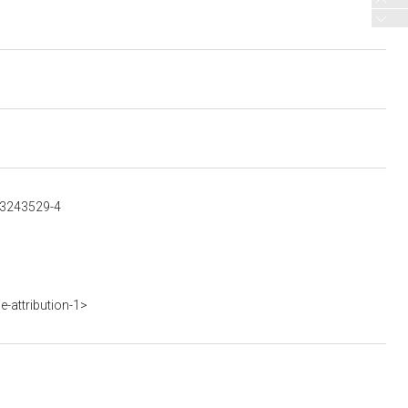
303243529-4
-attribution-1>