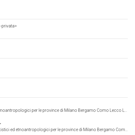
-privata>
ci per le province di Milano Bergamo Como Lecco Lodi Monza Pavia Sondrio Varese
>
ologici per le province di Milano Bergamo Como Lecco Lodi Monza Pavia Sondrio Varese