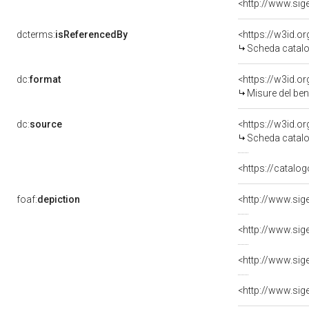
dcterms:
isReferencedBy
<https://w3id.
Scheda catalo
dc:
format
<https://w3id.
Misure del be
dc:
source
<https://w3id.
Scheda catalo
<https://catalog
foaf:
depiction