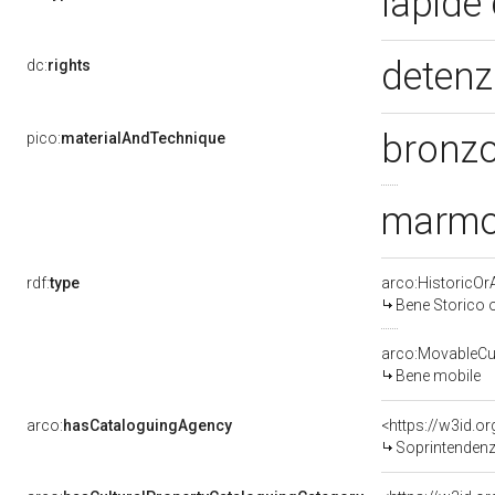
lapide
detenz
dc:
rights
bronzo
pico:
materialAndTechnique
marmo
rdf:
type
arco:HistoricOrA
Bene Storico o
arco:MovableCul
Bene mobile
arco:
hasCataloguingAgency
<https://w3id.
Soprintendenza per i 