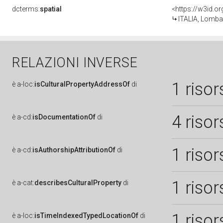
dcterms:
spatial
<https://w3id.
ITALIA, Lomb
RELAZIONI INVERSE
1 risor
è
a-loc:
isCulturalPropertyAddressOf
di
4 risor
è
a-cd:
isDocumentationOf
di
1 risor
è
a-cd:
isAuthorshipAttributionOf
di
1 risor
è
a-cat:
describesCulturalProperty
di
1 risor
è
a-loc:
isTimeIndexedTypedLocationOf
di