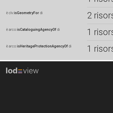
2 risor
è
clv:
isGeometryFor
di
1 risor
è
arco:
isCataloguingAgencyOf
di
1 risor
è
arco:
isHeritageProtectionAgencyOf
di