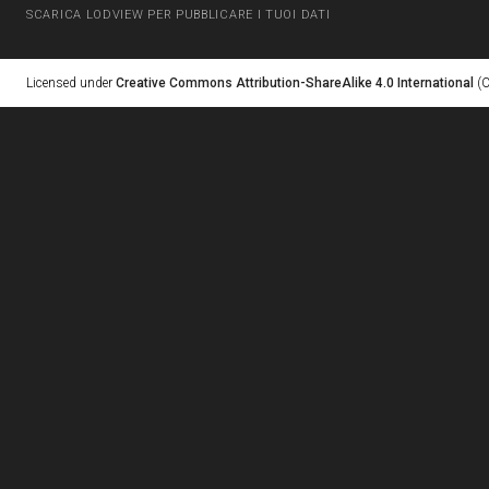
SCARICA LODVIEW PER PUBBLICARE I TUOI DATI
Licensed under
Creative Commons Attribution-ShareAlike 4.0 International
(C