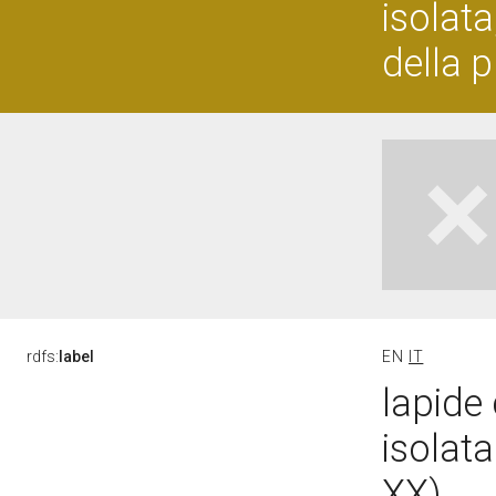
isolat
della 
rdfs:
label
EN
IT
lapide
isolata
XX)