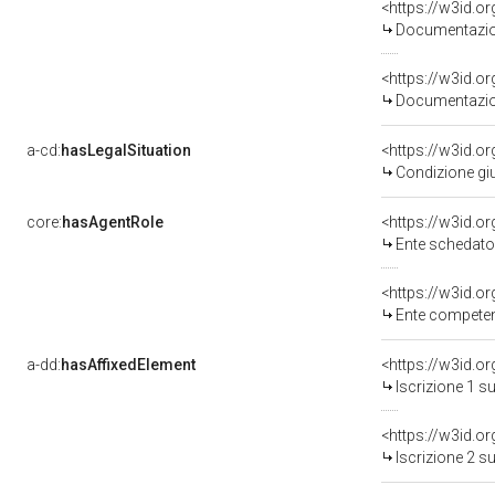
Documentazion
Documentazion
a-cd:
hasLegalSituation
Condizione giu
core:
hasAgentRole
<https://w3id.
Ente schedatore del bene 03
<https://w3id.o
Ente competente per 
a-dd:
hasAffixedElement
<https://w3id.o
Iscrizione 1 s
<https://w3id.o
Iscrizione 2 s