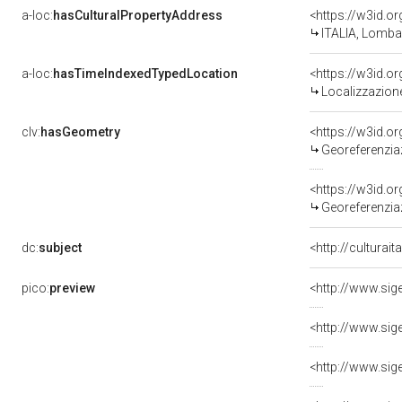
a-loc:
hasCulturalPropertyAddress
<https://w3id.
ITALIA, Lomb
a-loc:
hasTimeIndexedTypedLocation
<https://w3id.
Localizzazione
clv:
hasGeometry
<https://w3id.
Georeferenziaz
<https://w3id.
Georeferenzia
dc:
subject
<http://culturai
pico:
preview