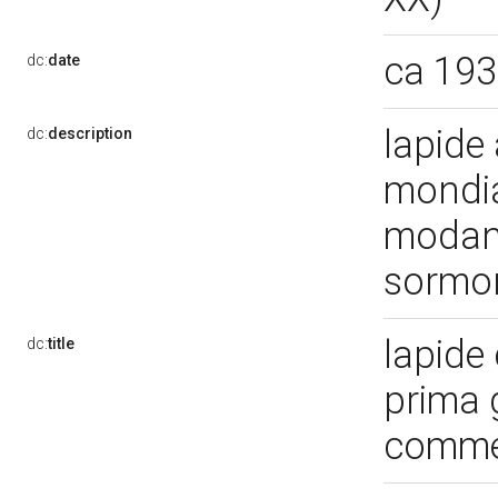
ca 19
dc:
date
lapide 
dc:
description
mondia
modana
sormon
lapide
dc:
title
prima 
commem