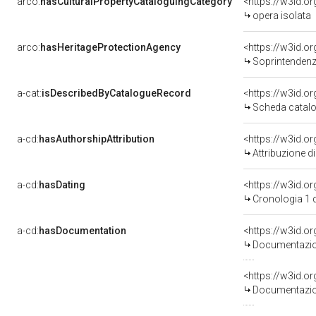
arco:
hasCulturalPropertyCataloguingCategory
<https://w3id.o
opera isolata
arco:
hasHeritageProtectionAgency
<https://w3id.
Soprintendenza
a-cat:
isDescribedByCatalogueRecord
<https://w3id.
Scheda catalo
a-cd:
hasAuthorshipAttribution
Attribuzione d
a-cd:
hasDating
<https://w3id.
Cronologia 1 
a-cd:
hasDocumentation
Documentazion
Documentazion