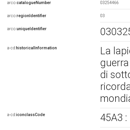
03254466
arco:
catalogueNumber
03
arco:
regionIdentifier
03032
arco:
uniqueIdentifier
La lapi
a-cd:
historicalInformation
guerra
di sot
ricord
mondi
45A3 :
a-cd:
iconclassCode