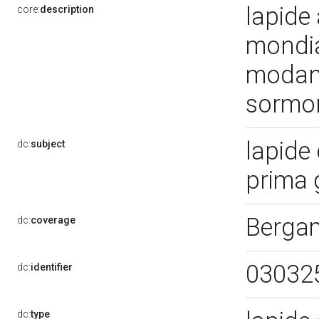
lapide 
core:
description
mondia
modana
sormon
lapide
dc:
subject
prima 
Berga
dc:
coverage
03032
dc:
identifier
dc:
type