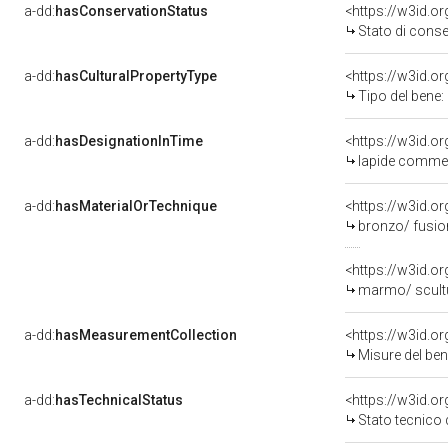
a-dd:
hasConservationStatus
<https://w3id.o
Stato di cons
a-dd:
hasCulturalPropertyType
<https://w3id.
Tipo del bene
a-dd:
hasDesignationInTime
lapide commem
a-dd:
hasMaterialOrTechnique
<https://w3id.o
bronzo/ fusio
<https://w3id.o
marmo/ scult
a-dd:
hasMeasurementCollection
<https://w3id.
Misure del be
a-dd:
hasTechnicalStatus
<https://w3id.o
Stato tecnico