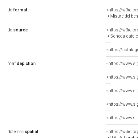
dc:
format
<https://w3id.
Misure del be
dc:
source
<https://w3id.
Scheda catalo
<https://catalog
foaf:
depiction
dcterms:
spatial
<https://w3id.
ITALIA, Lomba