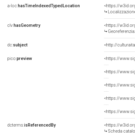
a-loc:
hasTimeIndexedTypedLocation
<https://w3id.
Localizzazione
clv:
hasGeometry
<https://w3id.
Georeferenziaz
dc:
subject
<http://culturai
pico:
preview
dcterms:
isReferencedBy
<https://w3id.
Scheda catalo