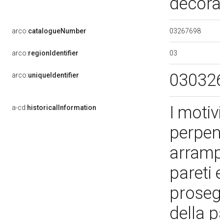
decora
03267698
arco:
catalogueNumber
03
arco:
regionIdentifier
03032
arco:
uniqueIdentifier
I motiv
a-cd:
historicalInformation
perpen
arrampi
pareti 
proseg
della p