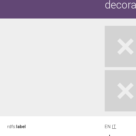
decora
rdfs:
label
EN
IT