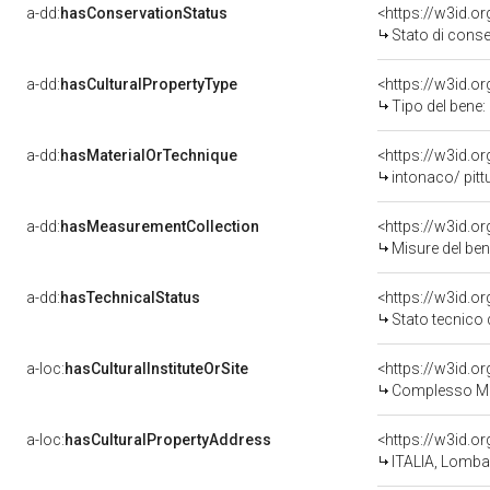
a-dd:
hasConservationStatus
<https://w3id.o
Stato di cons
a-dd:
hasCulturalPropertyType
<https://w3id.
Tipo del bene:
a-dd:
hasMaterialOrTechnique
<https://w3id.o
intonaco/ pitt
a-dd:
hasMeasurementCollection
<https://w3id.
Misure del be
a-dd:
hasTechnicalStatus
<https://w3id.o
Stato tecnico
a-loc:
hasCulturalInstituteOrSite
Complesso Mu
a-loc:
hasCulturalPropertyAddress
<https://w3id.
ITALIA, Lomba