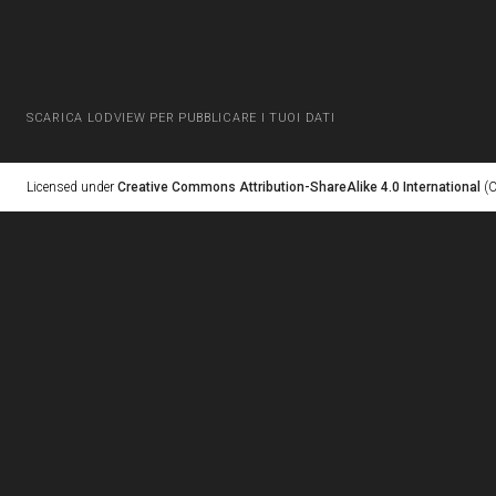
SCARICA LODVIEW PER PUBBLICARE I TUOI DATI
Licensed under
Creative Commons Attribution-ShareAlike 4.0 International
(C