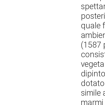
spetta
posteri
quale f
ambient
(1587 
consist
vegetal
dipinto
dotato
simile 
marmi v