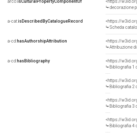
arco:
isCulturalPropertyComponentOf
<https://w3id.o
decorazione p
a-cat:
isDescribedByCatalogueRecord
<https://w3id.
Scheda catalo
a-cd:
hasAuthorshipAttribution
Attribuzione d
a-cd:
hasBibliography
<https://w3id.o
Bibliografia 1
<https://w3id.o
Bibliografia 2
<https://w3id.o
Bibliografia 3
<https://w3id.o
Bibliografia 4