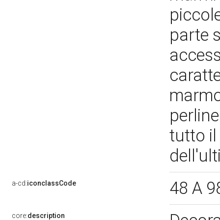
piccole
parte s
access
caratt
marmor
perlin
tutto i
dell'u
48 A 9
a-cd:
iconclassCode
core:
description