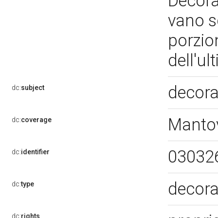
Decoraz
vano sc
porzion
dell'u
decora
dc:
subject
Manto
dc:
coverage
03032
dc:
identifier
decora
dc:
type
dc:
rights