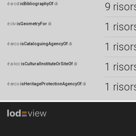
9 risor
è
a-cd:
isBibliographyOf
di
1 risor
è
clv:
isGeometryFor
di
1 risor
è
arco:
isCataloguingAgencyOf
di
1 risor
è
a-loc:
isCulturalInstituteOrSiteOf
di
1 risor
è
arco:
isHeritageProtectionAgencyOf
di