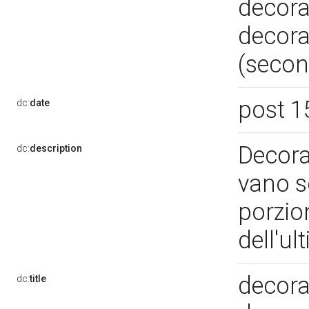
decora
decora
(secon
post 1
dc:
date
Decoraz
dc:
description
vano sc
porzion
dell'u
decora
dc:
title