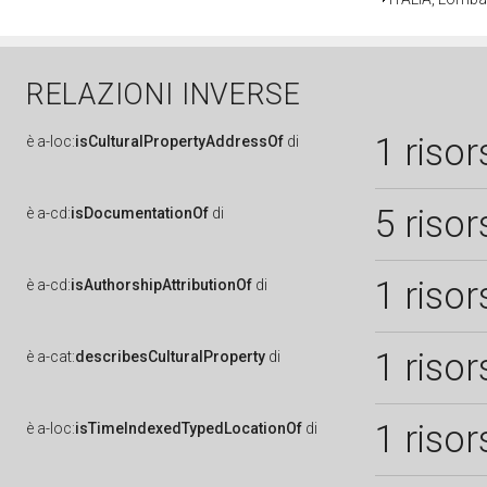
RELAZIONI INVERSE
1 risor
è
a-loc:
isCulturalPropertyAddressOf
di
5 risor
è
a-cd:
isDocumentationOf
di
1 risor
è
a-cd:
isAuthorshipAttributionOf
di
1 risor
è
a-cat:
describesCulturalProperty
di
1 risor
è
a-loc:
isTimeIndexedTypedLocationOf
di