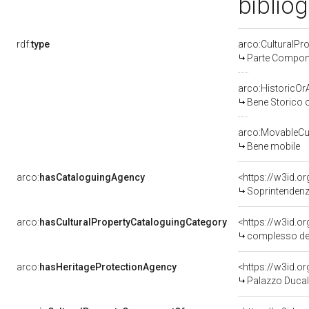
bibliog
rdf:
type
arco:CulturalP
Parte Compone
arco:HistoricOrA
Bene Storico o
arco:MovableCul
Bene mobile
arco:
hasCataloguingAgency
<https://w3id.
Soprintendenza
arco:
hasCulturalPropertyCataloguingCategory
<https://w3id.o
complesso de
arco:
hasHeritageProtectionAgency
<https://w3id.
Palazzo Ducal