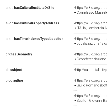
a-loc:
hasCulturalInstituteOrSite
<https://w3id.org/ar
Complesso Museale 
a-loc:
hasCulturalPropertyAddress
<https://w3id.org/a
ITALIA, Lombardia,
a-loc:
hasTimeIndexedTypedLocation
<https://w3id.org/ar
Localizzazione fisi
clv:
hasGeometry
<https://w3id.org/ar
Georeferenziazione 
dc:
subject
<http://culturaitalia.
pico:
author
<https://w3id.org/a
Giulio Romano (bot
<https://w3id.org/a
Scultori Giovanni Ba