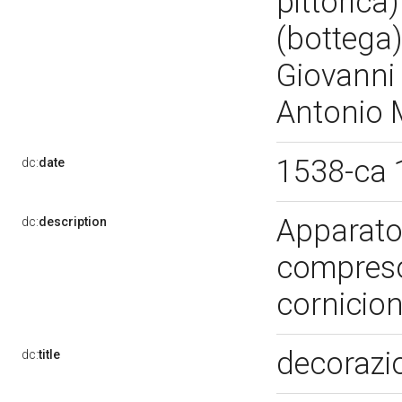
pittorica
(bottega)
Giovanni 
Antonio M
1538-ca
dc:
date
Apparato 
dc:
description
compreso 
cornicion
decorazio
dc:
title