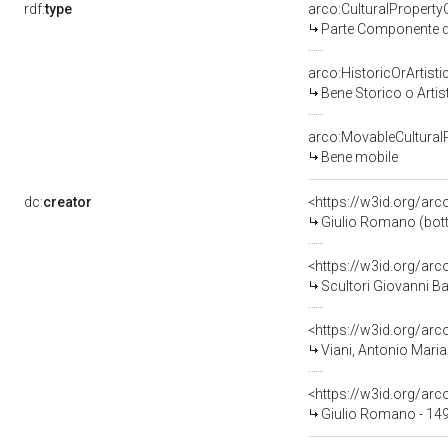
rdf:
type
arco:CulturalPropert
Parte Componente di
arco:HistoricOrArtisti
Bene Storico o Artis
arco:MovableCultural
Bene mobile
dc:
creator
<https://w3id.org/a
Giulio Romano (bot
<https://w3id.org/a
Scultori Giovanni Ba
<https://w3id.org/a
Viani, Antonio Maria
<https://w3id.org/a
Giulio Romano - 149