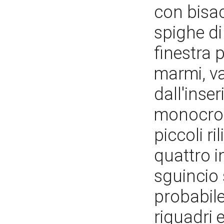
con bisac
spighe di
finestra 
marmi, va
dall'inse
monocrom
piccoli ri
quattro in
sguincio 
probabil
riquadri 