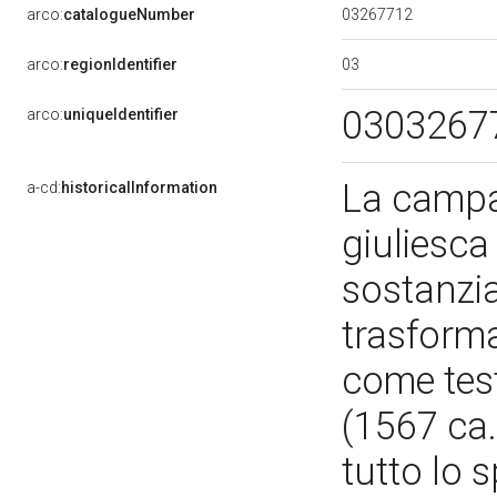
03267712
arco:
catalogueNumber
03
arco:
regionIdentifier
0303267
arco:
uniqueIdentifier
La campat
a-cd:
historicalInformation
giuliesc
sostanzia
trasforma
come test
(1567 ca.
tutto lo s