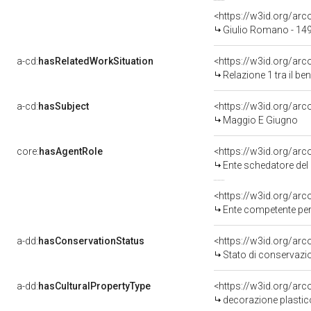
<https://w3id.org/a
Giulio Romano - 149
a-cd:
hasRelatedWorkSituation
Relazione 1 tra il b
a-cd:
hasSubject
<https://w3id.org/a
Maggio E Giugno
core:
hasAgentRole
<https://w3id.org/ar
Ente schedatore del bene 
<https://w3id.org/ar
Ente competente per
a-dd:
hasConservationStatus
<https://w3id.org/ar
Stato di conservazi
a-dd:
hasCulturalPropertyType
<https://w3id.org/a
decorazione plastico