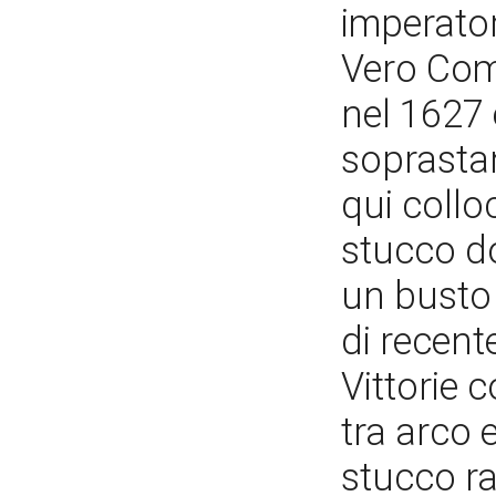
imperator
Vero Comm
nel 1627 
soprastan
qui collo
stucco d
un busto 
di recent
Vittorie c
tra arco 
stucco raf