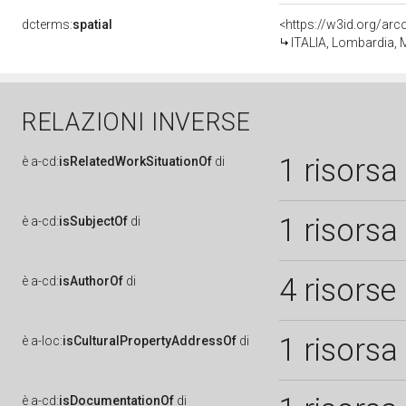
dcterms:
spatial
<https://w3id.org/a
ITALIA, Lombardia,
RELAZIONI INVERSE
1 risorsa
è
a-cd:
isRelatedWorkSituationOf
di
1 risorsa
è
a-cd:
isSubjectOf
di
4 risorse
è
a-cd:
isAuthorOf
di
1 risorsa
è
a-loc:
isCulturalPropertyAddressOf
di
è
a-cd:
isDocumentationOf
di