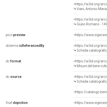
<https://w3id.org/a
Viani, Antonio Maria
<https://w3id.org/a
Giulio Romano - 149
pico:
preview
dcterms:
isReferencedBy
<https://w3id.org/a
Scheda catalografi
dc:
format
<https://w3id.org/ar
Misure del bene cul
dc:
source
<https://w3id.org/a
Scheda catalografi
<https://catalogo.beni
foaf:
depiction