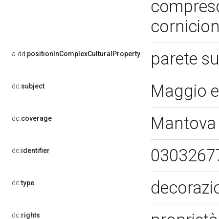
compreso 
cornicion
parete s
a-dd:
positionInComplexCulturalProperty
Maggio 
dc:
subject
Mantova
dc:
coverage
0303267
dc:
identifier
decorazio
dc:
type
dc:
rights