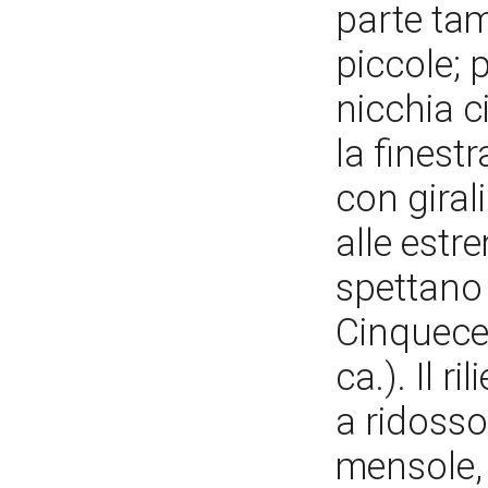
parte tam
piccole; 
nicchia c
la finestr
con giral
alle estr
spettano 
Cinquece
ca.). Il r
a ridosso
mensole, 