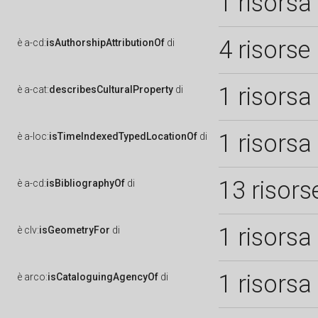
1 risorsa
4 risorse
è
a-cd:
isAuthorshipAttributionOf
di
1 risorsa
è
a-cat:
describesCulturalProperty
di
1 risorsa
è
a-loc:
isTimeIndexedTypedLocationOf
di
13 risors
è
a-cd:
isBibliographyOf
di
1 risorsa
è
clv:
isGeometryFor
di
1 risorsa
è
arco:
isCataloguingAgencyOf
di