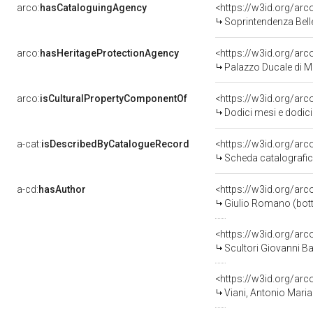
arco:
hasCataloguingAgency
<https://w3id.org/a
Soprintendenza Belle
arco:
hasHeritageProtectionAgency
<https://w3id.org/a
Palazzo Ducale di 
arco:
isCulturalPropertyComponentOf
<https://w3id.org/ar
Dodici mesi e dodici segni zodiacali (decorazione plastico-pitt
a-cat:
isDescribedByCatalogueRecord
<https://w3id.org/a
Scheda catalografi
a-cd:
hasAuthor
<https://w3id.org/a
Giulio Romano (bot
<https://w3id.org/a
Scultori Giovanni Ba
<https://w3id.org/a
Viani, Antonio Maria