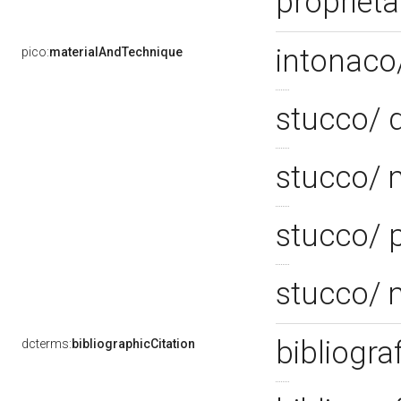
propriet
intonaco/
pico:
materialAndTechnique
stucco/ 
stucco/ 
stucco/ p
stucco/ 
bibliogra
dcterms:
bibliographicCitation