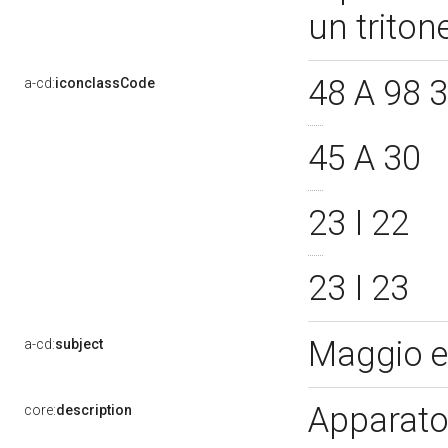
un triton
48 A 98 
a-cd:
iconclassCode
45 A 30
23 I 22
23 I 23
Maggio 
a-cd:
subject
Apparato 
core:
description