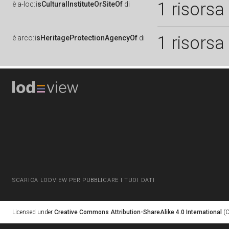
1 risorsa
è
a-loc:
isCulturalInstituteOrSiteOf
di
1 risorsa
è
arco:
isHeritageProtectionAgencyOf
di
SCARICA LODVIEW PER PUBBLICARE I TUOI DATI
Licensed under
Creative Commons Attribution-ShareAlike 4.0 International
(C