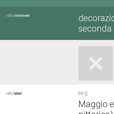
decorazio
rdfs:
comment
seconda 
rdfs:
label
EN
IT
Maggio e