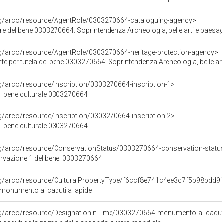
org/arco/resource/AgentRole/0303270664-cataloguing-agency>
e del bene 0303270664: Soprintendenza Archeologia, belle arti e paesagg
rg/arco/resource/AgentRole/0303270664-heritage-protection-agency>
e per tutela del bene 0303270664: Soprintendenza Archeologia, belle arti
rg/arco/resource/Inscription/0303270664-inscription-1>
ul bene culturale 0303270664
rg/arco/resource/Inscription/0303270664-inscription-2>
ul bene culturale 0303270664
rg/arco/resource/ConservationStatus/0303270664-conservation-statu
ervazione 1 del bene: 0303270664
org/arco/resource/CulturalPropertyType/f6ccf8e741c4ee3c7f5b98bdd
 monumento ai caduti a lapide
rg/arco/resource/DesignationInTime/0303270664-monumento-ai-caduti