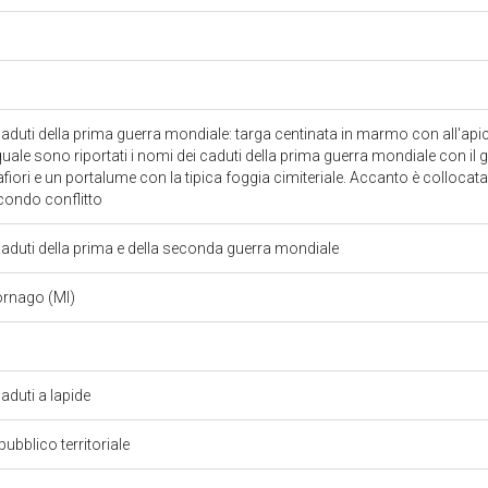
duti della prima guerra mondiale: targa centinata in marmo con all'api
 quale sono riportati i nomi dei caduti della prima guerra mondiale con il gr
fiori e un portalume con la tipica foggia cimiteriale. Accanto è collocata
econdo conflitto
duti della prima e della seconda guerra mondiale
rnago (MI)
duti a lapide
pubblico territoriale