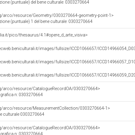
zione (puntuale) del bene culturale: 0303270664
org/arco/resource/Geometry/0303270664-geometry-point-1>
ione (puntuale) 1 del bene culturale: 0303270664
talia.it/pico/thesaurus/4.1#opere_d_arte_visiva>
ecweb.beniculturali.it/images/fullsize/ICCD1066657/ICCD14966054_D0
ecweb.beniculturali.it/images/fullsize/ICCD1066657/ICCD14966057_D
ecweb.beniculturali.it/images/fullsize/ICCD1066657/ICCD14966059_D
org/arco/resource/CatalogueRecordOA/0303270664>
grafica n: 0303270664
org/arco/resource/MeasurementCollection/0303270664-1>
ne culturale 0303270664
org/arco/resource/CatalogueRecordOA/0303270664>
grafica n: 0303270664