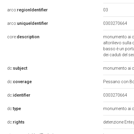
03
arco:
regionIdentifier
arco:
uniqueIdentifier
0303270664
core:
description
monumento ai ca
altorilievo sulla
basso è un porta
dei caduti del s
dc:
subject
monumento ai ca
dc:
coverage
Pessano con Bo
dc:
identifier
0303270664
dc:
type
monumento ai ca
dc:
rights
detenzione Ente 