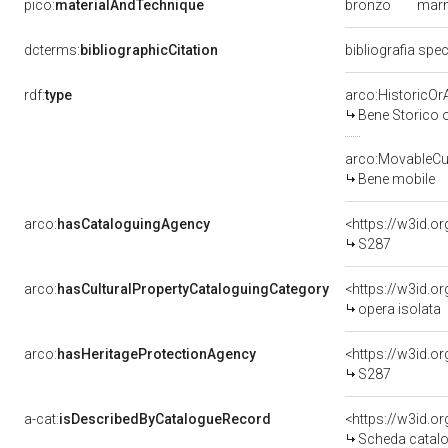
bronzo
mar
pico:
materialAndTechnique
dcterms:
bibliographicCitation
bibliografia spec
rdf:
type
arco:HistoricOrA
Bene Storico o
arco:MovableCul
Bene mobile
arco:
hasCataloguingAgency
<https://w3id.
S287
arco:
hasCulturalPropertyCataloguingCategory
<https://w3id.o
opera isolata
arco:
hasHeritageProtectionAgency
<https://w3id.
S287
a-cat:
isDescribedByCatalogueRecord
<https://w3id.
Scheda catalo