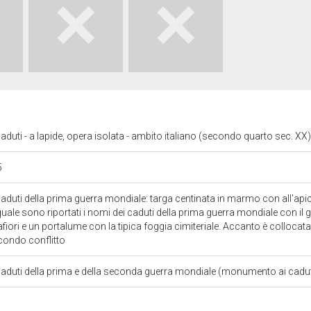
uti - a lapide, opera isolata - ambito italiano (secondo quarto sec. XX
5
duti della prima guerra mondiale: targa centinata in marmo con all'api
 quale sono riportati i nomi dei caduti della prima guerra mondiale con il gr
fiori e un portalume con la tipica foggia cimiteriale. Accanto è collocata
econdo conflitto
duti della prima e della seconda guerra mondiale (monumento ai caduti