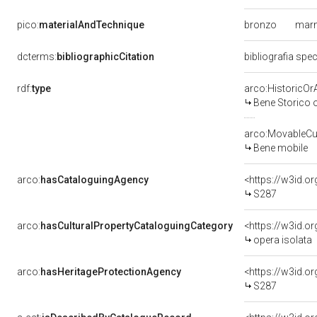
bronzo
mar
pico:
materialAndTechnique
dcterms:
bibliographicCitation
bibliografia spec
rdf:
type
arco:HistoricOrA
Bene Storico o
arco:MovableCul
Bene mobile
arco:
hasCataloguingAgency
<https://w3id.
S287
arco:
hasCulturalPropertyCataloguingCategory
<https://w3id.o
opera isolata
arco:
hasHeritageProtectionAgency
<https://w3id.
S287