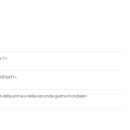
s-1>
c181b6f1>
-della-prima-e-della-seconda-guerra-mondiale>