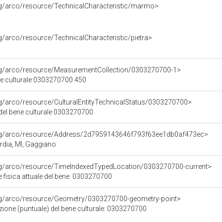
rg/arco/resource/TechnicalCharacteristic/marmo>
rg/arco/resource/TechnicalCharacteristic/pietra>
org/arco/resource/MeasurementCollection/0303270700-1>
ne culturale 0303270700 450
rg/arco/resource/CulturalEntityTechnicalStatus/0303270700>
 del bene culturale 0303270700
org/arco/resource/Address/2d7959143646f793f63ee1db0af473ec>
rdia, MI, Gaggiano
org/arco/resource/TimeIndexedTypedLocation/0303270700-current>
 fisica attuale del bene: 0303270700
org/arco/resource/Geometry/0303270700-geometry-point>
zione (puntuale) del bene culturale: 0303270700