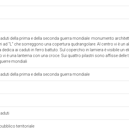
duti della prima e della seconda guerra mondiale: monumento archite
tri ad "L" che sorreggono una copertura qudrangolare. Al centro vi è un al
 la dedica ai caduti in ferro battuto. Sul coperchio in lamiera è visibile un e
o vi è una lanterna con una croce. Sui quattro pilastri sono affisse delle 
 guerre mondiali
duti della prima e della seconda guerra mondiale
aduti
pubblico territoriale