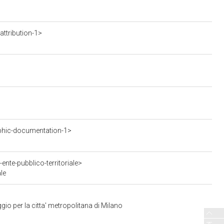
ttribution-1>
phic-documentation-1>
nte-pubblico-territoriale>
le
io per la citta' metropolitana di Milano