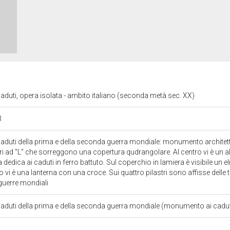
duti, opera isolata - ambito italiano (seconda metà sec. XX)
3
duti della prima e della seconda guerra mondiale: monumento archite
tri ad "L" che sorreggono una copertura qudrangolare. Al centro vi è un al
 la dedica ai caduti in ferro battuto. Sul coperchio in lamiera è visibile un e
o vi è una lanterna con una croce. Sui quattro pilastri sono affisse delle 
 guerre mondiali
duti della prima e della seconda guerra mondiale (monumento ai cadu