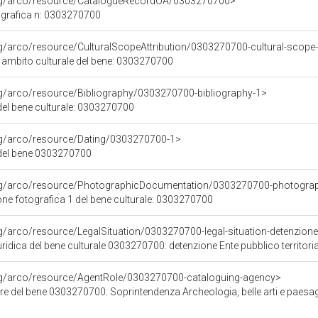
org/arco/resource/CatalogueRecordOA/0303270700>
grafica n: 0303270700
rg/arco/resource/CulturalScopeAttribution/0303270700-cultural-scope-a
i ambito culturale del bene: 0303270700
rg/arco/resource/Bibliography/0303270700-bibliography-1>
 del bene culturale: 0303270700
org/arco/resource/Dating/0303270700-1>
del bene 0303270700
org/arco/resource/PhotographicDocumentation/0303270700-photogra
e fotografica 1 del bene culturale: 0303270700
g/arco/resource/LegalSituation/0303270700-legal-situation-detenzione-e
ridica del bene culturale 0303270700: detenzione Ente pubblico territoria
org/arco/resource/AgentRole/0303270700-cataloguing-agency>
e del bene 0303270700: Soprintendenza Archeologia, belle arti e paesagg