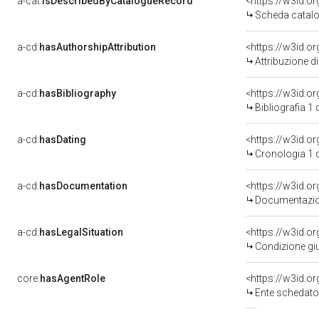
a-cat:
isDescribedByCatalogueRecord
<https://w3id.
Scheda catalo
a-cd:
hasAuthorshipAttribution
<https://w3id.o
Attribuzione d
a-cd:
hasBibliography
<https://w3id.o
Bibliografia 1
a-cd:
hasDating
<https://w3id.
Cronologia 1 
a-cd:
hasDocumentation
<https://w3id.
Documentazion
a-cd:
hasLegalSituation
<https://w3id.or
Condizione giu
core:
hasAgentRole
<https://w3id.
Ente schedator