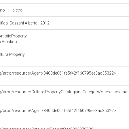
mo
pietra
ifica: Cazzani Alberta - 2012
rtisticProperty
 Artistico
turalProperty
org/arco/resource/Agent/3400de061fa5f42f160795ee3ac35322>
rg/arco/resource/CulturalPropertyCataloguingCategory/opera-isolata>
org/arco/resource/Agent/3400de061fa5f42f160795ee3ac35322>