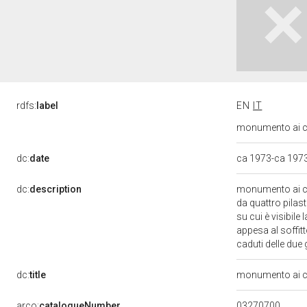
rdfs:
label
EN
IT
monumento ai ca
dc:
date
ca 1973-ca 197
dc:
description
monumento ai ca
da quattro pilas
su cui è visibile
appesa al soffitt
caduti delle due
dc:
title
monumento ai ca
03270700
arco:
catalogueNumber