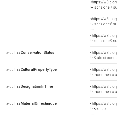
<https://w3id.o
Iscrizione 7 s
<https://w3id.o
Iscrizione 8 s
<https://w3id.o
Iscrizione 9 s
a-dd:
hasConservationStatus
<https://w3id.o
Stato di cons
a-dd:
hasCulturalPropertyType
<https://w3id.
monumento ai
a-dd:
hasDesignationInTime
<https://w3id.o
monumento ai 
a-dd:
hasMaterialOrTechnique
<https://w3id.o
Bronzo