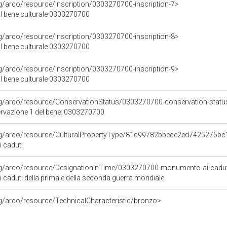
rg/arco/resource/Inscription/0303270700-inscription-7>
ul bene culturale 0303270700
rg/arco/resource/Inscription/0303270700-inscription-8>
ul bene culturale 0303270700
rg/arco/resource/Inscription/0303270700-inscription-9>
ul bene culturale 0303270700
rg/arco/resource/ConservationStatus/0303270700-conservation-statu
ervazione 1 del bene: 0303270700
org/arco/resource/CulturalPropertyType/81c99782bbece2ed7425275b
 caduti
rg/arco/resource/DesignationInTime/0303270700-monumento-ai-caduti
caduti della prima e della seconda guerra mondiale
rg/arco/resource/TechnicalCharacteristic/bronzo>