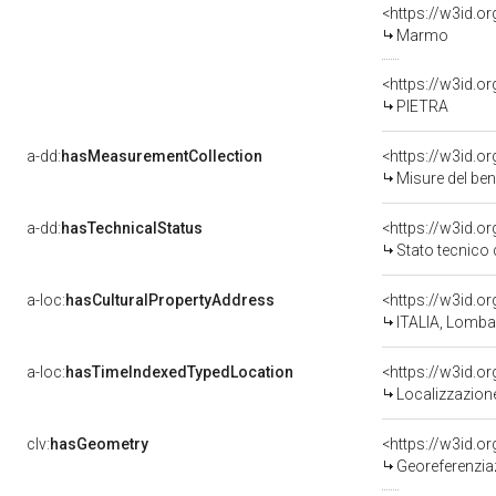
<https://w3id.o
Marmo
<https://w3id.o
PIETRA
a-dd:
hasMeasurementCollection
<https://w3id.
Misure del be
a-dd:
hasTechnicalStatus
<https://w3id.o
Stato tecnico
a-loc:
hasCulturalPropertyAddress
<https://w3id.
ITALIA, Lomba
a-loc:
hasTimeIndexedTypedLocation
<https://w3id.
Localizzazione
clv:
hasGeometry
<https://w3id.
Georeferenzia