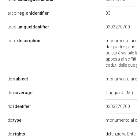
03
arco:
regionIdentifier
arco:
uniqueIdentifier
0303270700
core:
description
monumento ai ca
da quattro pilas
su cui è visibile
appesa al soffitt
caduti delle due
dc:
subject
monumento ai ca
dc:
coverage
Gaggiano (MI)
dc:
identifier
0303270700
dc:
type
monumento ai c
dc:
rights
detenzione Ente 