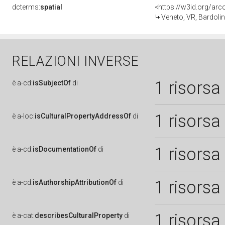
dcterms:
spatial
<https://w3id.org/a
Veneto, VR, Bardoli
RELAZIONI INVERSE
1 risorsa
è
a-cd:
isSubjectOf
di
1 risorsa
è
a-loc:
isCulturalPropertyAddressOf
di
1 risorsa
è
a-cd:
isDocumentationOf
di
1 risorsa
è
a-cd:
isAuthorshipAttributionOf
di
1 risorsa
è
a-cat:
describesCulturalProperty
di