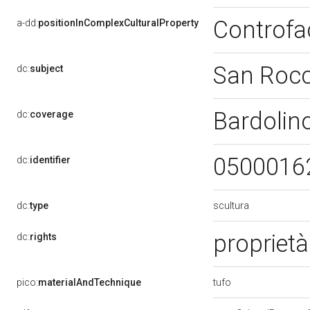
Controfa
a-dd:
positionInComplexCulturalProperty
San Roc
dc:
subject
Bardolin
dc:
coverage
0500016
dc:
identifier
scultura
dc:
type
proprietà
dc:
rights
tufo
pico:
materialAndTechnique