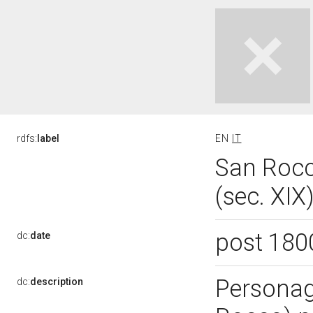
rdfs:
label
EN
IT
San Rocc
(sec. XIX
post 180
dc:
date
Personagg
dc:
description