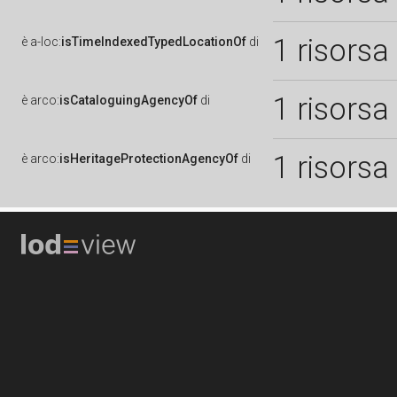
1 risorsa
è
a-loc:
isTimeIndexedTypedLocationOf
di
1 risorsa
è
arco:
isCataloguingAgencyOf
di
1 risorsa
è
arco:
isHeritageProtectionAgencyOf
di