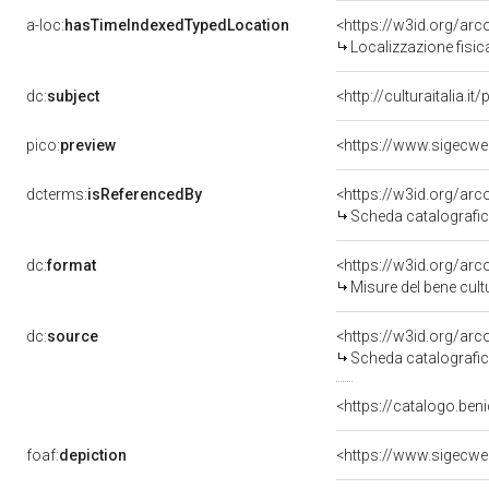
a-loc:
hasTimeIndexedTypedLocation
<https://w3id.org/ar
Localizzazione fisi
dc:
subject
<http://culturaitalia.
pico:
preview
dcterms:
isReferencedBy
<https://w3id.org/a
Scheda catalografi
dc:
format
<https://w3id.org/ar
Misure del bene cul
dc:
source
<https://w3id.org/a
Scheda catalografi
<https://catalogo.beni
foaf:
depiction