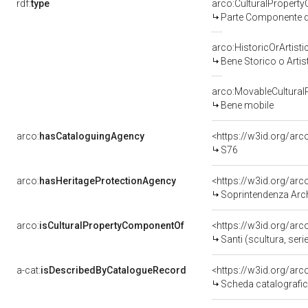
rdf:
type
arco:CulturalPropert
Parte Componente di
arco:HistoricOrArtisti
Bene Storico o Artis
arco:MovableCultural
Bene mobile
arco:
hasCataloguingAgency
<https://w3id.org/a
S76
arco:
hasHeritageProtectionAgency
<https://w3id.org/a
Soprintendenza Arche
arco:
isCulturalPropertyComponentOf
<https://w3id.org/ar
Santi (scultura, seri
a-cat:
isDescribedByCatalogueRecord
<https://w3id.org/a
Scheda catalografi