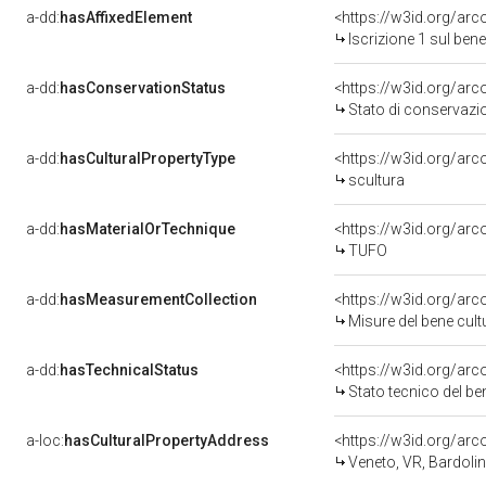
a-dd:
hasAffixedElement
<https://w3id.org/arc
Iscrizione 1 sul be
a-dd:
hasConservationStatus
<https://w3id.org/ar
Stato di conservazi
a-dd:
hasCulturalPropertyType
<https://w3id.org/a
scultura
a-dd:
hasMaterialOrTechnique
<https://w3id.org/arc
TUFO
a-dd:
hasMeasurementCollection
<https://w3id.org/ar
Misure del bene cul
a-dd:
hasTechnicalStatus
<https://w3id.org/ar
Stato tecnico del b
a-loc:
hasCulturalPropertyAddress
<https://w3id.org/a
Veneto, VR, Bardoli