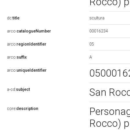
Rocco) p
scultura
dc:
title
00016234
arco:
catalogueNumber
05
arco:
regionIdentifier
A
arco:
suffix
0500016
arco:
uniqueIdentifier
San Roc
a-cd:
subject
Personagg
core:
description
Rocco) p