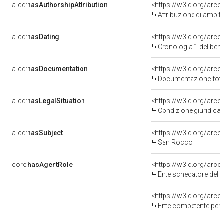
a-cd:
hasAuthorshipAttribution
Attribuzione di ambi
a-cd:
hasDating
<https://w3id.org/ar
Cronologia 1 del b
a-cd:
hasDocumentation
Documentazione foto
a-cd:
hasLegalSituation
Condizione giuridica
a-cd:
hasSubject
<https://w3id.org/a
San Rocco
core:
hasAgentRole
<https://w3id.org/ar
Ente schedatore del 
<https://w3id.org/ar
Ente competente per tutela de