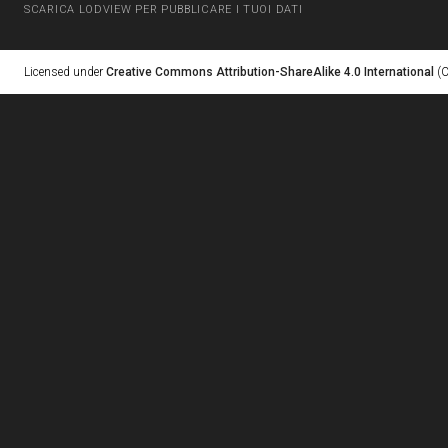
SCARICA LODVIEW PER PUBBLICARE I TUOI DATI
Licensed under
Creative Commons Attribution-ShareAlike 4.0 International
(C