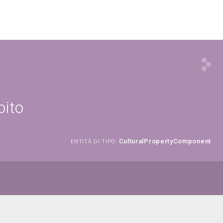
bito
CulturalPropertyComponent
ENTITÀ DI TIPO: