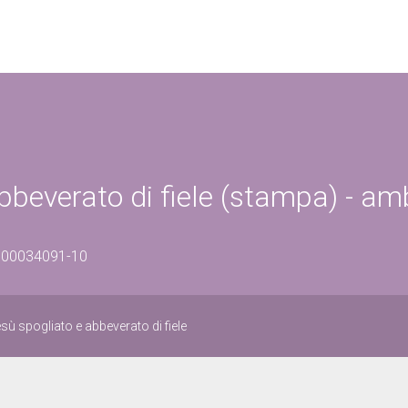
bbeverato di fiele (stampa) - am
/0500034091-10
ù spogliato e abbeverato di fiele