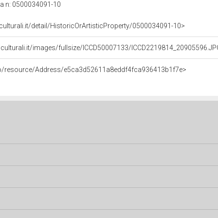
ca n: 0500034091-10
culturali.it/detail/HistoricOrArtisticProperty/0500034091-10>
niculturali.it/images/fullsize/ICCD50007133/ICCD2219814_20905596.J
rco/resource/Address/e5ca3d52611a8eddf4fca936413b1f7e>