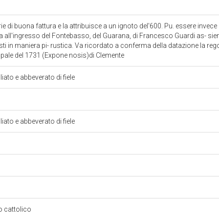
ie di buona fattura e la attribuisce a un ignoto del'600. Pu. essere invece
cina all'ingresso del Fontebasso, del Guarana, di Francesco Guardi as- siem
sti in maniera pi- rustica. Va ricordato a conferma della datazione la re
papale del 1731 (Expone nosis)di Clemente
iato e abbeverato di fiele
iato e abbeverato di fiele
so cattolico