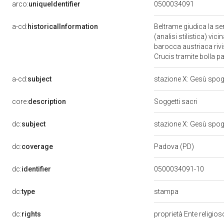
arco:
uniqueIdentifier
0500034091
a-cd:
historicalInformation
Beltrame giudica la ser
(analisi stilistica) vi
barocca austriaca rivi
Crucis tramite bolla 
a-cd:
subject
stazione X: Gesù spogl
core:
description
Soggetti sacri
dc:
subject
stazione X: Gesù spogl
dc:
coverage
Padova (PD)
dc:
identifier
0500034091-10
stampa
dc:
type
dc:
rights
proprietà Ente religio