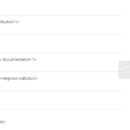
ribution-1>
c-documentation-1>
-religioso-cattolico>
eto