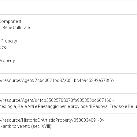
yComponent
 Bene Culturale
cProperty
tico
Property
rco/resource/Agent/7c6d0071bd87a051bc4b945392e573f5>
rco/resource/Agent/d4fcb35025708073fb905355bc667166>
ologia, Belle Arti e Paesaggio per le province di Padova, Treviso e Bell
co/resource/HistoricOrArtisticProperty/0500034091-0>
- ambito veneto (sec. XVIII)