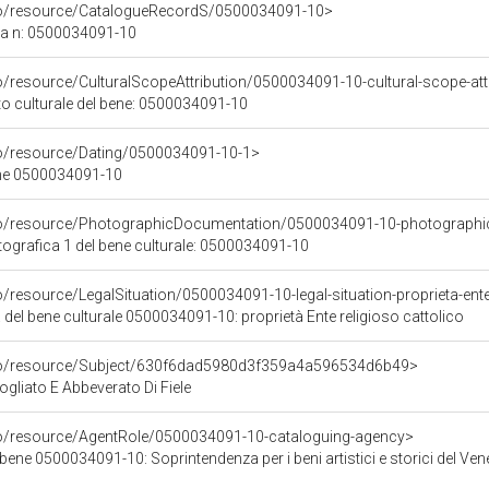
rco/resource/CatalogueRecordS/0500034091-10>
ca n: 0500034091-10
o/resource/CulturalScopeAttribution/0500034091-10-cultural-scope-att
to culturale del bene: 0500034091-10
co/resource/Dating/0500034091-10-1>
ene 0500034091-10
rco/resource/PhotographicDocumentation/0500034091-10-photographi
grafica 1 del bene culturale: 0500034091-10
o/resource/LegalSituation/0500034091-10-legal-situation-proprieta-ente
 del bene culturale 0500034091-10: proprietà Ente religioso cattolico
rco/resource/Subject/630f6dad5980d3f359a4a596534d6b49>
gliato E Abbeverato Di Fiele
co/resource/AgentRole/0500034091-10-cataloguing-agency>
bene 0500034091-10: Soprintendenza per i beni artistici e storici del Ven