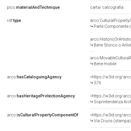
pico:
materialAndTechnique
carta/ calcografia
rdf:
type
arco:CulturalPropert
Parte Componente di
arco:HistoricOrArtisti
Bene Storico o Artis
arco:MovableCultural
Bene mobile
arco:
hasCataloguingAgency
<https://w3id.org/a
S76
arco:
hasHeritageProtectionAgency
<https://w3id.org/a
Soprintendenza Arche
arco:
isCulturalPropertyComponentOf
<https://w3id.org/ar
Via Crucis (stampa) 