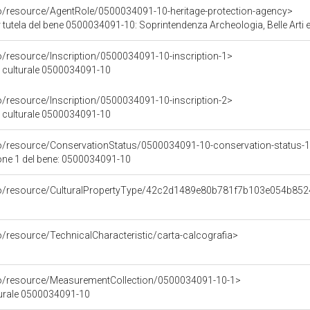
co/resource/AgentRole/0500034091-10-heritage-protection-agency>
tutela del bene 0500034091-10: Soprintendenza Archeologia, Belle Arti e
o/resource/Inscription/0500034091-10-inscription-1>
ne culturale 0500034091-10
o/resource/Inscription/0500034091-10-inscription-2>
ne culturale 0500034091-10
co/resource/ConservationStatus/0500034091-10-conservation-status-
one 1 del bene: 0500034091-10
rco/resource/CulturalPropertyType/42c2d1489e80b781f7b103e054b85
o/resource/TechnicalCharacteristic/carta-calcografia>
co/resource/MeasurementCollection/0500034091-10-1>
turale 0500034091-10