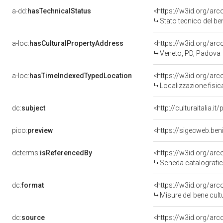
a-dd:
hasTechnicalStatus
<https://w3id.org/ar
Stato tecnico del b
a-loc:
hasCulturalPropertyAddress
<https://w3id.org/a
Veneto, PD, Padova
a-loc:
hasTimeIndexedTypedLocation
<https://w3id.org/ar
Localizzazione fisic
dc:
subject
<http://culturaitalia.
pico:
preview
<https://sigecweb.be
dcterms:
isReferencedBy
<https://w3id.org/a
Scheda catalografi
dc:
format
<https://w3id.org/ar
Misure del bene cul
dc:
source
<https://w3id.org/a