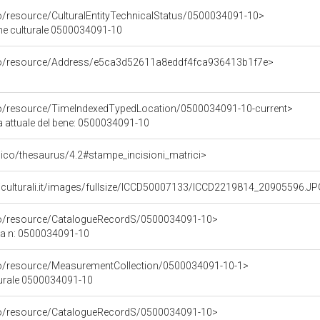
co/resource/CulturalEntityTechnicalStatus/0500034091-10>
ene culturale 0500034091-10
rco/resource/Address/e5ca3d52611a8eddf4fca936413b1f7e>
co/resource/TimeIndexedTypedLocation/0500034091-10-current>
a attuale del bene: 0500034091-10
it/pico/thesaurus/4.2#stampe_incisioni_matrici>
niculturali.it/images/fullsize/ICCD50007133/ICCD2219814_20905596.J
rco/resource/CatalogueRecordS/0500034091-10>
ca n: 0500034091-10
co/resource/MeasurementCollection/0500034091-10-1>
turale 0500034091-10
rco/resource/CatalogueRecordS/0500034091-10>