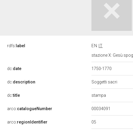
rdfs:
label
EN
IT
stazione X: Gesù spogl
dc:
date
1750-1770
dc:
description
Soggetti sacri
stampa
dc:
title
00034091
arco:
catalogueNumber
05
arco:
regionIdentifier