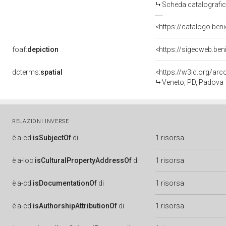
Scheda catalografi
<https://catalogo.beni
foaf:
depiction
<https://sigecweb.be
dcterms:
spatial
<https://w3id.org/a
Veneto, PD, Padova
RELAZIONI INVERSE
è
a-cd:
isSubjectOf
di
1 risorsa
è
a-loc:
isCulturalPropertyAddressOf
di
1 risorsa
è
a-cd:
isDocumentationOf
di
1 risorsa
è
a-cd:
isAuthorshipAttributionOf
di
1 risorsa