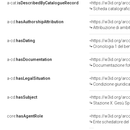
a-cat:
isDescribedByCatalogueRecord
<https://w3id.org/a
Scheda catalografi
a-cd:
hasAuthorshipAttribution
<https://w3id.org/arc
Attribuzione di ambi
a-cd:
hasDating
<https://w3id.org/ar
Cronologia 1 del b
a-cd:
hasDocumentation
<https://w3id.org/a
Documentazione foto
a-cd:
hasLegalSituation
<https://w3id.org/arc
Condizione giuridica
a-cd:
hasSubject
<https://w3id.org/a
Stazione X: Gesù Spo
core:
hasAgentRole
<https://w3id.org/ar
Ente schedatore del 