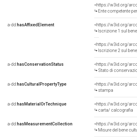
<https://w3id.org/ar
Ente competente per 
a-dd:
hasAffixedElement
<https://w3id.org/arc
Iscrizione 1 sul be
<https://w3id.org/arc
Iscrizione 2 sul be
a-dd:
hasConservationStatus
<https://w3id.org/ar
Stato di conservazi
a-dd:
hasCulturalPropertyType
<https://w3id.org/a
stampa
a-dd:
hasMaterialOrTechnique
<https://w3id.org/arc
carta/ calcografia
a-dd:
hasMeasurementCollection
<https://w3id.org/ar
Misure del bene cul