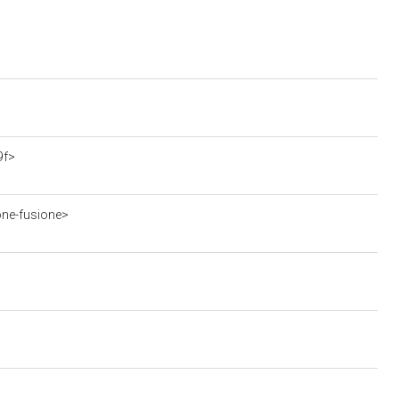
9f>
one-fusione>