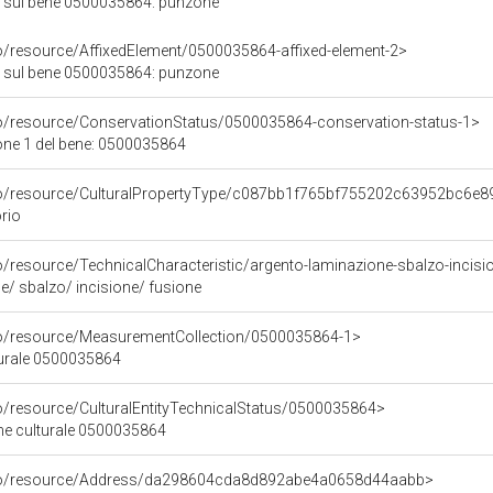
 sul bene 0500035864: punzone
co/resource/AffixedElement/0500035864-affixed-element-2>
 sul bene 0500035864: punzone
co/resource/ConservationStatus/0500035864-conservation-status-1>
one 1 del bene: 0500035864
rco/resource/CulturalPropertyType/c087bb1f765bf755202c63952bc6e8
orio
o/resource/TechnicalCharacteristic/argento-laminazione-sbalzo-incisi
e/ sbalzo/ incisione/ fusione
co/resource/MeasurementCollection/0500035864-1>
turale 0500035864
co/resource/CulturalEntityTechnicalStatus/0500035864>
ene culturale 0500035864
rco/resource/Address/da298604cda8d892abe4a0658d44aabb>