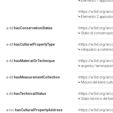
Elemento 1 apposto
<https://w3id.org/ar
Elemento 2 apposto
a-dd:
hasConservationStatus
<https://w3id.org/ar
Stato di conservazi
a-dd:
hasCulturalPropertyType
<https://w3id.org/a
reliquiario a ostens
a-dd:
hasMaterialOrTechnique
<https://w3id.org/arc
argento/ laminazion
a-dd:
hasMeasurementCollection
<https://w3id.org/ar
Misure del bene cul
a-dd:
hasTechnicalStatus
<https://w3id.org/ar
Stato tecnico del b
a-loc:
hasCulturalPropertyAddress
<https://w3id.org/a