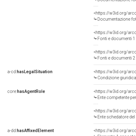
<https://w3id.org/a
Documentazione foto
<https://w3id.org/a
Fonti e documenti 1
<https://w3id.org/a
Fonti e documenti 2
a-cd:
hasLegalSituation
<https://w3id.org/arc
Condizione giuridica
core:
hasAgentRole
<https://w3id.org/ar
Ente competente per 
<https://w3id.org/ar
Ente schedatore del 
a-dd:
hasAffixedElement
<https://w3id.org/ar