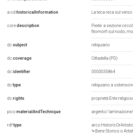
a-cd:
historicalInformation
La teca reca sul vers
core:
description
Piede: a sezione circo
fitomorfi sul nodo; mot
dc:
subject
reliquiario
dc:
coverage
Cittadella (PD)
dc:
identifier
0500035864
dc:
type
reliquiario a ostensor
dc:
rights
proprietà Ente religio
pico:
materialAndTechnique
argento/ laminazione/
rdf:
type
arco:HistoricOrArtisti
Bene Storico o Artis