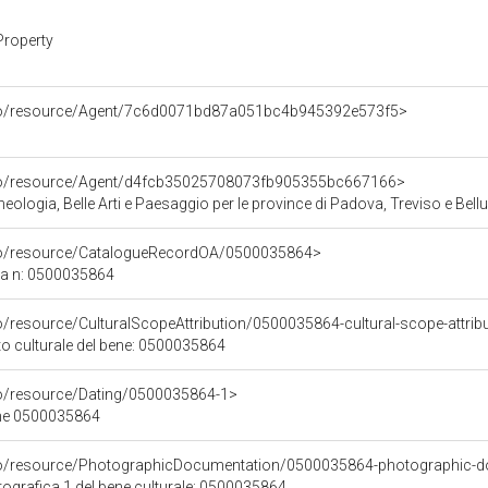
Property
rco/resource/Agent/7c6d0071bd87a051bc4b945392e573f5>
rco/resource/Agent/d4fcb35025708073fb905355bc667166>
ologia, Belle Arti e Paesaggio per le province di Padova, Treviso e Bell
rco/resource/CatalogueRecordOA/0500035864>
ca n: 0500035864
o/resource/CulturalScopeAttribution/0500035864-cultural-scope-attrib
to culturale del bene: 0500035864
co/resource/Dating/0500035864-1>
ene 0500035864
rco/resource/PhotographicDocumentation/0500035864-photographic-d
grafica 1 del bene culturale: 0500035864