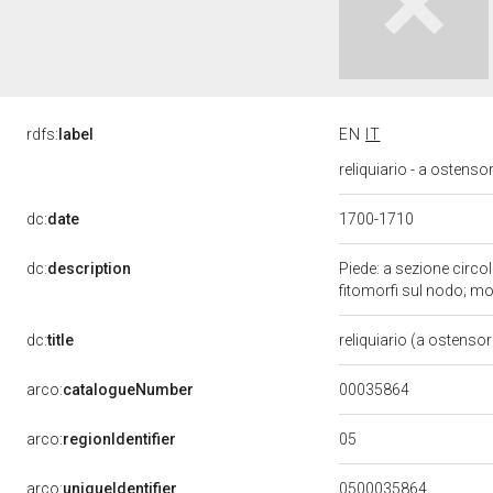
rdfs:
label
EN
IT
reliquiario - a ostensor
dc:
date
1700-1710
dc:
description
Piede: a sezione circo
fitomorfi sul nodo; mot
dc:
title
reliquiario (a ostenso
00035864
arco:
catalogueNumber
05
arco:
regionIdentifier
arco:
uniqueIdentifier
0500035864