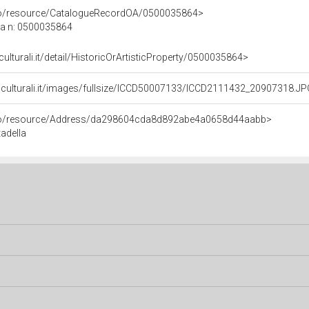
rco/resource/CatalogueRecordOA/0500035864>
ca n: 0500035864
culturali.it/detail/HistoricOrArtisticProperty/0500035864>
niculturali.it/images/fullsize/ICCD50007133/ICCD2111432_20907318.J
rco/resource/Address/da298604cda8d892abe4a0658d44aabb>
tadella