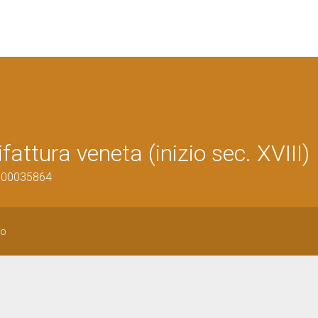
fattura veneta (inizio sec. XVIII)
0500035864
io