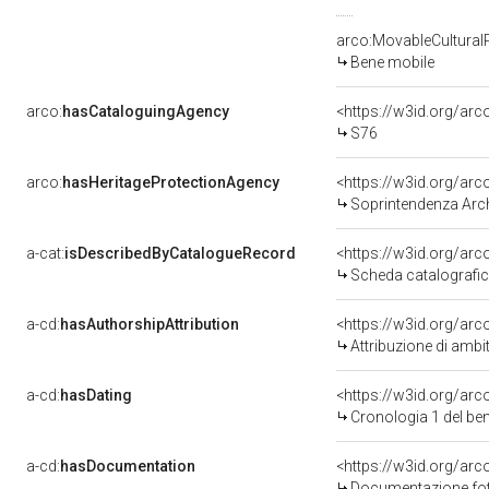
arco:MovableCultural
Bene mobile
arco:
hasCataloguingAgency
<https://w3id.org/a
S76
arco:
hasHeritageProtectionAgency
<https://w3id.org/a
Soprintendenza Arche
a-cat:
isDescribedByCatalogueRecord
<https://w3id.org/a
Scheda catalografi
a-cd:
hasAuthorshipAttribution
<https://w3id.org/arc
Attribuzione di ambi
a-cd:
hasDating
<https://w3id.org/ar
Cronologia 1 del b
a-cd:
hasDocumentation
<https://w3id.org/a
Documentazione foto