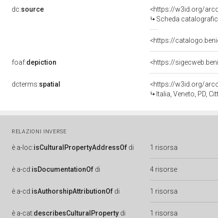
dc:
source
<https://w3id.org/a
Scheda catalografi
<https://catalogo.beni
foaf:
depiction
<https://sigecweb.be
dcterms:
spatial
<https://w3id.org/a
Italia, Veneto, PD, Cit
RELAZIONI INVERSE
è
a-loc:
isCulturalPropertyAddressOf
di
1 risorsa
è
a-cd:
isDocumentationOf
di
4 risorse
è
a-cd:
isAuthorshipAttributionOf
di
1 risorsa
è
a-cat:
describesCulturalProperty
di
1 risorsa