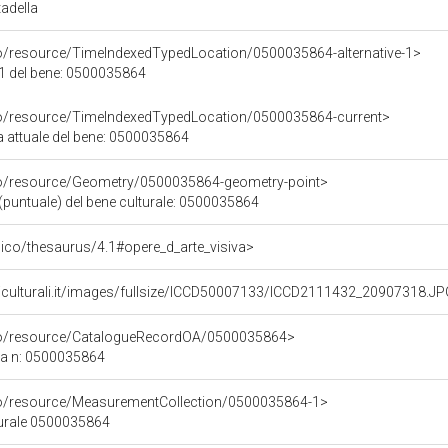
tadella
co/resource/TimeIndexedTypedLocation/0500035864-alternative-1>
 1 del bene: 0500035864
co/resource/TimeIndexedTypedLocation/0500035864-current>
a attuale del bene: 0500035864
co/resource/Geometry/0500035864-geometry-point>
(puntuale) del bene culturale: 0500035864
it/pico/thesaurus/4.1#opere_d_arte_visiva>
niculturali.it/images/fullsize/ICCD50007133/ICCD2111432_20907318.J
rco/resource/CatalogueRecordOA/0500035864>
ca n: 0500035864
co/resource/MeasurementCollection/0500035864-1>
turale 0500035864