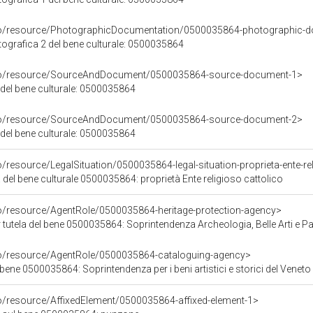
rco/resource/PhotographicDocumentation/0500035864-photographic-d
grafica 2 del bene culturale: 0500035864
rco/resource/SourceAndDocument/0500035864-source-document-1>
 del bene culturale: 0500035864
rco/resource/SourceAndDocument/0500035864-source-document-2>
 del bene culturale: 0500035864
o/resource/LegalSituation/0500035864-legal-situation-proprieta-ente-re
 del bene culturale 0500035864: proprietà Ente religioso cattolico
co/resource/AgentRole/0500035864-heritage-protection-agency>
tutela del bene 0500035864: Soprintendenza Archeologia, Belle Arti e Pa
co/resource/AgentRole/0500035864-cataloguing-agency>
bene 0500035864: Soprintendenza per i beni artistici e storici del Veneto
co/resource/AffixedElement/0500035864-affixed-element-1>