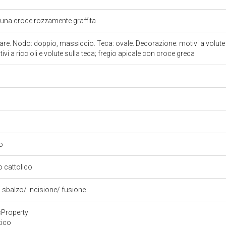
o una croce rozzamente graffita
lare. Nodo: doppio, massiccio. Teca: ovale. Decorazione: motivi a volute 
ivi a riccioli e volute sulla teca; fregio apicale con croce greca
io
so cattolico
 sbalzo/ incisione/ fusione
cProperty
tico