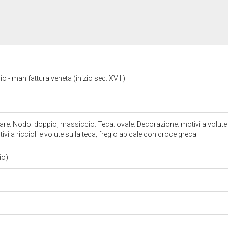
io - manifattura veneta (inizio sec. XVIII)
lare. Nodo: doppio, massiccio. Teca: ovale. Decorazione: motivi a volute 
ivi a riccioli e volute sulla teca; fregio apicale con croce greca
rio)