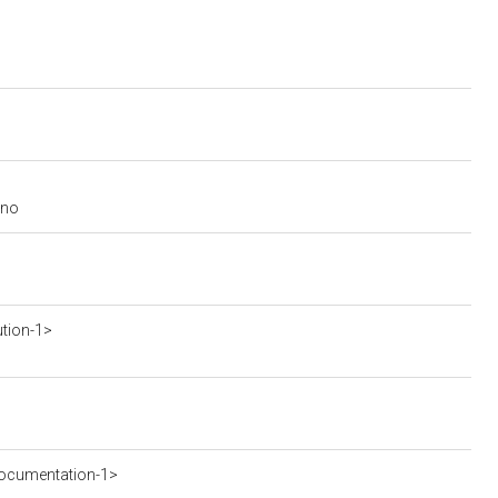
uno
ution-1>
ocumentation-1>