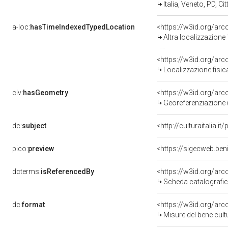
Italia, Veneto, PD, Cit
a-loc:
hasTimeIndexedTypedLocation
<https://w3id.org/ar
Altra localizzazione
<https://w3id.org/ar
Localizzazione fisic
clv:
hasGeometry
<https://w3id.org/ar
Georeferenziazione 
dc:
subject
<http://culturaitalia.
pico:
preview
<https://sigecweb.be
dcterms:
isReferencedBy
<https://w3id.org/a
Scheda catalografi
dc:
format
<https://w3id.org/ar
Misure del bene cul