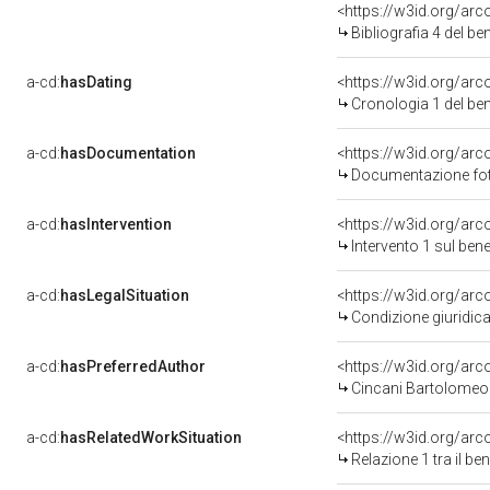
<https://w3id.org/ar
Bibliografia 4 del b
a-cd:
hasDating
<https://w3id.org/ar
Cronologia 1 del b
a-cd:
hasDocumentation
Documentazione foto
a-cd:
hasIntervention
<https://w3id.org/arc
Intervento 1 sul be
a-cd:
hasLegalSituation
Condizione giuridica
a-cd:
hasPreferredAuthor
<https://w3id.org/a
Cincani Bartolomeo
a-cd:
hasRelatedWorkSituation
<https://w3id.org/arc
Relazione 1 tra il b