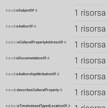
1 risorsa
è
a-cd:
isSubjectOf
di
1 risorsa
è
a-cd:
isAuthorOf
di
1 risorsa
è
a-loc:
isCulturalPropertyAddressOf
di
1 risorsa
è
a-cd:
isDocumentationOf
di
1 risorsa
è
a-cd:
isAuthorshipAttributionOf
di
1 risorsa
è
a-cat:
describesCulturalProperty
di
è
a-loc:
isTimeIndexedTypedLocationOf
di