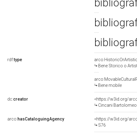
bibliogra
bibliogra
bibliogra
rdf:
type
arco:HistoricOrArtisti
Bene Storico o Artis
arco:MovableCultural
Bene mobile
dc:
creator
<https://w3id.org/a
Cincani Bartolomeo
arco:
hasCataloguingAgency
<https://w3id.org/a
S76