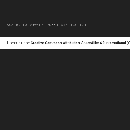
SCARICA LODVIEW PER PUBBLICARE I TUOI DATI
Licensed under
Creative Commons Attribution-ShareAlike 4.0 International
(C