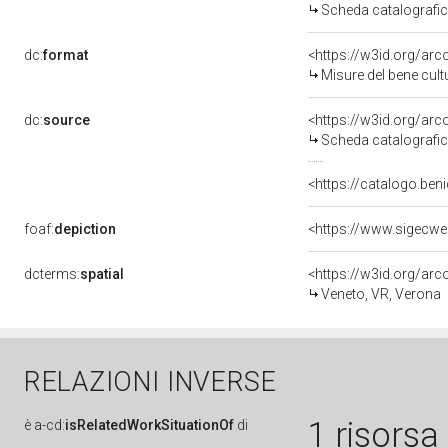
Scheda catalografi
dc:
format
<https://w3id.org/ar
Misure del bene cul
dc:
source
<https://w3id.org/a
Scheda catalografi
<https://catalogo.beni
foaf:
depiction
dcterms:
spatial
<https://w3id.org/a
Veneto, VR, Verona
RELAZIONI INVERSE
1 risorsa
è
a-cd:
isRelatedWorkSituationOf
di