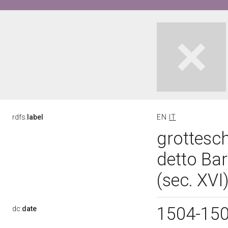
rdfs:
label
EN
IT
grottesch
detto Ba
(sec. XVI
1504-15
dc:
date