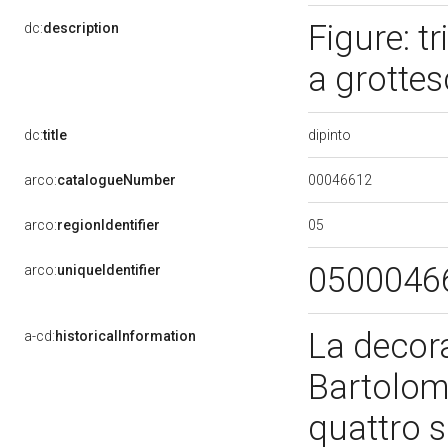
Figure: t
dc:
description
a grottes
dipinto
dc:
title
00046612
arco:
catalogueNumber
05
arco:
regionIdentifier
0500046
arco:
uniqueIdentifier
La decora
a-cd:
historicalInformation
Bartolom
quattro s