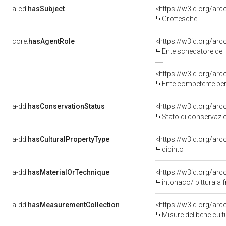
a-cd:
hasSubject
<https://w3id.org/a
Grottesche
core:
hasAgentRole
<https://w3id.org/ar
Ente schedatore del 
<https://w3id.org/ar
Ente competente per tutela d
a-dd:
hasConservationStatus
<https://w3id.org/ar
Stato di conservazi
a-dd:
hasCulturalPropertyType
<https://w3id.org/a
dipinto
a-dd:
hasMaterialOrTechnique
<https://w3id.org/arc
intonaco/ pittura a 
a-dd:
hasMeasurementCollection
<https://w3id.org/ar
Misure del bene cul