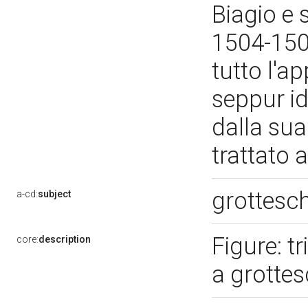
Biagio e s
1504-150
tutto l'a
seppur i
dalla sua
trattato 
grottesc
a-cd:
subject
Figure: t
core:
description
a grottes