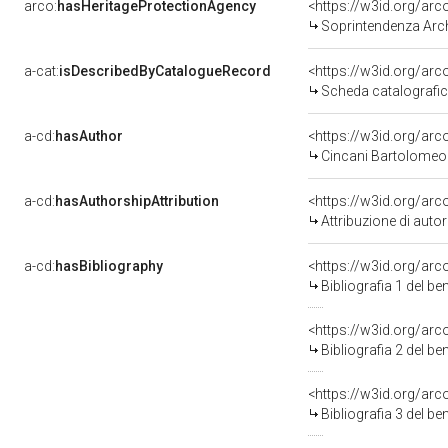
arco:
hasHeritageProtectionAgency
<https://w3id.org/a
Soprintendenza Arche
a-cat:
isDescribedByCatalogueRecord
<https://w3id.org/a
Scheda catalografi
a-cd:
hasAuthor
<https://w3id.org/a
Cincani Bartolomeo
a-cd:
hasAuthorshipAttribution
<https://w3id.org/ar
Attribuzione di aut
a-cd:
hasBibliography
<https://w3id.org/ar
Bibliografia 1 del b
<https://w3id.org/ar
Bibliografia 2 del b
<https://w3id.org/ar
Bibliografia 3 del b