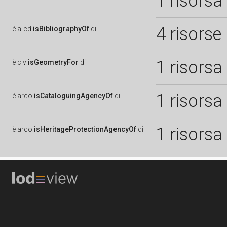
1 risorsa
4 risorse
è
a-cd:
isBibliographyOf
di
1 risorsa
è
clv:
isGeometryFor
di
1 risorsa
è
arco:
isCataloguingAgencyOf
di
1 risorsa
è
arco:
isHeritageProtectionAgencyOf
di