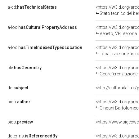
a-dd:
hasTechnicalStatus
<https://w3id.org/ar
Stato tecnico del b
a-loc:
hasCulturalPropertyAddress
<https://w3id.org/a
Veneto, VR, Verona
a-loc:
hasTimeIndexedTypedLocation
<https://w3id.org/ar
Localizzazione fisic
clv:
hasGeometry
<https://w3id.org/ar
Georeferenziazione 
dc:
subject
<http://culturaitalia.
pico:
author
<https://w3id.org/a
Cincani Bartolomeo
pico:
preview
dcterms:
isReferencedBy
<https://w3id.org/a