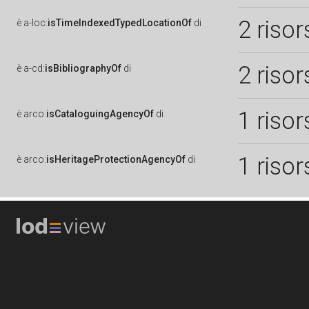
2 risor
è
a-loc:
isTimeIndexedTypedLocationOf
di
2 risor
è
a-cd:
isBibliographyOf
di
1 risor
è
arco:
isCataloguingAgencyOf
di
1 risor
è
arco:
isHeritageProtectionAgencyOf
di