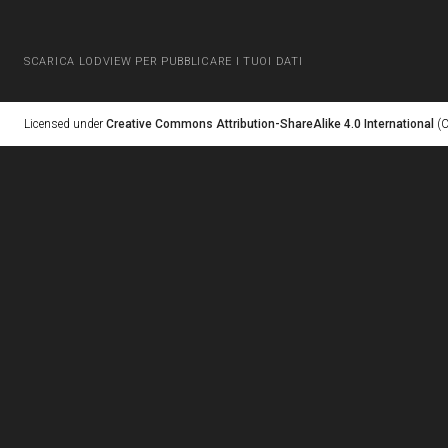
SCARICA LODVIEW PER PUBBLICARE I TUOI DATI
Licensed under
Creative Commons Attribution-ShareAlike 4.0 International
(C