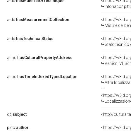
a-dd:
hasMaterialOrTechnique
<https://w3id.o
intonaco/ pitt
a-dd:
hasMeasurementCollection
<https://w3id.
Misure del be
a-dd:
hasTechnicalStatus
<https://w3id.o
Stato tecnico
a-loc:
hasCulturalPropertyAddress
<https://w3id.
Veneto, VI, Sc
a-loc:
hasTimeIndexedTypedLocation
<https://w3id.o
Altra localizz
<https://w3id.
Localizzazione
dc:
subject
<http://culturai
pico:
author
<https://w3id.