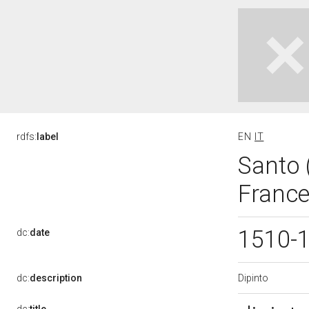
rdfs:
label
EN
IT
Santo 
France
1510-
dc:
date
Dipinto
dc:
description