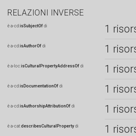
RELAZIONI INVERSE
1 risor
è
a-cd:
isSubjectOf
di
1 risor
è
a-cd:
isAuthorOf
di
1 risor
è
a-loc:
isCulturalPropertyAddressOf
di
1 risor
è
a-cd:
isDocumentationOf
di
1 risor
è
a-cd:
isAuthorshipAttributionOf
di
1 risor
è
a-cat:
describesCulturalProperty
di