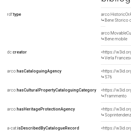
rdf:
type
arco:HistoricOrA
Bene Storico o
arco:MovableCul
Bene mobile
dc:
creator
<https://w3id.
Verla Francesc
arco:
hasCataloguingAgency
<https://w3id.
S76
arco:
hasCulturalPropertyCataloguingCategory
<https://w3id.o
Frammento
arco:
hasHeritageProtectionAgency
<https://w3id.
Soprintendenza
a-cat:
isDescribedByCatalogueRecord
<https://w3id.