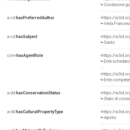
Condizione giu
a-cd:
hasPreferredAuthor
<https://w3id.
Verla Francesc
a-cd:
hasSubject
<https://w3id.
Santo
core:
hasAgentRole
<https://w3id.
Ente schedator
<https://w3id.o
Ente competente per t
a-dd:
hasConservationStatus
<https://w3id.o
Stato di cons
a-dd:
hasCulturalPropertyType
<https://w3id.
dipinto