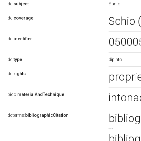
Santo
dc:
subject
Schio 
dc:
coverage
05000
dc:
identifier
dipinto
dc:
type
proprie
dc:
rights
intona
pico:
materialAndTechnique
bibliog
dcterms:
bibliographicCitation
bibliog