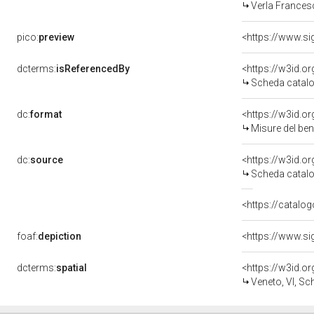
Verla Francesc
pico:
preview
dcterms:
isReferencedBy
<https://w3id.
Scheda catalo
dc:
format
<https://w3id.
Misure del be
dc:
source
<https://w3id.
Scheda catalo
<https://catalog
foaf:
depiction
dcterms:
spatial
<https://w3id.
Veneto, VI, Sc