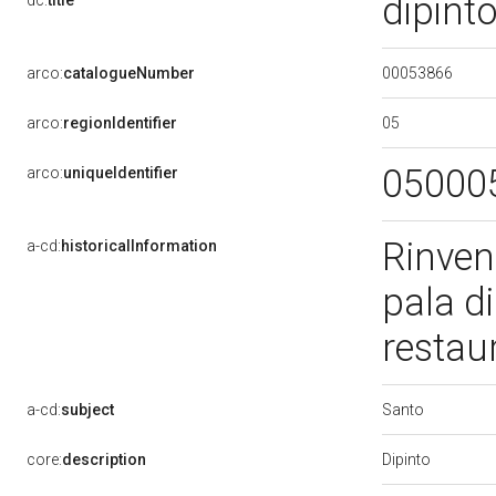
dipint
dc:
title
00053866
arco:
catalogueNumber
05
arco:
regionIdentifier
05000
arco:
uniqueIdentifier
Rinven
a-cd:
historicalInformation
pala di
restau
Santo
a-cd:
subject
Dipinto
core:
description