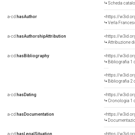
Scheda catalo
a-cd:
hasAuthor
<https://w3id.
Verla Francesc
a-cd:
hasAuthorshipAttribution
<https://w3id.o
Attribuzione d
a-cd:
hasBibliography
<https://w3id.o
Bibliografia 1
<https://w3id.o
Bibliografia 2
a-cd:
hasDating
<https://w3id.
Cronologia 1 
a-cd:
hasDocumentation
Documentazion
a-cd:
hasLegalSituation