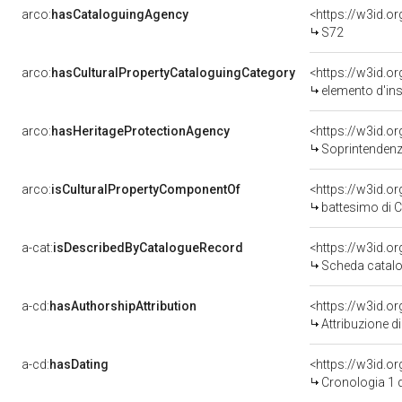
arco:
hasCataloguingAgency
<https://w3id.
S72
arco:
hasCulturalPropertyCataloguingCategory
<https://w3id.o
elemento d'in
arco:
hasHeritageProtectionAgency
<https://w3id.
Soprintendenza Speciale 
arco:
isCulturalPropertyComponentOf
<https://w3id.o
battesimo di Crist
a-cat:
isDescribedByCatalogueRecord
<https://w3id.
Scheda catalo
a-cd:
hasAuthorshipAttribution
Attribuzione d
a-cd:
hasDating
<https://w3id.
Cronologia 1 