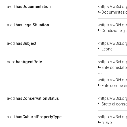
a-cd:
hasDocumentation
Documentazion
a-cd:
hasLegalSituation
Condizione giu
a-cd:
hasSubject
<https://w3id.
Leone
core:
hasAgentRole
<https://w3id.
Ente schedator
<https://w3id.o
Ente competente per tutela del b
a-dd:
hasConservationStatus
<https://w3id.
Stato di cons
a-dd:
hasCulturalPropertyType
<https://w3id.
rilievo