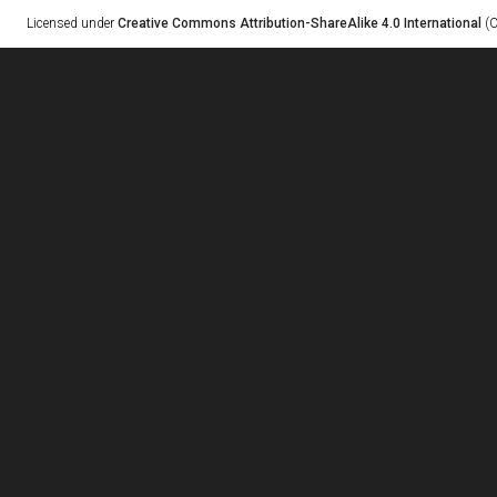
Licensed under
Creative Commons Attribution-ShareAlike 4.0 International
(C