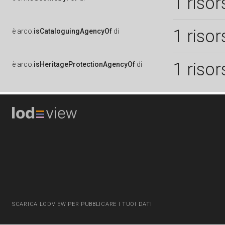
1 risor
1 risor
è
arco:
isCataloguingAgencyOf
di
1 risor
è
arco:
isHeritageProtectionAgencyOf
di
SCARICA LODVIEW PER PUBBLICARE I TUOI DATI