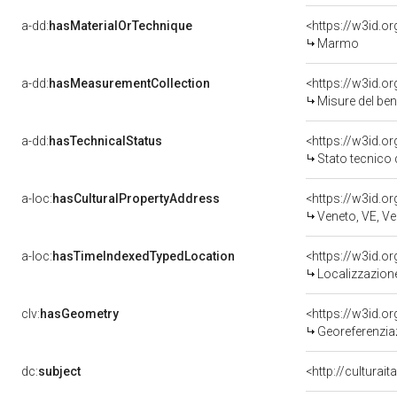
a-dd:
hasMaterialOrTechnique
<https://w3id.o
Marmo
a-dd:
hasMeasurementCollection
<https://w3id.
Misure del be
a-dd:
hasTechnicalStatus
<https://w3id.o
Stato tecnico
a-loc:
hasCulturalPropertyAddress
<https://w3id.
Veneto, VE, Ve
a-loc:
hasTimeIndexedTypedLocation
<https://w3id.
Localizzazione
clv:
hasGeometry
<https://w3id.
Georeferenzia
dc:
subject
<http://culturai