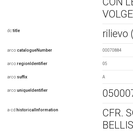
CON L
VOLGE
riliev
dc:
title
00070884
arco:
catalogueNumber
05
arco:
regionIdentifier
A
arco:
suffix
05000
arco:
uniqueIdentifier
CFR. 
a-cd:
historicalInformation
BELLI