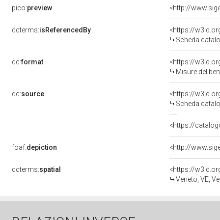
pico:
preview
dcterms:
isReferencedBy
<https://w3id.
Scheda catalo
dc:
format
<https://w3id.
Misure del be
dc:
source
<https://w3id.
Scheda catalo
<https://catalog
foaf:
depiction
dcterms:
spatial
<https://w3id.
Veneto, VE, Ve