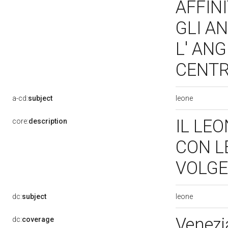
AFFINI
GLI A
L' AN
CENT
leone
a-cd:
subject
IL LE
core:
description
CON L
VOLGE
leone
dc:
subject
Venezi
dc:
coverage