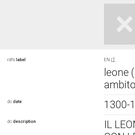
rdfs:
label
EN
IT
leone (
ambito
1300-
dc:
date
IL LE
dc:
description