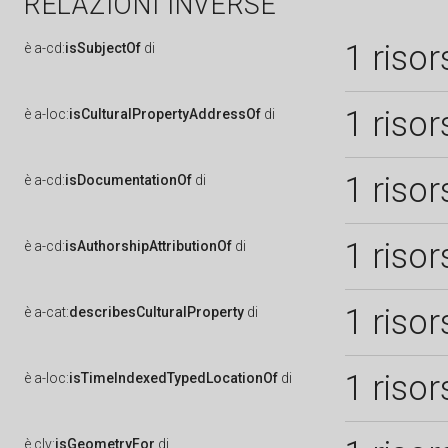
RELAZIONI INVERSE
1 risor
è
a-cd:
isSubjectOf
di
1 risor
è
a-loc:
isCulturalPropertyAddressOf
di
1 risor
è
a-cd:
isDocumentationOf
di
1 risor
è
a-cd:
isAuthorshipAttributionOf
di
1 risor
è
a-cat:
describesCulturalProperty
di
1 risor
è
a-loc:
isTimeIndexedTypedLocationOf
di
è
clv:
isGeometryFor
di