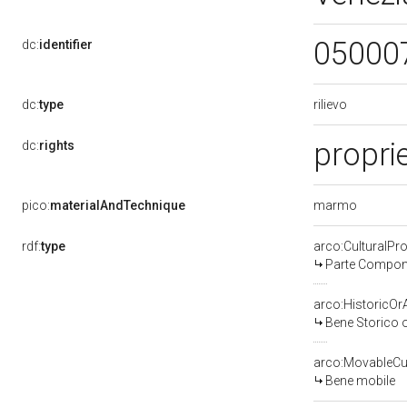
05000
dc:
identifier
rilievo
dc:
type
proprie
dc:
rights
marmo
pico:
materialAndTechnique
rdf:
type
arco:CulturalP
Parte Compone
arco:HistoricOrA
Bene Storico o
arco:MovableCul
Bene mobile