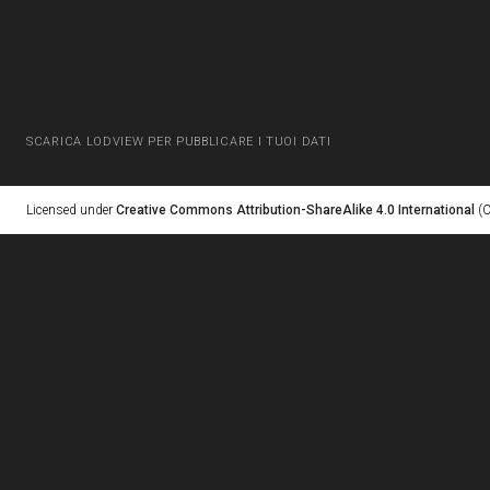
SCARICA LODVIEW PER PUBBLICARE I TUOI DATI
Licensed under
Creative Commons Attribution-ShareAlike 4.0 International
(C