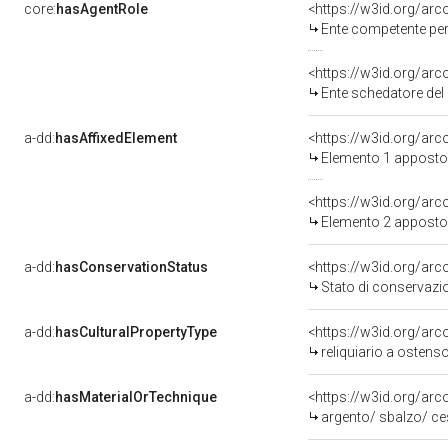
core:
hasAgentRole
<https://w3id.org/ar
Ente competente per tutela de
<https://w3id.org/ar
Ente schedatore del 
a-dd:
hasAffixedElement
<https://w3id.org/ar
Elemento 1 apposto
<https://w3id.org/ar
Elemento 2 apposto
a-dd:
hasConservationStatus
<https://w3id.org/ar
Stato di conservazi
a-dd:
hasCulturalPropertyType
<https://w3id.org/a
reliquiario a ostens
a-dd:
hasMaterialOrTechnique
<https://w3id.org/arc
argento/ sbalzo/ ce