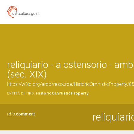
reliquiario - a ostensorio - am
(sec. XIX)
https://w3id.org/arco/resource/HistoricOrArtisticProperty/
HistoricOrArtisticProperty
ENTITÀ DI TIPO:
reliquiar
rdfs:
comment