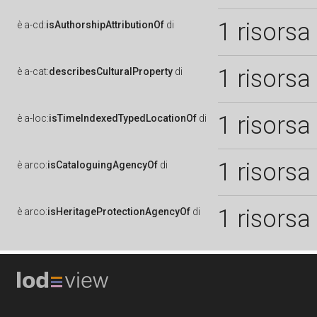
1 risorsa
è
a-cd:
isAuthorshipAttributionOf
di
1 risorsa
è
a-cat:
describesCulturalProperty
di
1 risorsa
è
a-loc:
isTimeIndexedTypedLocationOf
di
1 risorsa
è
arco:
isCataloguingAgencyOf
di
1 risorsa
è
arco:
isHeritageProtectionAgencyOf
di