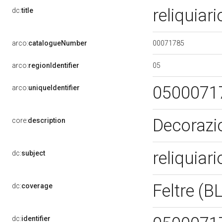
reliquiar
dc:
title
00071785
arco:
catalogueNumber
05
arco:
regionIdentifier
0500071
arco:
uniqueIdentifier
Decorazio
core:
description
reliquiar
dc:
subject
Feltre (B
dc:
coverage
dc:
identifier