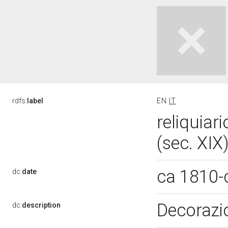
rdfs:
label
EN
IT
reliquiar
(sec. XIX
ca 1810-
dc:
date
Decorazio
dc:
description