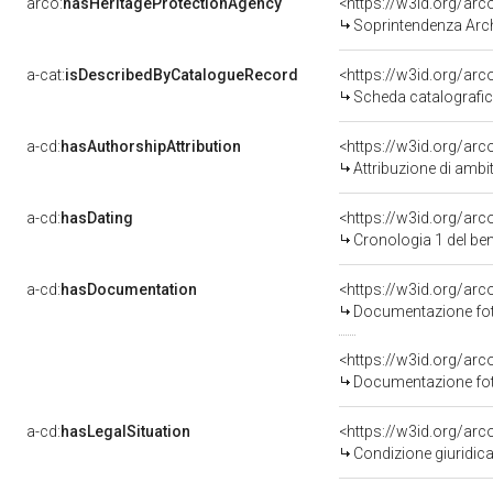
arco:
hasHeritageProtectionAgency
<https://w3id.org/a
Soprintendenza Arche
a-cat:
isDescribedByCatalogueRecord
<https://w3id.org/a
Scheda catalografi
a-cd:
hasAuthorshipAttribution
<https://w3id.org/arc
Attribuzione di ambi
a-cd:
hasDating
<https://w3id.org/ar
Cronologia 1 del b
a-cd:
hasDocumentation
Documentazione foto
Documentazione foto
a-cd:
hasLegalSituation
Condizione giuridica