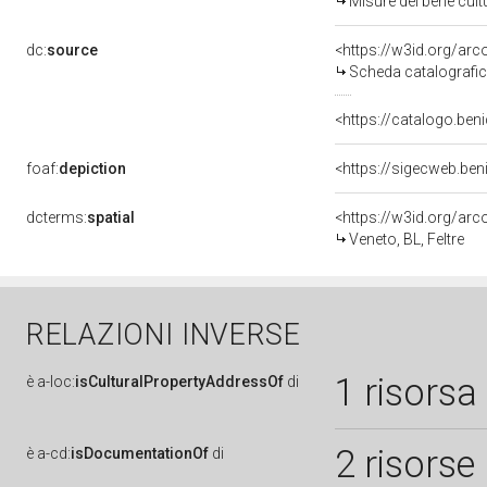
Misure del bene cul
dc:
source
<https://w3id.org/a
Scheda catalografi
<https://catalogo.beni
foaf:
depiction
<https://sigecweb.be
dcterms:
spatial
<https://w3id.org/a
Veneto, BL, Feltre
RELAZIONI INVERSE
1 risorsa
è
a-loc:
isCulturalPropertyAddressOf
di
2 risorse
è
a-cd:
isDocumentationOf
di