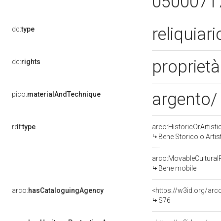
0500071
reliquiar
dc:
type
proprietà
dc:
rights
argento/
pico:
materialAndTechnique
rdf:
type
arco:HistoricOrArtisti
Bene Storico o Artis
arco:MovableCultural
Bene mobile
arco:
hasCataloguingAgency
<https://w3id.org/a
S76