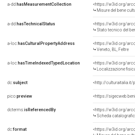
a-dd:
hasMeasurementCollection
<https://w3id.org/ar
Misure del bene cul
a-dd:
hasTechnicalStatus
<https://w3id.org/ar
Stato tecnico del b
a-loc:
hasCulturalPropertyAddress
<https://w3id.org/a
Veneto, BL, Feltre
a-loc:
hasTimeIndexedTypedLocation
<https://w3id.org/ar
Localizzazione fisic
dc:
subject
<http://culturaitalia.
pico:
preview
<https://sigecweb.be
dcterms:
isReferencedBy
<https://w3id.org/a
Scheda catalografi
dc:
format
<https://w3id.org/ar