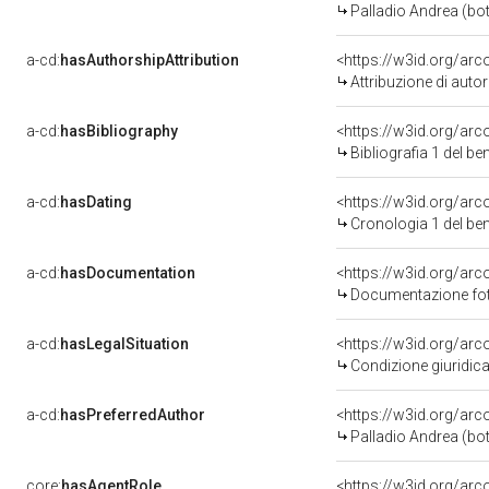
Palladio Andrea (bo
a-cd:
hasAuthorshipAttribution
<https://w3id.org/ar
Attribuzione di aut
a-cd:
hasBibliography
<https://w3id.org/ar
Bibliografia 1 del b
a-cd:
hasDating
<https://w3id.org/ar
Cronologia 1 del b
a-cd:
hasDocumentation
Documentazione foto
a-cd:
hasLegalSituation
Condizione giuridica
a-cd:
hasPreferredAuthor
<https://w3id.org/a
Palladio Andrea (bo
core:
hasAgentRole
<https://w3id.org/ar