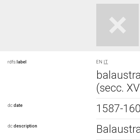
rdfs:
label
EN
IT
balaustra
(secc. XV
1587-16
dc:
date
Balaustr
dc:
description