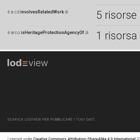
5 risorse
è
a-cd:
involvesRelatedWork
di
1 risorsa
è
arco:
isHeritageProtectionAgencyOf
di
SCARICA LODVIEW PER PUBBLICARE I TUOI DATI
Licensed under
Creative Commons Attribution-ShareAlike 4.0 International
(C