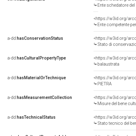
Ente schedatore de
<https://w3id.org/ar
Ente competente per tutela de
a-dd:
hasConservationStatus
<https://w3id.org/ar
Stato di conservazi
a-dd:
hasCulturalPropertyType
<https://w3id.org/a
balaustrata
a-dd:
hasMaterialOrTechnique
<https://w3id.org/arc
PIETRA
a-dd:
hasMeasurementCollection
<https://w3id.org/ar
Misure del bene cul
a-dd:
hasTechnicalStatus
<https://w3id.org/ar
Stato tecnico del b