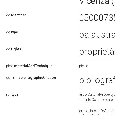
Vicenza 
0500073
dc:
identifier
balaustr
dc:
type
proprietà
dc:
rights
pietra
pico:
materialAndTechnique
bibliogra
dcterms:
bibliographicCitation
rdf:
type
arco:CulturalPropert
Parte Componente di
arco:HistoricOrArtisti