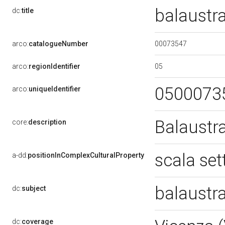
balaustr
dc:
title
00073547
arco:
catalogueNumber
05
arco:
regionIdentifier
0500073
arco:
uniqueIdentifier
Balaustr
core:
description
scala set
a-dd:
positionInComplexCulturalProperty
balaustr
dc:
subject
dc:
coverage