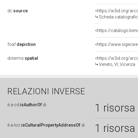
dc:
source
<https://w3id.org/a
Scheda catalografi
<https://catalogo.beni
foaf:
depiction
dcterms:
spatial
<https://w3id.org/a
Veneto, VI, Vicenza
RELAZIONI INVERSE
1 risorsa
è
a-cd:
isAuthorOf
di
1 risorsa
è
a-loc:
isCulturalPropertyAddressOf
di