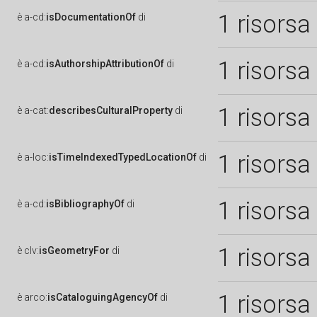
1 risorsa
è
a-cd:
isDocumentationOf
di
1 risorsa
è
a-cd:
isAuthorshipAttributionOf
di
1 risorsa
è
a-cat:
describesCulturalProperty
di
1 risorsa
è
a-loc:
isTimeIndexedTypedLocationOf
di
1 risorsa
è
a-cd:
isBibliographyOf
di
1 risorsa
è
clv:
isGeometryFor
di
1 risorsa
è
arco:
isCataloguingAgencyOf
di