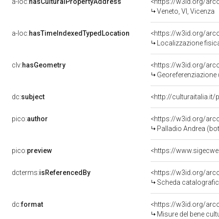
a-loc:
hasCulturalPropertyAddress
<https://w3id.org/a
Veneto, VI, Vicenza
a-loc:
hasTimeIndexedTypedLocation
<https://w3id.org/ar
Localizzazione fisic
clv:
hasGeometry
<https://w3id.org/ar
Georeferenziazione 
dc:
subject
<http://culturaitalia.
pico:
author
<https://w3id.org/a
Palladio Andrea (bo
pico:
preview
dcterms:
isReferencedBy
<https://w3id.org/a
Scheda catalografi
dc:
format
<https://w3id.org/ar
Misure del bene cul