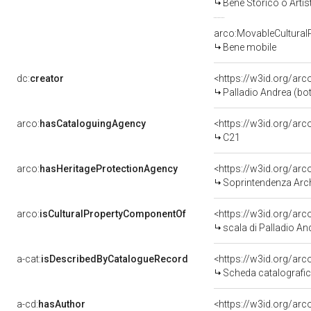
Bene Storico o Artis
arco:MovableCultural
Bene mobile
dc:
creator
<https://w3id.org/a
Palladio Andrea (bo
arco:
hasCataloguingAgency
<https://w3id.org/a
C21
arco:
hasHeritageProtectionAgency
<https://w3id.org/a
Soprintendenza Arche
arco:
isCulturalPropertyComponentOf
<https://w3id.org/ar
scala di Palladio An
a-cat:
isDescribedByCatalogueRecord
<https://w3id.org/a
Scheda catalografi
a-cd:
hasAuthor
<https://w3id.org/a