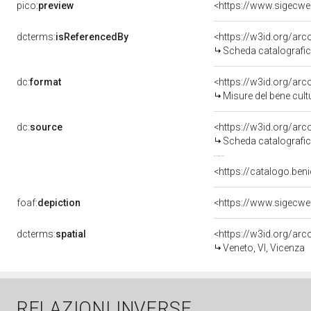
pico:
preview
dcterms:
isReferencedBy
<https://w3id.org/a
Scheda catalografi
dc:
format
<https://w3id.org/ar
Misure del bene cul
dc:
source
<https://w3id.org/a
Scheda catalografi
<https://catalogo.beni
foaf:
depiction
dcterms:
spatial
<https://w3id.org/a
Veneto, VI, Vicenza
RELAZIONI INVERSE