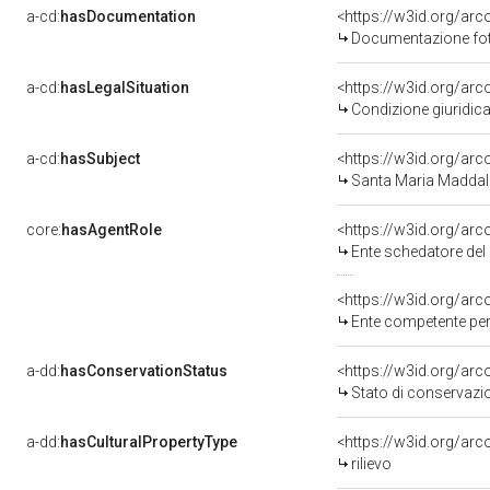
a-cd:
hasDocumentation
Documentazione foto
a-cd:
hasLegalSituation
Condizione giuridica
a-cd:
hasSubject
<https://w3id.org/a
Santa Maria Madda
core:
hasAgentRole
<https://w3id.org/ar
Ente schedatore de
<https://w3id.org/ar
Ente competente per tutela de
a-dd:
hasConservationStatus
<https://w3id.org/ar
Stato di conservazi
a-dd:
hasCulturalPropertyType
<https://w3id.org/a
rilievo