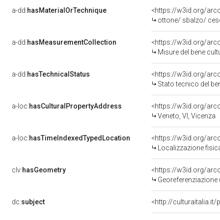
a-dd:
hasMaterialOrTechnique
<https://w3id.org/arc
ottone/ sbalzo/ cese
a-dd:
hasMeasurementCollection
<https://w3id.org/ar
Misure del bene cul
a-dd:
hasTechnicalStatus
<https://w3id.org/ar
Stato tecnico del b
a-loc:
hasCulturalPropertyAddress
<https://w3id.org/a
Veneto, VI, Vicenza
a-loc:
hasTimeIndexedTypedLocation
<https://w3id.org/ar
Localizzazione fisic
clv:
hasGeometry
<https://w3id.org/ar
Georeferenziazione 
dc:
subject
<http://culturaitalia.