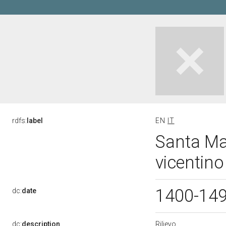
rdfs:
label
EN
IT
Santa Mar
vicentino
1400-14
dc:
date
Rilievo
dc:
description