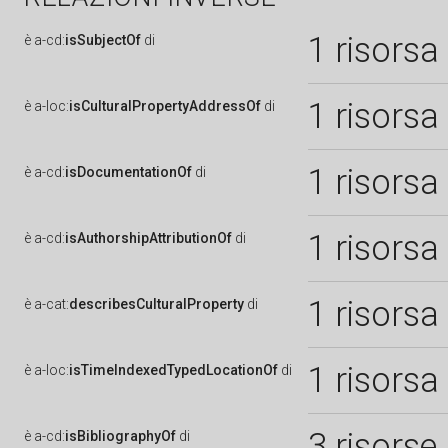
1 risorsa
è
a-cd:
isSubjectOf
di
1 risorsa
è
a-loc:
isCulturalPropertyAddressOf
di
1 risorsa
è
a-cd:
isDocumentationOf
di
1 risorsa
è
a-cd:
isAuthorshipAttributionOf
di
1 risorsa
è
a-cat:
describesCulturalProperty
di
1 risorsa
è
a-loc:
isTimeIndexedTypedLocationOf
di
3 risorse
è
a-cd:
isBibliographyOf
di