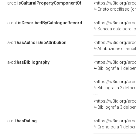
arco:
isCulturalPropertyComponentOf
<https://w3id.org/ar
Cristo crocifisso (c
a-cat:
isDescribedByCatalogueRecord
<https://w3id.org/a
Scheda catalografi
a-cd:
hasAuthorshipAttribution
<https://w3id.org/arc
Attribuzione di ambi
a-cd:
hasBibliography
<https://w3id.org/ar
Bibliografia 1 del b
<https://w3id.org/ar
Bibliografia 2 del b
<https://w3id.org/ar
Bibliografia 3 del b
a-cd:
hasDating
<https://w3id.org/ar
Cronologia 1 del b