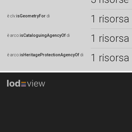
1 risorsa
è
clv:
isGeometryFor
di
1 risorsa
è
arco:
isCataloguingAgencyOf
di
1 risorsa
è
arco:
isHeritageProtectionAgencyOf
di