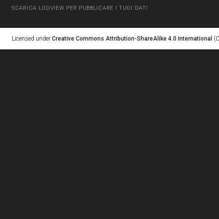
SCARICA LODVIEW PER PUBBLICARE I TUOI DATI
Licensed under
Creative Commons Attribution-ShareAlike 4.0 International
(C