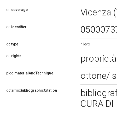
Vicenza 
dc:
coverage
0500073
dc:
identifier
rilievo
dc:
type
proprietà
dc:
rights
ottone/ s
pico:
materialAndTechnique
bibliogra
dcterms:
bibliographicCitation
CURA DI 