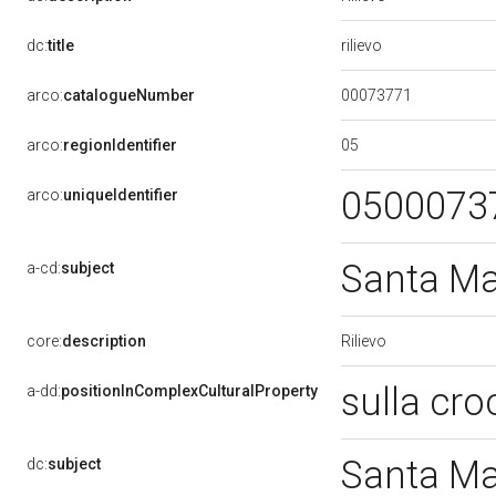
rilievo
dc:
title
00073771
arco:
catalogueNumber
05
arco:
regionIdentifier
0500073
arco:
uniqueIdentifier
Santa M
a-cd:
subject
Rilievo
core:
description
sulla cro
a-dd:
positionInComplexCulturalProperty
Santa M
dc:
subject