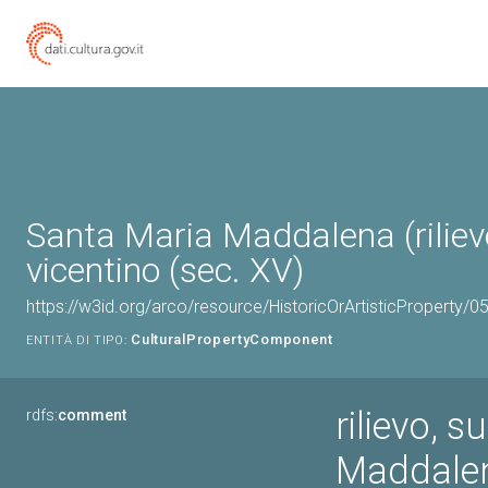
Santa Maria Maddalena (riliev
vicentino (sec. XV)
https://w3id.org/arco/resource/HistoricOrArtisticProperty/
CulturalPropertyComponent
ENTITÀ DI TIPO:
rilievo, s
rdfs:
comment
Maddale