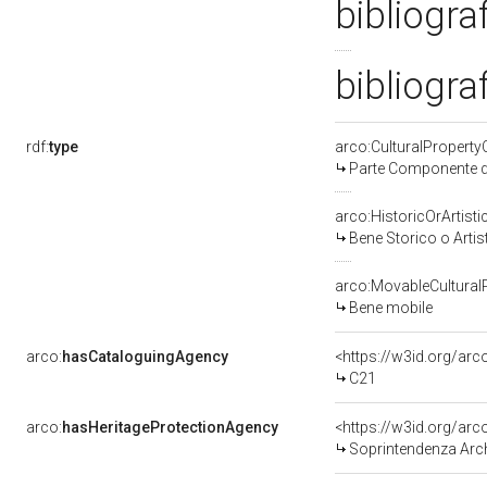
bibliogra
bibliogra
rdf:
type
arco:CulturalPropert
Parte Componente di
arco:HistoricOrArtisti
Bene Storico o Artis
arco:MovableCultural
Bene mobile
arco:
hasCataloguingAgency
<https://w3id.org/a
C21
arco:
hasHeritageProtectionAgency
<https://w3id.org/a
Soprintendenza Arche