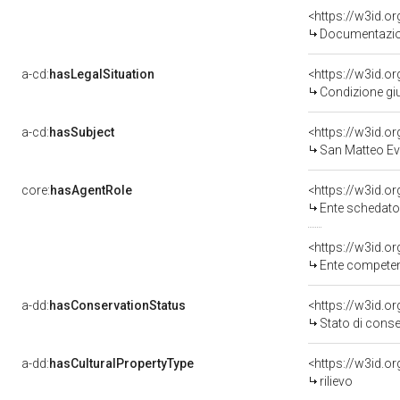
Documentazion
a-cd:
hasLegalSituation
Condizione giu
a-cd:
hasSubject
<https://w3id.
San Matteo Ev
core:
hasAgentRole
<https://w3id.
Ente schedato
<https://w3id.o
Ente competente per tu
a-dd:
hasConservationStatus
<https://w3id.o
Stato di cons
a-dd:
hasCulturalPropertyType
<https://w3id.
rilievo