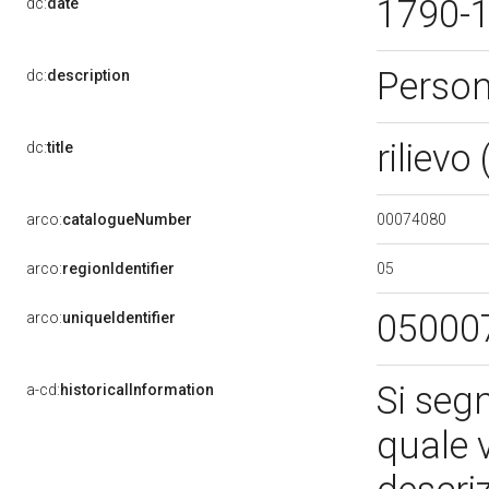
1790-
dc:
date
Person
dc:
description
riliev
dc:
title
00074080
arco:
catalogueNumber
05
arco:
regionIdentifier
05000
arco:
uniqueIdentifier
Si seg
a-cd:
historicalInformation
quale 