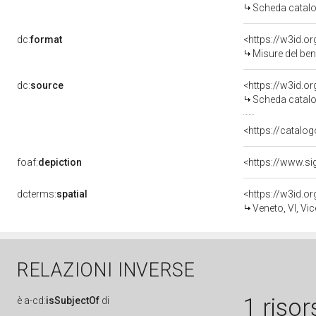
Scheda catalo
dc:
format
<https://w3id.
Misure del be
dc:
source
<https://w3id.
Scheda catalo
<https://catalog
foaf:
depiction
dcterms:
spatial
<https://w3id.
Veneto, VI, Vi
RELAZIONI INVERSE
1 risor
è
a-cd:
isSubjectOf
di