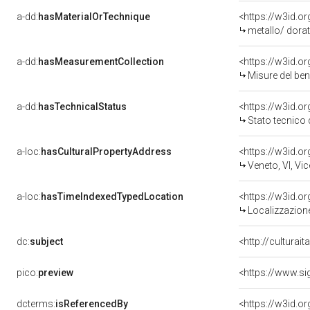
a-dd:
hasMaterialOrTechnique
<https://w3id.o
metallo/ dora
a-dd:
hasMeasurementCollection
<https://w3id.
Misure del be
a-dd:
hasTechnicalStatus
<https://w3id.o
Stato tecnico
a-loc:
hasCulturalPropertyAddress
<https://w3id.
Veneto, VI, Vi
a-loc:
hasTimeIndexedTypedLocation
<https://w3id.
Localizzazione
dc:
subject
<http://culturai
pico:
preview
dcterms:
isReferencedBy
<https://w3id.