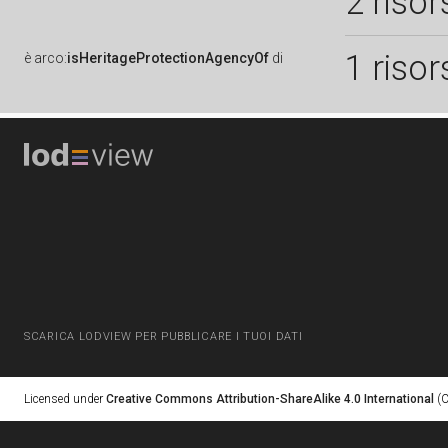
2 risor
1 risor
è
arco:
isHeritageProtectionAgencyOf
di
SCARICA LODVIEW PER PUBBLICARE I TUOI DATI
Licensed under
Creative Commons Attribution-ShareAlike 4.0 International
(C