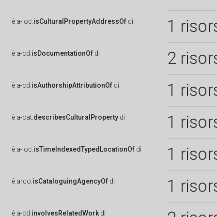
1 risor
è
a-loc:
isCulturalPropertyAddressOf
di
2 risor
è
a-cd:
isDocumentationOf
di
1 risor
è
a-cd:
isAuthorshipAttributionOf
di
1 risor
è
a-cat:
describesCulturalProperty
di
1 risor
è
a-loc:
isTimeIndexedTypedLocationOf
di
1 risor
è
arco:
isCataloguingAgencyOf
di
è
a-cd:
involvesRelatedWork
di