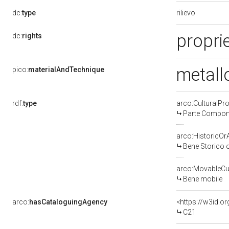
rilievo
dc:
type
propri
dc:
rights
metall
pico:
materialAndTechnique
rdf:
type
arco:CulturalP
Parte Compone
arco:HistoricOrA
Bene Storico o
arco:MovableCul
Bene mobile
arco:
hasCataloguingAgency
<https://w3id.
C21