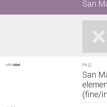
San Ma
rdfs:
label
EN
IT
San Mat
elemen
(fine/i