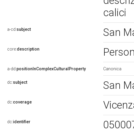
descri
calici
San Ma
a-cd:
subject
Person
core:
description
Canonica
a-dd:
positionInComplexCulturalProperty
San Ma
dc:
subject
Vicenz
dc:
coverage
05000
dc:
identifier