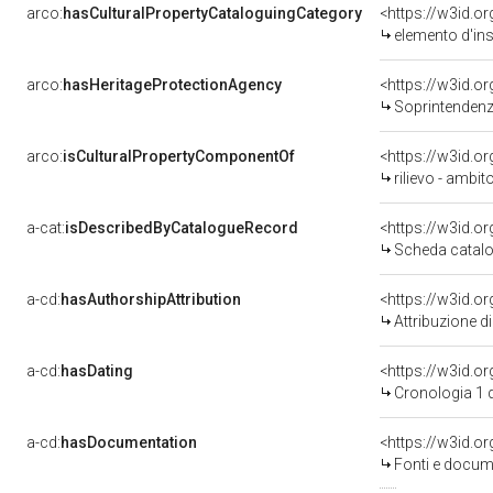
arco:
hasCulturalPropertyCataloguingCategory
<https://w3id.o
elemento d'in
arco:
hasHeritageProtectionAgency
<https://w3id.
Soprintendenza
arco:
isCulturalPropertyComponentOf
<https://w3id.o
rilievo - ambit
a-cat:
isDescribedByCatalogueRecord
<https://w3id.
Scheda catalo
a-cd:
hasAuthorshipAttribution
Attribuzione d
a-cd:
hasDating
<https://w3id.o
Cronologia 1 
a-cd:
hasDocumentation
<https://w3id.
Fonti e docume