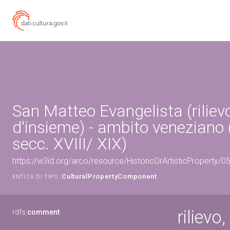
San Matteo Evangelista (riliev
d'insieme) - ambito veneziano (
secc. XVIII/ XIX)
https://w3id.org/arco/resource/HistoricOrArtisticProperty/
CulturalPropertyComponent
ENTITÀ DI TIPO:
riliev
rdfs:
comment