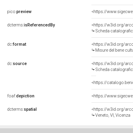
pico:
preview
dcterms:
isReferencedBy
<https://w3id.org/a
Scheda catalografi
dc:
format
<https://w3id.org/ar
Misure del bene cul
dc:
source
<https://w3id.org/a
Scheda catalografi
<https://catalogo.beni
foaf:
depiction
dcterms:
spatial
<https://w3id.org/a
Veneto, VI, Vicenza