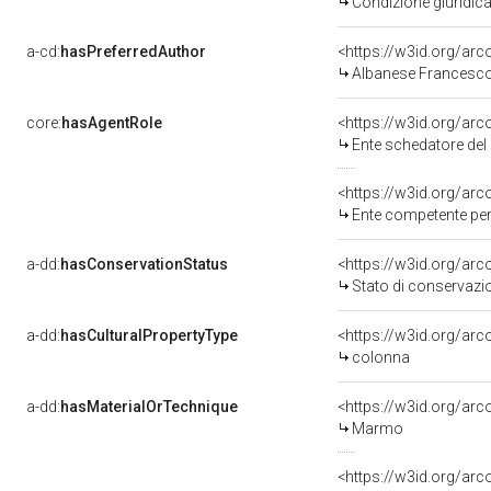
Condizione giuridica
a-cd:
hasPreferredAuthor
<https://w3id.org/a
Albanese Francesco 
core:
hasAgentRole
<https://w3id.org/ar
Ente schedatore de
<https://w3id.org/ar
Ente competente per tutela de
a-dd:
hasConservationStatus
<https://w3id.org/ar
Stato di conservazi
a-dd:
hasCulturalPropertyType
<https://w3id.org/a
colonna
a-dd:
hasMaterialOrTechnique
<https://w3id.org/ar
Marmo
<https://w3id.org/arc