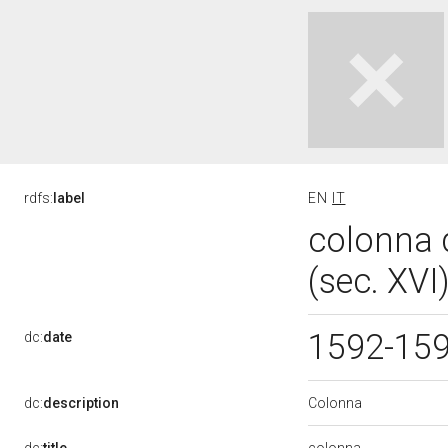
rdfs:
label
EN
IT
colonna d
(sec. XVI
1592-15
dc:
date
Colonna
dc:
description
colonna