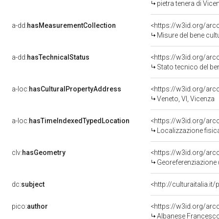
pietra tenera di Vice
a-dd:
hasMeasurementCollection
<https://w3id.org/ar
Misure del bene cul
a-dd:
hasTechnicalStatus
<https://w3id.org/ar
Stato tecnico del b
a-loc:
hasCulturalPropertyAddress
<https://w3id.org/a
Veneto, VI, Vicenza
a-loc:
hasTimeIndexedTypedLocation
<https://w3id.org/ar
Localizzazione fisic
clv:
hasGeometry
<https://w3id.org/ar
Georeferenziazione 
dc:
subject
<http://culturaitalia.
pico:
author
<https://w3id.org/a
Albanese Francesco 