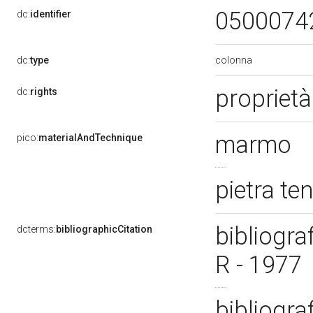
0500074
dc:
identifier
colonna
dc:
type
proprietà
dc:
rights
marmo
pico:
materialAndTechnique
pietra te
bibliogra
dcterms:
bibliographicCitation
R - 1977
bibliogra