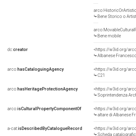
arco:HistoricOrArtisti
Bene Storico o Artis
arco:MovableCultural
Bene mobile
dc:
creator
<https://w3id.org/a
Albanese Francesco 
arco:
hasCataloguingAgency
<https://w3id.org/a
C21
arco:
hasHeritageProtectionAgency
<https://w3id.org/a
Soprintendenza Arche
arco:
isCulturalPropertyComponentOf
<https://w3id.org/ar
altare di Albanese Fr
a-cat:
isDescribedByCatalogueRecord
<https://w3id.org/a
Scheda catalografi