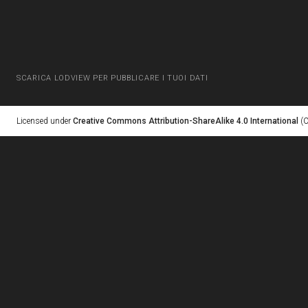
SCARICA LODVIEW PER PUBBLICARE I TUOI DATI
Licensed under
Creative Commons Attribution-ShareAlike 4.0 International
(C