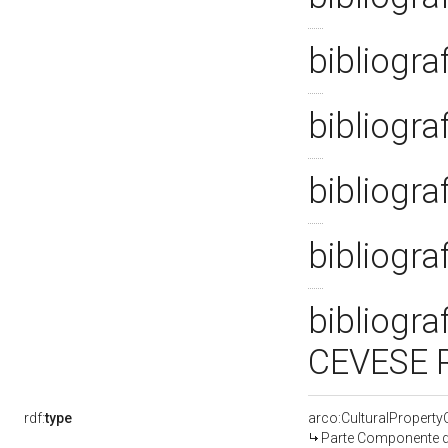
bibliogra
bibliogra
bibliogra
bibliogra
bibliogra
CEVESE 
rdf:
type
arco:CulturalPropert
Parte Componente di