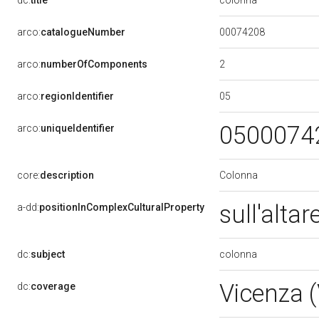
dc:
title
00074208
arco:
catalogueNumber
2
arco:
numberOfComponents
05
arco:
regionIdentifier
0500074
arco:
uniqueIdentifier
Colonna
core:
description
sull'altar
a-dd:
positionInComplexCulturalProperty
colonna
dc:
subject
Vicenza 
dc:
coverage