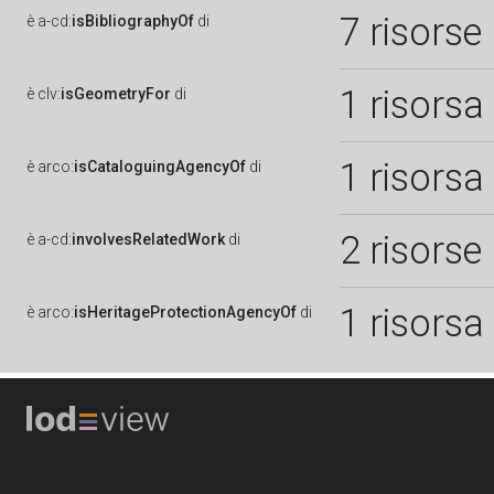
7 risorse
è
a-cd:
isBibliographyOf
di
1 risorsa
è
clv:
isGeometryFor
di
1 risorsa
è
arco:
isCataloguingAgencyOf
di
2 risorse
è
a-cd:
involvesRelatedWork
di
1 risorsa
è
arco:
isHeritageProtectionAgencyOf
di