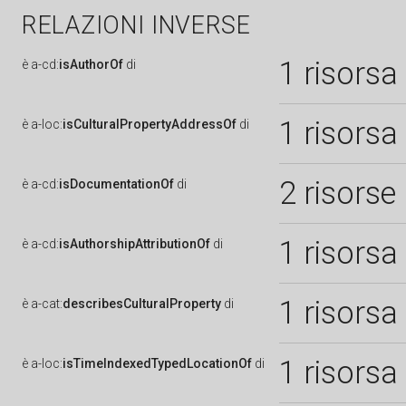
RELAZIONI INVERSE
1 risorsa
è
a-cd:
isAuthorOf
di
1 risorsa
è
a-loc:
isCulturalPropertyAddressOf
di
2 risorse
è
a-cd:
isDocumentationOf
di
1 risorsa
è
a-cd:
isAuthorshipAttributionOf
di
1 risorsa
è
a-cat:
describesCulturalProperty
di
1 risorsa
è
a-loc:
isTimeIndexedTypedLocationOf
di