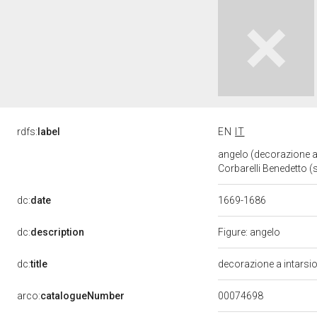
rdfs:
label
EN
IT
angelo (decorazione a 
Corbarelli Benedetto 
dc:
date
1669-1686
dc:
description
Figure: angelo
dc:
title
decorazione a intarsi
00074698
arco:
catalogueNumber