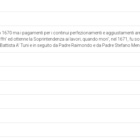
so 1670 ma i pagamenti per i continui perfezionamenti e aggiustamenti arr
fri' ed ottenne la Soprintendenza ai lavori; quando mori', nel 1671, fu so
Battista A' Tuni e in seguito da Padre Raimondo e da Padre Stefano Men