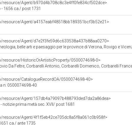
rco/resource/Agent/b970d4b708c8c3e4ff0fe834cf502dce>
 - 1656 ca./ post 1731
rco/resource/Agent/a4157eabf48518bb189351bcf3b52e21>
rco/resource/Agent/d7e2f3fe59d6c633538a437b88aa0270>
ologia, belle arti e paesaggio per le province di Verona, Rovigo e Vicen
co/resource/HistoricOrArtisticProperty/0500074698-0>
ovio Da Feltre, Corbarelli Antonio, Corbarelli Domenico, Corbarelli France
rco/resource/CatalogueRecordOA/0500074698-40>
ca n: 0500074698-40
rco/resource/Agent/157db4a79097b488793ded7da2a86dea>
 - notizie prima metà sec. XVII/ post 1681
rco/resource/Agent/4f1f5eb42ce705dc8a5f8a061c0b958f>
 1651 ca./ ante 1735