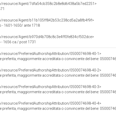
rco/resource/Agent/7dfa54cb358c2b8e8d6438a5b7ed2251>
671
rco/resource/Agent/b11b105ff842b53c238cd5a2a8fb4f9f>
o - 1601-1650/ ante 1718
rco/resource/Agent/b970d4b708c8c3e4ff0fe834cf502dce>
 - 1656 ca./ post 1731
co/resource/PreferredAuthorshipAttribution/0500074698-40-1>
ore preferita, maggiormente accreditata o convincente del bene: 0500074
co/resource/PreferredAuthorshipAttribution/0500074698-40-2>
ore preferita, maggiormente accreditata o convincente del bene: 0500074
co/resource/PreferredAuthorshipAttribution/0500074698-40-3>
ore preferita, maggiormente accreditata o convincente del bene: 0500074
co/resource/PreferredAuthorshipAttribution/0500074698-40-4>
ore preferita, maggiormente accreditata o convincente del bene: 0500074