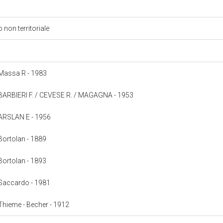
o
 non territoriale
: Massa R - 1983
a: BARBIERI F. / CEVESE R. / MAGAGNA - 1953
: ARSLAN E - 1956
 Bortolan - 1889
 Bortolan - 1893
: Saccardo - 1981
: Thieme - Becher - 1912