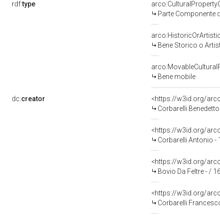
rdf:
type
arco:CulturalPropert
Parte Componente di
arco:HistoricOrArtisti
Bene Storico o Artis
arco:MovableCultural
Bene mobile
dc:
creator
<https://w3id.org/a
Corbarelli Benedetto
<https://w3id.org/a
Corbarelli Antonio -
<https://w3id.org/a
Bovio Da Feltre - / 1
<https://w3id.org/a
Corbarelli Francesc