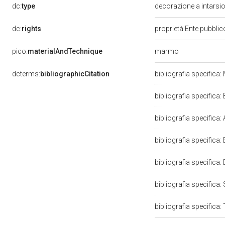
dc:
type
decorazione a intarsi
dc:
rights
proprietà Ente pubblico
marmo
pico:
materialAndTechnique
dcterms:
bibliographicCitation
bibliografia specifica
bibliografia specific
bibliografia specifica
bibliografia specifica:
bibliografia specifica:
bibliografia specifica
bibliografia specifica