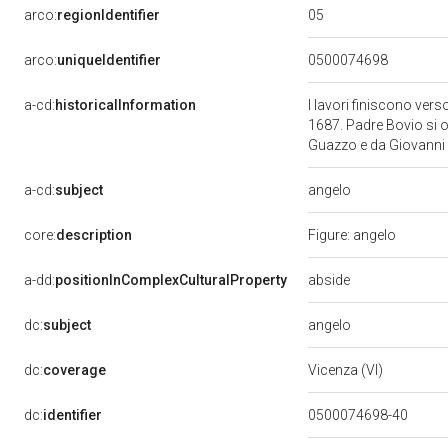
05
arco:
regionIdentifier
arco:
uniqueIdentifier
0500074698
a-cd:
historicalInformation
I lavori finiscono ver
1687. Padre Bovio si of
Guazzo e da Giovanni 
angelo
a-cd:
subject
core:
description
Figure: angelo
abside
a-dd:
positionInComplexCulturalProperty
angelo
dc:
subject
dc:
coverage
Vicenza (VI)
dc:
identifier
0500074698-40