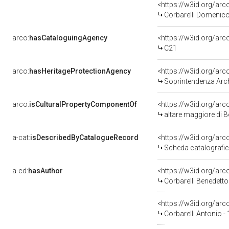
<https://w3id.org/a
Corbarelli Domenico
arco:
hasCataloguingAgency
<https://w3id.org/a
C21
arco:
hasHeritageProtectionAgency
<https://w3id.org/a
Soprintendenza Arche
arco:
isCulturalPropertyComponentOf
<https://w3id.org/ar
altare maggiore di B
a-cat:
isDescribedByCatalogueRecord
<https://w3id.org/a
Scheda catalografi
a-cd:
hasAuthor
<https://w3id.org/a
Corbarelli Benedetto
<https://w3id.org/a
Corbarelli Antonio -