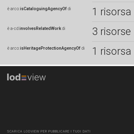
1 risorsa
è
arco:
isCataloguingAgencyOf
di
3 risorse
è
a-cd:
involvesRelatedWork
di
1 risorsa
è
arco:
isHeritageProtectionAgencyOf
di
SCARICA LODVIEW PER PUBBLICARE I TUOI DATI