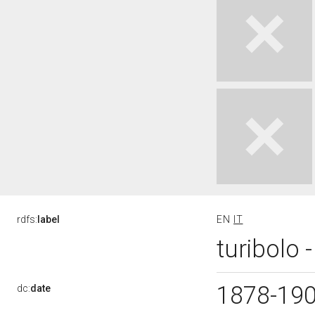
rdfs:
label
EN
IT
turibolo 
1878-19
dc:
date