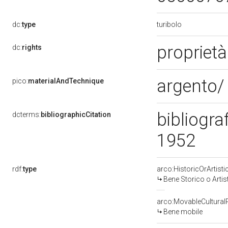
turibolo
dc:
type
proprietà
dc:
rights
argento/
pico:
materialAndTechnique
bibliogra
dcterms:
bibliographicCitation
1952
rdf:
type
arco:HistoricOrArtisti
Bene Storico o Artis
arco:MovableCultural
Bene mobile