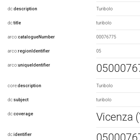
Turibolo
dc:
description
turibolo
dc:
title
00076775
arco:
catalogueNumber
05
arco:
regionIdentifier
0500076
arco:
uniqueIdentifier
Turibolo
core:
description
turibolo
dc:
subject
Vicenza 
dc:
coverage
0500076
dc:
identifier