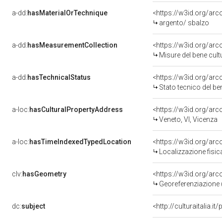
a-dd:
hasMaterialOrTechnique
<https://w3id.org/arc
argento/ sbalzo
a-dd:
hasMeasurementCollection
<https://w3id.org/ar
Misure del bene cul
a-dd:
hasTechnicalStatus
<https://w3id.org/ar
Stato tecnico del b
a-loc:
hasCulturalPropertyAddress
<https://w3id.org/a
Veneto, VI, Vicenza
a-loc:
hasTimeIndexedTypedLocation
<https://w3id.org/ar
Localizzazione fisic
clv:
hasGeometry
<https://w3id.org/ar
Georeferenziazione 
dc:
subject
<http://culturaitalia.