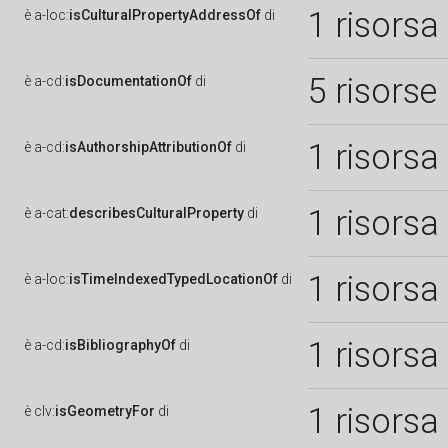
1 risorsa
è
a-loc:
isCulturalPropertyAddressOf
di
5 risorse
è
a-cd:
isDocumentationOf
di
1 risorsa
è
a-cd:
isAuthorshipAttributionOf
di
1 risorsa
è
a-cat:
describesCulturalProperty
di
1 risorsa
è
a-loc:
isTimeIndexedTypedLocationOf
di
1 risorsa
è
a-cd:
isBibliographyOf
di
1 risorsa
è
clv:
isGeometryFor
di