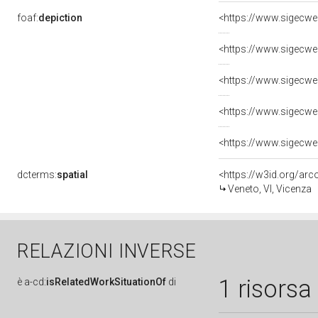
foaf:
depiction
dcterms:
spatial
<https://w3id.org/a
Veneto, VI, Vicenza
RELAZIONI INVERSE
1 risorsa
è
a-cd:
isRelatedWorkSituationOf
di