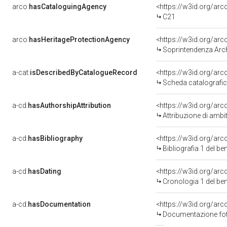
arco:
hasCataloguingAgency
<https://w3id.org/a
C21
arco:
hasHeritageProtectionAgency
<https://w3id.org/a
Soprintendenza Arche
a-cat:
isDescribedByCatalogueRecord
<https://w3id.org/a
Scheda catalografi
a-cd:
hasAuthorshipAttribution
<https://w3id.org/arc
Attribuzione di ambi
a-cd:
hasBibliography
<https://w3id.org/ar
Bibliografia 1 del b
a-cd:
hasDating
<https://w3id.org/ar
Cronologia 1 del b
a-cd:
hasDocumentation
Documentazione foto