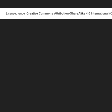
Licensed under
Creative Commons Attribution-ShareAlike 4.0 International
(C