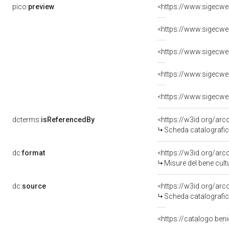
pico:
preview
dcterms:
isReferencedBy
<https://w3id.org/a
Scheda catalografi
dc:
format
<https://w3id.org/ar
Misure del bene cul
dc:
source
<https://w3id.org/a
Scheda catalografi
<https://catalogo.beni