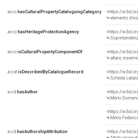
arco:
hasCulturalPropertyCataloguingCategory
<https://w3id.o
elemento d'in
arco:
hasHeritageProtectionAgency
<https://w3id.
Soprintendenza
arco:
isCulturalPropertyComponentOf
<https://w3id.o
altare, insiem
a-cat:
isDescribedByCatalogueRecord
<https://w3id.
Scheda catalo
a-cd:
hasAuthor
<https://w3id.
Merlo Domeni
<https://w3id.
Merlo Federic
a-cd:
hasAuthorshipAttribution
<https://w3id.o
Attribuzione d