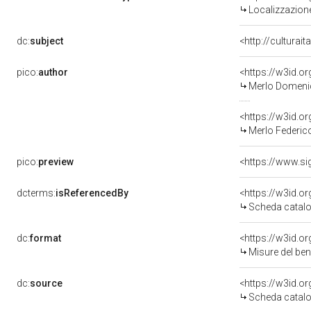
Localizzazione
dc:
subject
<http://culturai
pico:
author
<https://w3id.
Merlo Domeni
<https://w3id.
Merlo Federic
pico:
preview
dcterms:
isReferencedBy
<https://w3id.
Scheda catalo
dc:
format
<https://w3id.
Misure del be
dc:
source
<https://w3id.
Scheda catalo