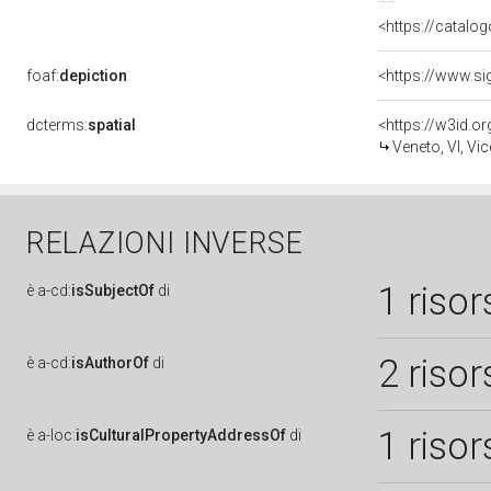
<https://catalog
foaf:
depiction
dcterms:
spatial
<https://w3id.
Veneto, VI, Vi
RELAZIONI INVERSE
1 risor
è
a-cd:
isSubjectOf
di
2 risor
è
a-cd:
isAuthorOf
di
1 risor
è
a-loc:
isCulturalPropertyAddressOf
di