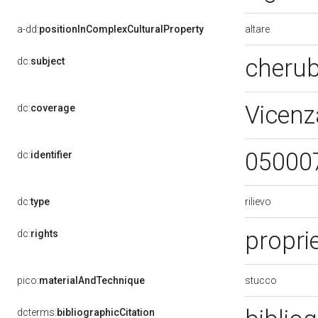
altare
a-dd:
positionInComplexCulturalProperty
cheru
dc:
subject
Vicenz
dc:
coverage
05000
dc:
identifier
rilievo
dc:
type
proprie
dc:
rights
stucco
pico:
materialAndTechnique
dcterms:
bibliographicCitation