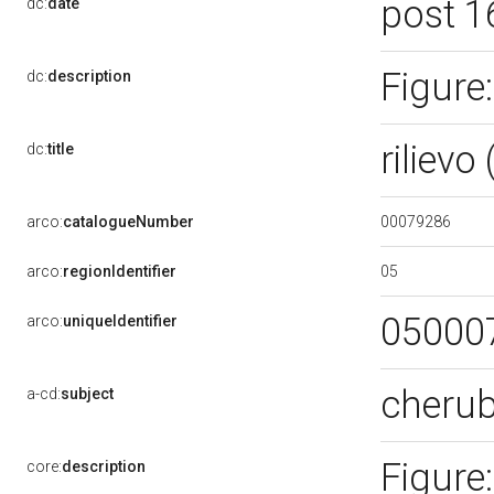
post 1
dc:
date
Figure
dc:
description
riliev
dc:
title
00079286
arco:
catalogueNumber
05
arco:
regionIdentifier
05000
arco:
uniqueIdentifier
cheru
a-cd:
subject
Figure
core:
description