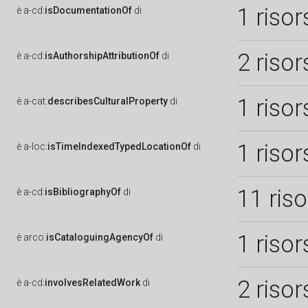
1 risor
è
a-cd:
isDocumentationOf
di
2 risor
è
a-cd:
isAuthorshipAttributionOf
di
1 risor
è
a-cat:
describesCulturalProperty
di
1 risor
è
a-loc:
isTimeIndexedTypedLocationOf
di
11 ris
è
a-cd:
isBibliographyOf
di
1 risor
è
arco:
isCataloguingAgencyOf
di
2 risor
è
a-cd:
involvesRelatedWork
di