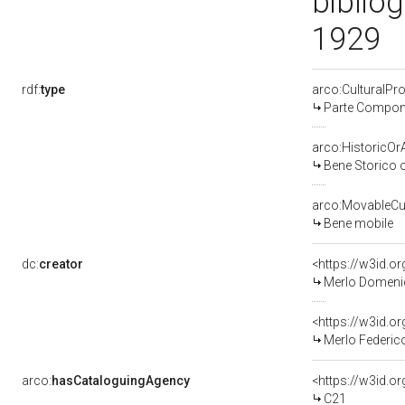
bibliog
1929
rdf:
type
arco:CulturalP
Parte Compone
arco:HistoricOrA
Bene Storico o
arco:MovableCul
Bene mobile
dc:
creator
<https://w3id.
Merlo Domeni
<https://w3id.
Merlo Federic
arco:
hasCataloguingAgency
<https://w3id.
C21