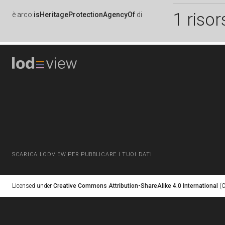
1 risor
è
arco:
isHeritageProtectionAgencyOf
di
SCARICA LODVIEW PER PUBBLICARE I TUOI DATI
Licensed under
Creative Commons Attribution-ShareAlike 4.0 International
(C