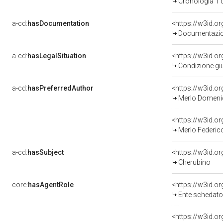
Cronologia 1 
a-cd:
hasDocumentation
Documentazion
a-cd:
hasLegalSituation
Condizione giu
a-cd:
hasPreferredAuthor
<https://w3id.
Merlo Domeni
<https://w3id.
Merlo Federic
a-cd:
hasSubject
<https://w3id.
Cherubino
core:
hasAgentRole
<https://w3id.
Ente schedato
<https://w3id.o