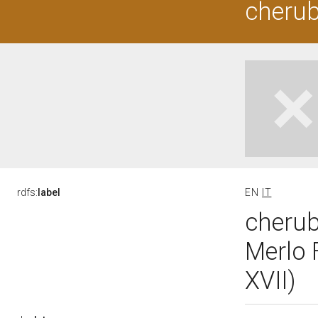
cherub
rdfs:
label
EN
IT
cherubi
Merlo 
XVII)