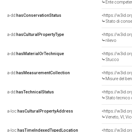
Ente competente per tu
a-dd:
hasConservationStatus
<https://w3id.o
Stato di cons
a-dd:
hasCulturalPropertyType
<https://w3id.
rilievo
a-dd:
hasMaterialOrTechnique
<https://w3id.o
Stucco
a-dd:
hasMeasurementCollection
<https://w3id.
Misure del be
a-dd:
hasTechnicalStatus
<https://w3id.o
Stato tecnico
a-loc:
hasCulturalPropertyAddress
<https://w3id.
Veneto, VI, Vi
a-loc:
hasTimeIndexedTypedLocation
<https://w3id.