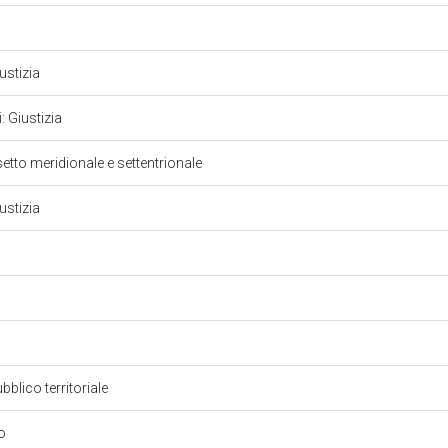
iustizia
: Giustizia
setto meridionale e settentrionale
iustizia
bblico territoriale
io