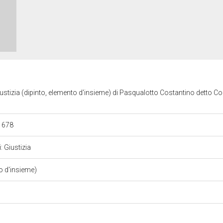
Giustizia (dipinto, elemento d'insieme) di Pasqualotto Costantino detto C
 1678
: Giustizia
o d'insieme)