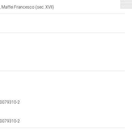
, Maffei Francesco (sec. XVII)
500079310-2
500079310-2