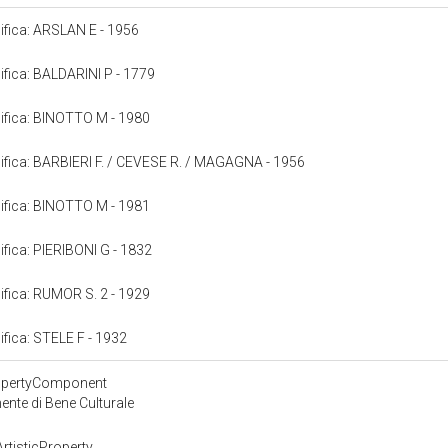
cifica: ARSLAN E - 1956
cifica: BALDARINI P - 1779
cifica: BINOTTO M - 1980
cifica: BARBIERI F. / CEVESE R. / MAGAGNA - 1956
cifica: BINOTTO M - 1981
cifica: PIERIBONI G - 1832
cifica: RUMOR S. 2 - 1929
cifica: STELE F - 1932
ropertyComponent
nte di Bene Culturale
rtisticProperty