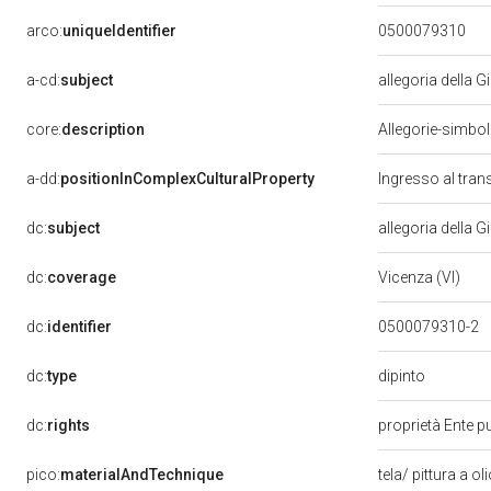
arco:
uniqueIdentifier
0500079310
a-cd:
subject
allegoria della G
core:
description
Allegorie-simboli
a-dd:
positionInComplexCulturalProperty
Ingresso al tran
dc:
subject
allegoria della G
dc:
coverage
Vicenza (VI)
dc:
identifier
0500079310-2
dipinto
dc:
type
dc:
rights
proprietà Ente pu
pico:
materialAndTechnique
tela/ pittura a ol