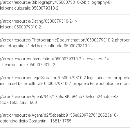
rg/arco/resource/Bibliography/0500079310-2-bibliography-8>
 del bene culturale: 0500079310-2
rg/arco/resource/Dating/0500079310-2-1>
del bene 0500079310-2
org/arco/resource/PhotographicDocumentation/0500079310-2-photogr
e fotografica 1 del bene culturale: 0500079310-2
rg/arco/resource/Intervention/0500079310-2-intervention-1>
ul bene culturale 0500079310-2
g/arco/resource/LegalSituation/0500079310-2-legal-situation-proprieta-
ridica del bene culturale 0500079310-2: proprietà Ente pubblico territori
org/arco/resource/Agent/94e217c6a8f9c845a70e4ecc24ab5ee3>
sco - 1605 ca./ 1660
org/arco/resource/Agent/d2f5ebeabb9155e62397270128523a10>
ostantino detto Costantini - 1681/ 1755