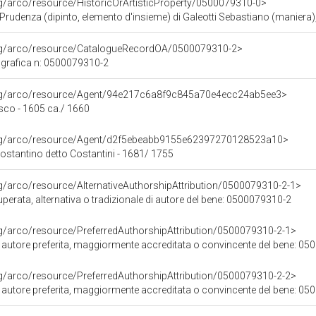
rg/arco/resource/HistoricOrArtisticProperty/0500079310-0>
a Prudenza (dipinto, elemento d'insieme) di Galeotti Sebastiano (maniera)
org/arco/resource/CatalogueRecordOA/0500079310-2>
grafica n: 0500079310-2
org/arco/resource/Agent/94e217c6a8f9c845a70e4ecc24ab5ee3>
sco - 1605 ca./ 1660
org/arco/resource/Agent/d2f5ebeabb9155e62397270128523a10>
ostantino detto Costantini - 1681/ 1755
rg/arco/resource/AlternativeAuthorshipAttribution/0500079310-2-1>
uperata, alternativa o tradizionale di autore del bene: 0500079310-2
rg/arco/resource/PreferredAuthorshipAttribution/0500079310-2-1>
i autore preferita, maggiormente accreditata o convincente del bene: 0
rg/arco/resource/PreferredAuthorshipAttribution/0500079310-2-2>
i autore preferita, maggiormente accreditata o convincente del bene: 0