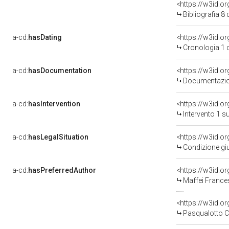
<https://w3id.o
Bibliografia 8
a-cd:
hasDating
<https://w3id.o
Cronologia 1 
a-cd:
hasDocumentation
<https://w3id.
Documentazion
a-cd:
hasIntervention
<https://w3id.o
Intervento 1 s
a-cd:
hasLegalSituation
<https://w3id.or
Condizione giu
a-cd:
hasPreferredAuthor
<https://w3id.
Maffei France
<https://w3id.
Pasqualotto C