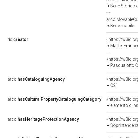
Bene Storico o
arco:MovableCul
Bene mobile
dc:
creator
<https://w3id.
Maffei France
<https://w3id.
Pasqualotto C
arco:
hasCataloguingAgency
<https://w3id.
C21
arco:
hasCulturalPropertyCataloguingCategory
<https://w3id.o
elemento d'in
arco:
hasHeritageProtectionAgency
<https://w3id.
Soprintendenza