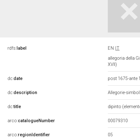
rdfs:
label
EN
IT
allegoria della 
XVII)
dc:
date
post 1675-ante
dc:
description
Allegorie-simboli
dc:
title
dipinto (element
00079310
arco:
catalogueNumber
05
arco:
regionIdentifier