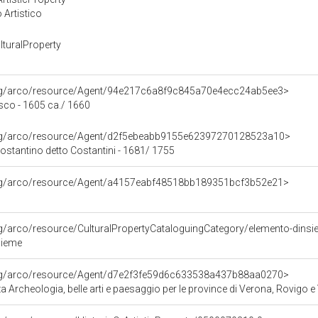
 Artistico
turalProperty
org/arco/resource/Agent/94e217c6a8f9c845a70e4ecc24ab5ee3>
sco - 1605 ca./ 1660
org/arco/resource/Agent/d2f5ebeabb9155e62397270128523a10>
ostantino detto Costantini - 1681/ 1755
org/arco/resource/Agent/a4157eabf48518bb189351bcf3b52e21>
rg/arco/resource/CulturalPropertyCataloguingCategory/elemento-dins
sieme
org/arco/resource/Agent/d7e2f3fe59d6c633538a437b88aa0270>
 Archeologia, belle arti e paesaggio per le province di Verona, Rovigo e