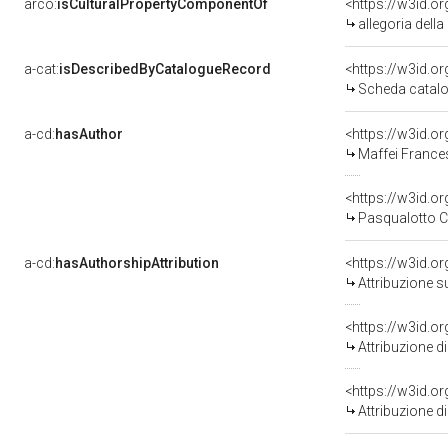
arco:
isCulturalPropertyComponentOf
<https://w3id.o
allegoria dell
a-cat:
isDescribedByCatalogueRecord
<https://w3id.
Scheda catalo
a-cd:
hasAuthor
<https://w3id.
Maffei France
<https://w3id.
Pasqualotto C
a-cd:
hasAuthorshipAttribution
<https://w3id.o
Attribuzione s
<https://w3id.o
Attribuzione d
<https://w3id.o
Attribuzione d