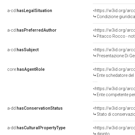
a-cd:
hasLegalSituation
Condizione giuridica
a-cd:
hasPreferredAuthor
<https://w3id.org/a
Pitacco Rocco - not
a-cd:
hasSubject
<https://w3id.org/a
Presentazione Di Ge
core:
hasAgentRole
<https://w3id.org/ar
Ente schedatore de
<https://w3id.org/ar
Ente competente per tutela de
a-dd:
hasConservationStatus
<https://w3id.org/ar
Stato di conservazi
a-dd:
hasCulturalPropertyType
<https://w3id.org/a
dipinto