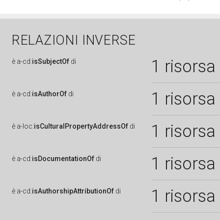
RELAZIONI INVERSE
1 risorsa
è
a-cd:
isSubjectOf
di
1 risorsa
è
a-cd:
isAuthorOf
di
1 risorsa
è
a-loc:
isCulturalPropertyAddressOf
di
1 risorsa
è
a-cd:
isDocumentationOf
di
1 risorsa
è
a-cd:
isAuthorshipAttributionOf
di