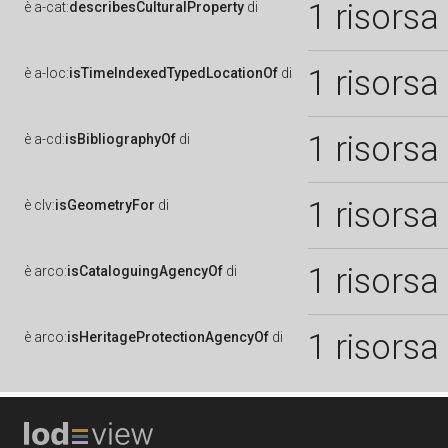
1 risorsa
è
a-cat:
describesCulturalProperty
di
1 risorsa
è
a-loc:
isTimeIndexedTypedLocationOf
di
1 risorsa
è
a-cd:
isBibliographyOf
di
1 risorsa
è
clv:
isGeometryFor
di
1 risorsa
è
arco:
isCataloguingAgencyOf
di
1 risorsa
è
arco:
isHeritageProtectionAgencyOf
di