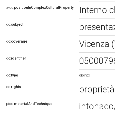
Interno ch
a-dd:
positionInComplexCulturalProperty
presenta
dc:
subject
Vicenza 
dc:
coverage
0500079
dc:
identifier
dipinto
dc:
type
proprietà
dc:
rights
intonaco
pico:
materialAndTechnique