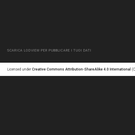
SCARICA LODVIEW PER PUBBLICARE I TUOI DATI
Licensed under
Creative Commons Attribution-ShareAlike 4.0 International
(C