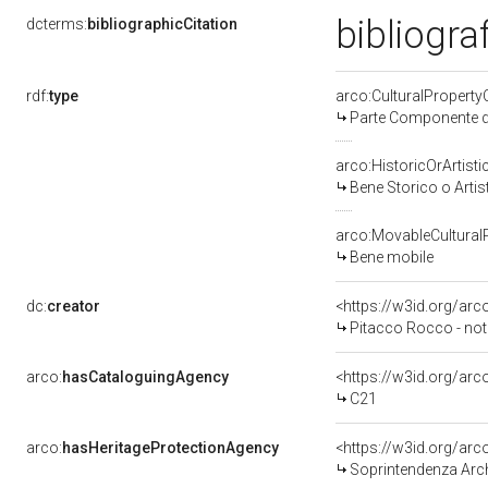
bibliogr
dcterms:
bibliographicCitation
rdf:
type
arco:CulturalPropert
Parte Componente di
arco:HistoricOrArtisti
Bene Storico o Artis
arco:MovableCultural
Bene mobile
dc:
creator
<https://w3id.org/a
Pitacco Rocco - not
arco:
hasCataloguingAgency
<https://w3id.org/a
C21
arco:
hasHeritageProtectionAgency
<https://w3id.org/a
Soprintendenza Arche