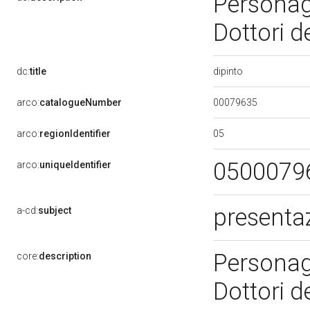
Personag
Dottori d
dipinto
dc:
title
00079635
arco:
catalogueNumber
05
arco:
regionIdentifier
0500079
arco:
uniqueIdentifier
presenta
a-cd:
subject
Personag
core:
description
Dottori d