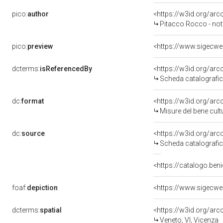
pico:
author
<https://w3id.org/a
Pitacco Rocco - not
pico:
preview
dcterms:
isReferencedBy
<https://w3id.org/a
Scheda catalografi
dc:
format
<https://w3id.org/ar
Misure del bene cul
dc:
source
<https://w3id.org/a
Scheda catalografi
<https://catalogo.beni
foaf:
depiction
dcterms:
spatial
<https://w3id.org/a
Veneto, VI, Vicenza