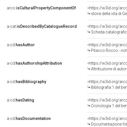
arco:
isCulturalPropertyComponentOf
<https://w3id.org/ar
storie della vita di 
a-cat:
isDescribedByCatalogueRecord
<https://w3id.org/a
Scheda catalografi
a-cd:
hasAuthor
<https://w3id.org/a
Pitacco Rocco - not
a-cd:
hasAuthorshipAttribution
<https://w3id.org/ar
Attribuzione di aut
a-cd:
hasBibliography
<https://w3id.org/ar
Bibliografia 1 del b
a-cd:
hasDating
<https://w3id.org/ar
Cronologia 1 del b
a-cd:
hasDocumentation
Documentazione foto