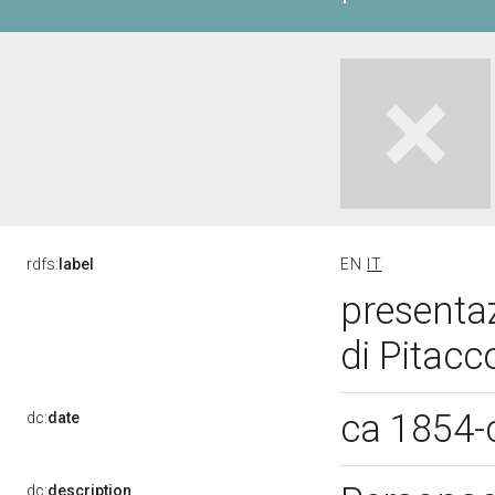
rdfs:
label
EN
IT
presentaz
di Pitacc
ca 1854-
dc:
date
dc:
description