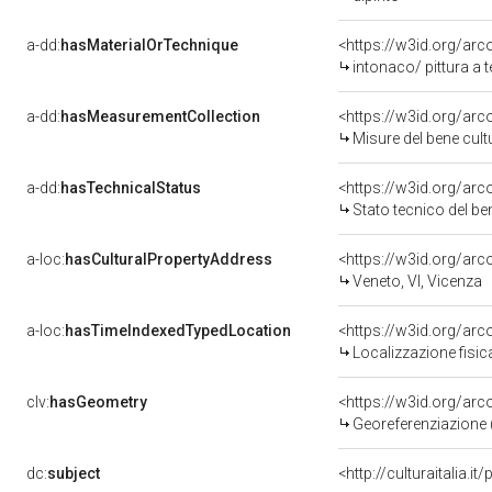
a-dd:
hasMaterialOrTechnique
<https://w3id.org/arc
intonaco/ pittura a
a-dd:
hasMeasurementCollection
<https://w3id.org/ar
Misure del bene cul
a-dd:
hasTechnicalStatus
<https://w3id.org/ar
Stato tecnico del b
a-loc:
hasCulturalPropertyAddress
<https://w3id.org/a
Veneto, VI, Vicenza
a-loc:
hasTimeIndexedTypedLocation
<https://w3id.org/ar
Localizzazione fisic
clv:
hasGeometry
<https://w3id.org/ar
Georeferenziazione 
dc:
subject
<http://culturaitalia.