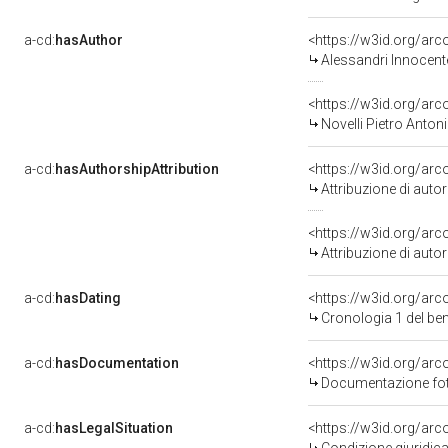
a-cd:
hasAuthor
<https://w3id.org/a
Alessandri Innocent
<https://w3id.org/a
Novelli Pietro Anton
a-cd:
hasAuthorshipAttribution
<https://w3id.org/ar
Attribuzione di aut
<https://w3id.org/ar
Attribuzione di aut
a-cd:
hasDating
<https://w3id.org/ar
Cronologia 1 del b
a-cd:
hasDocumentation
Documentazione foto
a-cd:
hasLegalSituation