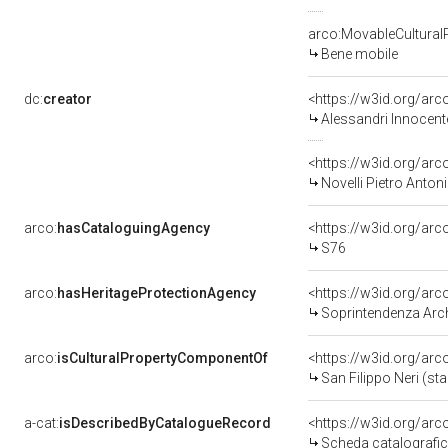
arco:MovableCultural
Bene mobile
dc:
creator
<https://w3id.org/a
Alessandri Innocent
<https://w3id.org/a
Novelli Pietro Anton
arco:
hasCataloguingAgency
<https://w3id.org/a
S76
arco:
hasHeritageProtectionAgency
<https://w3id.org/a
Soprintendenza Arche
arco:
isCulturalPropertyComponentOf
<https://w3id.org/ar
San Filippo Neri (sta
a-cat:
isDescribedByCatalogueRecord
<https://w3id.org/a
Scheda catalografi