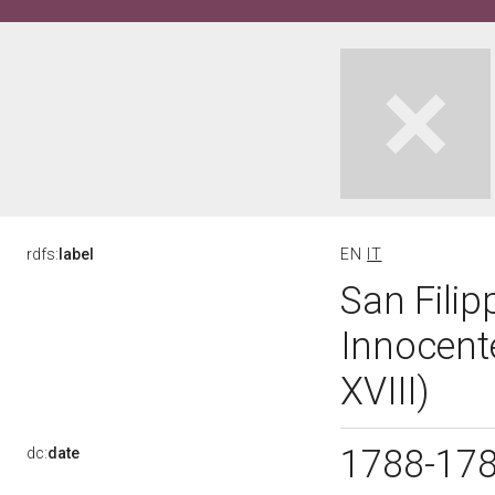
rdfs:
label
EN
IT
San Filip
Innocente
XVIII)
1788-17
dc:
date