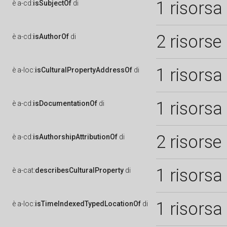
1 risorsa
è
a-cd:
isSubjectOf
di
2 risorse
è
a-cd:
isAuthorOf
di
1 risorsa
è
a-loc:
isCulturalPropertyAddressOf
di
1 risorsa
è
a-cd:
isDocumentationOf
di
2 risorse
è
a-cd:
isAuthorshipAttributionOf
di
1 risorsa
è
a-cat:
describesCulturalProperty
di
1 risorsa
è
a-loc:
isTimeIndexedTypedLocationOf
di