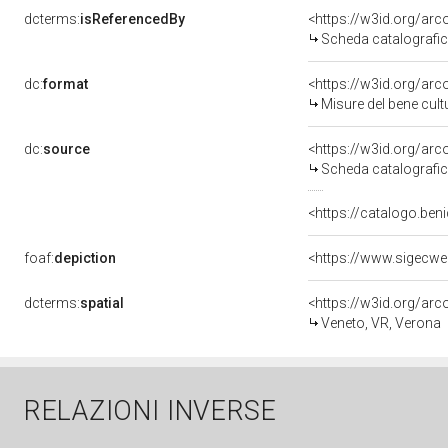
dcterms:
isReferencedBy
<https://w3id.org/a
Scheda catalografi
dc:
format
<https://w3id.org/ar
Misure del bene cul
dc:
source
<https://w3id.org/a
Scheda catalografi
<https://catalogo.beni
foaf:
depiction
dcterms:
spatial
<https://w3id.org/a
Veneto, VR, Verona
RELAZIONI INVERSE