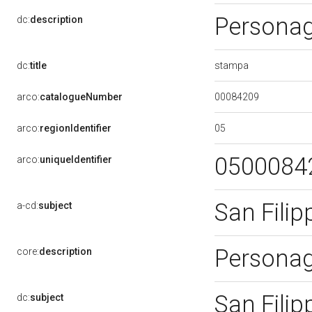
Personagg
dc:
description
stampa
dc:
title
00084209
arco:
catalogueNumber
05
arco:
regionIdentifier
0500084
arco:
uniqueIdentifier
San Filip
a-cd:
subject
Personagg
core:
description
San Filip
dc:
subject