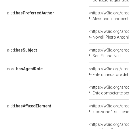
Condizione giuridica
a-cd:
hasPreferredAuthor
<https://w3id.org/a
Alessandri Innocent
<https://w3id.org/a
Novelli Pietro Anton
a-cd:
hasSubject
<https://w3id.org/a
San Filippo Neri
core:
hasAgentRole
<https://w3id.org/ar
Ente schedatore del 
<https://w3id.org/ar
Ente competente per tutela de
a-dd:
hasAffixedElement
<https://w3id.org/arc
Iscrizione 1 sul be
<https://w3id.org/arc