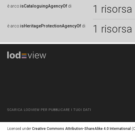
1 risorsa
è
arco:
isCataloguingAgencyOf
di
1 risorsa
è
arco:
isHeritageProtectionAgencyOf
di
SCARICA LODVIEW PER PUBBLICARE I TUOI DATI
Licensed under
Creative Commons Attribution-ShareAlike 4.0 International
(C