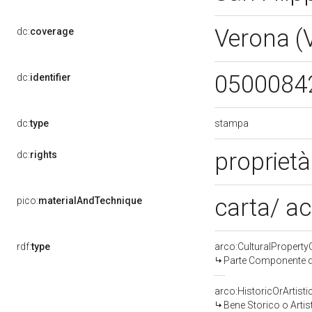
Verona (
dc:
coverage
0500084
dc:
identifier
stampa
dc:
type
proprietà
dc:
rights
carta/ a
pico:
materialAndTechnique
rdf:
type
arco:CulturalPropert
Parte Componente di
arco:HistoricOrArtisti
Bene Storico o Artis