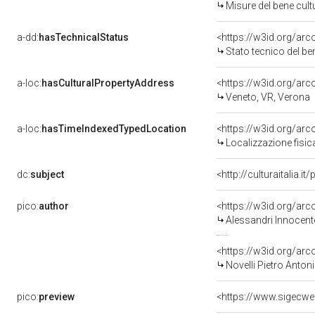
Misure del bene cul
a-dd:
hasTechnicalStatus
<https://w3id.org/ar
Stato tecnico del b
a-loc:
hasCulturalPropertyAddress
<https://w3id.org/a
Veneto, VR, Verona
a-loc:
hasTimeIndexedTypedLocation
<https://w3id.org/ar
Localizzazione fisic
dc:
subject
<http://culturaitalia.
pico:
author
<https://w3id.org/a
Alessandri Innocent
<https://w3id.org/a
Novelli Pietro Anton
pico:
preview