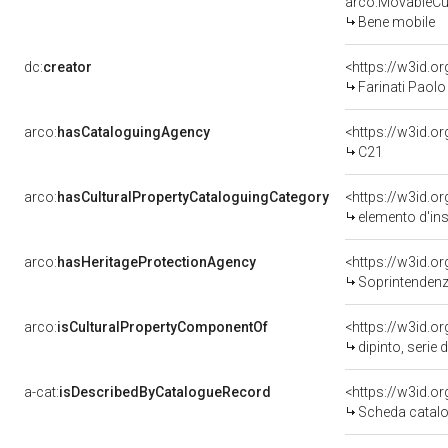
arco:MovableCul
Bene mobile
dc:
creator
<https://w3id.
Farinati Paolo
arco:
hasCataloguingAgency
<https://w3id.
C21
arco:
hasCulturalPropertyCataloguingCategory
<https://w3id.o
elemento d'in
arco:
hasHeritageProtectionAgency
<https://w3id.
Soprintendenza
arco:
isCulturalPropertyComponentOf
<https://w3id.o
dipinto, serie
a-cat:
isDescribedByCatalogueRecord
<https://w3id.
Scheda catalo