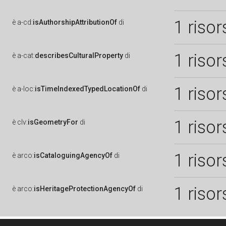
1 risor
è
a-cd:
isAuthorshipAttributionOf
di
1 risor
è
a-cat:
describesCulturalProperty
di
1 risor
è
a-loc:
isTimeIndexedTypedLocationOf
di
1 risor
è
clv:
isGeometryFor
di
1 risor
è
arco:
isCataloguingAgencyOf
di
1 risor
è
arco:
isHeritageProtectionAgencyOf
di