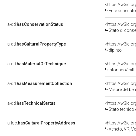
<https://w3id.
Ente schedato
a-dd:
hasConservationStatus
<https://w3id.o
Stato di cons
a-dd:
hasCulturalPropertyType
<https://w3id.
dipinto
a-dd:
hasMaterialOrTechnique
<https://w3id.o
intonaco/ pitt
a-dd:
hasMeasurementCollection
<https://w3id.
Misure del be
a-dd:
hasTechnicalStatus
<https://w3id.o
Stato tecnico
a-loc:
hasCulturalPropertyAddress
<https://w3id.
Veneto, VR, V