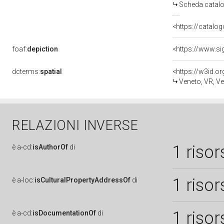
Scheda catalo
<https://catalog
foaf:
depiction
dcterms:
spatial
<https://w3id.
Veneto, VR, V
RELAZIONI INVERSE
1 risor
è
a-cd:
isAuthorOf
di
1 risor
è
a-loc:
isCulturalPropertyAddressOf
di
1 risor
è
a-cd:
isDocumentationOf
di