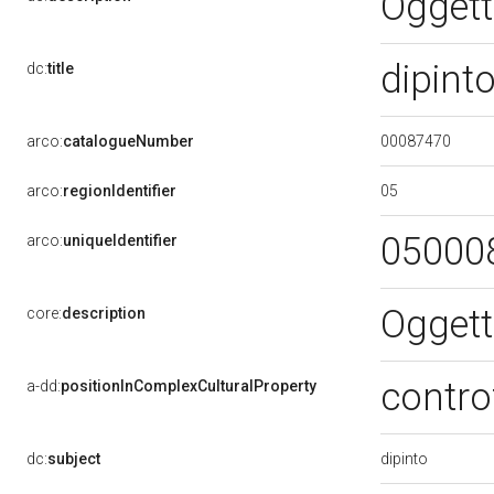
Oggett
dipint
dc:
title
00087470
arco:
catalogueNumber
05
arco:
regionIdentifier
05000
arco:
uniqueIdentifier
Oggett
core:
description
contro
a-dd:
positionInComplexCulturalProperty
dipinto
dc:
subject