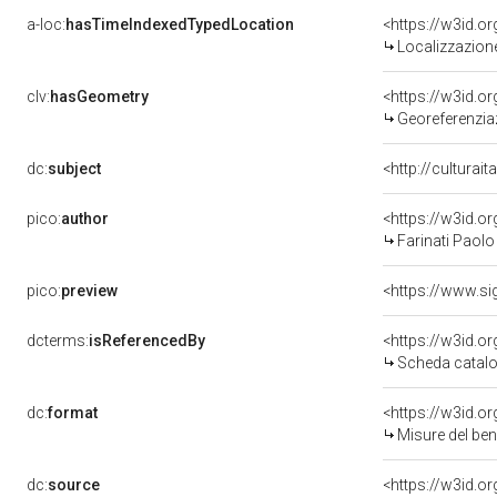
a-loc:
hasTimeIndexedTypedLocation
<https://w3id.
Localizzazione
clv:
hasGeometry
<https://w3id.
Georeferenziaz
dc:
subject
<http://culturai
pico:
author
<https://w3id.
Farinati Paolo
pico:
preview
dcterms:
isReferencedBy
<https://w3id.
Scheda catalo
dc:
format
<https://w3id.
Misure del be
dc:
source
<https://w3id.