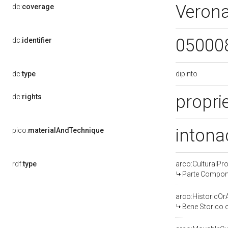
Veron
dc:
coverage
05000
dc:
identifier
dipinto
dc:
type
proprie
dc:
rights
intona
pico:
materialAndTechnique
rdf:
type
arco:CulturalP
Parte Compone
arco:HistoricOrA
Bene Storico o