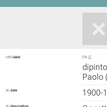
rdfs:
label
EN
IT
dipinto
Paolo 
1900-
dc:
date
dc:
description