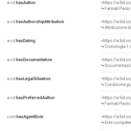
a-cd:
hasAuthor
<https://w3id.
Farinati Paolo
a-cd:
hasAuthorshipAttribution
<https://w3id.o
Attribuzione d
a-cd:
hasDating
<https://w3id.o
Cronologia 1 
a-cd:
hasDocumentation
Documentazion
a-cd:
hasLegalSituation
Condizione giu
a-cd:
hasPreferredAuthor
<https://w3id.
Farinati Paolo
core:
hasAgentRole
<https://w3id.o
Ente competente per tu