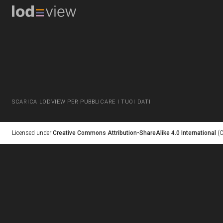
SCARICA LODVIEW PER PUBBLICARE I TUOI DATI
Licensed under
Creative Commons Attribution-ShareAlike 4.0 International
(C