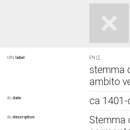
rdfs:
label
EN
IT
stemma de
ambito v
ca 1401-
dc:
date
Stemma c
dc:
description