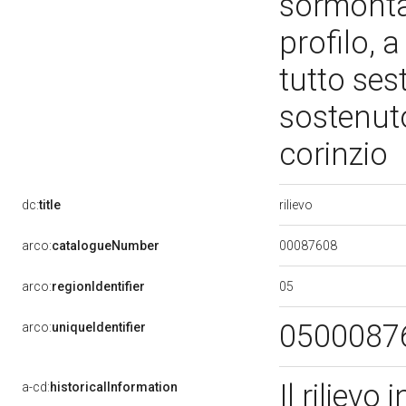
sormonta
profilo, 
tutto ses
sostenuto
corinzio
rilievo
dc:
title
00087608
arco:
catalogueNumber
05
arco:
regionIdentifier
0500087
arco:
uniqueIdentifier
Il riliev
a-cd:
historicalInformation