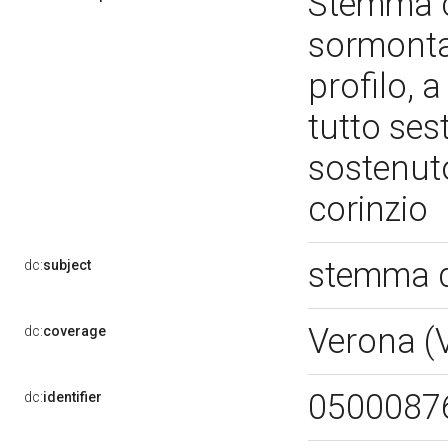
Stemma c
sormonta
profilo, 
tutto ses
sostenuto
corinzio
stemma d
dc:
subject
Verona (
dc:
coverage
0500087
dc:
identifier