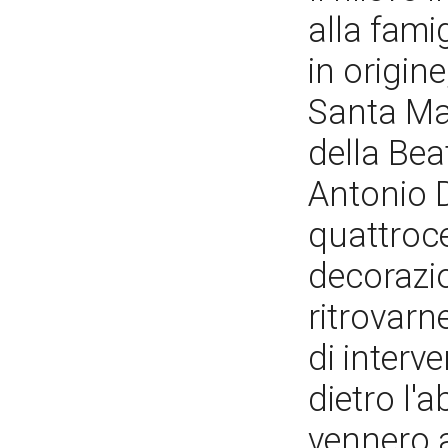
alla fami
in origine
Santa Mar
della Be
Antonio D
quattroce
decorazi
ritrovarn
di interv
dietro l'a
vennero a