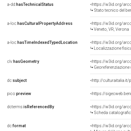
a-dd:
hasTechnicalStatus
<https://w3id.org/ar
Stato tecnico del b
a-loc:
hasCulturalPropertyAddress
<https://w3id.org/a
Veneto, VR, Verona
a-loc:
hasTimeIndexedTypedLocation
<https://w3id.org/ar
Localizzazione fisic
clv:
hasGeometry
<https://w3id.org/ar
Georeferenziazione 
dc:
subject
<http://culturaitalia.
pico:
preview
dcterms:
isReferencedBy
<https://w3id.org/a
Scheda catalografi
dc:
format
<https://w3id.org/ar