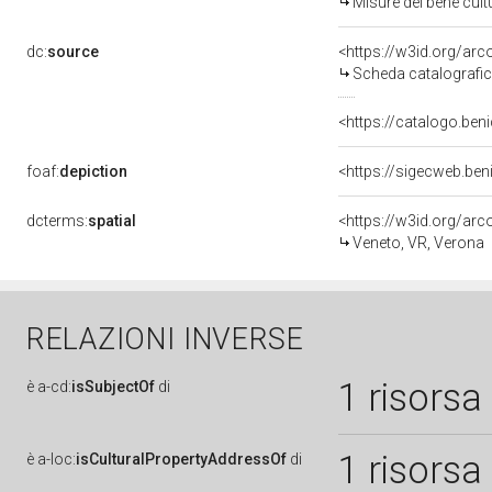
Misure del bene cul
dc:
source
<https://w3id.org/a
Scheda catalografi
<https://catalogo.beni
foaf:
depiction
dcterms:
spatial
<https://w3id.org/a
Veneto, VR, Verona
RELAZIONI INVERSE
1 risorsa
è
a-cd:
isSubjectOf
di
1 risorsa
è
a-loc:
isCulturalPropertyAddressOf
di