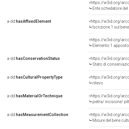
<https://w3id.org/ar
Ente schedatore del bene 0
a-dd:
hasAffixedElement
<https://w3id.org/arc
Iscrizione 1 sul be
<https://w3id.org/ar
Elemento 1 apposto
a-dd:
hasConservationStatus
<https://w3id.org/ar
Stato di conservazi
a-dd:
hasCulturalPropertyType
<https://w3id.org/a
rilievo
a-dd:
hasMaterialOrTechnique
<https://w3id.org/arco
pietra/ incisione/ pit
a-dd:
hasMeasurementCollection
<https://w3id.org/ar
Misure del bene cul