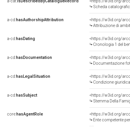
a-cat:
isDescribedByCatalogueRecord
<https://w3id.org/a
Scheda catalografi
a-cd:
hasAuthorshipAttribution
<https://w3id.org/arc
Attribuzione di ambi
a-cd:
hasDating
<https://w3id.org/ar
Cronologia 1 del b
a-cd:
hasDocumentation
Documentazione foto
a-cd:
hasLegalSituation
Condizione giuridica
a-cd:
hasSubject
<https://w3id.org/a
Stemma Della Famig
core:
hasAgentRole
<https://w3id.org/ar
Ente competente per tutela d