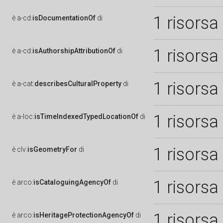
1 risorsa
è
a-cd:
isDocumentationOf
di
1 risorsa
è
a-cd:
isAuthorshipAttributionOf
di
1 risorsa
è
a-cat:
describesCulturalProperty
di
1 risorsa
è
a-loc:
isTimeIndexedTypedLocationOf
di
1 risorsa
è
clv:
isGeometryFor
di
1 risorsa
è
arco:
isCataloguingAgencyOf
di
1 risorsa
è
arco:
isHeritageProtectionAgencyOf
di