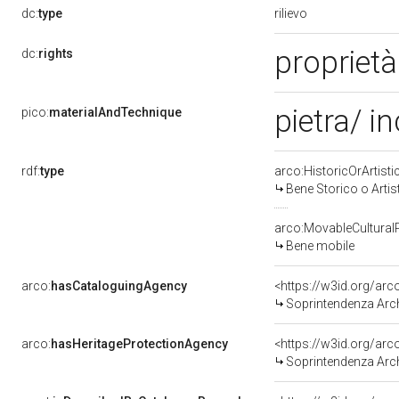
rilievo
dc:
type
proprietà
dc:
rights
pietra/ in
pico:
materialAndTechnique
rdf:
type
arco:HistoricOrArtisti
Bene Storico o Artis
arco:MovableCultural
Bene mobile
arco:
hasCataloguingAgency
<https://w3id.org/a
Soprintendenza Arche
arco:
hasHeritageProtectionAgency
<https://w3id.org/a
Soprintendenza Arche