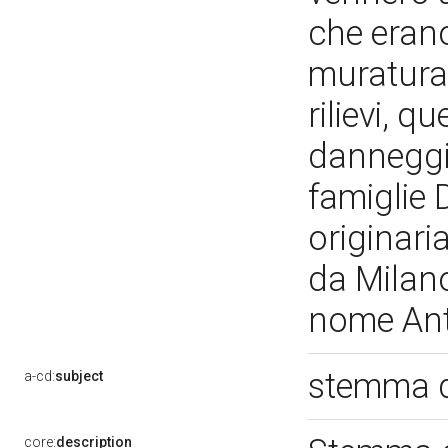
che erano 
muratura 
rilievi, q
danneggia
famiglie 
originari
da Milano
nome Ant
stemma d
a-cd:
subject
core:
description